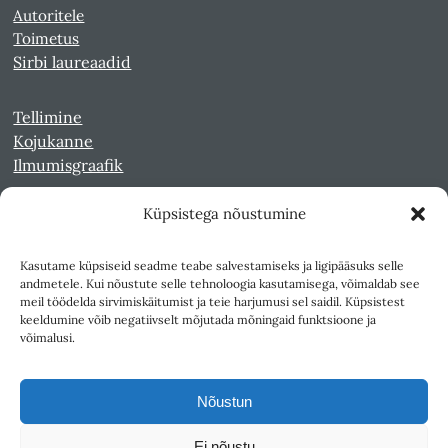
Autoritele
Toimetus
Sirbi laureaadid
Tellimine
Kojukanne
Ilmumisgraafik
Küpsistega nõustumine
Veebiarhiiv
Sirp pdf-failidena Digaris
Kasutame küpsiseid seadme teabe salvestamiseks ja ligipääsuks selle
Kultuurileht 1994-1997
andmetele. Kui nõustute selle tehnoloogia kasutamisega, võimaldab see
Reede 1989-1990
meil töödelda sirvimiskäitumist ja teie harjumusi sel saidil. Küpsistest
Sirp ja Vasar 1940-1989
keeldumine võib negatiivselt mõjutada mõningaid funktsioone ja
võimalusi.
Ligipääsetavus
Kasutustingimused
Nõustun
Teksti- ja andmekaeve
Ei nõustu