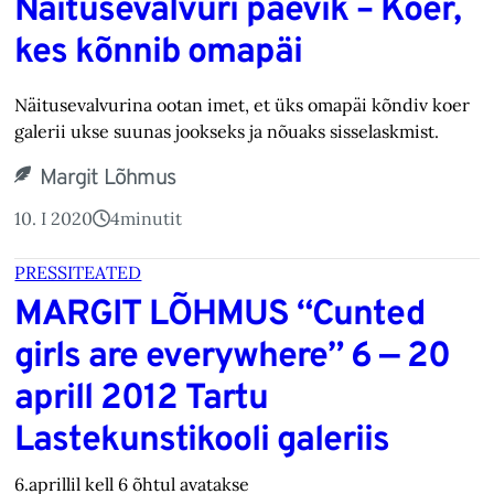
Näitusevalvuri päevik – Koer,
kes kõnnib omapäi
Näitusevalvurina ootan imet, et üks omapäi kõndiv koer
galerii ukse suunas jookseks ja nõuaks sisselaskmist.
Margit Lõhmus
10. I 2020
4
minutit
PRESSITEATED
MARGIT LÕHMUS “Cunted
girls are everywhere” 6 — 20
aprill 2012 Tartu
Lastekunstikooli galeriis
6.aprillil kell 6 õhtul avatakse