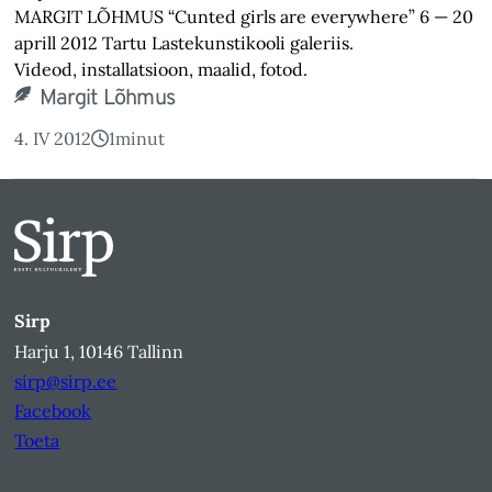
MARGIT LÕHMUS “Cunted girls are everywhere” 6 — 20
aprill 2012 Tartu Lastekunstikooli galeriis.
Videod, installatsioon, maalid, fotod.
Margit Lõhmus
4. IV 2012
1
minut
Sirp
Harju 1, 10146 Tallinn
sirp@sirp.ee
Facebook
Toeta