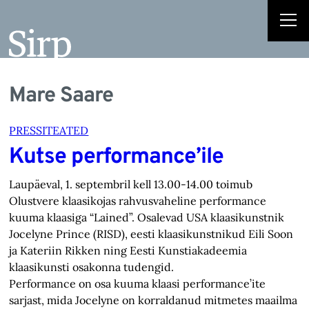
Mare Saare
PRESSITEATED
Kutse performance’ile
Laupäeval, 1. septembril kell 13.00-14.00 toimub
Olustvere klaasikojas rahvusvaheline performance
kuuma klaasiga “Lained”. Osalevad USA klaasikunstnik
Jocelyne Prince (RISD), eesti klaasikunstnikud Eili Soon
ja Kateriin Rikken ning Eesti Kunstiakadeemia
klaasikunsti osakonna tudengid.
Performance on osa kuuma klaasi performance’ite
sarjast, mida Jocelyne on korraldanud mitmetes maailma