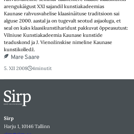
arengukäigust XXI sajandil kunstiakadeemias
Kaunase rahvusvahelise klaasinäituse traditsioon sai
alguse 2000. aastal ja on tugevalt seotud asjaoluga, et
seal on kaks klaasikunstiharidust pakkuvat õppeasutust:
Vilniuse Kunstiakadeemia Kaunase kunstide
teaduskond ja J. Vienožinskise nimeline Kaunase
kunstikolledž.
Mare Saare
5. XII 2008
4
minutit
Sirp
Harju 1, 10146 Tallinn