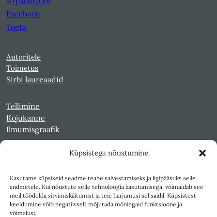
sirp@sirp.ee
Facebook
Toeta
Autoritele
Toimetus
Sirbi laureaadid
Tellimine
Kojukanne
Ilmumisgraafik
Küpsistega nõustumine
Veebiarhiiv
Sirp pdf-failidena Digaris
Kasutame küpsiseid seadme teabe salvestamiseks ja ligipääsuks selle
Kultuurileht 1994-1997
andmetele. Kui nõustute selle tehnoloogia kasutamisega, võimaldab see
Reede 1989-1990
meil töödelda sirvimiskäitumist ja teie harjumusi sel saidil. Küpsistest
Sirp ja Vasar 1940-1989
keeldumine võib negatiivselt mõjutada mõningaid funktsioone ja
võimalusi.