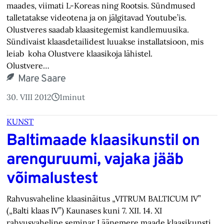
maades, viimati L-Koreas ning Rootsis. Sündmused
talletatakse videotena ja on jälgitavad Youtube’is.
Olustveres saadab klaasitegemist kandlemuusika.
Sündivaist klaasdetailidest luuakse installatsioon, mis
leiab koha Olustvere klaasikoja lähistel.
Olustvere…
Mare Saare
30. VIII 2012
1
minut
KUNST
Baltimaade klaasikunstil on
arenguruumi, vajaka jääb
võimalustest
Rahvusvaheline klaasinäitus „VITRUM BALTICUM IV”
(„Balti klaas IV”) Kaunases kuni 7. XII. 14. XI
rahvusvaheline seminar Läänemere maade klaasikunsti