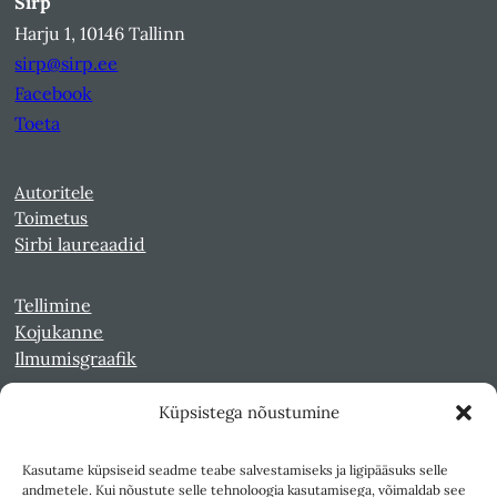
Sirp
Harju 1, 10146 Tallinn
sirp@sirp.ee
Facebook
Toeta
Autoritele
Toimetus
Sirbi laureaadid
Tellimine
Kojukanne
Ilmumisgraafik
Küpsistega nõustumine
Veebiarhiiv
Sirp pdf-failidena Digaris
Kasutame küpsiseid seadme teabe salvestamiseks ja ligipääsuks selle
Kultuurileht 1994-1997
andmetele. Kui nõustute selle tehnoloogia kasutamisega, võimaldab see