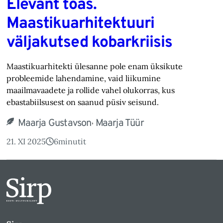
Elevant toas.
Maastikuarhitektuuri
väljakutsed kobarkriisis
Maastikuarhitekti ülesanne pole enam üksikute
probleemide lahendamine, vaid liikumine
maailmavaadete ja rollide vahel olukorras, kus
ebastabiilsusest on saanud püsiv seisund.
,
Maarja Gustavson
Maarja Tüür
21. XI 2025
6
minutit