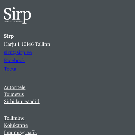
Sirp
Harju 1, 10146 Tallinn
sirp@sirp.ee
Facebook
Toeta
Autoritele
Toimetus
Sirbi laureaadid
Tellimine
Kojukanne
Ilmumisgraafik