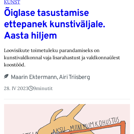
KUNST
Õiglase tasustamise
ettepanek kunstiväljale.
Aasta hiljem
Loovisikute toimetuleku parandamiseks on
kunstivaldkonnal vaja lisarahastust ja valdkonnaülest
koostööd.
Maarin Ektermann, Airi Triisberg
28. IV 2023
9
minutit