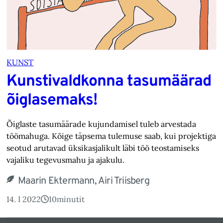
KUNST
Kunstivaldkonna tasumäärad
õiglasemaks!
Õiglaste tasumäärade kujundamisel tuleb arvestada
töömahuga. Kõige täpsema tulemuse saab, kui projektiga
seotud arutavad üksikasjalikult läbi töö teostamiseks
vajaliku tegevusmahu ja ajakulu.
Maarin Ektermann, Airi Triisberg
14. I 2022
10
minutit