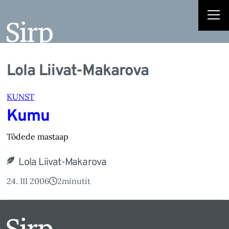
Lola Liivat-Makarova
KUNST
Kumu
Tõdede mastaap
Lola Liivat-Makarova
24. III 2006
2
minutit