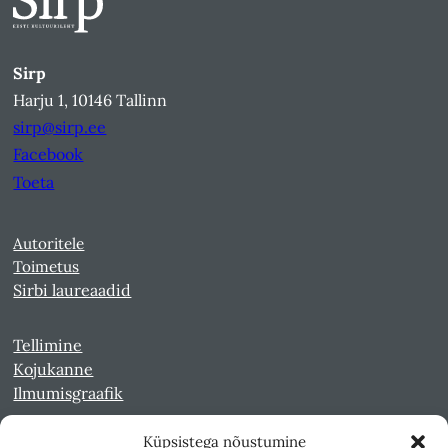
Sirp
Harju 1, 10146 Tallinn
sirp@sirp.ee
Facebook
Toeta
Autoritele
Toimetus
Sirbi laureaadid
Tellimine
Kojukanne
Ilmumisgraafik
Küpsistega nõustumine