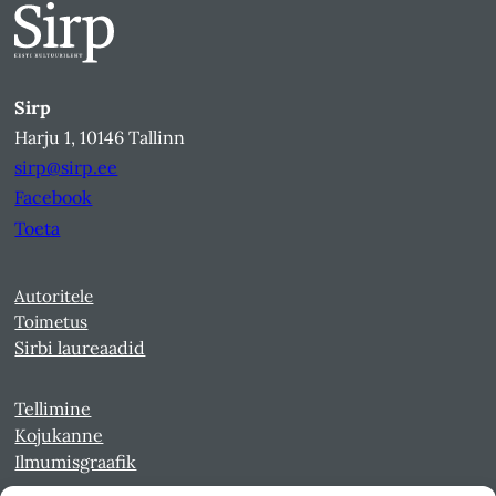
Sirp
Harju 1, 10146 Tallinn
sirp@sirp.ee
Facebook
Toeta
Autoritele
Toimetus
Sirbi laureaadid
Tellimine
Kojukanne
Ilmumisgraafik