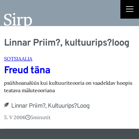
Linnar Priim?, kultuurips?loog
SOTSIAALIA
Freud täna
psühhoanalüüs kui kultuuriteooria on vaadeldav hoopis
teatava mäluteooriana
Linnar Priim?, Kultuurips?loog
5. V 2006
5
minutit