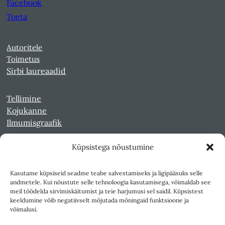
Facebook
Toeta
Autoritele
Toimetus
Sirbi laureaadid
Tellimine
Kojukanne
Ilmumisgraafik
Küpsistega nõustumine
Veebiarhiiv
Sirp pdf-failidena Digaris
Kasutame küpsiseid seadme teabe salvestamiseks ja ligipääsuks selle
Kultuurileht 1994-1997
andmetele. Kui nõustute selle tehnoloogia kasutamisega, võimaldab see
Reede 1989-1990
meil töödelda sirvimiskäitumist ja teie harjumusi sel saidil. Küpsistest
Sirp ja Vasar 1940-1989
keeldumine võib negatiivselt mõjutada mõningaid funktsioone ja
võimalusi.