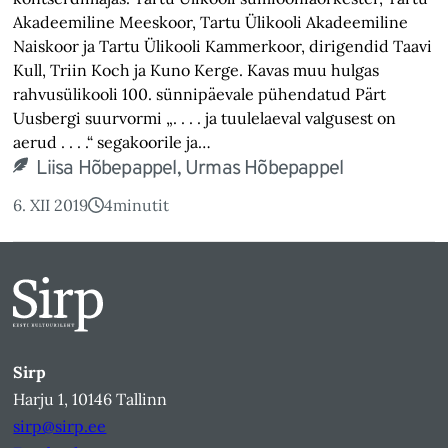
Akadeemiline Meeskoor, Tartu Ülikooli Akadeemiline
Naiskoor ja Tartu Ülikooli Kammerkoor, dirigendid Taavi
Kull, Triin Koch ja Kuno Kerge. Kavas muu hulgas
rahvusülikooli 100. sünnipäevale pühendatud Pärt
Uusbergi suurvormi „
. . . .
ja tuulelaeval valgusest on
aerud
. . . .
“ segakoorile ja…
Liisa Hõbepappel, Urmas Hõbepappel
6. XII 2019
4
minutit
Sirp
Harju 1, 10146 Tallinn
sirp@sirp.ee