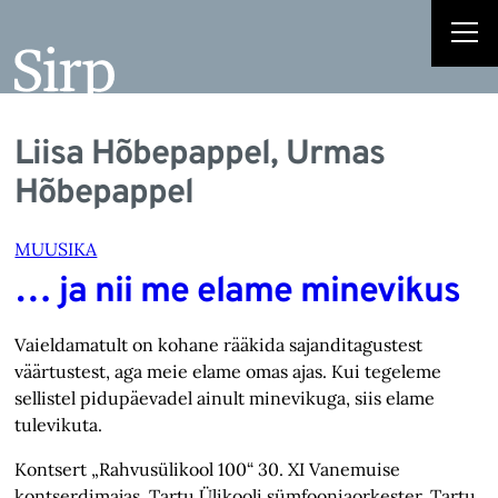
Liisa Hõbepappel, Urmas
Hõbepappel
MUUSIKA
… ja nii me elame minevikus
Vaieldamatult on kohane rääkida sajanditagustest
väärtustest, aga meie elame omas ajas. Kui tegeleme
sellistel pidupäevadel ainult minevikuga, siis elame
tulevikuta.
Kontsert „Rahvusülikool 100“ 30. XI Vanemuise
kontserdimajas. Tartu Ülikooli sümfooniaorkester, Tartu