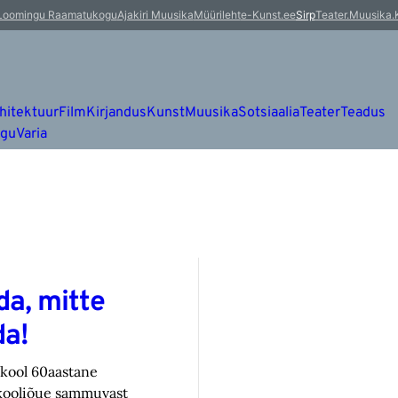
Loomingu Raamatukogu
Ajakiri Muusika
Müürileht
e-Kunst.ee
Sirp
Teater.Muusika.
hitektuur
Film
Kirjandus
Kunst
Muusika
Sotsiaalia
Teater
Teadus
ugu
Varia
a, mitte
da!
tikool 60aastane
 kooliõue sammuvast