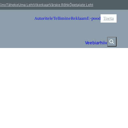
Kino
Täheke
Uma Leht
Vikerkaar
Värske Rõhk
Õpetajate Leht
Autoritele
Tellimine
Reklaam
E-pood
Toeta
Veebiarhiiv