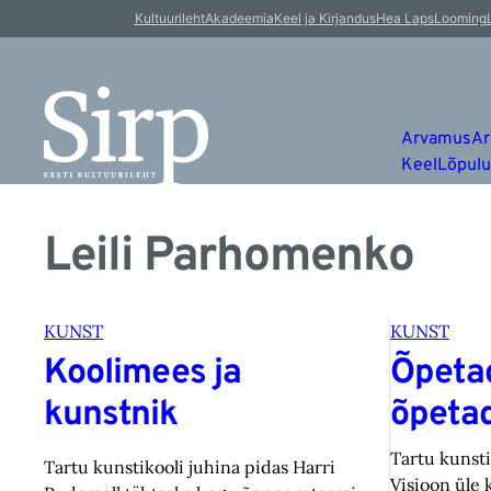
Kultuurileht
Akadeemia
Keel ja Kirjandus
Hea Laps
Looming
Arvamus
Ar
Keel
Lõpul
Leili Parhomenko
KUNST
KUNST
Koolimees ja
Õpetad
kunstnik
õpeta
Tartu kuns
Tartu kunstikooli juhina pidas Harri
Visioon üle