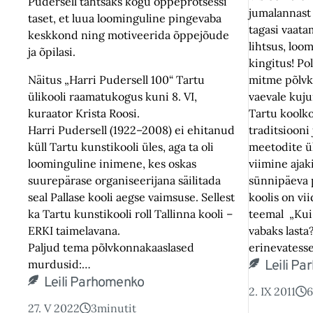
Pudersell tähtsaks kogu õppeprotsessi
jumalannast
taset, et luua loominguline pingevaba
tagasi vaata
keskkond ning motiveerida õppejõude
lihtsus, loo
ja õpilasi.
kingitus! Po
Näitus „Harri Pudersell 100“ Tartu
mitme põlvko
ülikooli raamatukogus kuni 8. VI,
vaevale ku
kuraator Krista Roosi.
Tartu koolk
Harri Pudersell (1922–2008) ei ehitanud
traditsiooni
küll Tartu kunstikooli üles, aga ta oli
meetodite ü
loominguline inimene, kes oskas
viimine ajak
suurepärase organiseerijana säilitada
sünnipäeva 
seal Pallase kooli aegse vaimsuse. Sellest
koolis on vi
ka Tartu kunstikooli roll Tallinna kooli –
teemal „Kui 
ERKI taimelavana.
vabaks lasta
Paljud tema põlvkonnakaaslased
erinevatess
murdusid:…
Leili P
Leili Parhomenko
2. IX 2011
6
27. V 2022
3
minutit