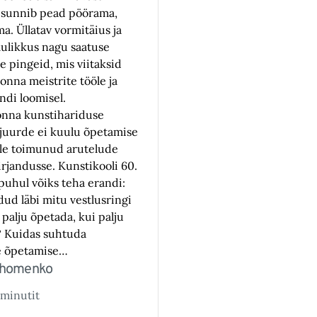
 sunnib pead pöörama,
ma. Üllatav vormitäius ja
mulikkus nagu saatuse
le pingeid, mis viitaksid
nna meistrite tööle ja
jundi loomisel.
onna kunstihariduse
 juurde ei kuulu õpetamise
le toimunud arutelude
irjandusse. Kunstikooli 60.
puhul võiks teha erandi:
idud läbi mitu vestlusringi
palju õpetada, kui palju
? Kuidas suhtuda
e õpetamise…
arhomenko
minutit