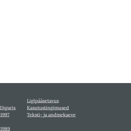
Ligipääsetavus
 Digaris
Kasutustingimused
-1997
Teksti- ja andmekaeve
-1989