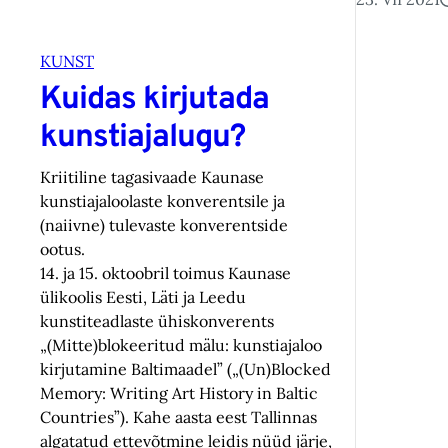
KUNST
Kuidas kirjutada
kunstiajalugu?
Kriitiline tagasivaade Kaunase
kunstiajaloolaste konverentsile ja
(naiivne) tulevaste konverentside
ootus.
14. ja 15. oktoobril toimus Kaunase
ülikoolis Eesti, Läti ja Leedu
kunstiteadlaste ühiskonverents
„(Mitte)blokeeritud mälu: kunstiajaloo
kirjutamine Baltimaadel” („(Un)Blocked
Memory: Writing Art History in Baltic
Countries”). Kahe aasta eest Tallinnas
algatatud ettevõtmine leidis nüüd järje,