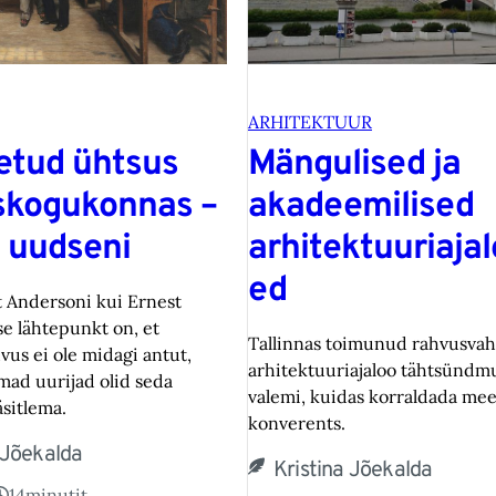
ARHITEKTUUR
etud ühtsus
Mängulised ja
skogukonnas –
akadeemilised
t uudseni
arhitektuuriajal
ed
t Andersoni kui Ernest
se lähtepunkt on, et
Tallinnas toimunud rahvusvah
us ei ole midagi antut,
arhitektuuriajaloo tähtsündm
mad uurijad olid seda
valemi, kuidas korraldada mee
sitlema.
konverents.
 Jõekalda
Kristina Jõekalda
14
minutit