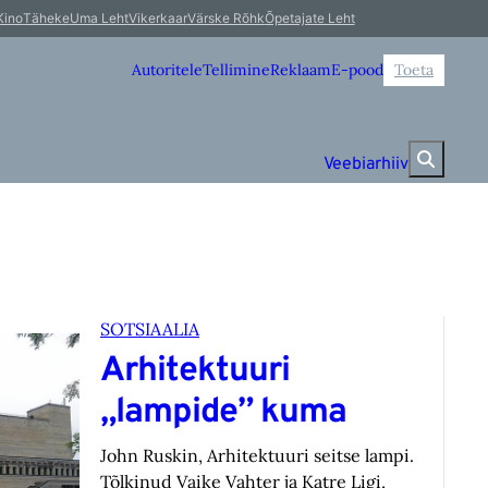
Kino
Täheke
Uma Leht
Vikerkaar
Värske Rõhk
Õpetajate Leht
Autoritele
Tellimine
Reklaam
E-pood
Toeta
Veebiarhiiv
SOTSIAALIA
Arhitektuuri
„lampide” kuma
John Ruskin, Arhitektuuri seitse lampi.
Tõlkinud Vaike Vahter ja Katre Ligi,