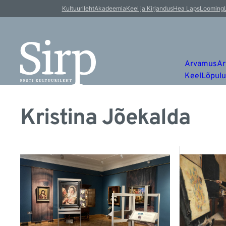
Kultuurileht
Akadeemia
Keel ja Kirjandus
Hea Laps
Looming
Arvamus
Ar
Keel
Lõpul
Kristina Jõekalda