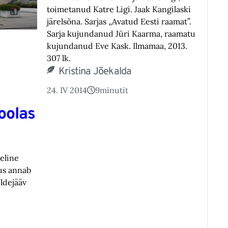
toimetanud Katre Ligi. Jaak Kangilaski
järelsõna. Sarjas „Avatud Eesti raamat”.
Sarja kujundanud Jüri Kaarma, raamatu
kujundanud Eve Kask. Ilmamaa, 2013.
307 lk.
Kristina Jõekalda
24. IV 2014
9
minutit
oolas
eline
us annab
ldejääv