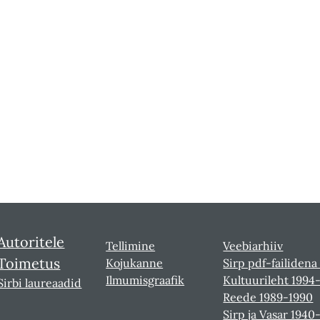
Autoritele
Tellimine
Veebiarhiiv
Toimetus
Kojukanne
Sirp pdf-failidena
Ilmumisgraafik
Kultuurileht 1994
Sirbi laureaadid
Reede 1989-1990
Sirp ja Vasar 1940