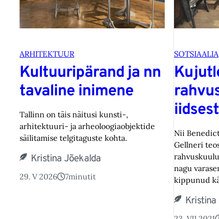
ARHITEKTUUR
SOTSIAALIA
Kultuuripärand ja nn
Kujutl
tavaline inimene
rahvu
iidses
Tallinn on täis näitusi kunsti-,
arhitektuuri- ja arheoloogiaobjektide
Nii Benedic
säilitamise telgitaguste kohta.
Gellneri teo
rahvuskuuluv
Kristina Jõekalda
nagu varase
29. V 2026
7
minutit
kippunud kä
Kristina
23. VII 2021