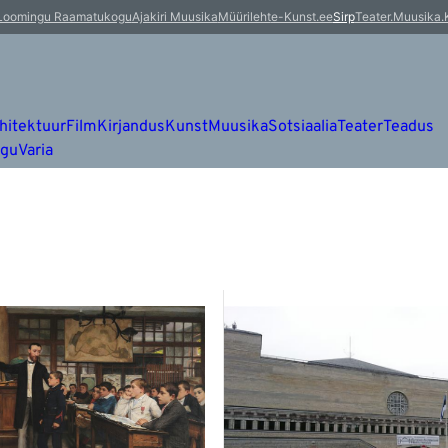
Loomingu Raamatukogu
Ajakiri Muusika
Müürileht
e-Kunst.ee
Sirp
Teater.Muusika.
hitektuur
Film
Kirjandus
Kunst
Muusika
Sotsiaalia
Teater
Teadus
ugu
Varia