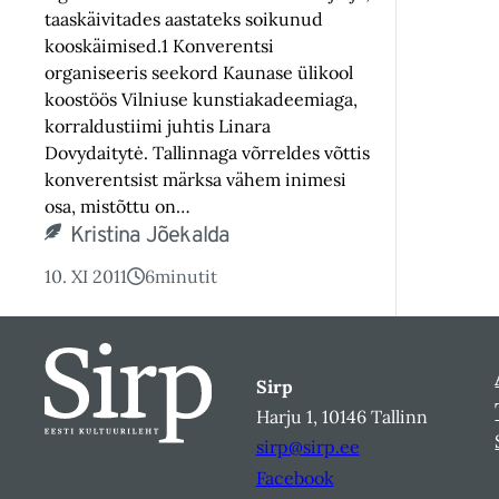
taaskäivitades aastateks soikunud
kooskäimised.1 Konverentsi
organiseeris seekord Kaunase ülikool
koostöös Vilniuse kunstiakadeemiaga,
korraldustiimi juhtis Linara
Dovydaitytė. Tallinnaga võrreldes võttis
konverentsist märksa vähem inimesi
osa, mistõttu on…
Kristina Jõekalda
10. XI 2011
6
minutit
Sirp
Harju 1, 10146 Tallinn
sirp@sirp.ee
Facebook