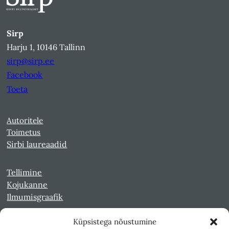
Sirp
Harju 1, 10146 Tallinn
sirp@sirp.ee
Facebook
Toeta
Autoritele
Toimetus
Sirbi laureaadid
Tellimine
Kojukanne
Ilmumisgraafik
Küpsistega nõustumine
Veebiarhiiv