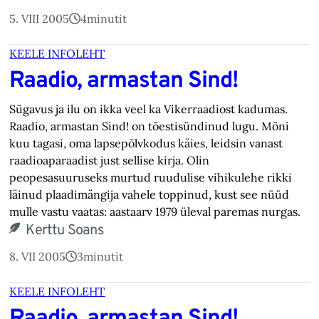
5. VIII 2005
4
minutit
KEELE INFOLEHT
Raadio, armastan Sind!
Sügavus ja ilu on ikka veel ka Vikerraadiost kadumas.
Raadio, armastan Sind! on tõestisündinud lugu. Mõni
kuu tagasi, oma lapsepõlvkodus käies, leidsin vanast
raadioaparaadist just sellise kirja. Olin
peopesasuuruseks murtud ruudulise vihikulehe rikki
läinud plaadimängija vahele toppinud, kust see nüüd
mulle vastu vaatas: aastaarv 1979 üleval paremas nurgas.
Kerttu Soans
8. VII 2005
3
minutit
KEELE INFOLEHT