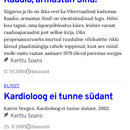
Raadio, armastan Sind!
Sügavus ja ilu on ikka veel ka Vikerraadiost kadumas.
Raadio, armastan Sind! on tõestisündinud lugu. Mõni
kuu tagasi, oma lapsepõlvkodus käies, leidsin vanast
raadioaparaadist just sellise kirja. Olin
peopesasuuruseks murtud ruudulise vihikulehe rikki
läinud plaadimängija vahele toppinud, kust see nüüd
mulle vastu vaatas: aastaarv 1979 üleval paremas nurgas.
Kerttu Soans
17. VI 2005
4
minutit
KUNST
Kardioloog ei tunne südant
Katrin Veegen. Kardioloog ei tunne südant. 2002.
Kerttu Soans
25. II 2005
3
minutit