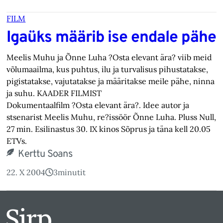
FILM
Igaüks määrib ise endale pähe
Meelis Muhu ja Õnne Luha ?Osta elevant ära? viib meid
võlumaailma, kus puhtus, ilu ja turvalisus pihustatakse,
pigistatakse, vajutatakse ja määritakse meile pähe, ninna
ja suhu. KAADER FILMIST
Dokumentaalfilm ?Osta elevant ära?. Idee autor ja
stsenarist Meelis Muhu, re?issöör Õnne Luha. Pluss Null,
27 min. Esilinastus 30. IX kinos Sõprus ja täna kell 20.05
ETVs.
Kerttu Soans
22. X 2004
3
minutit