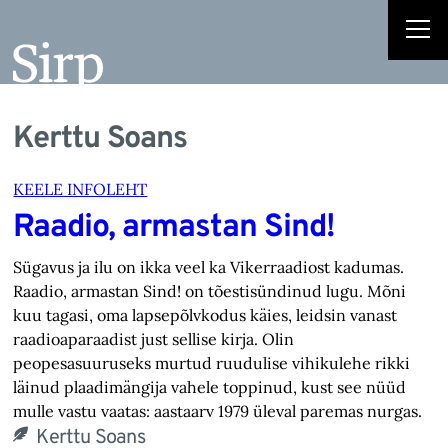
Kerttu Soans
KEELE INFOLEHT
Raadio, armastan Sind!
Sügavus ja ilu on ikka veel ka Vikerraadiost kadumas.
Raadio, armastan Sind! on tõestisündinud lugu. Mõni
kuu tagasi, oma lapsepõlvkodus käies, leidsin vanast
raadioaparaadist just sellise kirja. Olin
peopesasuuruseks murtud ruudulise vihikulehe rikki
läinud plaadimängija vahele toppinud, kust see nüüd
mulle vastu vaatas: aastaarv 1979 üleval paremas nurgas.
Kerttu Soans