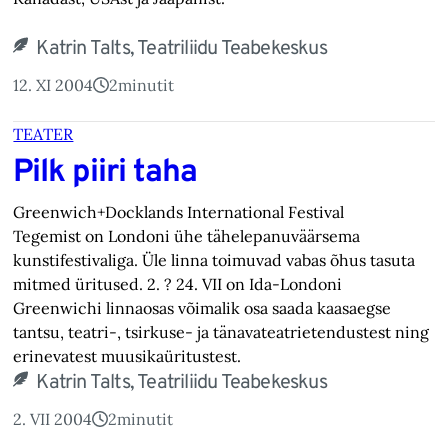
Katrin Talts, Teatriliidu Teabekeskus
12. XI 2004
2
minutit
TEATER
Pilk piiri taha
Greenwich+Docklands International Festival
Tegemist on Londoni ühe tähelepanuväärsema
kunstifestivaliga. Üle linna toimuvad vabas õhus tasuta
mitmed üritused. 2. ? 24. VII on Ida-Londoni
Greenwichi linnaosas võimalik osa saada kaasaegse
tantsu, teatri-, tsirkuse- ja tänavateatrietendustest ning
erinevatest muusikaüritustest.
Katrin Talts, Teatriliidu Teabekeskus
2. VII 2004
2
minutit