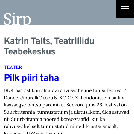
Katrin Talts, Teatriliidu
Teabekeskus
TEATER
Pilk piiri taha
1978. aastast korraldatav rahvusvaheline tantsufestival ?
Dance Umbrella? toob 5. X ? 27. XI Londonisse maailma
kaasaegse tantsu paremiku. Seekord juba 26. festival on
Suurbritannia tunnustatuim ja ulatuslikem, üles astuvad
nii Suurbritannia noored koreograafid kui ka
rahvusvaheliselt tunnustatud nimed Prantsusmaalt,
Kanadast, USAst ja Jaapanist.