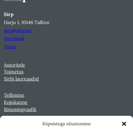
Sirp
Harju 1, 10146 Tallinn
sirp@sirp.ee
Facebook
Toeta
Autoritele
Toimetus
Sirbi laureaadid
Tellimine
Kojukanne
Ilmumisgraafik
Küpsistega nõustumine
Veebiarhiiv
Sirp pdf-failidena Digaris