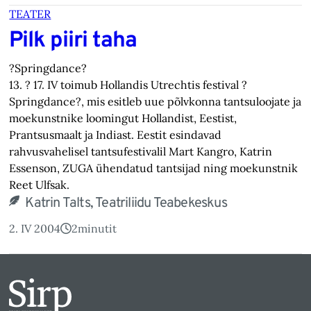
TEATER
Pilk piiri taha
?Springdance?
13. ? 17. IV toimub Hollandis Utrechtis festival ?
Springdance?, mis esitleb uue põlvkonna tantsuloojate ja
moekunstnike loomingut Hollandist, Eestist,
Prantsusmaalt ja Indiast. Eestit esindavad
rahvusvahelisel tantsufestivalil Mart Kangro, Katrin
Essenson, ZUGA ühendatud tantsijad ning moekunstnik
Reet Ulfsak.
Katrin Talts, Teatriliidu Teabekeskus
2. IV 2004
2
minutit