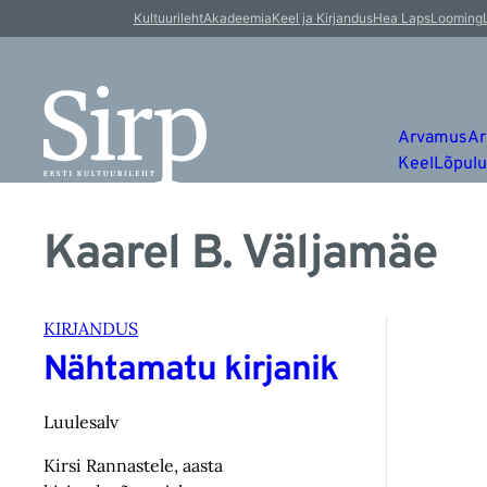
Kultuurileht
Akadeemia
Keel ja Kirjandus
Hea Laps
Looming
Arvamus
Ar
Keel
Lõpul
Kaarel B. Väljamäe
KIRJANDUS
Nähtamatu kirjanik
Luulesalv
Kirsi Rannastele, aasta