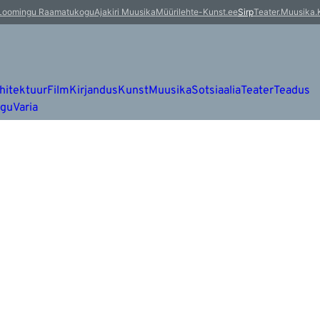
Loomingu Raamatukogu
Ajakiri Muusika
Müürileht
e-Kunst.ee
Sirp
Teater.Muusika.
hitektuur
Film
Kirjandus
Kunst
Muusika
Sotsiaalia
Teater
Teadus
ugu
Varia