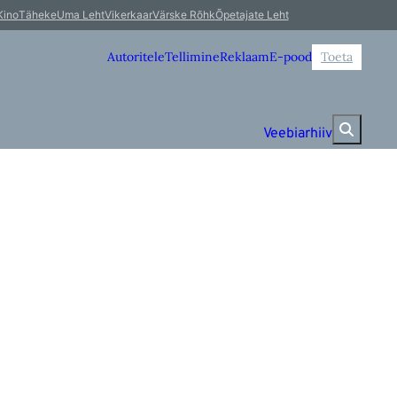
Kino
Täheke
Uma Leht
Vikerkaar
Värske Rõhk
Õpetajate Leht
Autoritele
Tellimine
Reklaam
E-pood
Toeta
Veebiarhiiv