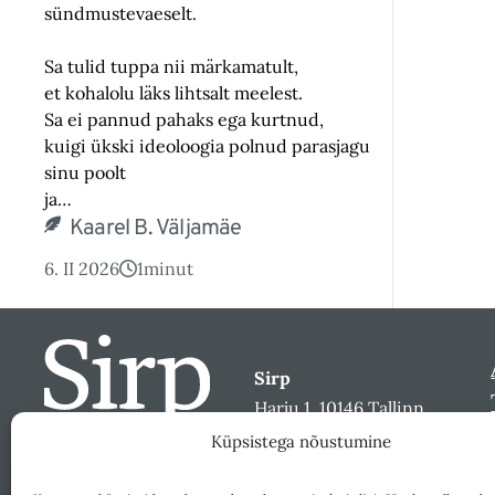
sündmustevaeselt.
Sa tulid tuppa nii märkamatult,
et kohalolu läks lihtsalt meelest.
Sa ei pannud pahaks ega kurtnud,
kuigi ükski ideoloogia polnud parasjagu
sinu poolt
ja…
Kaarel B. Väljamäe
6. II 2026
1
minut
Sirp
Harju 1, 10146 Tallinn
sirp@sirp.ee
Küpsistega nõustumine
Facebook