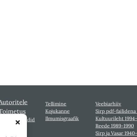
Autoritele
Tellimine
Veebiarhiiv
Toimetus
Kojukanne
Sirp pdf-failidena
Ilmumisgraafik
Kultuurileht 1994
Sirbi laureaadid
Reede 1989-1990
Sirp ja Vasar 1940