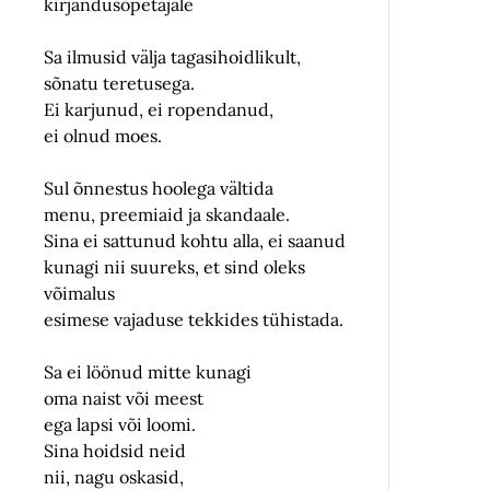
kirjandusõpetajale
Sa ilmusid välja tagasihoidlikult,
sõnatu teretusega.
Ei karjunud, ei ropendanud,
ei olnud moes.
Sul õnnestus hoolega vältida
menu, preemiaid ja skandaale.
Sina ei sattunud kohtu alla, ei saanud
kunagi nii suureks, et sind oleks
võimalus
esimese vajaduse tekkides tühistada.
Sa ei löönud mitte kunagi
oma naist või meest
ega lapsi või loomi.
Sina hoidsid neid
nii, nagu oskasid,