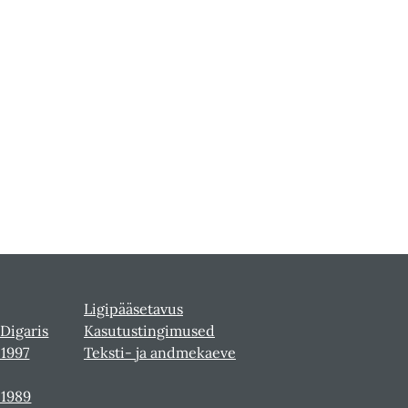
Ligipääsetavus
 Digaris
Kasutustingimused
-1997
Teksti- ja andmekaeve
-1989