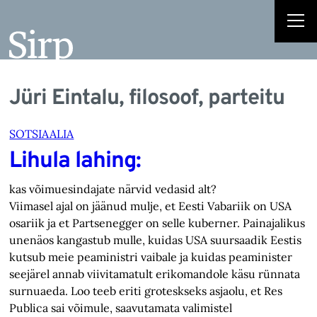
Jüri Eintalu, filosoof, parteitu
SOTSIAALIA
Lihula lahing:
kas võimuesindajate närvid vedasid alt?
Viimasel ajal on jäänud mulje, et Eesti Vabariik on USA
osariik ja et Partsenegger on selle kuberner. Painajalikus
unenäos kangastub mulle, kuidas USA suursaadik Eestis
kutsub meie peaministri vaibale ja kuidas peaminister
seejärel annab viivitamatult erikomandole käsu rünnata
surnuaeda. Loo teeb eriti groteskseks asjaolu, et Res
Publica sai võimule, saavutamata valimistel