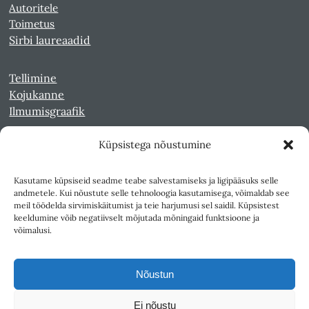
Autoritele
Toimetus
Sirbi laureaadid
Tellimine
Kojukanne
Ilmumisgraafik
Küpsistega nõustumine
Veebiarhiiv
Sirp pdf-failidena Digaris
Kasutame küpsiseid seadme teabe salvestamiseks ja ligipääsuks selle
Kultuurileht 1994-1997
andmetele. Kui nõustute selle tehnoloogia kasutamisega, võimaldab see
Reede 1989-1990
meil töödelda sirvimiskäitumist ja teie harjumusi sel saidil. Küpsistest
Sirp ja Vasar 1940-1989
keeldumine võib negatiivselt mõjutada mõningaid funktsioone ja
võimalusi.
Ligipääsetavus
Kasutustingimused
Nõustun
Teksti- ja andmekaeve
Ei nõustu