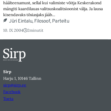
häälteenamust, sellal kui valimiste võitja Keskerakond
mängiti kaardilauas valitsuskoalitsioonist välja. Ja lausa
kisendavaks tõsiasjaks jääb…
Jüri Eintalu, Filosoof, Parteitu
10. IX 2004
2
minutit
Sirp
Harju 1, 10146 Tallinn
sirp@sirp.ee
Facebook
Toeta