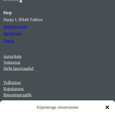
Sirp
Harju 1, 10146 Tallinn
sirp@sirp.ee
Facebook
Toeta
Autoritele
Toimetus
Sirbi laureaadid
Tellimine
Kojukanne
Ilmumisgraafik
Küpsistega nõustumine
Veebiarhiiv