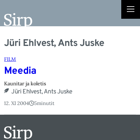
Jüri Ehlvest, Ants Juske
FILM
Meedia
Kaunitar ja koletis
Jüri Ehlvest, Ants Juske
12. XI 2004
5
minutit