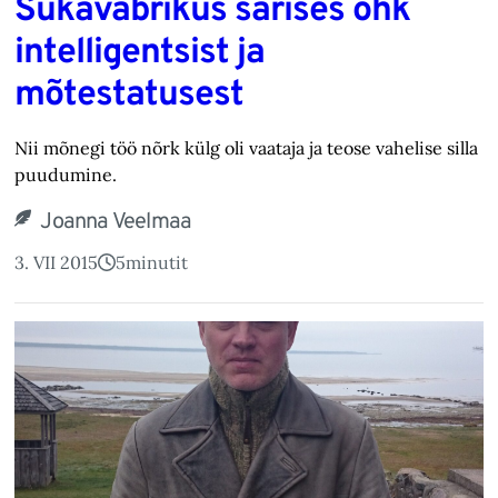
Sukavabrikus särises õhk
intelligentsist ja
mõtestatusest
Nii mõnegi töö nõrk külg oli vaataja ja teose vahelise silla
puudumine.
Joanna Veelmaa
3. VII 2015
5
minutit