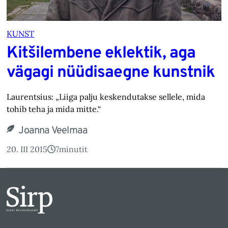
KUNST
Kitšilembene eklektik, aga
vägagi nüüdisaegne kunstnik
Laurentsius: „Liiga palju keskendutakse sellele, mida
tohib teha ja mida mitte.“
Joanna Veelmaa
20. III 2015
7
minutit