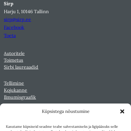
Sirp
Harju 1, 10146 Tallinn
sirp@sirp.ee
Facebook
Toeta
Autoritele
Toimetus
Sirbi laureaadid
Tellimine
Kojukanne
Ilmumisgraafik
Küpsistega nõustumine
Veebiarhiiv
Sirp pdf-failidena Digaris
Kasutame küpsiseid seadme teabe salvestamiseks ja ligipääsuks selle
Kultuurileht 1994-1997