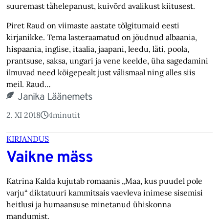
suuremast tähelepanust, kuivõrd avalikust kiitusest.
Piret Raud on viimaste aastate tõlgitumaid eesti
kirjanikke. Tema lasteraamatud on jõudnud albaania,
hispaania, inglise, itaalia, jaapani, leedu, läti, poola,
prantsuse, saksa, ungari ja vene keelde, üha sagedamini
ilmuvad need kõigepealt just välismaal ning alles siis
meil. Raud…
Janika Läänemets
2. XI 2018
4
minutit
KIRJANDUS
Vaikne mäss
Katrina Kalda kujutab romaanis „Maa, kus puudel pole
varju“ diktatuuri kammitsais vaevleva inimese sisemisi
heitlusi ja humaansuse minetanud ühiskonna
mandumist.