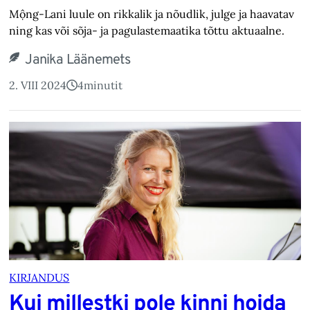
Mộng-Lani luule on rikkalik ja nõudlik, julge ja haavatav
ning kas või sõja- ja pagulastemaatika tõttu aktuaalne.
Janika Läänemets
2. VIII 2024
4
minutit
KIRJANDUS
Kui millestki pole kinni hoida