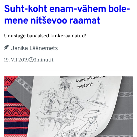
Suht-koht enam-vähem bole-
mene nitševoo raamat
Unustage banaalsed kinkeraamatud!
Janika Läänemets
19. VII 2019
3
minutit