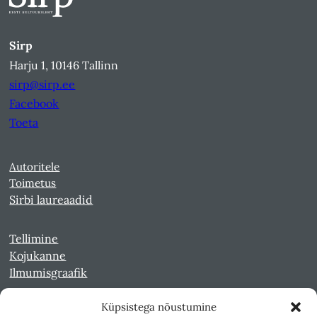
Sirp
Harju 1, 10146 Tallinn
sirp@sirp.ee
Facebook
Toeta
Autoritele
Toimetus
Sirbi laureaadid
Tellimine
Kojukanne
Ilmumisgraafik
Küpsistega nõustumine
Veebiarhiiv