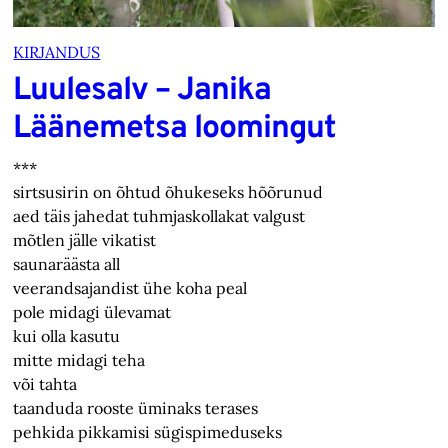
KIRJANDUS
Luulesalv – Janika
Läänemetsa loomingut
***
sirtsusirin on õhtud õhukeseks hõõrunud
aed täis jahedat tuhmjaskollakat valgust
mõtlen jälle vikatist
saunaräästa all
veerandsajandist ühe koha peal
pole midagi ülevamat
kui olla kasutu
mitte midagi teha
või tahta
taanduda rooste üminaks terases
pehkida pikkamisi sügispimeduseks