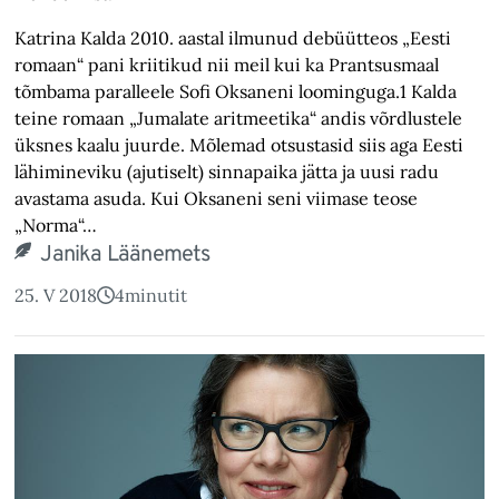
Katrina Kalda 2010. aastal ilmunud debüütteos „Eesti
romaan“ pani kriitikud nii meil kui ka Prantsusmaal
tõmbama paralleele Sofi Oksaneni loominguga.1 Kalda
teine romaan „Jumalate aritmeetika“ andis võrdlustele
üksnes kaalu juurde. Mõlemad otsustasid siis aga Eesti
lähimineviku (ajutiselt) sinna­paika jätta ja uusi radu
avastama asuda. Kui Oksaneni seni viimase teose
„Norma“…
Janika Läänemets
25. V 2018
4
minutit