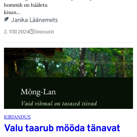
hommik on hääletu
kisun…
Janika Läänemets
2. VIII 2024
3
minutit
KIRJANDUS
Valu taarub mööda tänavat