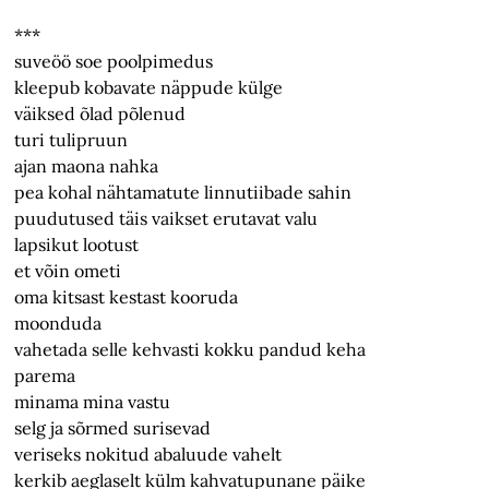
***
suveöö soe poolpimedus
kleepub kobavate näppude külge
väiksed õlad põlenud
turi tulipruun
ajan maona nahka
pea kohal nähtamatute linnutiibade sahin
puudutused täis vaikset erutavat valu
lapsikut lootust
et võin ometi
oma kitsast kestast kooruda
moonduda
vahetada selle kehvasti kokku pandud keha
parema
minama mina vastu
selg ja sõrmed surisevad
veriseks nokitud abaluude vahelt
kerkib aeglaselt külm kahvatupunane päike