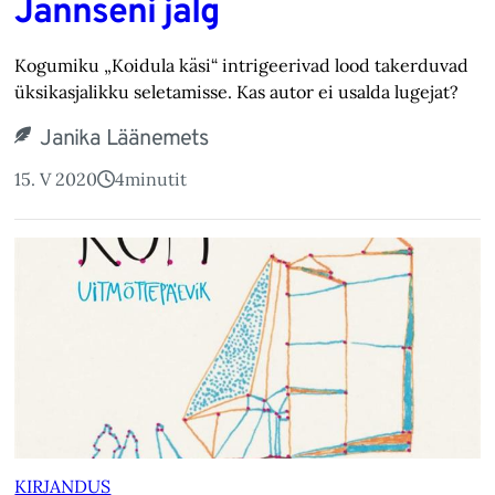
Jannseni jalg
Kogumiku „Koidula käsi“ intrigeerivad lood takerduvad
üksikasjalikku seletamisse. Kas autor ei usalda lugejat?
Janika Läänemets
15. V 2020
4
minutit
KIRJANDUS