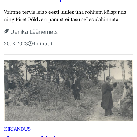
Vaimne tervis leiab eesti luules üha rohkem kõlapinda
ning Piret Põldveri panust ei tasu selles alahinnata.
Janika Läänemets
20. X 2023
4
minutit
KIRJANDUS