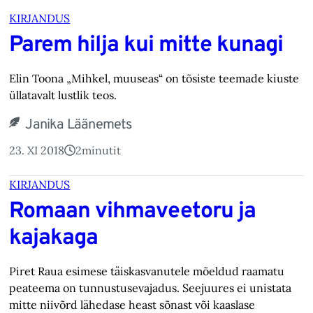
KIRJANDUS
Parem hilja kui mitte kunagi
Elin Toona „Mihkel, muuseas“ on tõsiste teemade kiuste
üllatavalt lustlik teos.
Janika Läänemets
23. XI 2018
2
minutit
KIRJANDUS
Romaan vihmaveetoru ja
kajakaga
Piret Raua esimese täiskasvanutele mõeldud raamatu
peateema on tunnustusevajadus. Seejuures ei unistata
mitte niivõrd lähedase heast sõnast või kaaslase