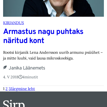
KIRJANDUS
Armastus nagu puhtaks
näritud kont
Rootsi kirjanik Lena Andersson uurib armunu psüühet –
ja mitte luubi, vaid lausa mikroskoobiga.
Janika Läänemets
4. V 2018
4
minutit
1
2
3
Järgmine leht