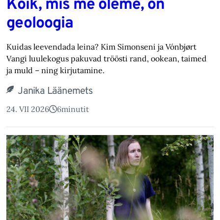
Kõik, mis me oleme, on
geoloogia
Kuidas leevendada leina? Kim Simonseni ja Vónbjørt
Vangi luulekogus pakuvad tröösti rand, ookean, taimed
ja muld – ning kirjutamine.
Janika Läänemets
24. VII 2026
6
minutit