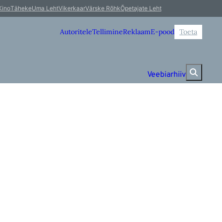
Kino
Täheke
Uma Leht
Vikerkaar
Värske Rõhk
Õpetajate Leht
Autoritele
Tellimine
Reklaam
E-pood
Toeta
Veebiarhiiv