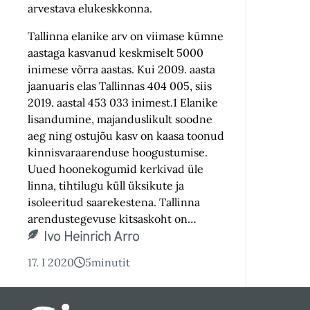
arvestava elukeskkonna.
Tallinna elanike arv on viimase kümne
aastaga kasvanud keskmiselt 5000
inimese võrra aastas. Kui 2009. aasta
jaanuaris elas Tallinnas 404 005, siis
2019. aastal 453 033 inimest.1 Elanike
lisandumine, majanduslikult soodne
aeg ning ostujõu kasv on kaasa toonud
kinnisvaraarenduse hoogustumise.
Uued hoonekogumid kerkivad üle
linna, tihtilugu küll üksikute ja
isoleeritud saarekestena. Tallinna
arendustegevuse kitsaskoht on…
Ivo Heinrich Arro
17. I 2020
5
minutit