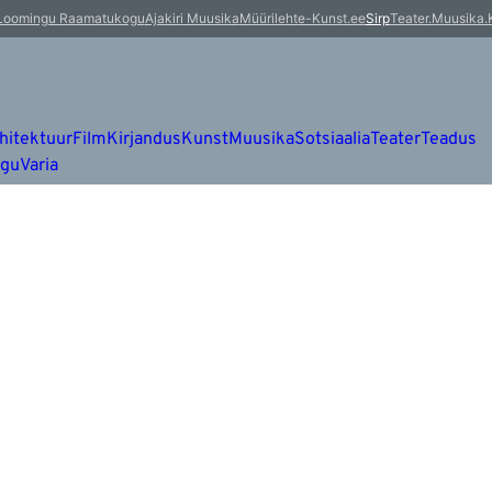
Loomingu Raamatukogu
Ajakiri Muusika
Müürileht
e-Kunst.ee
Sirp
Teater.Muusika.
hitektuur
Film
Kirjandus
Kunst
Muusika
Sotsiaalia
Teater
Teadus
ugu
Varia