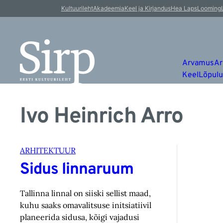
Kultuurileht
Akadeemia
Keel ja Kirjandus
Hea Laps
Looming
Arvamus
Ar
Keel
Lõpul
Ivo Heinrich Arro
ARHITEKTUUR
Sidus linnaruum
Tallinna linnal on siiski sellist maad,
kuhu saaks omavalitsuse initsiatiivil
planeerida sidusa, kõigi vajadusi