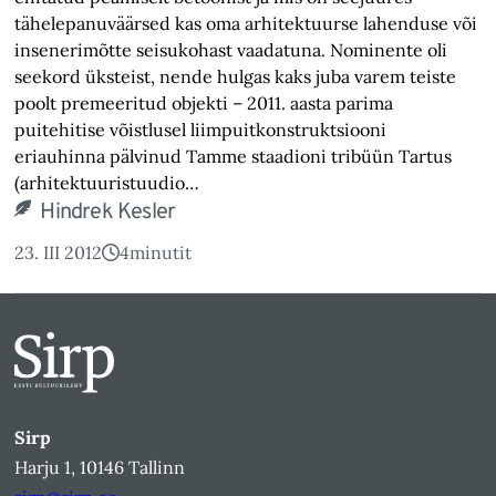
tähelepanuväärsed kas oma arhitektuurse lahenduse või
insenerimõtte seisukohast vaadatuna. Nominente oli
seekord üksteist, nende hulgas kaks juba varem teiste
poolt premeeritud objekti – 2011. aasta parima
puitehitise võistlusel liimpuitkonstruktsiooni
eriauhinna pälvinud Tamme staadioni tribüün Tartus
(arhitektuuristuudio…
Hindrek Kesler
23. III 2012
4
minutit
Sirp
Harju 1, 10146 Tallinn