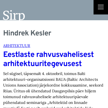
Hindrek Kesler
ARHITEKTUUR
Eestlaste rahvusvahelisest
arhitektuuritegevusest
Sel sügisel, täpsemalt 4. oktoobril, toimus Balti
arhitektuuri-organisatsiooni BAUA (Baltic Architects
Unions Association) järjekordne kokkusaamine, seekord
Riias. Üritus oli ühendatud Daugavpilsis päev hiljem
toimunud rahvusvahelisele arhitektuuripäevale
pühendatud seminariga „Arhitektid on linnade