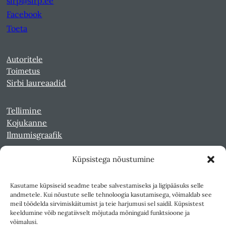
sirp@sirp.ee
Facebook
Toeta
Autoritele
Toimetus
Sirbi laureaadid
Tellimine
Kojukanne
Ilmumisgraafik
Küpsistega nõustumine
Veebiarhiiv
Sirp pdf-failidena Digaris
Kasutame küpsiseid seadme teabe salvestamiseks ja ligipääsuks selle
Kultuurileht 1994-1997
andmetele. Kui nõustute selle tehnoloogia kasutamisega, võimaldab see
Reede 1989-1990
meil töödelda sirvimiskäitumist ja teie harjumusi sel saidil. Küpsistest
Sirp ja Vasar 1940-1989
keeldumine võib negatiivselt mõjutada mõningaid funktsioone ja
võimalusi.