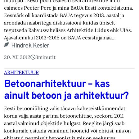
muutjad”. Eesti poolt osalesid seal arhitektide liidu
esimees Peeter Pere ja mina BAUA Eesti kontaktisikuna.
Eesmärk oli kaardistada BAUA tegevus 2013. aastal ja
arendada naabritega diskussiooni kuidas ühiselt
tegutseda Rahvusvahelises Arhitektide Liidus ehk UIAs.
Ajavahemikul 2013–2015 on BAUA eesistujamaa…
Hindrek Kesler
20. XII 2012
3
minutit
ARHITEKTUUR
Betoonarhitektuur – kas
ainult betoon ja arhitektuur?
Eesti betooniühing valis tänavu kaheteistkümnendat
korda välja aasta parima betoonehitise, seekord 2011
aastal valminud objektide hulgast. Reeglite järgi saab
konkursile esitada valminud hooneid või ehitisi, mis on
ehitatud peamiselt betoonist ja mis on seejuures