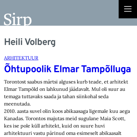
Heili Volberg
ARHITEKTUUR
Õhtupoolik Elmar Tampõlluga
Torontost saabus märtsi alguses kurb teade, et arhitekt
Elmar Tampõld on lahkunud jäädavalt. Mul oli suur au
temaga tuttavaks saada ja tahan siinkohal seda
meenutada.
2010. aasta suvel olin koos abikaasaga ligemale kuu aega
Kanadas. Torontos majutas meid sugulane Maia Scott,
kes ise pole küll arhitekt, kuid on suure huvi
arhitektuuri vastu pärinud oma esimeselt abikaasalt