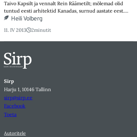
Taivo Kapsilt ja vennalt Rein Räämetilt; mõlemad olid
tuntud eesti arhitektid Kanadas, surnud aastate eest.…
Heili Volberg
11. IV 2013
2
minutit
Sirp
Harju 1, 10146 Tallinn
sirp@sirp.ee
Facebook
Toeta
Autoritele