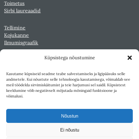
Toimetus
Sirbi laureaadid
Tellimine
Kojukanne
Ilmumisgraafik
Küpsistega nõustumine
Veebiarhiiv
Sirp pdf-failidena Digaris
Kasutame küpsiseid seadme teabe salvestamiseks ja ligipääsuks selle
Kultuurileht 1994-1997
andmetele. Kui nõustute selle tehnoloogia kasutamisega, võimaldab see
Reede 1989-1990
meil töödelda sirvimiskäitumist ja teie harjumusi sel saidil. Küpsistest
Sirp ja Vasar 1940-1989
keeldumine võib negatiivselt mõjutada mõningaid funktsioone ja
võimalusi.
Ligipääsetavus
Kasutustingimused
Nõustun
Teksti- ja andmekaeve
Ei nõustu