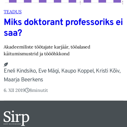
TEADUS
Miks doktorant professoriks ei
saa?
Akadeemiliste töötajate karjäär, tööalased
käitumismustrid ja tööõhkkond
Eneli Kindsiko, Eve Mägi, Kaupo Koppel, Kristi Kõiv,
Maarja Beerkens
6. XII 2019
8
minutit