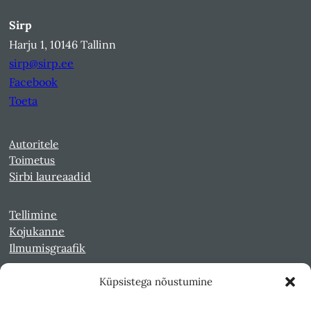
Sirp
Harju 1, 10146 Tallinn
sirp@sirp.ee
Facebook
Toeta
Autoritele
Toimetus
Sirbi laureaadid
Tellimine
Kojukanne
Ilmumisgraafik
Küpsistega nõustumine
Veebiarhiiv
Sirp pdf-failidena Digaris