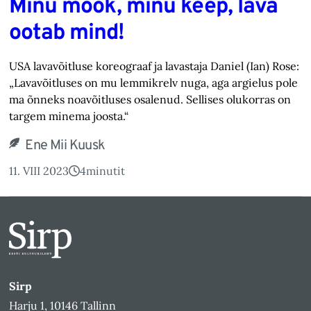
Minu mõõk, minu keep, lava
ootab mind!
USA lavavõitluse koreograaf ja lavastaja Daniel (Ian) Rose:
„Lavavõitluses on mu lemmikrelv nuga, aga argielus pole
ma õnneks noavõitluses osalenud. Sellises olukorras on
targem minema joosta.“
Ene Mii Kuusk
11. VIII 2023
4
minutit
Sirp
Harju 1, 10146 Tallinn