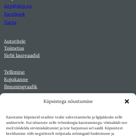
sirp@sirp.ee
Facebook
Toeta
Autoritele
Toimetus
Sirbi laureaadid
Tellimine
Kojukanne
Ilmumisgraafik
Küpsistega nõustumine
Veebiarhiiv
Sirp pdf-failidena Digaris
Kasutame küpsiseid seadme teabe salvestamiseks ja ligipääsuks selle
Kultuurileht 1994-1997
andmetele. Kui nõustute selle tehnoloogia kasutamisega, võimaldab see
Reede 1989-1990
meil töödelda sirvimiskäitumist ja teie harjumusi sel saidil. Küpsistest
Sirp ja Vasar 1940-1989
keeldumine võib negatiivselt mõjutada mõningaid funktsioone ja