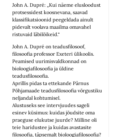
John A. Dupré: „Kui näeme elusloodust
protsessidest koosnevana, saavad
klassifikatsioonid peegeldada ainult
pidevalt voolava maailma omavahel
ristuvaid läbilõikeid.“
John A. Dupré on teadusfilosoof,
filosoofia professor Exeteri ülikoolis.
Peamised uurimisvaldkonnad on
bioloogiafilosoofia ja üldine
teadusfilosoofia.
Aprillis pidas ta ettekande Pärnus
Põhjamaade teadusfilosoofia võrgustiku
neljandal kohtumisel.
Alustuseks see intervjuudes sageli
esinev küsimus: kuidas jõudsite oma
praeguse elukutse juurde? Milline oli
teie haridustee ja kuidas avastasite
filosoofia, täpsemalt bioloogiafilosoofia?