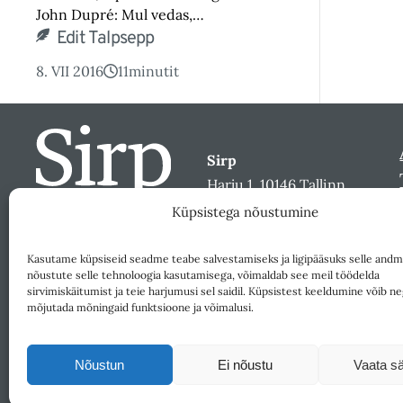
John Dupré: Mul vedas,…
Edit Talpsepp
8. VII 2016
11
minutit
Sirp
Harju 1, 10146 Tallinn
sirp@sirp.ee
Küpsistega nõustumine
Facebook
Toeta
Kasutame küpsiseid seadme teabe salvestamiseks ja ligipääsuks selle andm
nõustute selle tehnoloogia kasutamisega, võimaldab see meil töödelda
sirvimiskäitumist ja teie harjumusi sel saidil. Küpsistest keeldumine võib ne
mõjutada mõningaid funktsioone ja võimalusi.
Nõustun
Ei nõustu
Vaata sä
Väljaandja SA Kultuurileht