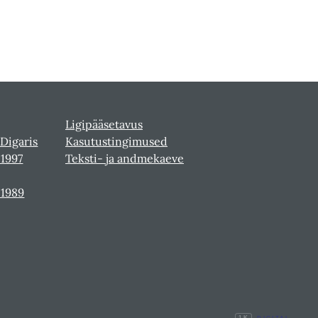
Ligipääsetavus
 Digaris
Kasutustingimused
-1997
Teksti- ja andmekaeve
-1989