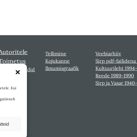
Autoritele
Tellimine
Veebiarhiiv
Toimetus
Kojukanne
Sirp pdf-failidena
Ilmumisgraafik
Kultuurileht 1994
Sirbi laureaadid
Reede 1989-1990
Sirp ja Vasar 1940
etele. Kui
gatiivselt
tteid