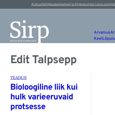
Kultuurileht
Akadeemia
Keel ja Kirjandus
Hea Laps
Looming
Arvamus
Ar
Keel
Lõpul
Edit Talpsepp
TEADUS
Bioloogiline liik kui
hulk varieeruvaid
protsesse