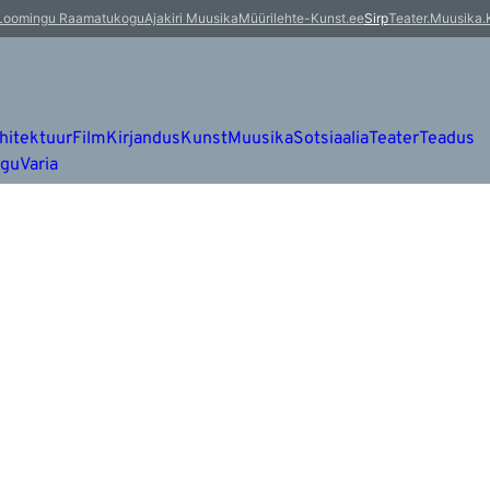
Loomingu Raamatukogu
Ajakiri Muusika
Müürileht
e-Kunst.ee
Sirp
Teater.Muusika.
hitektuur
Film
Kirjandus
Kunst
Muusika
Sotsiaalia
Teater
Teadus
ugu
Varia