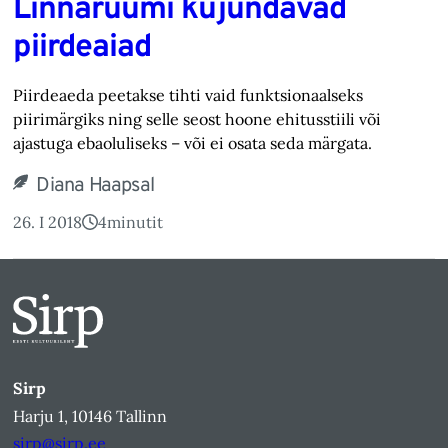
Linnaruumi kujundavad
piirdeaiad
Piirdeaeda peetakse tihti vaid funktsionaalseks
piirimärgiks ning selle seost hoone ehitusstiili või
ajastuga ebaoluliseks – või ei osata seda märgata.
Diana Haapsal
26. I 2018
4
minutit
Sirp
Harju 1, 10146 Tallinn
sirp@sirp.ee