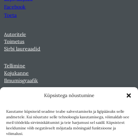
Facebook
Toeta
Autoritele
Toimetus
Sirbi laureaadid
Tellimine
Kojukanne
Ilmumisgraafik
Küpsistega nõustumine
Veebiarhiiv
Sirp pdf-failidena Digaris
Kasutame küpsiseid seadme teabe salvestamiseks ja ligipääsuks selle
Kultuurileht 1994-1997
andmetele. Kui nõustute selle tehnoloogia kasutamisega, võimaldab see
Reede 1989-1990
meil töödelda sirvimiskäitumist ja teie harjumusi sel saidil. Küpsistest
Sirp ja Vasar 1940-1989
keeldumine võib negatiivselt mõjutada mõningaid funktsioone ja
võimalusi.