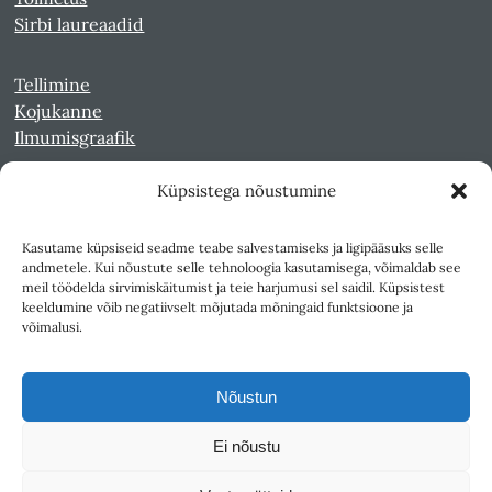
Sirbi laureaadid
Tellimine
Kojukanne
Ilmumisgraafik
Küpsistega nõustumine
Veebiarhiiv
Sirp pdf-failidena Digaris
Kasutame küpsiseid seadme teabe salvestamiseks ja ligipääsuks selle
Kultuurileht 1994-1997
andmetele. Kui nõustute selle tehnoloogia kasutamisega, võimaldab see
Reede 1989-1990
meil töödelda sirvimiskäitumist ja teie harjumusi sel saidil. Küpsistest
Sirp ja Vasar 1940-1989
keeldumine võib negatiivselt mõjutada mõningaid funktsioone ja
võimalusi.
Ligipääsetavus
Kasutustingimused
Nõustun
Teksti- ja andmekaeve
Ei nõustu