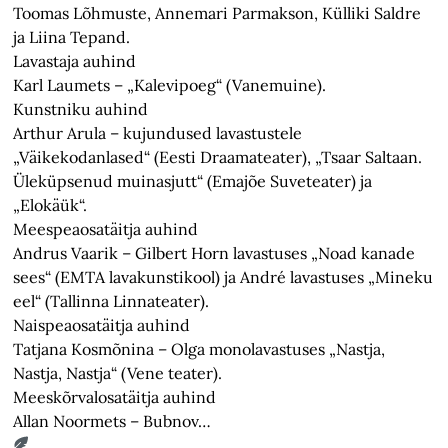
Toomas Lõhmuste, Annemari Parmakson, Külliki Saldre
ja Liina Tepand.
Lavastaja auhind
Karl Laumets – „Kalevipoeg“ (Vanemuine).
Kunstniku auhind
Arthur Arula – kujundused lavastustele
„Väikekodanlased“ (Eesti Draamateater), „Tsaar Saltaan.
Üleküpsenud muinasjutt“ (Emajõe Suveteater) ja
„Elokäük“.
Meespeaosatäitja auhind
Andrus Vaarik – Gilbert Horn lavastuses „Noad kanade
sees“ (EMTA lavakunstikool) ja André lavastuses „Mineku
eel“ (Tallinna Linnateater).
Naispeaosatäitja auhind
Tatjana Kosmõnina – Olga monolavastuses „Nastja,
Nastja, Nastja“ (Vene teater).
Meeskõrvalosatäitja auhind
Allan Noormets – Bubnov…