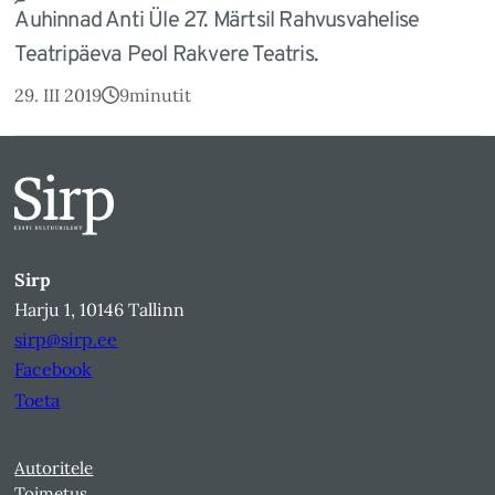
Auhinnad Anti Üle 27. Märtsil Rahvusvahelise
Teatripäeva Peol Rakvere Teatris.
29. III 2019
9
minutit
Sirp
Harju 1, 10146 Tallinn
sirp@sirp.ee
Facebook
Toeta
Autoritele
Toimetus