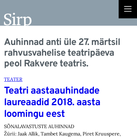
Auhinnad anti üle 27. märtsil
rahvusvahelise teatripäeva
peol Rakvere teatris.
TEATER
Teatri aastaauhindade
laureaadid 2018. aasta
loomingu eest
SÕNALAVASTUSTE AUHINNAD
Žürii: Jaak Allik, Tambet Kaugema, Piret Kruuspere,