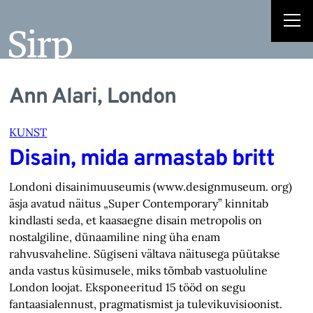
Ann Alari, London
KUNST
Disain, mida armastab britt
Londoni disainimuuseumis (www.designmuseum. org)
äsja avatud näitus „Super Contemporary” kinnitab
kindlasti seda, et kaasaegne disain metropolis on
nostalgiline, dünaamiline ning üha enam
rahvusvaheline. Sügiseni vältava näitusega püütakse
anda vastus küsimusele, miks tõmbab vastuoluline
London loojat. Eksponeeritud 15 tööd on segu
fantaasialennust, pragmatismist ja tulevikuvisioonist.