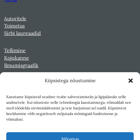
Autoritele
Toimetus
Sirbi laureaadid
Tellimine
Kojukanne
Ilmumisgraafik
Küpsistega nõustumine
Veebiarhiiv
Sirp pdf-failidena Digaris
Kasutame küpsiseid seadme teabe salvestamiseks ja ligipääsuks selle
Kultuurileht 1994-1997
andmetele. Kui nõustute selle tehnoloogia kasutamisega, võimaldab see
Reede 1989-1990
meil töödelda sirvimiskäitumist ja teie harjumusi sel saidil. Küpsistest
Sirp ja Vasar 1940-1989
keeldumine võib negatiivselt mõjutada mõningaid funktsioone ja
võimalusi.
Ligipääsetavus
Kasutustingimused
Nõustun