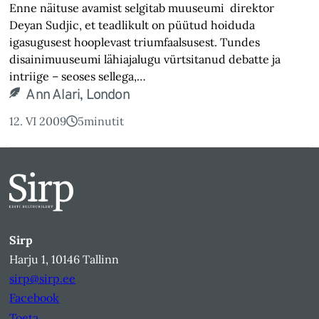
Enne näituse avamist selgitab muuseumi direktor
Deyan Sudjic, et teadlikult on püütud hoiduda
igasugusest hooplevast triumfaalsusest. Tundes
disainimuuseumi lähiajalugu vürtsitanud debatte ja
intriige – seoses sellega,…
Ann Alari, London
12. VI 2009
5
minutit
Sirp
Harju 1, 10146 Tallinn
sirp@sirp.ee
Facebook
Toeta