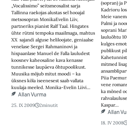
(sopran) ja
„Vocalissimo” seitsmeosalist sarja
Kadrioru loss
Tallinna raekojas alustas sel hooajal
Meie vanema
metsosopran MonikaEvelin Liiv,
Palmi ja noo
partneriks pianist Ralf Taal. Hingates
soprani Mar
ühte rütmi tempoka maailmaga, mahtus
lauluõhtu 10
XX sajandi alguse heliloojate, geniaalse
kulges emots
venelase Sergei Rahmaninovi ja
publikust pi
hispaanlase Manuel de Falla lauludest
Kahetunnist
koosnev kaheosaline kava kenasse
mitmed lisap
tunnikesse laupäeva õhtupoolikust.
ansamblipart
Muusika mõjub mitut moodi – ka
Piia Paemurr
üksnes kõla iseenesest saab vallata
vene romanss
kuulaja meeled. Monika-Evelin Liivi…
ka mõned oo
Allan Vurma
rahvalaulus
Kaspar…
25. IX 2009
2
minutit
Allan V
18. IV 2008