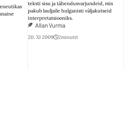
teksti sisu ja tähendusvarjundeid, mis
meneutikas
pakub lauljaile hulganisti väljakutseid
snaine
interpretatsiooniks.
Allan Vurma
20. XI 2009
2
minutit