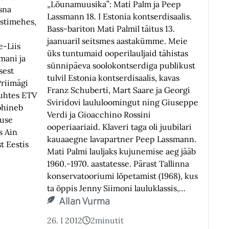
„Lõunamuusika”: Mati Palm ja Peep
sna
Lassmann 18. I Estonia kontserdisaalis.
stimehes,
Bass-bariton Mati Palmil täitus 13.
jaanuaril seitsmes aastakümme. Meie
e-Liis
üks tuntumaid ooperilauljaid tähistas
mani ja
sünnipäeva soolokontserdiga publikust
sest
tulvil Estonia kontserdisaalis, kavas
riimägi
Franz Schuberti, Mart Saare ja Georgi
suhtes ETV
Sviridovi laululoomingut ning Giuseppe
põhineb
Verdi ja Gioacchino Rossini
duse
ooperiaariaid. Klaveri taga oli juubilari
is Ain
kauaaegne lavapartner Peep Lassmann.
 Eestis
Mati Palmi lauljaks kujunemise aeg jääb
1960.-1970. aastatesse. Pärast Tallinna
konservatooriumi lõpetamist (1968), kus
ta õppis Jenny Siimoni lauluklassis,…
Allan Vurma
26. I 2012
2
minutit