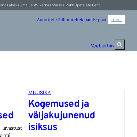
Kino
Täheke
Uma Leht
Vikerkaar
Värske Rõhk
Õpetajate Leht
Autoritele
Tellimine
Reklaam
E-pood
Toeta
Veebiarhiiv
MUUSIKA
Kogemused ja
sed
väljakujunenud
isiksus
 lavastust
orral