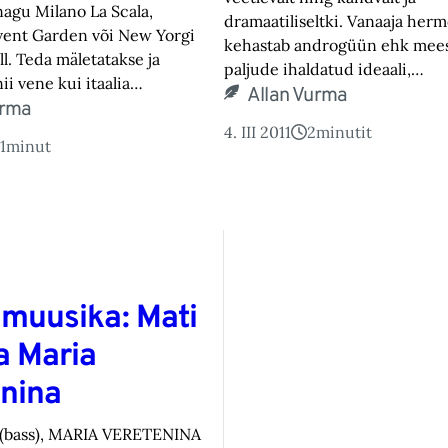
nagu Milano La Scala,
dramaatiliseltki. Vanaaja her
ent Garden või New Yorgi
kehastab androgüün ehk mee
l. Teda mäletatakse ja
paljude ihaldatud ideaali,…
ii vene kui itaalia…
Allan Vurma
urma
4. III 2011
2
minutit
1
minut
muusika: Mati
a Maria
nina
(bass), MARIA VERETENINA