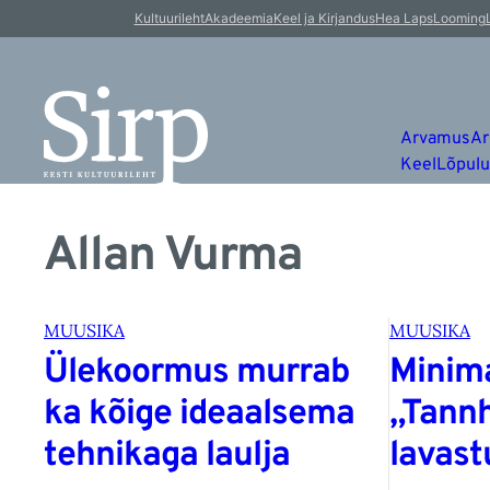
Kultuurileht
Akadeemia
Keel ja Kirjandus
Hea Laps
Looming
Arvamus
Ar
Keel
Lõpul
Allan Vurma
MUUSIKA
MUUSIKA
Ülekoormus murrab
Minima
ka kõige ideaalsema
„Tannh
tehnikaga laulja
lavast