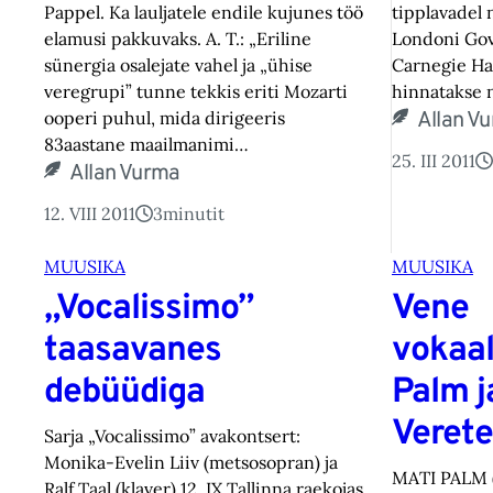
Pappel. Ka lauljatele endile kujunes töö
tipplavadel 
elamusi pakkuvaks. A. T.: „Eriline
Londoni Gov
sünergia osalejate vahel ja „ühise
Carnegie Hal
veregrupi” tunne tekkis eriti Mozarti
hinnatakse n
ooperi puhul, mida dirigeeris
Allan V
83aastane maailmanimi…
25. III 2011
Allan Vurma
12. VIII 2011
3
minutit
MUUSIKA
MUUSIKA
„Vocalissimo”
Vene
taasavanes
vokaal
debüüdiga
Palm j
Verete
Sarja „Vocalissimo” avakontsert:
Monika-Evelin Liiv (metsosopran) ja
MATI PALM 
Ralf Taal (klaver) 12. IX Tallinna raekojas.