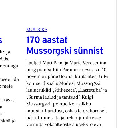
MUUSIKA
s
170 aastat
Mussorgski sünnist
rv ja
O99s.
Lauljad Mati Palm ja Maria Veretenina
iseendaga
ning pianist Piia Paemurru esitasid 10.
novembri pärastlõunal kuulajatest tulvil
raseerida
kontserdisaalis Modest Mussorgski
ub meie
laulutsüklid „Päikeseta”, „Lastetuba” ja
„Surma laulud ja tantsud”. Kuigi
vitavat
Mussorgskil polnud korralikku
ja
muusikuharidust, oskas ta erakordselt
st
hästi tunnetada ja helikujunditesse
skelt ja
vormida vokaalteoste aluseks oleva