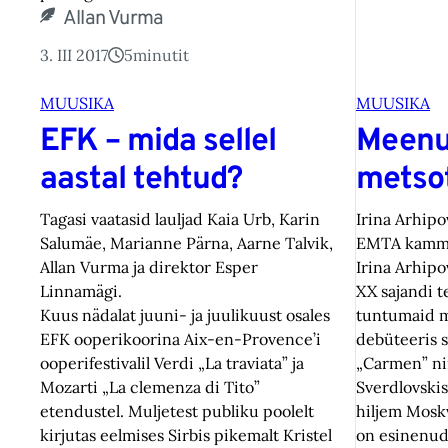
Allan Vurma
3. III 2017
5
minutit
MUUSIKA
MUUSIKA
EFK – mida sellel
Meenut
aastal tehtud?
metso
Tagasi vaatasid lauljad Kaia Urb, Karin
Irina Arhipo
Salumäe, Marianne Pärna, Aarne Talvik,
EMTA kamme
Allan Vurma ja direktor Esper
Irina Arhipova
Linnamägi.
XX sajandi t
Kuus nädalat juuni- ja juulikuust osales
tuntumaid m
EFK ooperikoorina Aix-en-Provence’i
debüteeris s
ooperifestivalil Verdi „La traviata” ja
„Carmen” nim
Mozarti „La clemenza di Tito”
Sverdlovskis
etendustel. Muljetest publiku poolelt
hiljem Moskv
kirjutas eelmises Sirbis pikemalt Kristel
on esinenud