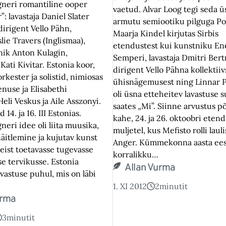
neri romantiline ooper
vaetud. Alvar Loog tegi seda ü
: lavastaja Daniel Slater
armutu semiootiku pilguga Po
 dirigent Vello Pähn,
Maarja Kindel kirjutas Sirbis
lie Travers (Inglismaa),
etendustest kui kunstniku En
nik Anton Kulagin,
Semperi, lavastaja Dmitri Bert
Kati Kivitar. Estonia koor,
dirigent Vello Pähna kollektiiv
rkester ja solistid, nimiosas
ühisnägemusest ning Linnar P
enuse ja Elisabethi
oli üsna etteheitev lavastuse 
Heli Veskus ja Aile Asszonyi.
saates „Mi”. Siinne arvustus 
14. ja 16. III Estonias.
kahe, 24. ja 26. oktoobri eten
eri idee oli liita muusika,
muljetel, kus Mefisto rolli laul
äitlemine ja kujutav kunst
Anger. Kümmekonna aasta eest
eist toetavasse tugevasse
korralikku…
e tervikusse. Estonia
Allan Vurma
vastuse puhul, mis on läbi
1. XI 2012
2
minutit
urma
3
minutit