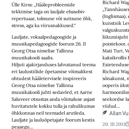
Richard Wag
Ülle Kirss: „Hääleprobleemide
„Tannhäuser”
tekkimise taga on lauljale ebasobiv
(Inglismaa),
repertuaar, tolmune või suitsune õhk,
kunstnik Les
stress, aga ka viirusnakkused.“
valguskunst
Lauljate, vokaalpedagoogide ja
liikumisjuht 
muusikapedagoogide foorum 26. II
poistekoor, o
Georg Otsa nimelise Tallinna
Mati Turi, V
muusikakooli saalis.
kaksikrollis 
Hiljuti ajakirjanduses lahvatanud teema
Esietendused 
eri laulustiilide õpetamise võimalikest
Richard Wagn
ohtudest hääletervisele inspireeris
sõnakunst, n
Georg Otsa nimelise Tallinna
ooperis ükst
muusikakooli juhti sedavõrd, et Aarne
harmooniliss
Saluveer otsustas anda võimaluse asjast
seekordse la
huvitatutele kokku tulla ja rahulikumas
viidud…
õhkkonnas neil teemadel arutleda.
Allan V
Lauljate ja lauluõpetajate foorum kestis
20. III 2013
peaaegu…