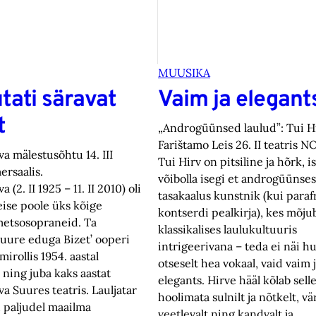
MUUSIKA
ati säravat
Vaim ja elegant
t
„Androgüünsed laulud”: Tui Hi
Farištamo Leis 26. II teatris N
va mälestusõhtu 14. III
Tui Hirv on pitsiline ja hõrk, 
rsaalis.
võibolla isegi et androgüünses
 (2. II 1925 – 11. II 2010) oli
tasakaalus kunstnik (kui paraf
eise poole üks kõige
kontserdi pealkirja), kes mõj
etsosopraneid. Ta
klassikalises laulukultuuris
uure eduga Bizet’ ooperi
intrigeerivana – teda ei näi hu
irollis 1954. aastal
otseselt hea vokaal, vaid vaim 
 ning juba kaks aastat
elegants. Hirve hääl kõlab selle
a Suures teatris. Lauljatar
hoolimata sulnilt ja nõtkelt, vär
 paljudel maailma
veetlevalt ning kandvalt ja