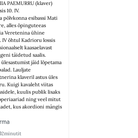
 PIIA PAEMURRU (klaver)
is 10. IV.
 põlvkonna esibassi Mati
re, alles õpinguteeas
ia Veretenina ühine
. IV õhtul Kadrioru lossis
ionaalselt kaasaelavast
lgeni täidetud saalis.
 ülesastumist jäid lõpetama
alad. Lauljate
nerina klaveril astus üles
u. Kuigi kavaleht viitas
idele, kuulis publik lisaks
periaariad ning veel mitut
eadet, kus akordioni mängis
urma
2
minutit