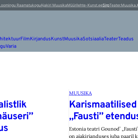
Loomingu Raamatukogu
Ajakiri Muusika
Müürileht
e-Kunst.ee
Sirp
Teater.Muusika.
hitektuur
Film
Kirjandus
Kunst
Muusika
Sotsiaalia
Teater
Teadus
ugu
Varia
MUUSIKA
listlik
Karismaatilised
äuseri”
„Fausti” etendu
us
Estonia teatri Gounod’ „Fausti”
on ajakirjanduses juba paaril k