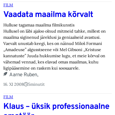
FILM
Vaadata maailma kõrvalt
Hulluse tagamaa maailma filmikunstis
Hullusel on läbi ajaloo olnud mitmeid tahke, millest on
maailma siginenud järeldusi ja geniaalseid avastusi.
Vaevalt unustab keegi, kes on näinud Miloš Formani
„Amadeuse” algusstseene või Mel Gibsoni „Kristuse
kannatuste” Juuda hukkumise lugu, et meie kõrval on
vähemad vennad, kes elavad omas maailmas, kuhu
ligipääsemine on raskem kui soosaarele.
Aarne Ruben,
16. XI 2008
5
minutit
FILM
Klaus – üksik professionaalne