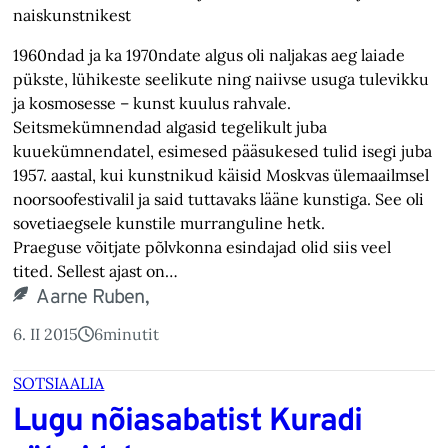
naiskunstnikest
1960ndad ja ka 1970ndate algus oli naljakas aeg laiade
pükste, lühikeste seelikute ning naiivse usuga tulevikku
ja kosmosesse – kunst kuulus rahvale.
Seitsmekümnendad algasid tegelikult juba
kuuekümnendatel, esimesed pääsukesed tulid isegi juba
1957. aastal, kui kunstnikud käisid Moskvas ülemaailmsel
noorsoofestivalil ja said tuttavaks lääne kunstiga. See oli
sovetiaegsele kunstile murranguline hetk.
Praeguse võitjate põlvkonna esindajad olid siis veel
tited. Sellest ajast on…
Aarne Ruben,
6. II 2015
6
minutit
SOTSIAALIA
Lugu nõiasabatist Kuradi