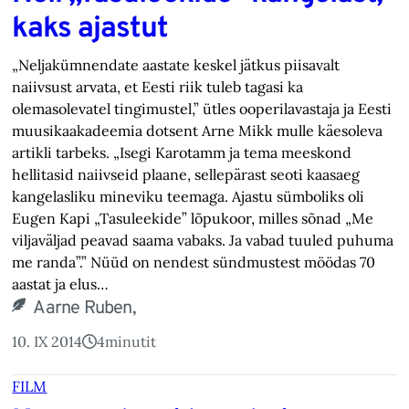
kaks ajastut
„Neljakümnendate aastate keskel jätkus piisavalt
naiivsust arvata, et Eesti riik tuleb tagasi ka
olemasolevatel tingimustel,” ütles ooperilavastaja ja Eesti
muusikaakadeemia dotsent Arne Mikk mulle käesoleva
artikli tarbeks. „Isegi Karotamm ja tema meeskond
hellitasid naiivseid plaane, sellepärast seoti kaasaeg
kangelasliku mineviku teemaga. Ajastu sümboliks oli
Eugen Kapi „Tasuleekide” lõpukoor, milles sõnad „Me
viljaväljad peavad saama vabaks. Ja vabad tuuled puhuma
me randa”.” Nüüd on nendest sündmustest möödas 70
aastat ja elus…
Aarne Ruben,
10. IX 2014
4
minutit
FILM