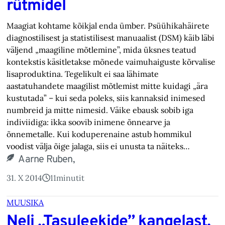
rütmidel
Maagiat kohtame kõikjal enda ümber. Psüühikahäirete
diagnostilisest ja statistilisest manuaalist (DSM) käib läbi
väljend „maagiline mõtlemine”, mida üksnes teatud
kontekstis käsitletakse mõnede vaimuhaiguste kõrvalise
lisaproduktina. Tegelikult ei saa lähimate
aastatuhandete maagilist mõtlemist mitte kuidagi „ära
kustutada” – kui seda poleks, siis kannaksid inimesed
numbreid ja mitte nimesid. Väike ebausk sobib iga
indiviidiga: ikka soovib inimene õnnearve ja
õnnemetalle. Kui koduperenaine astub hommikul
voodist välja õige jalaga, siis ei unusta ta näiteks…
Aarne Ruben,
31. X 2014
11
minutit
MUUSIKA
Neli „Tasuleekide” kangelast,