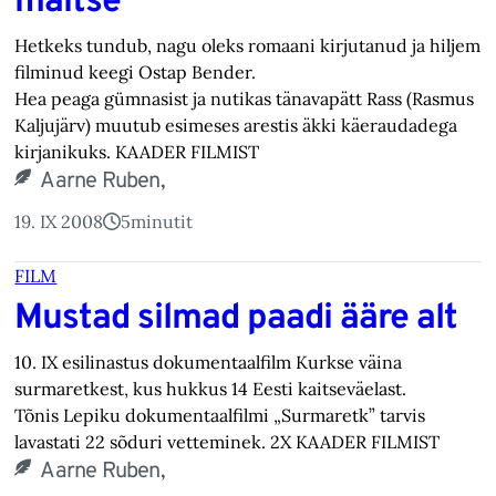
maitse
Hetkeks tundub, nagu oleks romaani kirjutanud ja hiljem
filminud keegi Ostap Bender.
Hea peaga gümnasist ja nutikas tänavapätt Rass (Rasmus
Kaljujärv) muutub esimeses arestis äkki käeraudadega
kirjanikuks. KAADER FILMIST
Aarne Ruben,
19. IX 2008
5
minutit
FILM
Mustad silmad paadi ääre alt
10. IX esilinastus dokumentaalfilm Kurkse väina
surmaretkest, kus hukkus 14 Eesti kaitseväelast.
Tõnis Lepiku dokumentaalfilmi „Surmaretk” tarvis
lavastati 22 sõduri vetteminek. 2X KAADER FILMIST
Aarne Ruben,