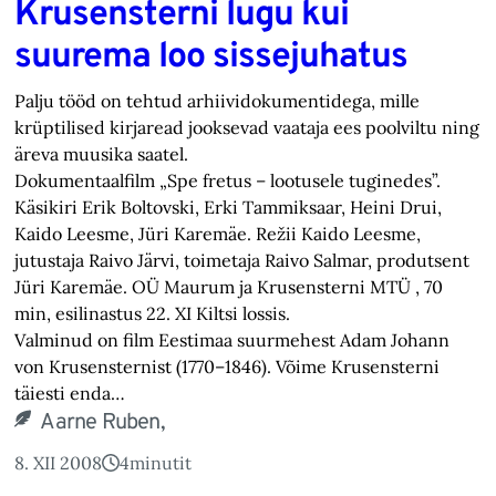
Krusensterni lugu kui
suurema loo sissejuhatus
Palju tööd on tehtud arhiividokumentidega, mille
krüptilised kirjaread jooksevad vaataja ees poolviltu ning
äreva muusika saatel.
Dokumentaalfilm „Spe fretus – lootusele tuginedes”.
Käsikiri Erik Boltovski, Erki Tammiksaar, Heini Drui,
Kaido Leesme, Jüri Karemäe. Režii Kaido Leesme,
jutustaja Raivo Järvi, toimetaja Raivo Salmar, produtsent
Jüri Karemäe. OÜ Maurum ja Krusensterni MTÜ , 70
min, esilinastus 22. XI Kiltsi lossis.
Valminud on film Eestimaa suurmehest Adam Johann
von Krusensternist (1770–1846). Võime Krusensterni
täiesti enda…
Aarne Ruben,
8. XII 2008
4
minutit