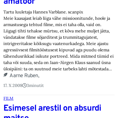
amatöör
Tartu luuletaja Hannes Varblane. scanpix
Meie kaasajast leiab liiga vähe missioonitunde, hoole ja
armastusega tehtud filme, mis ei taha olla, vaid on.
Liigagi tihti tehakse mürtsu, et kõva mehe muljet jätta,
vändatakse filme sõjarditest ja trummitagujatest,
intrigeeritakse kõiksugu vaatenurkadega. Meie ajastu
agressiivsest filmitööstusest kipuvad aga puudu olema
tähendusrikkad isikute portreed. Mida mitmed tiimid ei
taha või suuda, seda on Jaan-Jürgen Klaus saanud üsna
üksipäini: ta on suutnud meie tarbeks lahti mõtestada…
Aarne Ruben,
17. X 2008
3
minutit
FILM
Esimesel arestil on absurdi