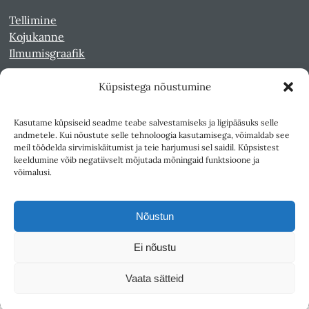
Tellimine
Kojukanne
Ilmumisgraafik
Küpsistega nõustumine
Veebiarhiiv
Sirp pdf-failidena Digaris
Kasutame küpsiseid seadme teabe salvestamiseks ja ligipääsuks selle
Kultuurileht 1994-1997
andmetele. Kui nõustute selle tehnoloogia kasutamisega, võimaldab see
Reede 1989-1990
meil töödelda sirvimiskäitumist ja teie harjumusi sel saidil. Küpsistest
Sirp ja Vasar 1940-1989
keeldumine võib negatiivselt mõjutada mõningaid funktsioone ja
võimalusi.
Ligipääsetavus
Kasutustingimused
Nõustun
Teksti- ja andmekaeve
Ei nõustu
Väljaandja SA Kultuurileht
Vaata sätteid
1K
DIGITAL