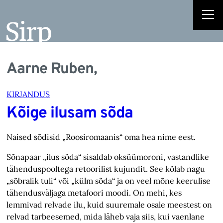
Aarne Ruben,
KIRJANDUS
Kõige ilusam sõda
Naised sõdisid „Roosiromaanis“ oma hea nime eest.
Sõnapaar „ilus sõda“ sisaldab oksüümoroni, vastandlike
tähenduspooltega retoorilist kujundit. See kõlab nagu
„sõbralik tuli“ või „külm sõda“ ja on veel mõne keerulise
tähendusväljaga metafoori moodi. On mehi, kes
lemmivad relvade ilu, kuid suuremale osale meestest on
relvad tarbeesemed, mida läheb vaja siis, kui vaenlane