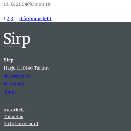
12. IX 2008
3
minutit
1
2
3
…
6
Järgmine leht
Sirp
Harju 1, 10146 Tallinn
sirp@sirp.ee
Facebook
Toeta
Autoritele
Toimetus
Sirbi laureaadid