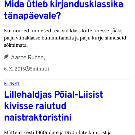
Mida ütleb kirjandusklassika
tänapäevale?
Kui noored inimesed teaksid klassikute finesse, jääks
palju viinaklaase kummutamata ja palju kurje silmuseid
sõlmimata.
Aarne Ruben,
6. XI 2015
5
minutit
KUNST
Lillehaldjas Pöial-Liisist
kivisse raiutud
naistraktoristini
Mõtteid Eesti 1960ndate ja 1970ndate kunstist ja