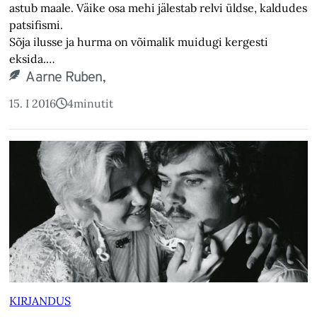
astub maale. Väike osa mehi jälestab relvi üldse, kaldudes
patsifismi.
Sõja ilusse ja hurma on võimalik muidugi kergesti
eksida.…
Aarne Ruben,
15. I 2016
4
minutit
KIRJANDUS