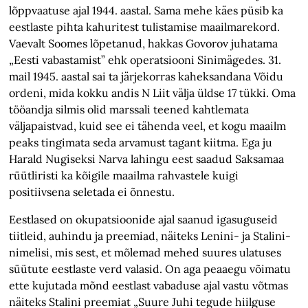
lõppvaatuse ajal 1944. aastal. Sama mehe käes püsib ka
eestlaste pihta kahuritest tulistamise maailmarekord.
Vaevalt Soomes lõpetanud, hakkas Govorov juhatama
„Eesti vabastamist” ehk operatsiooni Sinimägedes. 31.
mail 1945. aastal sai ta järjekorras kaheksandana Võidu
ordeni, mida kokku andis N Liit välja üldse 17 tükki. Oma
tööandja silmis olid marssali teened kahtlemata
väljapaistvad, kuid see ei tähenda veel, et kogu maailm
peaks tingimata seda arvamust tagant kiitma. Ega ju
Harald Nugiseksi Narva lahingu eest saadud Saksamaa
rüütliristi ka kõigile maailma rahvastele kuigi
positiivsena seletada ei õnnestu.
Eestlased on okupatsioonide ajal saanud igasuguseid
tiitleid, auhindu ja preemiad, näiteks Lenini- ja Stalini-
nimelisi, mis sest, et mõlemad mehed suures ulatuses
süütute eestlaste verd valasid. On aga peaaegu võimatu
ette kujutada mõnd eestlast vabaduse ajal vastu võtmas
näiteks Stalini preemiat „Suure Juhi tegude hiilguse