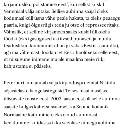
kirjandusliku põlistamise eest”, kui sellist kuskil
Venemaal välja antaks. Sellise auhinna saajal oleks
kodumaal küll üsna vähe peale hakata, ta oleks peaaegu
paaria, kuigi õigusriigis teda ju otse ei represseeritaks.
Võimalik, et selline kirjamees saaks kuskil ülikoolis
töödki (eks igasugused aktiivsed punased ja muidu
teaduslikud kommunistid on ju vabas Eestis saanudki),
aga ma vähemasti loodan, et Eesti hoolitseks selle eest,
et niisugune inimene mujale maailma meie riiki
kahjustama ei pääseks.
Peterburi linn annab välja kirjanduspreemiat N Liidu
sõjaväelaste kangelastegusid Teises maailmasõjas
ülistavate teoste eest. 2003. aasta eest oli selle auhinna
saajate hulgas kahetsusväärselt ka Soome kodanik.
Normaalne käitumine oleks olnud auhinnast
keeldumine, kuidas sa ikka vaenlase nimega auhinna