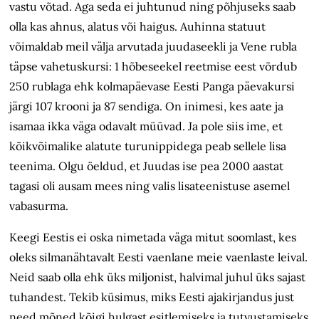
vastu võtad. Aga seda ei juhtunud ning põhjuseks saab
olla kas ahnus, alatus või haigus. Auhinna statuut
võimaldab meil välja arvutada juudaseekli ja Vene rubla
täpse vahetuskursi: 1 hõbeseekel reetmise eest võrdub
250 rublaga ehk kolmapäevase Eesti Panga päevakursi
järgi 107 krooni ja 87 sendiga. On inimesi, kes aate ja
isamaa ikka väga odavalt müüvad. Ja pole siis ime, et
kõikvõimalike alatute turunippidega peab sellele lisa
teenima. Olgu öeldud, et Juudas ise pea 2000 aastat
tagasi oli ausam mees ning valis lisateenistuse asemel
vabasurma.
Keegi Eestis ei oska nimetada väga mitut soomlast, kes
oleks silmanähtavalt Eesti vaenlane meie vaenlaste leival.
Neid saab olla ehk üks miljonist, halvimal juhul üks sajast
tuhandest. Tekib küsimus, miks Eesti ajakirjandus just
need mõned kõigi hulgast esitlemiseks ja tutvustamiseks