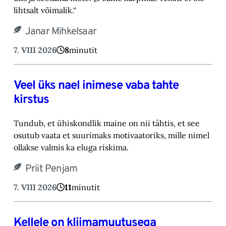
lihtsalt võimalik.“‎
Janar Mihkelsaar
7. VIII 2026
8
minutit
Veel üks nael inimese vaba tahte
kirstus
Tundub, et ühiskondlik maine on nii tähtis, et see
osutub vaata et suurimaks motivaatoriks, ‎mille nimel
ollakse valmis ka eluga riskima.‎
Priit Penjam
7. VIII 2026
11
minutit
Kellele on kliimamuutusega