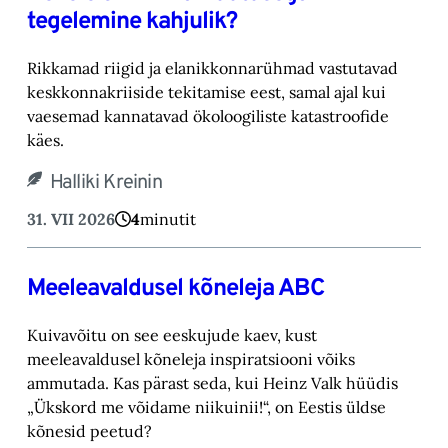
tegelemine kahjulik?
Rikkamad riigid ja elanikkonnarühmad vastutavad
keskkonnakriiside tekitamise eest, samal ajal kui
vaesemad kannatavad ökoloogiliste katastroofide
käes.
Halliki Kreinin
31. VII 2026
4
minutit
Meeleavaldusel kõneleja ABC
Kuivavõitu on see eeskujude kaev, kust
meeleavaldusel kõneleja inspiratsiooni võiks
ammutada. Kas pärast seda, kui Heinz Valk hüüdis
„Ükskord me võidame niikuinii!“, on Eestis üldse
kõnesid peetud?