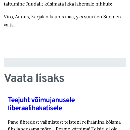
täitumine Juudailt küsimata ikka lähemale nihkub:
Viro, Aunus, Karjalan kaunis maa, yks suuri on Suomen
valta.
Vaata lisaks
Teejuht võimujanusele
liberaalihakatisele
Pane ühtedest valimistest teisteni refräänina kõlama
üks ja seesama mõte: „Peame kärpima! ‎Teisiti ei ole