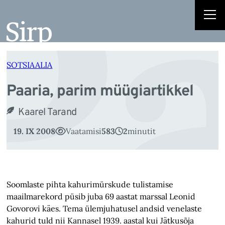
Pa
Liigu
sisu
juurde
SOTSIAALIA
Paaria, parim müügiartikkel
Kaarel Tarand
19. IX 2008
Vaatamisi
583
2
minutit
Soomlaste pihta kahurimürskude tulista­mise
maailmarekord püsib juba 69 aastat marssal Leonid
Govorovi käes. Tema ülemjuhatusel andsid venelaste
kahurid tuld nii Kannasel 1939. aastal kui Jätkusõja