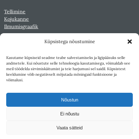
Tellimine
Kojukanne
Ilmumisgraafik
Küpsistega nõustumine
Veebiarhiiv
Sirp pdf-failidena Digaris
Kasutame küpsiseid seadme teabe salvestamiseks ja ligipääsuks selle
Kultuurileht 1994-1997
andmetele. Kui nõustute selle tehnoloogia kasutamisega, võimaldab see
Reede 1989-1990
meil töödelda sirvimiskäitumist ja teie harjumusi sel saidil. Küpsistest
Sirp ja Vasar 1940-1989
keeldumine võib negatiivselt mõjutada mõningaid funktsioone ja
võimalusi.
Ligipääsetavus
Kasutustingimused
Nõustun
Teksti- ja andmekaeve
Ei nõustu
Väljaandja SA Kultuurileht
Vaata sätteid
1K
DIGITAL