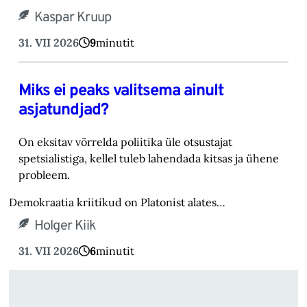
Kaspar Kruup
31. VII 2026
9
minutit
Miks ei peaks valitsema ainult
asjatundjad?
On eksitav võrrelda poliitika üle otsustajat
spetsialistiga, kellel tuleb lahendada kitsas ja ühene
probleem.
Demokraatia kriitikud on Platonist alates…
Holger Kiik
31. VII 2026
6
minutit