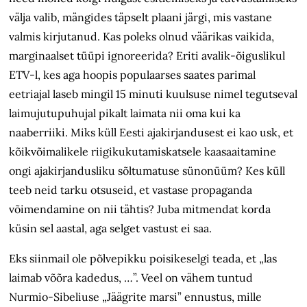
välja valib, mängides täpselt plaani järgi, mis vastane
valmis kirjutanud. Kas poleks olnud väärikas vaikida,
marginaalset tüüpi ignoreerida? Eriti avalik-õiguslikul
ETV-l, kes aga hoopis populaarses saates parimal
eetriajal laseb mingil 15 minuti kuulsuse nimel tegutseval
laimujutupuhujal pikalt laimata nii oma kui ka
naaberriiki. Miks küll Eesti ajakirjandusest ei kao usk, et
kõikvõimalikele riigikukutamiskatsele kaasaaitamine
ongi ajakirjandusliku sõltumatuse sünonüüm? Kes küll
teeb neid tarku otsuseid, et vastase propaganda
võimendamine on nii tähtis? Juba mitmendat korda
küsin sel aastal, aga selget vastust ei saa.
Eks siinmail ole põlvepikku poisikeselgi teada, et „las
laimab võõra kadedus, …”. Veel on vähem tuntud
Nurmio-Sibeliuse „Jäägrite marsi” ennustus, mille