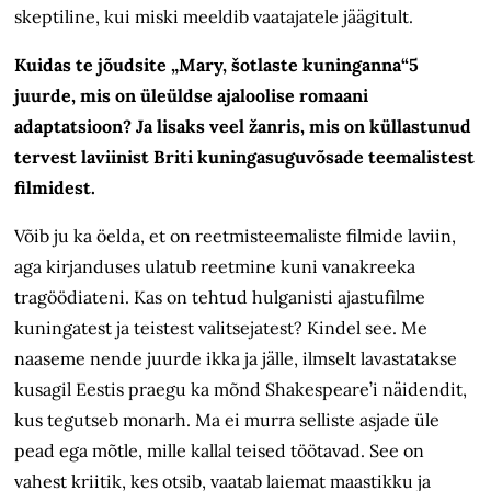
skeptiline, kui miski meeldib vaatajatele jäägitult.
Kuidas te jõudsite „Mary, šotlaste kuninganna“5
juurde, mis on üleüldse ajaloolise romaani
adaptatsioon? Ja lisaks veel žanris, mis on küllastunud
tervest laviinist Briti kuningasuguvõsade teemalistest
filmidest.
Võib ju ka öelda, et on reetmisteemaliste filmide laviin,
aga kirjanduses ulatub reetmine kuni vanakreeka
tragöödiateni. Kas on tehtud hulganisti ajastufilme
kuningatest ja teistest valitsejatest? Kindel see. Me
naaseme nende juurde ikka ja jälle, ilmselt lavastatakse
kusagil Eestis praegu ka mõnd Shakespeare’i näidendit,
kus tegutseb monarh. Ma ei murra selliste asjade üle
pead ega mõtle, mille kallal teised töötavad. See on
vahest kriitik, kes otsib, vaatab laiemat maastikku ja