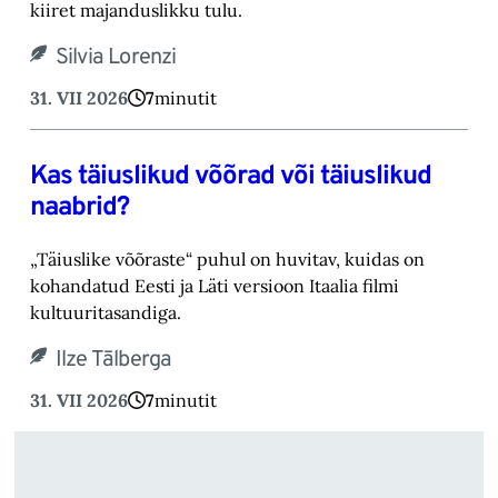
kiiret majanduslikku tulu.
Silvia Lorenzi
31. VII 2026
7
minutit
Kas täiuslikud võõrad või täiuslikud
naabrid?
„Täiuslike võõraste“ puhul on huvitav, kuidas on
kohandatud Eesti ja Läti versioon Itaalia filmi
kultuuritasandiga.
Ilze Tālberga
31. VII 2026
7
minutit