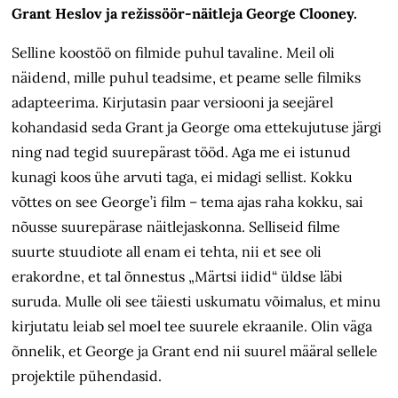
Grant Heslov ja režissöör-näitleja George Clooney.
Selline koostöö on filmide puhul tavaline. Meil oli
näidend, mille puhul teadsime, et peame selle filmiks
adapteerima. Kirjutasin paar versiooni ja seejärel
kohandasid seda Grant ja George oma ettekujutuse järgi
ning nad tegid suurepärast tööd. Aga me ei istunud
kunagi koos ühe arvuti taga, ei midagi sellist. Kokku
võttes on see George’i film – tema ajas raha kokku, sai
nõusse suurepärase näitlejaskonna. Selliseid filme
suurte stuudiote all enam ei tehta, nii et see oli
erakordne, et tal õnnestus „Märtsi iidid“ üldse läbi
suruda. Mulle oli see täiesti uskumatu võimalus, et minu
kirjutatu leiab sel moel tee suurele ekraanile. Olin väga
õnnelik, et George ja Grant end nii suurel määral sellele
projektile pühendasid.