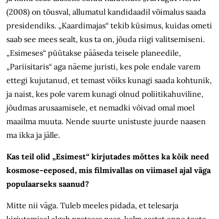
(2008) on tõusval, allumatul kandidaadil võimalus saada
presidendiks. „Kaardimajas“ tekib küsimus, kuidas ometi
saab see mees sealt, kus ta on, jõuda riigi valitsemiseni.
„Esimeses“ püütakse pääseda teisele planeedile,
„Pariisitaris“ aga näeme juristi, kes pole endale varem
ettegi kujutanud, et temast võiks kunagi saada kohtunik,
ja naist, kes pole varem kunagi olnud poliitikahuviline,
jõudmas arusaamisele, et nemadki võivad omal moel
maailma muuta. Nende suurte unistuste juurde naasen
ma ikka ja jälle.
Kas teil olid „Esimest“ kirjutades mõttes ka kõik need
kosmose-eeposed, mis filmivallas on viimasel ajal väga
populaarseks saanud?
Mitte nii väga. Tuleb meeles pidada, et telesarja