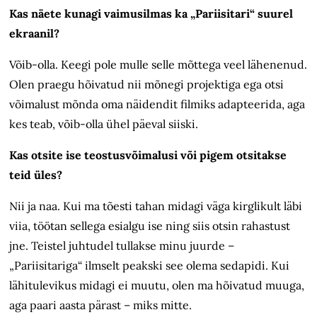
Kas näete kunagi vaimusilmas ka „Pariisitari“ suurel
ekraanil?
Võib-olla. Keegi pole mulle selle mõttega veel lähenenud.
Olen praegu hõivatud nii mõnegi projektiga ega otsi
võimalust mõnda oma näidendit filmiks adapteerida, aga
kes teab, võib-olla ühel päeval siiski.
Kas otsite ise teostusvõimalusi või pigem otsitakse
teid üles?
Nii ja naa. Kui ma tõesti tahan midagi väga kirglikult läbi
viia, töötan sellega esialgu ise ning siis otsin rahastust
jne. Teistel juhtudel tullakse minu juurde –
„Pariisitariga“ ilmselt peakski see olema sedapidi. Kui
lähitulevikus midagi ei muutu, olen ma hõivatud muuga,
aga paari aasta pärast – miks mitte.