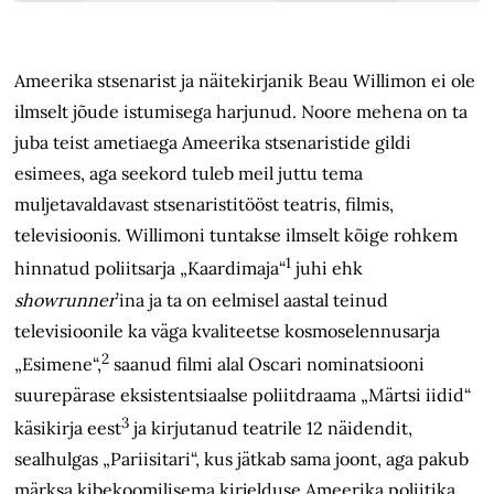
Ameerika stsenarist ja näitekirjanik Beau Willimon ei ole
ilmselt jõude istumisega harjunud. Noore mehena on ta
juba teist ametiaega Ameerika stsenaristide gildi
esimees, aga seekord tuleb meil juttu tema
muljetavaldavast stsenaristitööst teatris, filmis,
televisioonis. Willimoni tuntakse ilmselt kõige rohkem
1
hinnatud poliitsarja „Kaardimaja“
juhi ehk
showrunner
’ina ja ta on eelmisel aastal teinud
televisioonile ka väga kvaliteetse kosmoselennusarja
2
„Esimene“,
saanud filmi alal Oscari nominatsiooni
suurepärase eksistentsiaalse poliitdraama „Märtsi iidid“
3
käsikirja eest
ja kirjutanud teatrile 12 näidendit,
sealhulgas „Pariisitari“, kus jätkab sama joont, aga pakub
märksa kibekoomilisema kirjelduse Ameerika poliitika