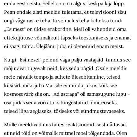
enda eest seista. Sellel on oma algus, keskpaik ja lõpp.
Pean endale alati meelde tuletama, et televisiooni sisu
ongi väga raske teha. Ja võimalus teha kaheksa tundi
„Esimest“ on üldse erakordne. Meil oli vahendeid oma
ettekujutuse võimalikult täpseks teostamiseks ja enamat
ei saagi tahta. Ülejäänu juba ei olenenud enam meist.
Kuigi „Esimesel“ polnud väga palju vaatajaid, tundus see
mõjutavat tugevalt neid, kes seda nägid. Osale meeldis
meie rahulik tempo ja suhete ülesehitamine, teised
küsisid, miks juba Marsile ei minda ja kus kõik see
kosmosevärk siis on. „Ad astraga“ oli samasugune lugu –
osa pidas seda võrratuks hingestatud filmiteoseks,
teised liiga aeglaseks, tõsiseks või sündmustevaeseks.
Mulle meeldivad mis tahes reaktsioonid, sest näitavad,
et neid töid on võimalik mitmel moel tõlgendada. Olen