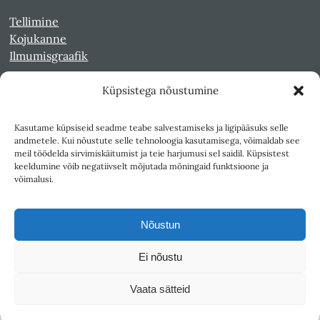
Tellimine
Kojukanne
Ilmumisgraafik
Küpsistega nõustumine
Veebiarhiiv
Sirp pdf-failidena Digaris
Kasutame küpsiseid seadme teabe salvestamiseks ja ligipääsuks selle
Kultuurileht 1994-1997
andmetele. Kui nõustute selle tehnoloogia kasutamisega, võimaldab see
Reede 1989-1990
meil töödelda sirvimiskäitumist ja teie harjumusi sel saidil. Küpsistest
Sirp ja Vasar 1940-1989
keeldumine võib negatiivselt mõjutada mõningaid funktsioone ja
võimalusi.
Ligipääsetavus
Kasutustingimused
Nõustun
Teksti- ja andmekaeve
Ei nõustu
Väljaandja SA Kultuurileht
Vaata sätteid
1K
DIGITAL