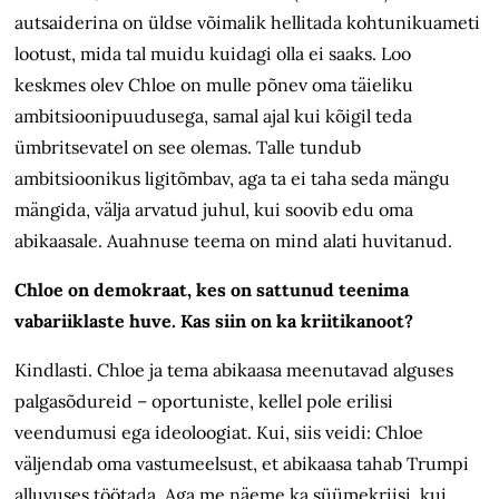
autsaiderina on üldse võimalik hellitada kohtunikuameti
lootust, mida tal muidu kuidagi olla ei saaks. Loo
keskmes olev Chloe on mulle põnev oma täieliku
ambitsioonipuudusega, samal ajal kui kõigil teda
ümbritsevatel on see olemas. Talle tundub
ambitsioonikus ligitõmbav, aga ta ei taha seda mängu
mängida, välja arvatud juhul, kui soovib edu oma
abikaasale. Auahnuse teema on mind alati huvitanud.
Chloe on demokraat, kes on sattunud teenima
vabariiklaste huve. Kas siin on ka kriitikanoot?
Kindlasti. Chloe ja tema abikaasa meenutavad alguses
palgasõdureid – oportuniste, kellel pole erilisi
veendumusi ega ideoloogiat. Kui, siis veidi: Chloe
väljendab oma vastumeelsust, et abikaasa tahab Trumpi
alluvuses töötada. Aga me näeme ka süümekriisi, kui