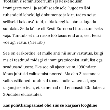
Töötasin siseministeeriumis ja keskendusin
immigratsiooni- ja asüüliseadusele, lugedes läbi
tuhandeid lehekülgi dokumente ja kirjutades neist
selliseid kokkuvõtteid, mida keegi ka pärast lugeda
suudaks. Seda kõike oli Eesti Euroopa Liitu astumiseks
vaja. Tundub, et mu raske töö tasus end ära, sest Eesti
võetigi vastu. (Naerab.)
See on erakordne, et mulle anti nii suur vastutus, kuigi
ma ei teadnud midagi ei immigratsioonist, asüülist ega
seadusandlusest. Eks see oli ajastu vaim, 1990ndate
lõpus juhtisid valitsemist noored. Ma olin 21aastane ja
valitsusliikmed tundusid toona mulle vanemad, aga
tagantjärele tean, et ka nemad olid enamasti 20ndates ja
30ndates eluaastates.
Kas poliitkampaaniad olid siis su karjääri loogiline