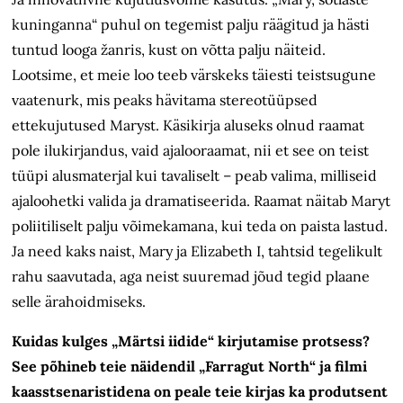
kuninganna“ puhul on tegemist palju räägitud ja hästi
tuntud looga žanris, kust on võtta palju näiteid.
Lootsime, et meie loo teeb värskeks täiesti teistsugune
vaatenurk, mis peaks hävitama stereotüüpsed
ettekujutused Maryst. Käsikirja aluseks olnud raamat
pole ilukirjandus, vaid ajalooraamat, nii et see on teist
tüüpi alusmaterjal kui tavaliselt – peab valima, milliseid
ajaloohetki valida ja dramatiseerida. Raamat näitab Maryt
poliitiliselt palju võimekamana, kui teda on paista lastud.
Ja need kaks naist, Mary ja Elizabeth I, tahtsid tegelikult
rahu saavutada, aga neist suuremad jõud tegid plaane
selle ärahoidmiseks.
Kuidas kulges „Märtsi iidide“ kirjutamise protsess?
See põhineb teie näidendil „Farragut North“ ja filmi
kaasstsenaristidena on peale teie kirjas ka produtsent