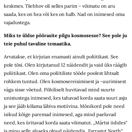
keskmes. Tšehhov oli selles parim – võimatu on aru
saada, kes on hea või kes on halb. Nad on inimesed oma
vajadustega.
Miks te üldse pöörasite pilgu kosmosesse? See pole ju
teie puhul tavaline temaatika.
Arvatakse, et kirjutan enamasti ainult poliitikast. See
pole tõsi. Olen kirjutanud 12 näidendit ja vaid üks räägib
poliitikast. Olen oma poliitiliste tööde poolest lihtsalt
rohkem tuntud. Olen kosmosereisimisest ja -uurimisest
väga sisse võetud. Põhiliselt huvitavad mind suurte
unistustega inimesed, kes tahavad korda saata suuri asju
ja see jääb kõlama läbiva motiivina. Mõnikord pole need
isikud kõige paremad inimesed, aga mind paeluvad
need, kes üritavad korda saata võimatut. „Märtsi iidides“
ja minu selle aluseks olnud näidendis „Farragut North“