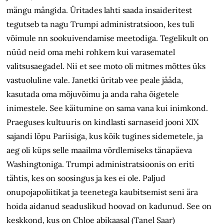
mängu mängida. Üritades lahti saada insaideritest
tegutseb ta nagu Trumpi administratsioon, kes tuli
võimule nn sookuivendamise meetodiga. Tegelikult on
nüüd neid oma mehi rohkem kui varasematel
valitsusaegadel. Nii et see moto oli mitmes mõttes üks
vastuoluline vale. Janetki üritab vee peale jääda,
kasutada oma mõjuvõimu ja anda raha õigetele
inimestele. See käitumine on sama vana kui inimkond.
Praeguses kultuuris on kindlasti sarnaseid jooni XIX
sajandi lõpu Pariisiga, kus kõik tugines sidemetele, ja
aeg oli küps selle maailma võrdlemiseks tänapäeva
Washingtoniga. Trumpi administratsioonis on eriti
tähtis, kes on soosingus ja kes ei ole. Paljud
onupojapoliitikat ja teenetega kaubitsemist seni ära
hoida aidanud seaduslikud hoovad on kadunud. See on
keskkond, kus on Chloe abikaasal (Tanel Saar)