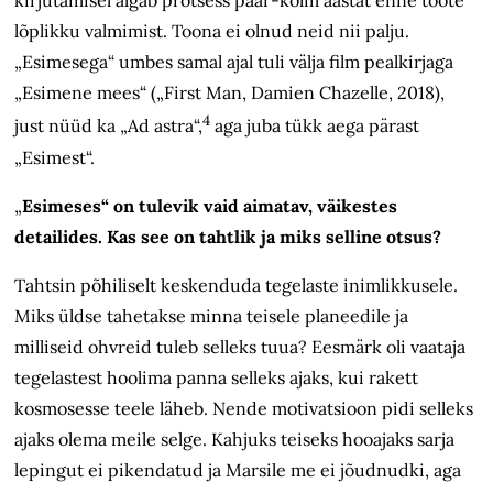
kirjutamisel algab protsess paar-kolm aastat enne toote
lõplikku valmimist. Toona ei olnud neid nii palju.
„Esimesega“ umbes samal ajal tuli välja film pealkirjaga
„Esimene mees“ („First Man, Damien Chazelle, 2018),
4
just nüüd ka „Ad astra“,
aga juba tükk aega pärast
„Esimest“.
„
Esimeses“ on tulevik vaid aimatav, väikestes
detailides. Kas see on tahtlik ja miks selline otsus?
Tahtsin põhiliselt keskenduda tegelaste inimlikkusele.
Miks üldse tahetakse minna teisele planeedile ja
milliseid ohvreid tuleb selleks tuua? Eesmärk oli vaataja
tegelastest hoolima panna selleks ajaks, kui rakett
kosmosesse teele läheb. Nende motivatsioon pidi selleks
ajaks olema meile selge. Kahjuks teiseks hooajaks sarja
lepingut ei pikendatud ja Marsile me ei jõudnudki, aga