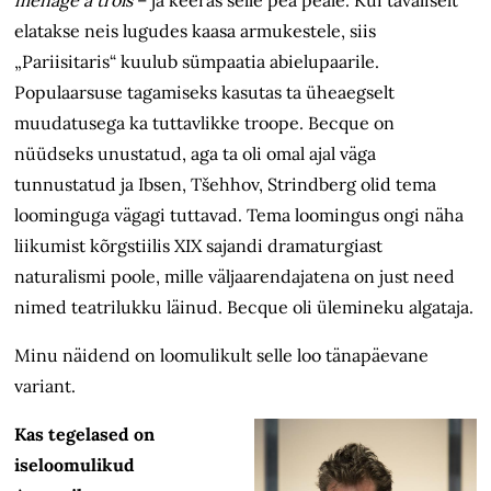
ménage à trois
– ja keeras selle pea peale. Kui tavaliselt
elatakse neis lugudes kaasa armukestele, siis
„Pariisitaris“ kuulub sümpaatia abielupaarile.
Populaarsuse tagamiseks kasutas ta üheaegselt
muudatusega ka tuttavlikke troope. Becque on
nüüdseks unustatud, aga ta oli omal ajal väga
tunnustatud ja Ibsen, Tšehhov, Strindberg olid tema
loominguga vägagi tuttavad. Tema loomingus ongi näha
liikumist kõrgstiilis XIX sajandi dramaturgiast
naturalismi poole, mille väljaarendajatena on just need
nimed teatrilukku läinud. Becque oli ülemineku algataja.
Minu näidend on loomulikult selle loo tänapäevane
variant.
Kas tegelased on
iseloomulikud