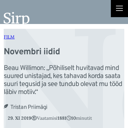
N
Liigu
sisu
juurde
FILM
Novembri iidid
Beau Willimon: „Põhiliselt huvitavad mind
suured unistajad, kes tahavad korda saata
suuri tegusid ja see tundub olevat mu tööd
läbiv motiiv.“
Tristan Priimägi
29. XI 2019
Vaatamisi
1881
10
minutit