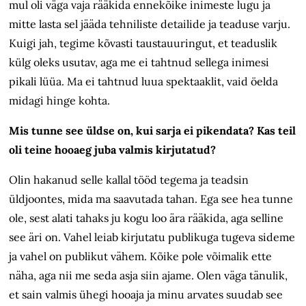
mul oli väga vaja rääkida ennekõike inimeste lugu ja
mitte lasta sel jääda tehniliste detailide ja teaduse varju.
Kuigi jah, tegime kõvasti taustauuringut, et teaduslik
külg oleks usutav, aga me ei tahtnud sellega inimesi
pikali lüüa. Ma ei tahtnud luua spektaaklit, vaid öelda
midagi hinge kohta.
Mis tunne see üldse on, kui sarja ei pikendata? Kas teil
oli teine hooaeg juba valmis kirjutatud?
Olin hakanud selle kallal tööd tegema ja teadsin
üldjoontes, mida ma saavutada tahan. Ega see hea tunne
ole, sest alati tahaks ju kogu loo ära rääkida, aga selline
see äri on. Vahel leiab kirjutatu publikuga tugeva sideme
ja vahel on publikut vähem. Kõike pole võimalik ette
näha, aga nii me seda asja siin ajame. Olen väga tänulik,
et sain valmis ühegi hooaja ja minu arvates suudab see