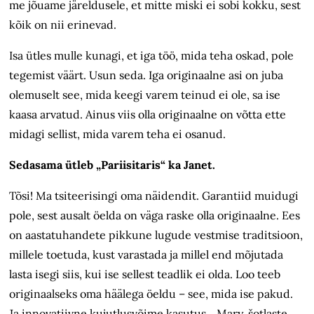
me jõuame järeldusele, et mitte miski ei sobi kokku, sest
kõik on nii erinevad.
Isa ütles mulle kunagi, et iga töö, mida teha oskad, pole
tegemist väärt. Usun seda. Iga originaalne asi on juba
olemuselt see, mida keegi varem teinud ei ole, sa ise
kaasa arvatud. Ainus viis olla originaalne on võtta ette
midagi sellist, mida varem teha ei osanud.
Sedasama ütleb „Pariisitaris“ ka Janet.
Tõsi! Ma tsiteerisingi oma näidendit. Garantiid muidugi
pole, sest ausalt öelda on väga raske olla originaalne. Ees
on aastatuhandete pikkune lugude vestmise traditsioon,
millele toetuda, kust varastada ja millel end mõjutada
lasta isegi siis, kui ise sellest teadlik ei olda. Loo teeb
originaalseks oma häälega öeldu – see, mida ise pakud.
Ja innovatiivne kujutlusvõime kasutus. „Mary, šotlaste