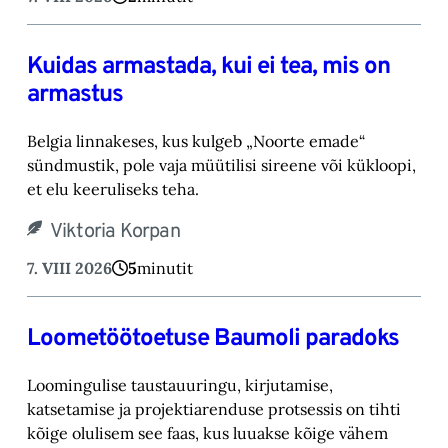
Kuidas armastada, kui ei tea, mis on
armastus
Belgia linnakeses, kus kulgeb „Noorte emade“
sündmustik, pole vaja müütilisi sireene või kük‎loopi,
et elu keeruliseks teha. ‎
Viktoria Korpan
7. VIII 2026
5
minutit
Loometöötoetuse Baumoli paradoks
Loomingulise taustauuringu, kirjutamise,
katsetamise ja projektiarenduse protsessis on tihti
kõige olulisem see faas, kus luuakse kõige vähem