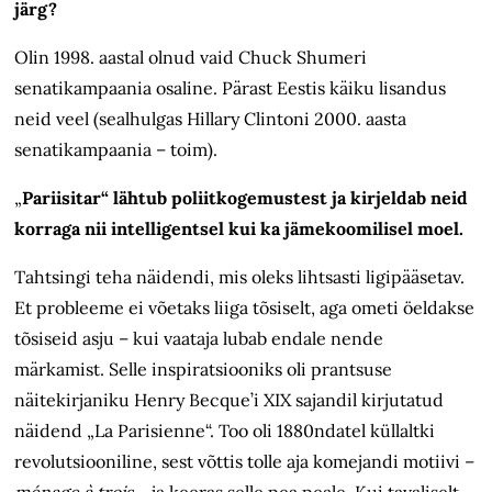
järg?
Olin 1998. aastal olnud vaid Chuck Shumeri
senatikampaania osaline. Pärast Eestis käiku lisandus
neid veel (sealhulgas Hillary Clintoni 2000. aasta
senatikampaania – toim).
„
Pariisitar“ lähtub poliitkogemustest ja kirjeldab neid
korraga nii intelligentsel kui ka jämekoomilisel moel.
Tahtsingi teha näidendi, mis oleks lihtsasti ligipääsetav.
Et probleeme ei võetaks liiga tõsiselt, aga ometi öeldakse
tõsiseid asju – kui vaataja lubab endale nende
märkamist. Selle inspiratsiooniks oli prantsuse
näitekirjaniku Henry Becque’i XIX sajandil kirjutatud
näidend „La Parisienne“. Too oli 1880ndatel küllaltki
revolutsiooniline, sest võttis tolle aja komejandi motiivi –