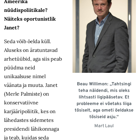
Ameerika
nüüdispoliitikale?
Näiteks oportunistlik
Janet?
Seda võib öelda küll.
Aluseks on äratuntavad
arhetüübid, aga siis peab
püüdma neid
unikaalsuse nimel
Beau Willimon: „Tahtsingi
väänata ja muuta. Janet
teha näidendi, mis oleks
(Merle Palmiste) on
lihtsasti ligipääsetav. Et
konservatiivne
probleeme ei võetaks liiga
tõsiselt, aga ometi öeldakse
karjääripoliitik, kes on
tõsiseid asju.“
lähedastes sidemetes
Mart Laul
presidendi lähikonnaga
ja teab, kuidas seda