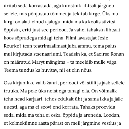
üritab seda korrastada, aga kunstnik lihtsalt järgneb
sellele, mis põhjustab tõmmet ja tekitab kirge. Üks mu
kirgi on alati olnud ajalugu, mida ma ka koolis süvitsi
õppisin, eriti just see periood. Ja vahel tahaksin lihtsalt
koos sõpradega midagi teha. Filmi lavastajat Josie
Rourke’i tean teatrimaailmast juba ammu, tema palus
mul kirjutada stsenaariumi. Teadsin ka, et Saoirse Ronan
on määratud Maryt mängima – ta meeldib mulle väga.
Teema tundus ka huvitav, nii et olin nõus.
Osa kirjanikke valib žanri, perioodi või stiili ja jääb sellele
truuks. Ma pole üks neist ega tahagi olla. On võimalik
teha head karjääri, tehes edukalt üht ja sama ikka ja jälle
uuesti, aga ma ei soovi end korrata. Tahaks proovida
seda, mida ma teha ei oska, õppida ja areneda. Loodan,
et kolmekümne aasta pärast on meil järgmine vestlus ja