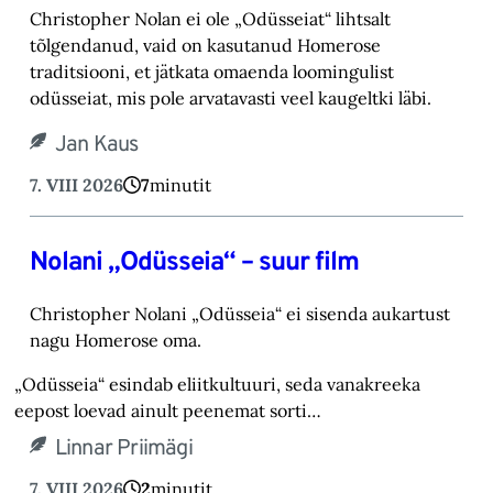
Christopher Nolan ei ole „Odüsseiat“ lihtsalt
tõlgendanud, vaid on kasutanud Homerose
tra‎ditsiooni, et jätkata omaenda loomingulist
odüsseiat, mis pole arvatavasti veel kaugeltki läbi.‎
Jan Kaus
7. VIII 2026
7
minutit
Nolani „Odüsseia“ – suur film
Christopher Nolani „Odüsseia“ ei sisenda aukartust
nagu Homerose oma.‎
„Odüsseia“ esindab eliitkultuuri, seda vanakreeka
eepost loevad ainult peenemat sorti…
Linnar Priimägi
7. VIII 2026
2
minutit