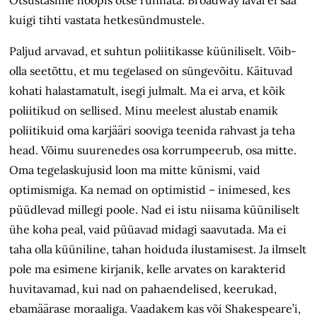
Otsustasime hoopis otse rünnata. Broadway laval ei saa
kuigi tihti vastata hetkesündmustele.
Paljud arvavad, et suhtun poliitikasse küüniliselt. Võib-
olla seetõttu, et mu tegelased on süngevõitu. Käituvad
kohati halastamatult, isegi julmalt. Ma ei arva, et kõik
poliitikud on sellised. Minu meelest alustab enamik
poliitikuid oma karjääri sooviga teenida rahvast ja teha
head. Võimu suurenedes osa korrumpeerub, osa mitte.
Oma tegelaskujusid loon ma mitte künismi, vaid
optimismiga. Ka nemad on optimistid – inimesed, kes
püüdlevad millegi poole. Nad ei istu niisama küüniliselt
ühe koha peal, vaid püüavad midagi saavutada. Ma ei
taha olla küüniline, tahan hoiduda ilustamisest. Ja ilmselt
pole ma esimene kirjanik, kelle arvates on karakterid
huvitavamad, kui nad on pahaendelised, keerukad,
ebamäärase moraaliga. Vaadakem kas või Shakespeare’i,