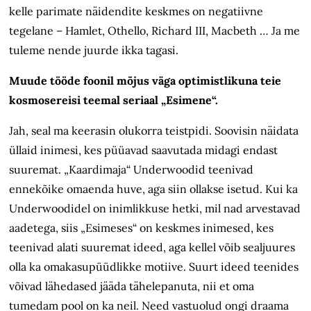
kelle parimate näidendite keskmes on negatiivne
tegelane – Hamlet, Othello, Richard III, Macbeth … Ja me
tuleme nende juurde ikka tagasi.
Muude tööde foonil mõjus väga optimistlikuna teie
kosmosereisi teemal seriaal „Esimene“.
Jah, seal ma keerasin olukorra teistpidi. Soovisin näidata
üllaid inimesi, kes püüavad saavutada midagi endast
suuremat. „Kaardimaja“ Underwoodid teenivad
ennekõike omaenda huve, aga siin ollakse isetud. Kui ka
Underwoodidel on inimlikkuse hetki, mil nad arvestavad
aadetega, siis „Esimeses“ on keskmes inimesed, kes
teenivad alati suuremat ideed, aga kellel võib sealjuures
olla ka omakasupüüdlikke motiive. Suurt ideed teenides
võivad lähedased jääda tähelepanuta, nii et oma
tumedam pool on ka neil. Need vastuolud ongi draama