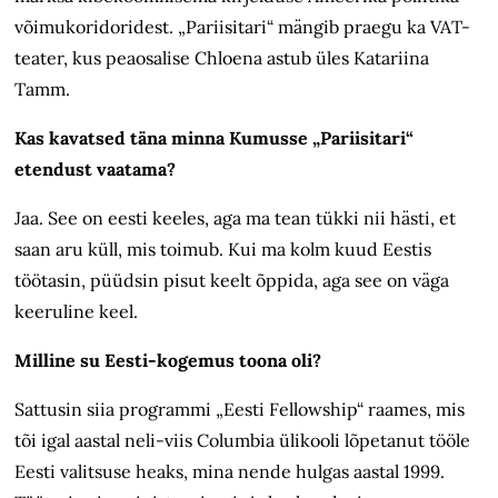
võimukoridoridest. „Pariisitari“ mängib praegu ka VAT-
teater, kus peaosalise Chloena astub üles Katariina
Tamm.
Kas kavatsed täna minna Kumusse „Pariisitari“
etendust vaatama?
Jaa. See on eesti keeles, aga ma tean tükki nii hästi, et
saan aru küll, mis toimub. Kui ma kolm kuud Eestis
töötasin, püüdsin pisut keelt õppida, aga see on väga
keeruline keel.
Milline su Eesti-kogemus toona oli?
Sattusin siia programmi „Eesti Fellowship“ raames, mis
tõi igal aastal neli-viis Columbia ülikooli lõpetanut tööle
Eesti valitsuse heaks, mina nende hulgas aastal 1999.