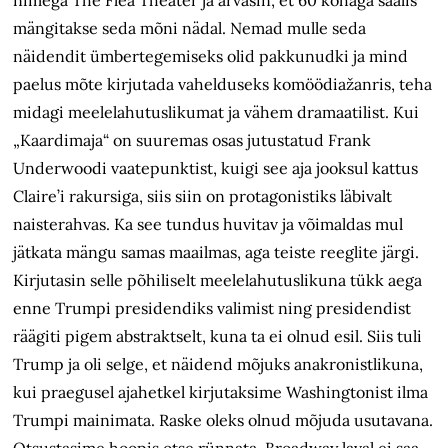
nimega The Flea Theater ja arvasin, et 60 kohaga saalis
mängitakse seda mõni nädal. Nemad mulle seda
näidendit ümbertegemiseks olid pakkunudki ja mind
paelus mõte kirjutada vahelduseks komöödiažanris, teha
midagi meelelahutuslikumat ja vähem dramaatilist. Kui
„Kaardimaja“ on suuremas osas jutustatud Frank
Underwoodi vaatepunktist, kuigi see aja jooksul kattus
Claire’i rakursiga, siis siin on protagonistiks läbivalt
naisterahvas. Ka see tundus huvitav ja võimaldas mul
jätkata mängu samas maailmas, aga teiste reeglite järgi.
Kirjutasin selle põhiliselt meelelahutuslikuna tükk aega
enne Trumpi presidendiks valimist ning presidendist
räägiti pigem abstraktselt, kuna ta ei olnud esil. Siis tuli
Trump ja oli selge, et näidend mõjuks anakronistlikuna,
kui praegusel ajahetkel kirjutaksime Washingtonist ilma
Trumpi mainimata. Raske oleks olnud mõjuda usutavana.