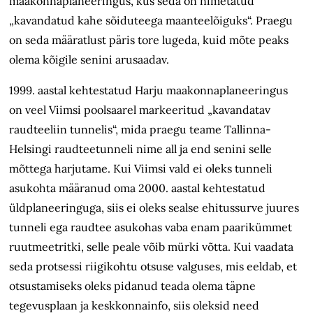
maakonnaplaneeringus, kus seda on nimetatud
„kavandatud kahe sõiduteega maanteelõiguks“. Praegu
on seda määratlust
päris tore lugeda, kuid mõ
te peaks
olema kõigile senini arusaadav.
1999. aastal kehtestatud Harju maakonnaplaneeringus
on veel Viimsi poolsaarel markeeritud „kavandatav
raudteeliin tunnelis“, mida praegu teame Tallinna-
Helsingi raudteetunneli nime all ja end senini selle
mõttega harjutame. Kui Viimsi vald ei oleks tunneli
asukohta määranud oma 2000. aastal kehtestatud
üldplaneeringu
ga, siis ei oleks sealse ehitussurve juures
tunneli ega raudtee asukohas vaba enam paarikümmet
ruutmeetritki, selle peale võib mürki võtta. Kui vaadata
seda protsessi riigikohtu otsuse valguses, mis eeldab, et
otsustamiseks oleks pidanud teada olema täpne
tegevusplaan ja keskkonnainfo, siis oleksid need