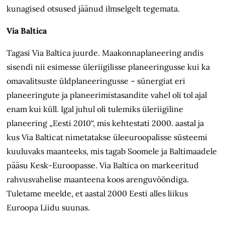
kunagised otsused jäänud ilmselgelt tegemata.
Via Baltica
Tagasi Via Baltica juurde. Maakonnaplaneering andis
sisendi nii esimesse üleriigilisse planeeringusse kui
ka
omavalitsuste üldplaneeringusse – sünergiat eri
planeeringute ja planeerimistasandite vahel oli tol ajal
enam kui küll. Igal juhul oli tulemiks
ü
leriigiline
planeering „Eesti 2010“, mis kehtestati 2000. aastal ja
kus Via Balticat nimetatakse
ülee
uroopalisse
süsteemi
kuuluvaks maanteeks, mis
tagab Soomele ja Baltimaadele
pääsu Kesk-Euroopasse. Via Baltica on markeeritud
rahvusvahelise maanteena koos arenguvööndiga.
Tuletame meelde, et aastal 2000 Eesti alles liikus
Euroopa Liidu suunas.