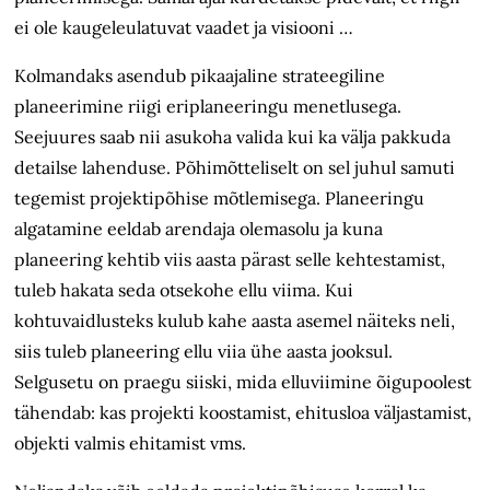
ei ole kaugeleulatuvat vaadet ja visiooni …
Kolmandaks asendub pikaajaline strateegiline
planeerimine riigi eriplaneeringu menetlusega.
Seejuures saab nii asukoha valida kui
ka
välja pakkuda
detailse lahenduse. P
õhimõtteliselt on
sel juhul samuti
tegemist projektipõhise mõtlemisega. Planeeringu
algatamine eeldab arendaja olemasolu ja kuna
planeering kehtib viis aasta p
ärast selle
kehtestamist,
tuleb hakata seda otsekohe ellu viima. Kui
kohtuvaidlusteks kulub kahe aasta asemel näiteks neli,
siis tuleb planeering ellu viia
ühe
aasta jooksul.
Selgusetu on praegu siiski, mida elluviimine
õigupoolest
tähendab: kas projekti koostamist, ehitusloa väljastamist,
objekti valmis ehitamist vms.