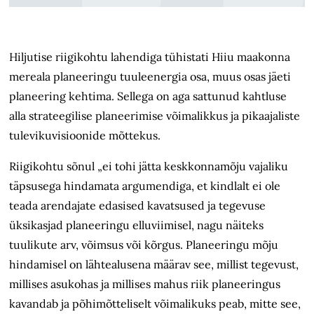
Hiljutise riigikohtu lahendiga tühistati Hiiu maakonna
mereala planeeringu tuuleenergia osa, muus osas jäeti
planeering kehtima. Sellega on aga sattunud kahtluse
alla strateegilise planeerimise võimalikkus ja pikaajaliste
tulevikuvisioonide mõttekus.
Riigikohtu sõnul „ei tohi jätta keskkonnamõju vajaliku
täpsusega hindamata argumendiga, et kindlalt ei ole
teada arendajate edasised kavatsused ja tegevuse
üksikasjad planeeringu elluviimisel, nagu näiteks
tuulikute arv, võimsus või kõrgus. Planeeringu mõju
hindamisel on lähtealusena määrav see, millist tegevust,
millises asukohas ja millises mahus riik planeeringus
kavandab ja põhimõtteliselt võimalikuks peab, mitte see,