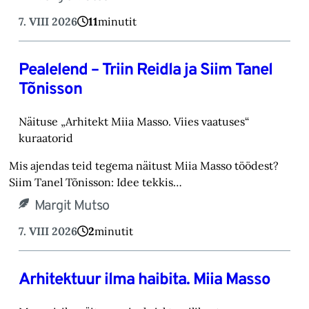
7. VIII 2026
11
minutit
Pealelend – Triin Reidla ja Siim Tanel
Tõnisson
Näituse „Arhitekt Miia Masso. Viies vaatuses“
kuraatorid
Mis ajendas teid tegema näitust Miia Masso töödest?
Siim Tanel Tõnisson: Idee tekkis…
Margit Mutso
7. VIII 2026
2
minutit
Arhitektuur ilma haibita. Miia Masso