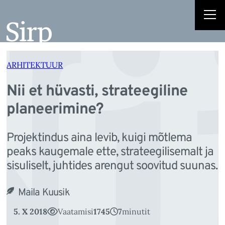
i
Liigu
sisu
juurde
ARHITEKTUUR
Nii et hüvasti, strateegiline
planeerimine?
Projektindus aina levib, kuigi mõtlema
peaks kaugemale ette, strateegilisemalt ja
sisuliselt, juhtides arengut soovitud suunas.
Maila Kuusik
5. X 2018
Vaatamisi
1745
7
minutit