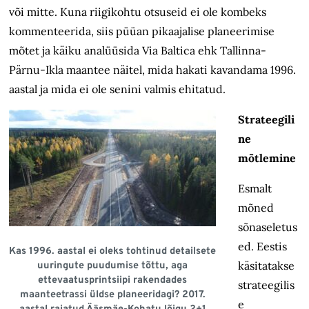
või mitte. Kuna riigikohtu otsuseid ei ole kombeks
kommenteerida, siis püüan pikaajalise planeerimise
mõtet ja käiku analüüsida Via Baltica ehk Tallinna-
Pärnu-Ikla maantee näitel, mida hakati kavandama 1996.
aastal ja mida ei ole senini valmis ehitatud.
Strateegili
ne
mõtlemine
Esmalt
mõned
sõnaseletus
ed. Eesti
s
Kas 1996. aastal ei oleks tohtinud detailsete
käsitatakse
uuringute puudumise tõttu, aga
ettevaatusprintsiipi rakendades
strateegilis
maanteetrassi üldse planeeridagi? 2017.
e