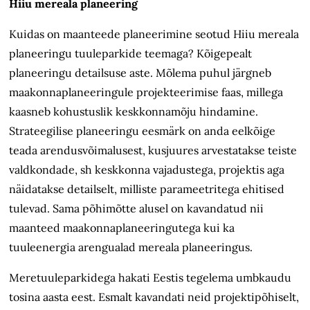
Hiiu mereala planeering
Kuidas on maanteede planeerimine seotud Hiiu mereala
planeeringu tuule­parkide teemaga? Kõigepealt
planeeringu detailsuse aste. Mõlema puhul järgneb
maakonnaplaneeringule projekteerimise faas, millega
kaasneb kohustuslik keskkonnamõju hindamine.
Strateegilise planeeringu eesmärk on anda eelkõige
teada arendusvõimalusest, kusjuures arvestatakse teiste
valdkondade, sh keskkonna vajadustega, projektis aga
näidatakse detailselt, milliste parameetritega ehitised
tulevad. Sama põhimõtte alusel on kavandatud nii
maanteed maakonna­planeeringutega kui
ka
tuuleenergia arengualad mereala planeeringus.
Meretuuleparkidega hakati Eestis tegelema umbkaudu
tosina aasta eest. Esmalt kavandati neid projektipõhiselt,