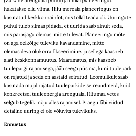
(v.a kahe arenguala puhul) ja millal planeeringut
hakatakse ellu viima. Hiiu mereala planeeringus on
kasutatud keskkonnainfot, mis tollal teada oli. Uuringute
puhul tuleb silmas pidada, et uurida saab ainult seda,
mis parasjagu olemas, mitte tulevat. Planeeringu mõte
on aga eelkõige tuleviku kavandamine, mitte
olemasoleva olukorra fikseerimine, ja sellega kaasneb
alati keskkonnamuutus. M
ääramatus, mis
kaasneb
tuulepargi rajamisega,
jääb
seega püsima, kuni tuulepark
on rajatud ja seda on aastaid seiratud. Loomulikult saab
kasutada mujal rajatud tuuleparkide seireandmeid, kuid
konkreetsel tuuleenergia arengualal Hiiumaa vetes
selgub tegelik mõju alles rajamisel. Praegu läbi viidud
detailne uuring ei ole võluvits tulevikuks.
Ennustus