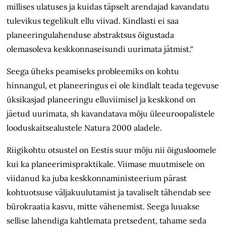
millises ulatuses ja kuidas täpselt arendajad kavandatu
tulevikus tegelikult ellu viivad. Kindlasti ei saa
planeeringulahenduse abstraktsus õigustada
olemasoleva keskkonnaseisundi uurimata jätmist.“
Seega üheks peamiseks probleemiks on kohtu
hinnangul, et planeeringus ei ole kindlalt teada tegevuse
üksikasjad planeeringu elluviimisel ja keskkond on
jäetud uurimata, sh kavandatava mõju
üleeuroopalistele
looduskaitse
alustele Natura 2000 aladele.
Riigikohtu otsustel on Eestis suur mõju nii õigusloomele
kui
ka
planeerimispraktikale. Viimase muutmisele on
viidanud ka juba keskkonnaministeerium p
ärast
kohtuotsuse väljakuulutamist ja tavaliselt tähendab see
bürokraatia kasvu, mitte vähenemist. Seega luuakse
sellise lahendiga kahtlemata pretsedent, tahame seda