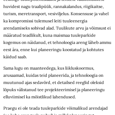
huvidest nagu traalipüük, rannakalandus, riigikaitse,
turism, meretransport, vesiviljelus. Konsensuse ja vahel
ka kompromissi tulemusel leiti tuuleenergia
arendamiseks sobivad alad. Tuulikute arvu ja võimsust ei
määratud teadlikult, kuna maismaa tuuleparkide
kogemus on näidanud, et tehnoloogia areng läheb ammu
eest ära, enne kui planeeringu koostatud ja kohtutes
käidud saab.
Sama lugu on maanteedega, kus liikluskoormus,
arusaamad, kuidas teid planeerida, ja tehnoloogia on
muutunud ajas sedavõrd, et detailsed reeglid oleksid
lõpuks
välistanud
tee projekteerimisel ja planeeringu
elluviimisel ka mõistlikud lahendused.
Praegu ei ole teada tuuleparkide
võimalikud arendajad