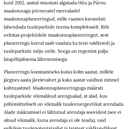
kuid 2012. aastal otsustati algatada Hiiu ja Pärnu
maakonnaga piirnevatel merealadel
maakonnaplaneeringud, mille raames kavandati
lahendada tuuleparkide teema kompleksselt. Riik
eelistas projektidele maakonnaplaneeringut, sest
planeeringu korral saab vaadata ka teisi valdkondi ja
tuuleparkide mõju neile. Seega on tegemist palju
laiapõhjalisema lähenemisega.
Planeeringu koostamiseks kulus kolm aastat, millele
järgnes aasta järelevalvet ja kaks aastat vaidlusi mitmel
kohtuastmel. Maakonnaplaneeringuga määrati
tuuleparkide võimalikud arengualad, st alad, kus
põhimõtteliselt on
võimalik tuuleenergeetikat arendada.
Alade määramisel ei lähtutud arendaja soovidest
(see ei
olnud võimalik, kuna arendaja ei ole teada), vaid
eelkõige tuulepotentsiaalist ja teistest valdkondlikest