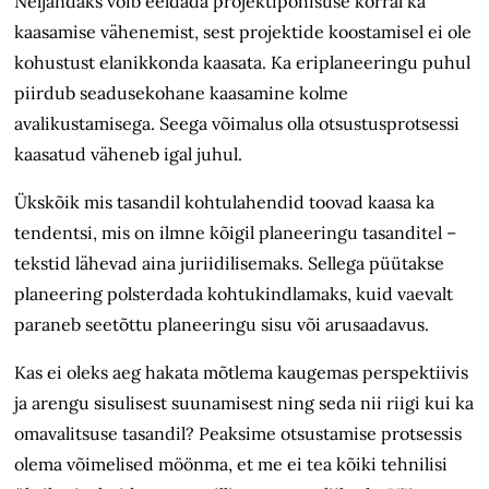
Neljandaks võib eeldada projektipõhisuse korral ka
kaasamise
vähenemist
, sest projektide koostamisel ei ole
kohus­tust elanikkonda kaasata. Ka eriplaneeringu puhul
piirdub seadusekohane kaasamine kolme
avalikustamisega. Seega võimalus olla otsustusprotsessi
kaasatud väheneb igal juhul.
Ü
kskõik mis tasandil kohtulahendid toovad kaasa ka
tendentsi, mis on ilmne kõigil planeeringu tasanditel –
tekstid lähevad aina juriidilisemaks. Sellega püütakse
planeering polsterdada kohtukindlamaks, kuid vaevalt
paraneb seetõttu planeeringu sisu või arusaadavus.
Kas ei oleks aeg hakata mõtlema kaugemas perspektiivis
ja arengu sisulisest suunamisest ning seda nii riigi kui
ka
omavalitsuse tasandil? Peaksime otsustamise protsessis
olema võimelised möönma, et me ei tea kõiki tehnilisi