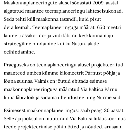
Maakonnaplaneeringute alusel
sõnastati 2009. aastal
algatatud maantee teemaplaneeringu lähteseisukohad
.
Seda tehti küll maakonna tasandil, kuid pisut
detailsemalt. Teemaplaneeringuga määrati 650 meetri
laiune trassikoridor ja viidi läbi nii keskkonnamõju
strateegiline hindamine kui
ka Natura alade
eelhindamine.
Praeguseks on teemaplaneeringu alusel projekteeritud
maanteed umbes kümme kilomeetrit
Pärnust põhja ja
lõuna suunas.
Valmis on jõutud ehitada esimese
maakonnaplaneeringuga
määratud Via Baltica Pärnu
linna läbiv lõik ja sadama ühendustee ning Nurme sild.
Esimesest maakonnaplaneeringust saab peagi 20 aastat.
Selle aja jooksul on muutunud Via Baltica liikluskoormus,
teede projekteerimise põhimõtted ja nõuded, arusaam