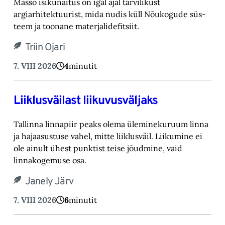
Masso isikunäitus on igal ajal tarvilikust
argiarhitektuurist, mida nudis küll Nõukogude süs-‎
teem ja toonane materjalidefitsiit.‎
Triin Ojari
7. VIII 2026
4
minutit
Liiklusväilast liikuvusväljaks
Tallinna linnapiir peaks olema üleminekuruum linna
ja hajaasustuse vahel, mitte liiklusväil. ‎Liikumine ei
ole ainult ühest punktist teise jõudmine, vaid
linnakogemuse osa.‎
Janely Järv
7. VIII 2026
6
minutit