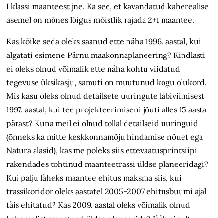
I
klassi maanteest jne. Ka see, et kavandatud kaherealise
asemel on mõnes lõigus mõistlik rajada 2+1 maantee.
Kas kõike seda oleks saanud ette näha 1996. aastal, kui
algatati esimene Pärnu maakonnaplaneering? Kindlasti
ei oleks olnud võimalik ette näha kohtu viidatud
tegevuse üksikasju, samuti on muutunud kogu olukord.
Mis kasu oleks olnud detailsete uuringute läbiviimisest
1997. aastal, kui tee projekteerimiseni jõuti alles 15 aasta
pärast
? Kuna meil ei olnud tollal detailseid uuringuid
(õnneks ka mitte keskkonnamõju hindamise nõuet ega
Natura alasid), kas me poleks siis ettevaatusprintsiipi
rakendades tohtinud maanteetrassi üldse planeeridagi?
Kui palju läheks maantee ehitus maksma siis, kui
trassikoridor oleks aastatel 2005–2007 ehitusbuumi ajal
täis ehitatud? Kas 2009. aastal oleks võimalik olnud