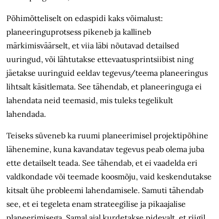
P
õhimõtteliselt
on edaspidi kaks
võima
lust:
planeeringuprotsess pikeneb ja kallineb
märkimisväärselt, et viia läbi nõutavad detailsed
uuringud,
või
lähtutakse ettevaatusprintsiibist ning
jäetakse uuringuid eeldav tegevus/teema planeeringus
lihtsalt käsitlemata. See tähendab, et planeeringuga ei
lahendata neid teemasid, mis tuleks tegelikult
lahendada.
Teiseks s
üveneb
ka ruumi planeerimisel projektipõhine
lähenemine, kuna kavandatav tegevus peab olema juba
ette detailselt teada. See tähendab, et ei vaadelda eri
valdkondade või teemade koosmõju, vaid keskendutakse
kitsalt
ühe probleemi lahendamisele.
Samuti tähendab
see, et ei tegeleta enam strateegilise ja pikaajalise
planeerimisega. Samal ajal kurdetakse pidevalt, et riigil