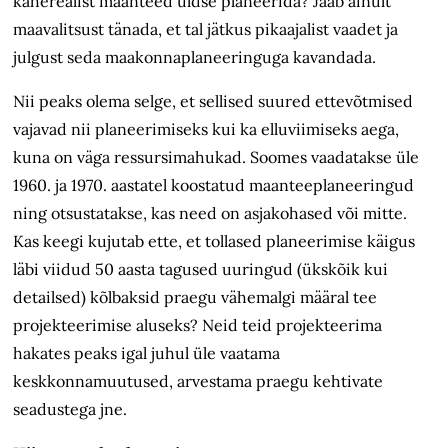
kaherealist maanteed
üldse planeerida
?
Jääb ainult
maavalitsus
t tänada, et tal jätkus pikaajalist vaadet ja
julgust seda maakonnaplaneeringuga kavandada.
Nii peaks olema selge, et sellised suured ettevõtmised
vajavad nii planeerimiseks kui
ka
elluviimiseks aega,
kuna on väga ressursimahukad. Soomes vaadatakse üle
1960. ja 1970. aastatel koostatud maanteeplaneeringud
ning otsustatakse, kas need on asjakohased või mitte.
Kas keegi kujutab ette, et tollased planeerimise käigus
läbi viidud 50 aasta tagused uuringud (ükskõik kui
detailsed) kõlbaksid praegu vähemalgi määral tee
projekteerimise aluseks? Neid teid projekteerima
hakates peaks igal juhul üle vaatama
keskkonnamuutused, arvestama praegu kehtivate
seadustega jne.