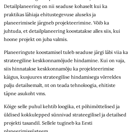
Detailplaneering on nii seaduse kohaselt kui
ka
praktikas lähiaja ehitustegevuse aluseks ja
planeerimisele järgneb projekteerimine. Võib ka
juhtuda, et detailplaneering koostatakse alles siis, kui
hoone projekt on juba valmis.
Planeeringute koostamisel tuleb seaduse järgi läbi viia ka
strateegiline keskkonnamõjude hindamine. Kui on vaja,
siis hinnatakse keskkonnamõju ka projekteerimise
käigus, kusjuures strateegilise hindamisega võrreldes
palju detailsemalt, nt on teada tehnoloogia, ehitiste
täpne asukoht vms.
Kõige selle puhul kehtib loogika, et põhimõttelised ja
üldised kokkulepped sünnivad strateegilisel ja detailsed
projekti tasandil. Sellele tugineb ka Eesti
planeerimissüsteem.