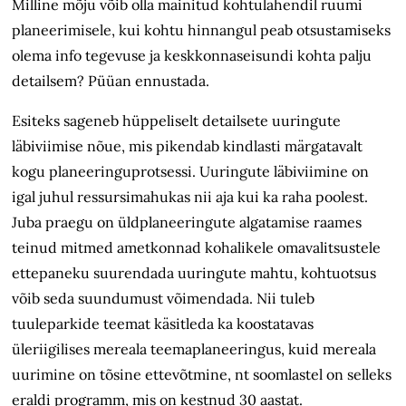
Milline
mõju või
b olla mainitud kohtu­lahendil ruumi
planeerimisele, kui kohtu hinnangul peab otsustamiseks
olema info tegevuse ja keskkonnaseisundi kohta palju
detailsem?
Püüa
n ennustada.
Esiteks sageneb
hüppeliselt
detailsete uuringute
läbiviimise nõue, mis pikendab kindlasti märgatavalt
kogu planeeringuprotsessi. Uuringute läbiviimine on
igal juhul ressursimahukas nii aja kui
ka
raha poolest.
Juba praegu on üldplaneeringute algatamise raames
teinud mitmed ametkonnad kohalikele omavalitsustele
ettepaneku suurendada uuringute mahtu, kohtuotsus
võib seda suundumust
võimendada.
Nii tuleb
tuuleparkide teemat
käsitleda ka
koostatavas
üleriigilises mereala teemaplaneeringus, kuid mereala
uurimine on tõsine ettevõtmine, nt soomlastel on selleks
eraldi programm, mis on kestnud 30 aastat.