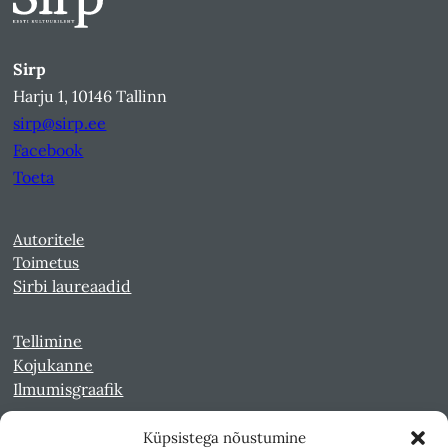
Sirp
Harju 1, 10146 Tallinn
sirp@sirp.ee
Facebook
Toeta
Autoritele
Toimetus
Sirbi laureaadid
Tellimine
Kojukanne
Ilmumisgraafik
Küpsistega nõustumine
Veebiarhiiv