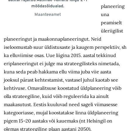
aastal rajatud Ääsmäe-Kohatu lõigu 2+1
planeering
möödasõidualad.
una
Maanteeamet
peamiselt
üleriigilist
planeeringut ja maakonnaplaneeringut.
Neid
iseloomustab suur üldistusaste ja kaugem perspektiiv, sh
ka elluviimise osas. Uue liigina 2015. aastal tekkinud
eriplaneeringut ei julge ma strateegilisteks nimetada,
kuna seda peab hakkama ellu viima juba viie aasta
jooksul p
ärast
kehtestamist, vastasel juhul kaotab see
kehtivuse. Omavalitsuse koostatud üldplaneering võib
olla strateegiline, kuid võib reguleerida ka ainult
maakasutust. Eestis kuuluvad need sageli viimasesse
kategooriasse, mujal koostatakse linna üldplaneering
pigem 15–20 aastaks või kauemaks (nt Helsingil on
olemas strateegiline plaan aastani 2050).