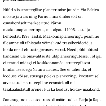
Nüüd siis strateegilise planeerimise juurde. Via Baltica
mõiste ja trass ning Pärnu linna ümbersõit on
esmakordselt markeeritud Pärnu
maakonnaplaneeringus, mis algatati 1996. aastal ja
kehtestati 1998. aastal. Maakonnaplaneeringu peamine
ülesanne oli tähistada võimalikud trassikoridorid ja
hoida need ehitustegevusest vabad. Need põhimõtted
kandusid üle omavalitsuste üldplaneeringutesse. Tol ajal
ei teatud midagi ei keskkonnamõju strateegilisest
hindamisest ega Natura aladest. See ei tähenda, et
looduse või asustusega poleks planeeringu koostamisel
arvestatud – strateegiline eesmärk oli nii
tasakaalustatult arenev kui
ka
loodust hoidev maakond.
Samasugune maanteetrass oli määratud ka Harju ja Rapla