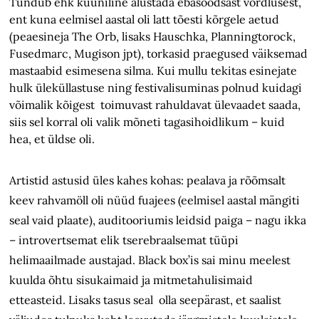
Tundub ehk küüniline alustada ebasoodsast võrdlusest,
ent kuna eelmisel aastal oli latt tõesti kõrgele aetud
(peaesineja The Orb, lisaks Hauschka, Planningtorock,
Fusedmarc, Mugison jpt), torkasid praegused väiksemad
mastaabid esimesena silma. Kui mullu tekitas esinejate
hulk üleküllastuse ning festivalisuminas polnud kuidagi
võimalik kõigest toimuvast rahuldavat ülevaadet saada,
siis sel korral oli valik mõneti tagasihoidlikum – kuid
hea, et üldse oli.
Artistid astusid üles kahes kohas: pealava ja rõõmsalt
keev rahvamöll oli nüüd fuajees (eelmisel aastal mängiti
seal vaid plaate), auditooriumis leidsid paiga – nagu ikka
– introvertsemat elik tserebraalsemat tüüpi
helimaailmade austajad. Black box’is sai minu meelest
kuulda õhtu sisukaimaid ja mitmetahulisimaid
etteasteid. Lisaks tasus seal olla seepärast, et saalist