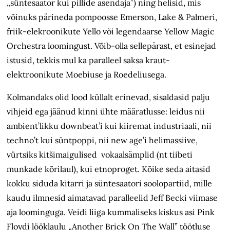
„süntesaator kui pillide asendaja”) ning helisid, mis
võinuks pärineda pompoosse Emerson, Lake & Palmeri,
friik-elekroonikute Yello või legendaarse Yellow Magic
Orchestra loomingust. Võib-olla sellepärast, et esinejad
istusid, tekkis mul ka paralleel saksa kraut-
elektroonikute Moebiuse ja Roedeliusega.
Kolmandaks olid lood küllalt erinevad, sisaldasid palju
vihjeid ega jäänud kinni ühte määratlusse: leidus nii
ambient’likku downbeat’i kui kiiremat industriaali, nii
techno’t kui süntpoppi, nii new age’i helimassiive,
vürtsiks kitšimaigulised vokaalsämplid (nt tiibeti
munkade kõrilaul), kui etnoproget. Kõike seda aitasid
kokku siduda kitarri ja süntesaatori soolopartiid, mille
kaudu ilmnesid aimatavad paralleelid Jeff Becki viimase
aja loominguga. Veidi liiga kummaliseks kiskus asi Pink
Floydi lööklaulu „Another Brick On The Wall” töötluse