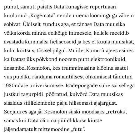
puhul, samuti paistis Data kunagisse repertuaari
kuulunud „Kogemata” nende uuema loominguga vähem
sobivat. Üldiselt tundus aga, et tänase Data muusika
võiks korda minna eelkõige inimesele, kellele meeldib
avastada kummalisi heliseoseid ja kes ei kuula muusikat,
kulm kortsus, tõsisel pilgul. Muide, Kumu fuajees esines
ka Datast üks põlvkond noorem punt elektroonikuid,
ansambel Kosmofon, kes trummimasina klõbina saatel
viis publiku rändama romantilisest õhkamisest täidetud
1980ndate universumisse. Isadepoegade suhe sai sellega
justkui tagurpidi pööratud, kuivõrd Data muusikas
sisaldus stiilielemente palju hilisemast ajajärgust.
Seejuures aga jäi Kosmofon siiski moodsaks „retroks”,
samas kui Data oli oma püüdlikkuse kiuste
jäljendamatult mittemoodne „futu”.