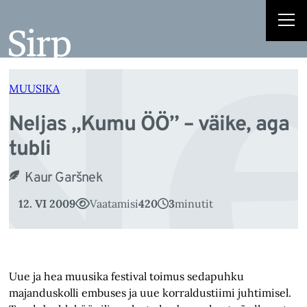
Ne
Liigu
sisu
juurde
MUUSIKA
Neljas „Kumu ÖÖ” – väike, aga
tubli
Kaur Garšnek
12. VI 2009
Vaatamisi
420
3
minutit
Uue ja hea muusika festival toimus sedapuhku
majanduskolli embuses ja uue korraldustiimi juhtimisel.