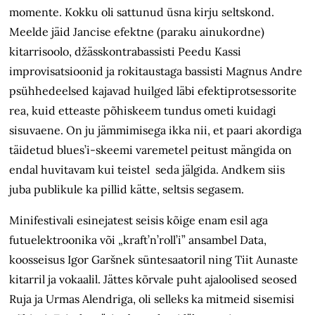
momente. Kokku oli sattunud üsna kirju seltskond.
Meelde jäid Jancise efektne (paraku ainukordne)
kitarrisoolo, džässkontrabassisti Peedu Kassi
improvisatsioonid ja rokitaustaga bassisti Magnus Andre
psühhedeelsed kajavad huilged läbi efektiprotsessorite
rea, kuid etteaste põhiskeem tundus ometi kuidagi
sisuvaene. On ju jämmimisega ikka nii, et paari akordiga
täidetud blues’i-skeemi varemetel peitust mängida on
endal huvitavam kui teistel seda jälgida. Andkem siis
juba publikule ka pillid kätte, seltsis segasem.
Minifestivali esinejatest seisis kõige enam esil aga
futuelektroonika või „kraft’n’roll’i” ansambel Data,
koosseisus Igor Garšnek süntesaatoril ning Tiit Aunaste
kitarril ja vokaalil. Jättes kõrvale puht ajaloolised seosed
Ruja ja Urmas Alendriga, oli selleks ka mitmeid sisemisi