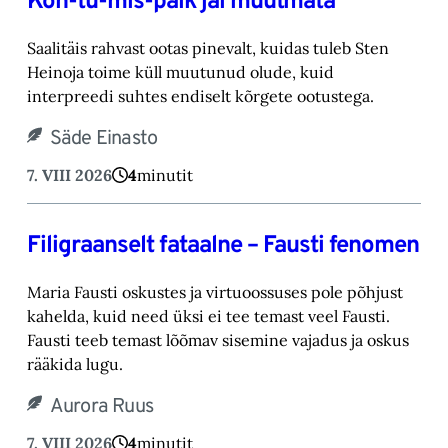
Koh-tu-mis-paik jäi muutmata
Saalitäis rahvast ootas pinevalt, kuidas tuleb Sten
Heinoja toime küll muutunud olude, kuid
‎interpreedi suhtes endiselt kõrgete ootustega.‎
Säde Einasto
7. VIII 2026
4
minutit
Filigraanselt fataalne – Fausti fenomen
Maria Fausti oskustes ja virtuoossuses pole põhjust
kahelda, kuid need üksi ei tee temast ‎veel Fausti.
Fausti teeb temast lõõmav sisemine vajadus ja oskus
rääkida lugu.‎
Aurora Ruus
7. VIII 2026
4
minutit