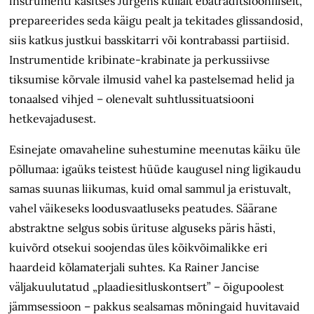
instrumenti käsitses Jürgens küllalt ebatraditsiooniliselt,
prepareerides seda käigu pealt ja tekitades glissandosid,
siis katkus justkui basskitarri või kontrabassi partiisid.
Instrumentide kribinate-krabinate ja perkussiivse
tiksumise kõrvale ilmusid vahel ka pastelsemad helid ja
tonaalsed vihjed – olenevalt suhtlussituatsiooni
hetkevajadusest.
Esinejate omavaheline suhestumine meenutas käiku üle
põllumaa: igaüks teistest hüüde kaugusel ning ligikaudu
samas suunas liikumas, kuid omal sammul ja eristuvalt,
vahel väikeseks loodusvaatluseks peatudes. Säärane
abstraktne selgus sobis ürituse alguseks päris hästi,
kuivõrd otsekui soojendas üles kõikvõimalikke eri
haardeid kõlamaterjali suhtes. Ka Rainer Jancise
väljakuulutatud „plaadiesitluskontsert” – õigupoolest
jämmsessioon – pakkus sealsamas mõningaid huvitavaid