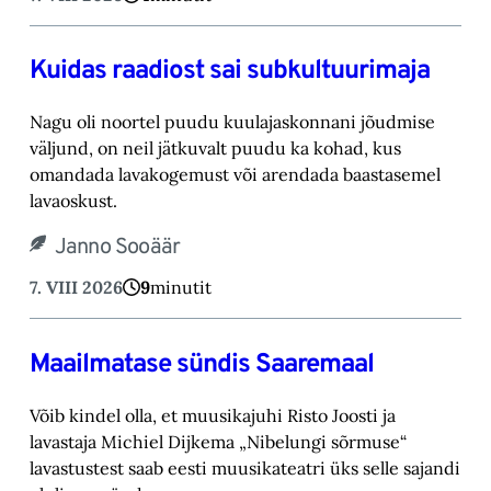
Kuidas raadiost sai subkultuurimaja
Nagu oli noortel puudu kuulajaskonnani jõudmise
väljund, on neil jätkuvalt puudu ka kohad, ‎kus
omandada lavakogemust või arendada baastasemel
lavaoskust.‎
Janno Sooäär
7. VIII 2026
9
minutit
Maailmatase sündis Saaremaal
Võib kindel olla, et muusikajuhi Risto Joosti ja
lavastaja Michiel Dijkema „Nibelungi sõrmuse“
lavastustest saab eesti muusikateatri üks selle sajandi