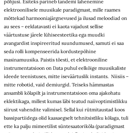
põhjusi. Esiteks pärineb tandemi lähenemine
elektroonilisele muusikale paradigmast, mille raames
mõttekad harmooniajärgnevused ja ilusad meloodiad on
au sees – eeldatavasti ei kaota vajadust sellise
väärtustuse järele lühiseesteetika ega muudki
avangardist inspireeritud suundumused, samuti ei saa
seda rolli kompenseerida kordustepõhine
masinamuusika. Paistis tõesti, et elektrooniline
instrumentatsioon on Data puhul eelkõige muusikaliste
ideede teenistuses, mitte iseväärtuslik instants. Niisiis –
mitte robotid, vaid demiurgid. Teiseks hämmastas
ansambli kõlapilt ja instrumentatsioon oma ajakohatu
eklektikaga, millest kumas läbi teatud naiivoptimistlikku
siirust vahendite valimisel. Sellal kui rütmitaustad koos
bassipartiidega olid kaasaegselt tehnitsistliku kõlaga, tuli
ette ka palju mimeetilist süntesaatorikõla (paradigmast