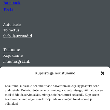
Facebook
Toeta
Autoritele
Toimetus
Sirbi laureaadid
Tellimine
Kojukanne
Ilmumisgraafik
Küpsistega nõustumine
Veebiarhiiv
Sirp pdf-failidena Digaris
Kasutame küpsiseid seadme teabe salvestamiseks ja ligipääsuks selle
Kultuurileht 1994-1997
andmetele. Kui nõustute selle tehnoloogia kasutamisega, võimaldab see
Reede 1989-1990
meil töödelda sirvimiskäitumist ja teie harjumusi sel saidil. Küpsistest
Sirp ja Vasar 1940-1989
keeldumine võib negatiivselt mõjutada mõningaid funktsioone ja
võimalusi.