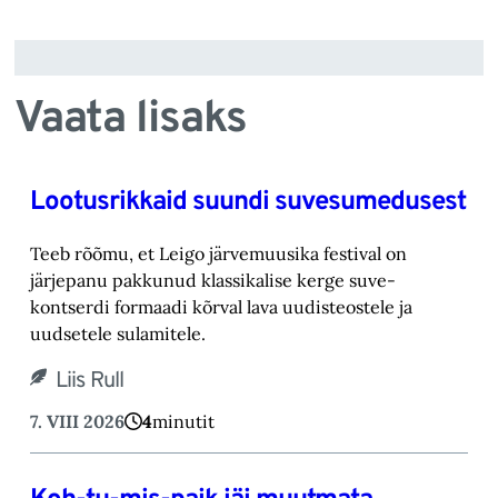
Vaata lisaks
Lootusrikkaid suundi suvesumedusest
Teeb rõõmu, et Leigo järvemuusika festival on
järjepanu pakkunud klassikalise kerge suve-‎
kontserdi formaadi kõrval lava uudisteostele ja
uudsetele sulamitele.‎
Liis Rull
7. VIII 2026
4
minutit