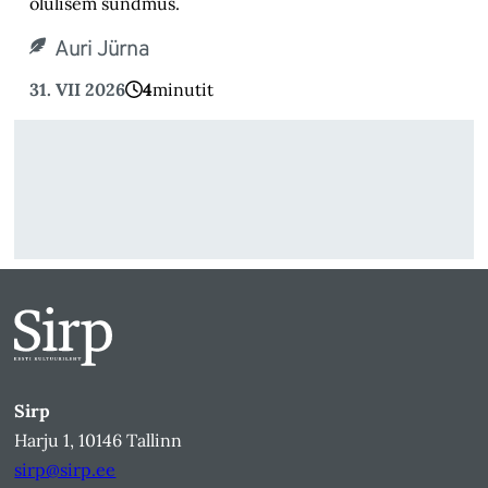
olulisem sündmus.
Auri Jürna
31. VII 2026
4
minutit
Sirp
Harju 1, 10146 Tallinn
sirp@sirp.ee