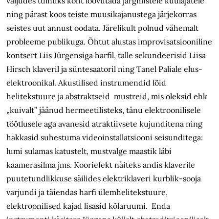
väljudes tulnuks koht loovutada järgmistele kuulajatele
ning pärast koos teiste muusikajanustega järjekorras
seistes uut annust oodata. Järelikult polnud vähemalt
probleeme publikuga. Õhtut alustas improvisatsiooniline
kontsert Liis Jürgensiga harfil, talle sekundeerisid Liisa
Hirsch klaveril ja süntesaatoril ning Tanel Paliale elus-
elektroonikal. Akustilised instrumendid lõid
helitekstuure ja abstraktseid mustreid, mis oleksid ehk
„kuivalt” jäänud hermeetilisteks, tänu elektroonilisele
töötlusele aga avanesid atraktiivsete kujunditena ning
hakkasid suhestuma videoinstallatsiooni seisunditega:
lumi sulamas katustelt, mustvalge maastik läbi
kaamerasilma jms. Kooriefekt näiteks andis klaverile
puutetundlikkuse säilides elektriklaveri kurblik-sooja
varjundi ja täiendas harfi ülemhelitekstuure,
elektroonilised kajad lisasid kõlaruumi. Enda