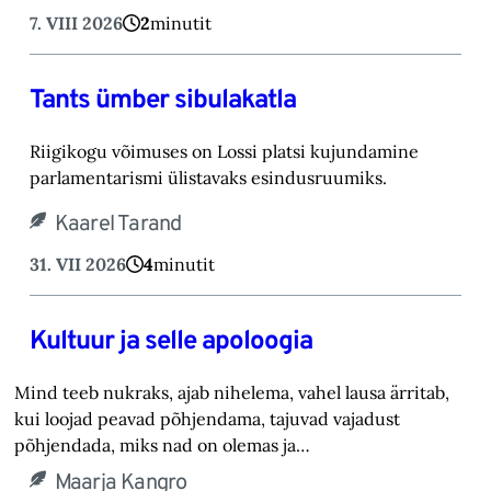
7. VIII 2026
2
minutit
Tants ümber sibulakatla
Riigikogu võimuses on Lossi platsi kujundamine
parlamentarismi ülistavaks esindusruumiks.
Kaarel Tarand
31. VII 2026
4
minutit
Kultuur ja selle apoloogia
Mind teeb nukraks, ajab nihelema, vahel lausa ärritab,
kui loojad peavad põhjendama, tajuvad vajadust
põhjendada, miks nad on olemas ja…
Maarja Kangro