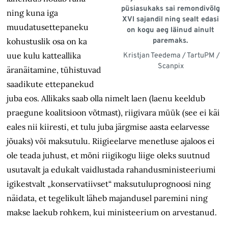
püsiasukaks sai remondivõlg
ning kuna iga
XVI sajandil ning sealt edasi
muudatusettepaneku
on kogu aeg läinud ainult
kohustuslik osa on ka
paremaks.
uue kulu katteallika
Kristjan Teedema / TartuPM /
Scanpix
äranäitamine, tühistuvad
saadikute ettepanekud
juba eos. Allikaks saab olla nimelt laen (laenu keeldub
praegune koalitsioon võtmast), riigivara müük (see ei käi
eales nii kiiresti, et tulu juba järgmise aasta eelarvesse
jõuaks) või maksutulu. Riigieelarve menetluse ajaloos ei
ole teada juhust, et mõni riigikogu liige oleks suutnud
usutavalt ja edukalt vaidlustada rahandusministeeriumi
igikestvalt „konservatiivset“ maksutuluprognoosi ning
näidata, et tegelikult läheb majandusel paremini ning
makse laekub rohkem, kui ministeerium on arvestanud.