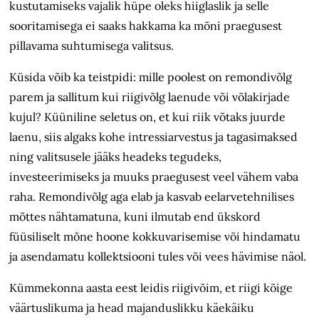
kustutamiseks vajalik hüpe oleks hiiglaslik ja selle
sooritamisega ei saaks hakkama ka mõni praegusest
pillavama suhtumisega valitsus.
Küsida võib ka teistpidi: mille poolest on remondivõlg
parem ja sallitum kui riigivõlg laenude või võlakirjade
kujul? Küüniline seletus on, et kui riik võtaks juurde
laenu, siis algaks kohe intressiarvestus ja tagasimaksed
ning valitsusele jääks headeks tegudeks,
investeerimiseks ja muuks praegusest veel vähem vaba
raha. Remondivõlg aga elab ja kasvab eelarvetehnilises
mõttes nähtamatuna, kuni ilmutab end ükskord
füüsiliselt mõne hoone kokkuvarisemise või hindamatu
ja asendamatu kollektsiooni tules või vees hävimise näol.
Kümmekonna aasta eest leidis riigivõim, et riigi kõige
väärtuslikuma ja head majanduslikku käekäiku