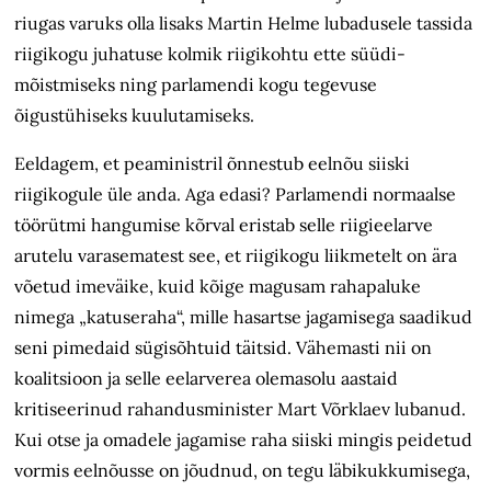
riugas varuks olla lisaks Martin Helme lubadusele tassida
riigikogu juhatuse kolmik riigikohtu ette süüdi­
mõistmiseks ning parlamendi kogu tegevuse
õigustühiseks kuulutamiseks.
Eeldagem, et peaministril õnnestub eelnõu siiski
riigikogule üle anda. Aga edasi? Parlamendi normaalse
töörütmi hangumise kõrval eristab selle riigieelarve
arutelu varasematest see, et riigikogu liikmetelt on ära
võetud imeväike, kuid kõige magusam rahapaluke
nimega „katuseraha“, mille hasartse jagamisega saadikud
seni pimedaid sügisõhtuid täitsid. Vähemasti nii on
koalitsioon ja selle eelarverea olemasolu aastaid
kritiseerinud rahandusminister Mart Võrk­laev lubanud.
Kui otse ja omadele jagamise raha siiski mingis peidetud
vormis eelnõusse on jõudnud, on tegu läbikukkumisega,