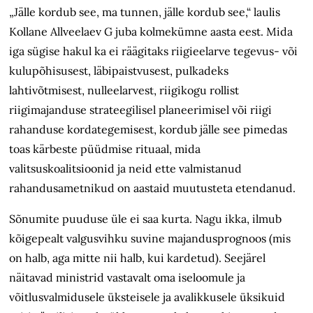
„Jälle kordub see, ma tunnen, jälle kordub see,“ laulis
Kollane Allveelaev G juba kolmekümne aasta eest. Mida
iga sügise hakul ka ei räägitaks riigieelarve tegevus- või
kulupõhisusest, läbipaistvusest, pulkadeks
lahtivõtmisest, nulleelarvest, riigikogu rollist
riigimajanduse strateegilisel planeerimisel või riigi
rahanduse kordategemisest, kordub jälle see pimedas
toas kärbeste püüdmise rituaal, mida
valitsuskoalitsioonid ja neid ette valmistanud
rahandusametnikud on aastaid muutusteta etendanud.
Sõnumite puuduse üle ei saa kurta. Nagu ikka, ilmub
kõigepealt valgusvihku suvine majandusprognoos (mis
on halb, aga mitte nii halb, kui kardetud). Seejärel
näitavad ministrid vastavalt oma iseloomule ja
võitlusvalmidusele üksteisele ja avalikkusele üksikuid