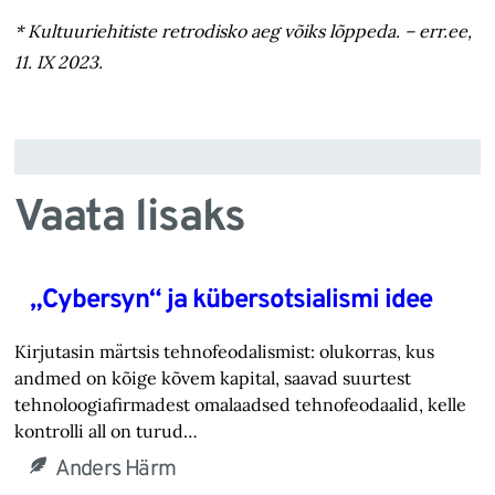
* Kultuuriehitiste retrodisko aeg võiks lõppeda. – err.ee,
11. IX 2023.
Vaata lisaks
„Cybersyn“ ja kübersotsialismi idee
Kirjutasin märtsis tehnofeodalismist: olukorras, kus
andmed on kõige kõvem kapital, saavad suurtest
tehnoloogiafirmadest omalaadsed tehnofeodaalid, kelle
kontrolli all on turud…
Anders Härm