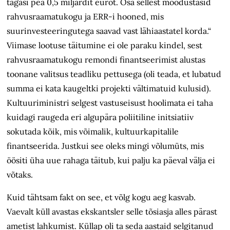
tagasi pea 0,5 miljardit eurot. Osa sellest moodustasid
rahvusraamatukogu ja ERR-i hooned, mis
suurinvesteeringutega saavad vast lähiaastatel korda.“
Viimase lootuse täitumine ei ole paraku kindel, sest
rahvusraamatukogu remondi finantseerimist alustas
toonane valitsus teadliku pettusega (oli teada, et lubatud
summa ei kata kaugeltki projekti vältimatuid kulusid).
Kultuuriministri selgest vastuseisust hoolimata ei taha
kuidagi raugeda eri algupära poliitiline initsiatiiv
sokutada kõik, mis võimalik, kultuurkapitalile
finantseerida. Justkui see oleks mingi võlumüts, mis
öösiti üha uue rahaga täitub, kui palju ka päeval välja ei
võtaks.
Kuid tähtsam fakt on see, et võlg kogu aeg kasvab.
Vaevalt küll avastas ekskantsler selle tõsiasja alles pärast
ametist lahkumist. Küllap oli ta seda aastaid selgitanud