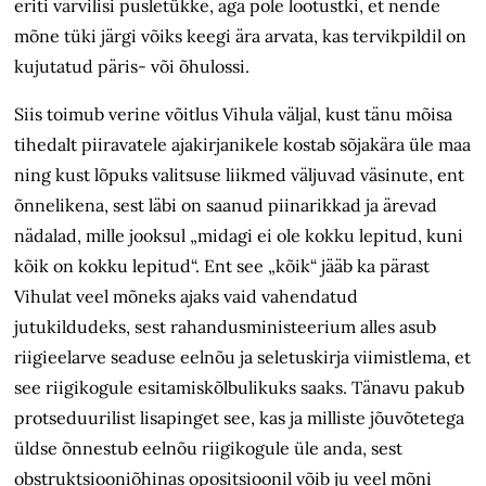
eriti värvilisi pusletükke, aga pole lootustki, et nende
mõne tüki järgi võiks keegi ära arvata, kas tervikpildil on
kujutatud päris- või õhulossi.
Siis toimub verine võitlus Vihula väljal, kust tänu mõisa
tihedalt piiravatele ajakirjanikele kostab sõjakära üle maa
ning kust lõpuks valitsuse liikmed väljuvad väsinute, ent
õnnelikena, sest läbi on saanud piinarikkad ja ärevad
nädalad, mille jooksul „midagi ei ole kokku lepitud, kuni
kõik on kokku lepitud“. Ent see „kõik“ jääb ka pärast
Vihulat veel mõneks ajaks vaid vahendatud
jutukildudeks, sest rahandusministeerium alles asub
riigieelarve seaduse eelnõu ja seletuskirja viimistlema, et
see riigikogule esitamiskõlbulikuks saaks. Tänavu pakub
protseduurilist lisapinget see, kas ja milliste jõuvõtetega
üldse õnnestub eelnõu riigikogule üle anda, sest
obstruktsiooniõhinas opositsioonil võib ju veel mõni