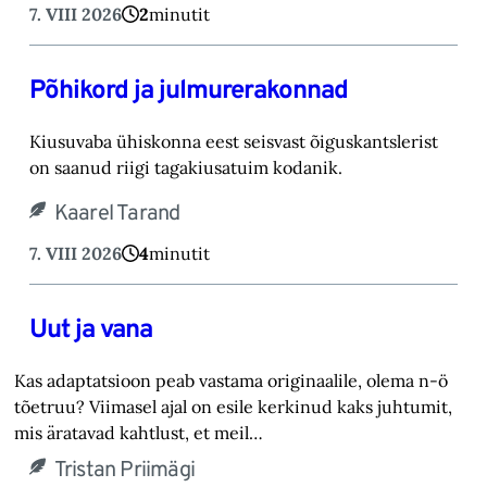
7. VIII 2026
2
minutit
Põhikord ja julmurerakonnad
Kiusuvaba ühiskonna eest seisvast õiguskantslerist
on saanud riigi tagakiusatuim kodanik.
Kaarel Tarand
7. VIII 2026
4
minutit
Uut ja vana
Kas adaptatsioon peab vastama originaalile, olema n-ö
tõetruu? Viimasel ajal on esile kerkinud kaks juhtumit,
mis äratavad kahtlust, et meil…
Tristan Priimägi