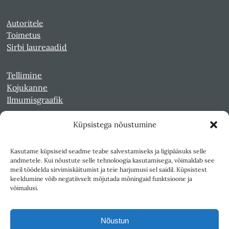
Autoritele
Toimetus
Sirbi laureaadid
Tellimine
Kojukanne
Ilmumisgraafik
Küpsistega nõustumine
Veebiarhiiv
Sirp pdf-failidena Digaris
Kasutame küpsiseid seadme teabe salvestamiseks ja ligipääsuks selle
Kultuurileht 1994-1997
andmetele. Kui nõustute selle tehnoloogia kasutamisega, võimaldab see
Reede 1989-1990
meil töödelda sirvimiskäitumist ja teie harjumusi sel saidil. Küpsistest
Sirp ja Vasar 1940-1989
keeldumine võib negatiivselt mõjutada mõningaid funktsioone ja
võimalusi.
Ligipääsetavus
Kasutustingimused
Nõustun