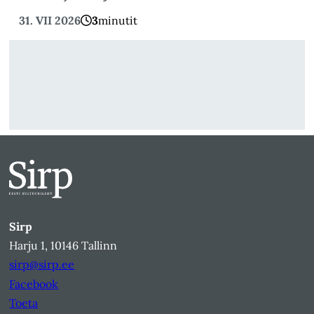
31. VII 2026
3
minutit
Sirp
Harju 1, 10146 Tallinn
sirp@sirp.ee
Facebook
Toeta