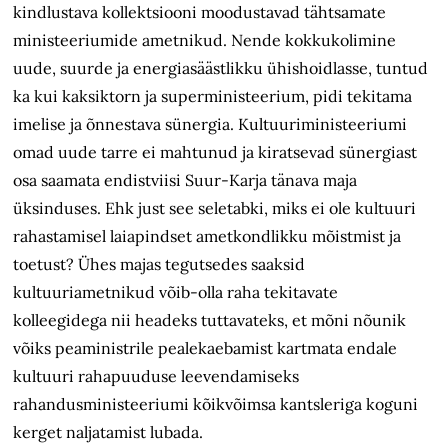
kindlustava kollektsiooni moodustavad tähtsamate
ministeeriumide ametnikud. Nende kokkukolimine
uude, suurde ja energiasäästlikku ühishoidlasse, tuntud
ka kui kaksiktorn ja superministeerium, pidi tekitama
imelise ja õnnestava sünergia. Kultuuriministeeriumi
omad uude tarre ei mahtunud ja kiratsevad sünergiast
osa saamata endistviisi Suur-Karja tänava maja
üksinduses. Ehk just see seletabki, miks ei ole kultuuri
rahastamisel laiapindset ametkondlikku mõistmist ja
toetust? Ühes majas tegutsedes saaksid
kultuuriametnikud võib-olla raha tekitavate
kolleegidega nii headeks tuttavateks, et mõni nõunik
võiks peaministrile pealekaebamist kartmata endale
kultuuri rahapuuduse leevendamiseks
rahandusministeeriumi kõikvõimsa kantsleriga koguni
kerget naljatamist lubada.