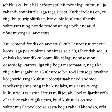
(ehkki avalikult häält tõstmata) nii mõnelegi kultuuri- ja
rahandusministrile, aga tagajärjeta. Kurb järeldus on, et
riigi kultuuripoliitika juhte ei ole kuulatud üheski
valitsuses ning nende teadmiste ega põhjendatud
nõudmistega ei arvestata.
Kui remondifondis on arvestuslikult 7 eurot ruutmeetri
kohta, aga peaks olema minimaalselt 20, tähendab see ju,
et kaks kolmandikku loomulikust lagunemisest on
edaspidigi katteta. Iga riigikogu matemaatik, nagu ka
riigi silmis igakuise 1600eurose brutoväärtusega tavaline
kõrgharidusega kultuuritöötaja saab need andmed
tabelisse panna ning teha kindlaks, mis aastaks kogu
kultuurielu taristu väärtus nulli jõuab. Pool miljardit võib
olla väike raha riigikaitses, kuid kultuuris on see
valitsemisala pooleteise aasta kogu raha. Tähendab, võla