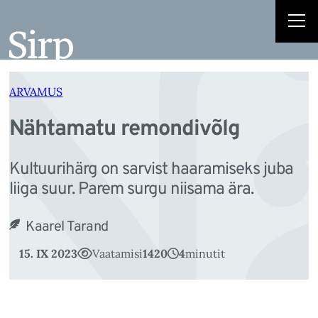
N
Liigu
sisu
juurde
ARVAMUS
Nähtamatu remondivõlg
Kultuurihärg on sarvist haaramiseks juba
liiga suur. Parem surgu niisama ära.
Kaarel Tarand
15. IX 2023
Vaatamisi
1420
4
minutit