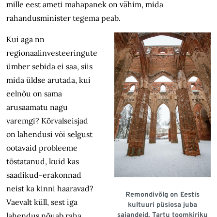
mille eest ameti mahapanek on vähim, mida
rahandusminister tegema peab.
Kui aga nn
regionaalinvesteeringute
ümber sebida ei saa, siis
mida üldse arutada, kui
eelnõu on sama
arusaamatu nagu
varemgi? Kõrvalseisjad
on lahendusi või selgust
ootavaid probleeme
tõstatanud, kuid kas
saadikud-erakonnad
neist ka kinni haaravad?
Remondivõlg on Eestis
Vaevalt küll, sest iga
kultuuri püsiosa juba
lahendus nõuab raha
sajandeid. Tartu toomkiriku