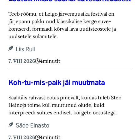
Teeb rõõmu, et Leigo järvemuusika festival on
järjepanu pakkunud klassikalise kerge suve-‎
kontserdi formaadi kõrval lava uudisteostele ja
uudsetele sulamitele.‎
Liis Rull
7. VIII 2026
4
minutit
Koh-tu-mis-paik jäi muutmata
Saalitäis rahvast ootas pinevalt, kuidas tuleb Sten
Heinoja toime küll muutunud olude, kuid
‎interpreedi suhtes endiselt kõrgete ootustega.‎
Säde Einasto
7. VIII 2026
4
minutit