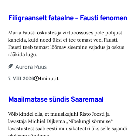
Filigraanselt fataalne – Fausti fenomen
Maria Fausti oskustes ja virtuoossuses pole põhjust
kahelda, kuid need üksi ei tee temast ‎veel Fausti.
Fausti teeb temast lõõmav sisemine vajadus ja oskus
rääkida lugu.‎
Aurora Ruus
7. VIII 2026
4
minutit
Maailmatase sündis Saaremaal
Võib kindel olla, et muusikajuhi Risto Joosti ja
lavastaja Michiel Dijkema „Nibelungi sõrmuse“
lavastustest saab eesti muusikateatri üks selle sajandi
olulisem sündmus.