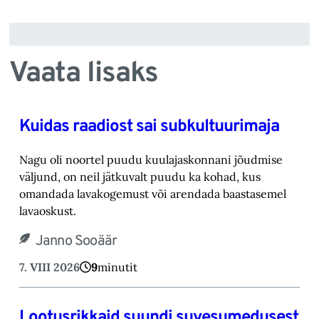
Vaata lisaks
Kuidas raadiost sai subkultuurimaja
Nagu oli noortel puudu kuulajaskonnani jõudmise
väljund, on neil jätkuvalt puudu ka kohad, ‎kus
omandada lavakogemust või arendada baastasemel
lavaoskust.‎
Janno Sooäär
7. VIII 2026
9
minutit
Lootusrikkaid suundi suvesumedusest