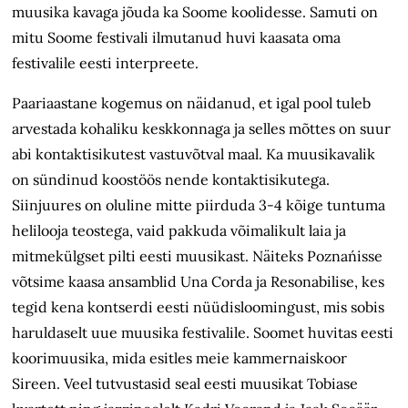
muusika kavaga jõuda ka Soome koolidesse. Samuti on
mitu Soome festivali ilmutanud huvi kaasata oma
festivalile eesti interpreete.
Paariaastane kogemus on näidanud, et igal pool tuleb
arvestada kohaliku keskkonnaga ja selles mõttes on suur
abi kontaktisikutest vastuvõtval maal. Ka muusikavalik
on sündinud koostöös nende kontaktisikutega.
Siinjuures on oluline mitte piirduda 3-4 kõige tuntuma
helilooja teostega, vaid pakkuda võimalikult laia ja
mitmekülgset pilti eesti muusikast. Näiteks Poznańisse
võtsime kaasa ansamblid Una Corda ja Resonabilise, kes
tegid kena kontserdi eesti nüüdisloomingust, mis sobis
haruldaselt uue muusika festivalile. Soomet huvitas eesti
koorimuusika, mida esitles meie kammernaiskoor
Sireen. Veel tutvustasid seal eesti muusikat Tobiase