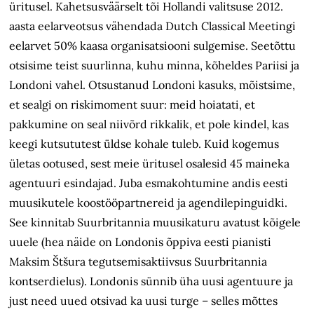
üritusel. Kahetsusväärselt tõi Hollandi valitsuse 2012.
aasta eelarve­otsus vähendada Dutch Classical Meetingi
eelarvet 50% kaasa organisatsiooni sulgemise. Seetõttu
otsisime teist suurlinna, kuhu minna, kõheldes Pariisi ja
Londoni vahel. Otsustanud Londoni kasuks, mõistsime,
et sealgi on riskimoment suur: meid hoiatati, et
pakkumine on seal niivõrd rikkalik, et pole kindel, kas
keegi kutsututest üldse kohale tuleb. Kuid kogemus
ületas ootused, sest meie üritusel osalesid 45 maineka
agentuuri esindajad. Juba esmakohtumine andis eesti
muusikutele koostööpartnereid ja agendilepinguidki.
See kinnitab Suurbritannia muusikaturu avatust kõigele
uuele (hea näide on Londonis õppiva eesti pianisti
Maksim Štšura tegutsemisaktiivsus Suurbritannia
kontserdielus). Londonis sünnib üha uusi agentuure ja
just need uued otsivad ka uusi turge – selles mõttes