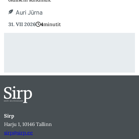
Auri Jürna
31. VII 2026
4
minutit
Sirp
Harju 1, 10146 Tallinn
sirp@sirp.ee