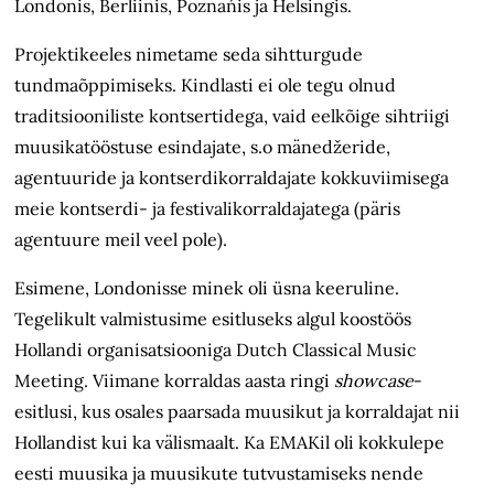
Londonis, Berliinis, Poznańis ja Helsingis.
Projektikeeles nimetame seda sihtturgude
tundmaõppimiseks. Kindlasti ei ole tegu olnud
traditsiooniliste kontsertidega, vaid eelkõige sihtriigi
muusikatööstuse esindajate, s.o mänedžeride,
agentuuride ja kontserdikorraldajate kokkuviimisega
meie kontserdi- ja festivalikorraldajatega (päris
agentuure meil veel pole).
Esimene, Londonisse minek oli üsna keeruline.
Tegelikult valmistusime esitluseks algul koostöös
Hollandi organisatsiooniga Dutch Classical Music
Meeting. Viimane korraldas aasta ringi
showcase
-
esitlusi, kus osales paarsada muusikut ja korraldajat nii
Hollandist kui ka välismaalt. Ka EMAKil oli kokkulepe
eesti muusika ja muusikute tutvustamiseks nende