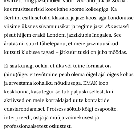
kvartett ning jazzipoolelt Kadri Voorand ja Jaak Sooäär,
kes musitseerisid koos kahe soome kolleegiga. Ka
Berliini esitlusel olid klassika ja jazz koos, aga Londonisse
viisime üksnes süvamuusikat ja tegime jazzi
showcase
’i
pisut hiljem eraldi Londoni jazziklubis Inegales. See
äratas nii suurt tähelepanu, et meie jazzmuusikud
kutsuti klubisse tagasi – jätkuürituski on juba möödas.
Ei saa kunagi öelda, et üks või teine formaat on
(ainu)õige: ettevõtmine peab olema õigel ajal õiges kohas
ja arvestama kohaliku nõudlusega. EMAK loob
keskkonna, kasutegur sõltub paljuski sellest, kui
aktiivsed on meie korraldajad uute kontaktide
edasiarendamisel. Protsess sõltub kõigi osapoolte,
interpreedi, ostja ja müüja võimekusest ja
professionaalsetest oskustest.