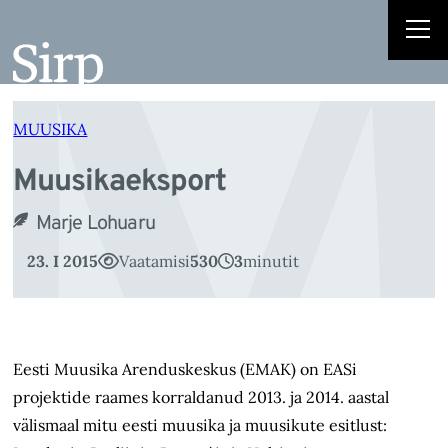
M
Liigu
sisu
juurde
MUUSIKA
Muusikaeksport
Marje Lohuaru
23. I 2015
Vaatamisi
530
3
minutit
Eesti Muusika Arenduskeskus (EMAK) on EASi
projektide raames korraldanud 2013. ja 2014. aastal
välismaal mitu eesti muusika ja muusikute esitlust: