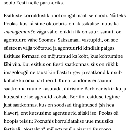
sobib Eesti neile partneriks.
Esitluste korralduslik pool on igal maal isemoodi. Näiteks
Poolas, kus käisime oktoobris, on klassikalise muusika
management
’e väga vähe, ehkki riik on suur, samuti on
agentuure vähe Soomes. Saksamaal, vastupidi, on see
süsteem välja töötatud ja agentuurid kindlalt paigas.
Esitluse formaati on mõjutanud ka koht, kus kohtumine
läbi viia. Kui esitlus on Eesti saatkonnas, siis on riiklik
imagoloogiline taust kindlasti tugev ja saatkond kutsub
kohale ka oma partnerid. Kuna Londonis ei saanud
saatkonna ruume kasutada, üürisime Barbicanis kiriku ja
kutsusime ise agendid kohale. Berliini esitluse tegime
just saatkonnas, kus on soodsad tingimused (sh hea
klaver), ent kutsusime agentuurid siiski ise. Poolas oli
hoopis teisiti: Poznańis korraldatakse uue muusika
festivali „Nostalgia“, millega mullu ajastati Euroopa