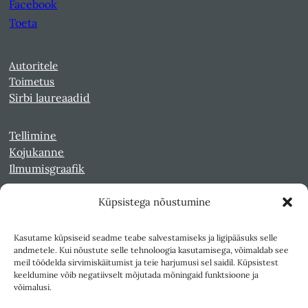
Facebook
Toeta
Autoritele
Toimetus
Sirbi laureaadid
Tellimine
Kojukanne
Ilmumisgraafik
Küpsistega nõustumine
Veebiarhiiv
Sirp pdf-failidena Digaris
Kasutame küpsiseid seadme teabe salvestamiseks ja ligipääsuks selle
Kultuurileht 1994-1997
andmetele. Kui nõustute selle tehnoloogia kasutamisega, võimaldab see
Reede 1989-1990
meil töödelda sirvimiskäitumist ja teie harjumusi sel saidil. Küpsistest
Sirp ja Vasar 1940-1989
keeldumine võib negatiivselt mõjutada mõningaid funktsioone ja
võimalusi.