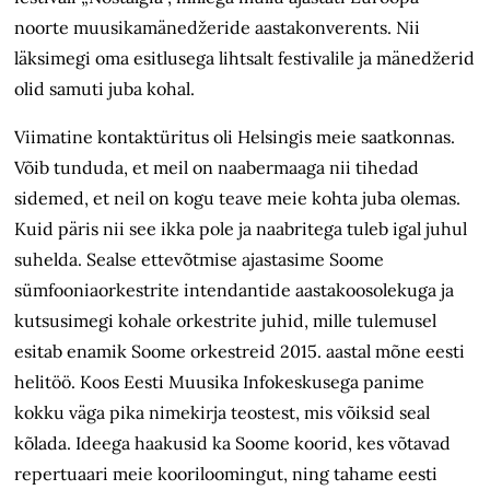
noorte muusikamänedžeride aastakonverents. Nii
läksimegi oma esitlusega lihtsalt festivalile ja mänedžerid
olid samuti juba kohal.
Viimatine kontaktüritus oli Helsingis meie saatkonnas.
Võib tunduda, et meil on naabermaaga nii tihedad
sidemed, et neil on kogu teave meie kohta juba olemas.
Kuid päris nii see ikka pole ja naabritega tuleb igal juhul
suhelda. Sealse ettevõtmise ajastasime Soome
sümfooniaorkestrite intendantide aastakoosolekuga ja
kutsusimegi kohale orkestrite juhid, mille tulemusel
esitab enamik Soome orkestreid 2015. aastal mõne eesti
helitöö. Koos Eesti Muusika Info­keskusega panime
kokku väga pika nimekirja teostest, mis võiksid seal
kõlada. Ideega haakusid ka Soome koorid, kes võtavad
repertuaari meie kooriloomingut, ning tahame eesti