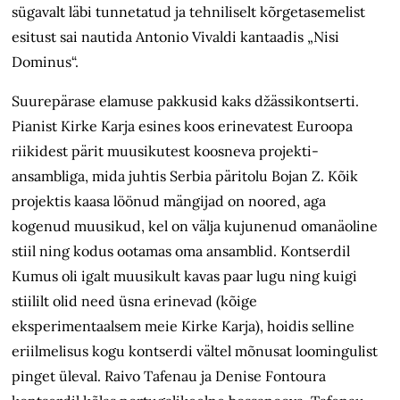
sügavalt läbi tunnetatud ja tehniliselt kõrgetasemelist
esitust sai nautida Antonio Vivaldi kantaadis „Nisi
Dominus“.
Suurepärase elamuse pakkusid kaks džässikontserti.
Pianist Kirke Karja esines koos erinevatest Euroopa
riikidest pärit muusikutest koosneva projekti­
ansambliga, mida juhtis Serbia päritolu Bojan Z. Kõik
projektis kaasa löönud mängijad on noored, aga
kogenud muusikud, kel on välja kujunenud omanäoline
stiil ning kodus ootamas oma ansamblid. Kontserdil
Kumus oli igalt muusikult kavas paar lugu ning kuigi
stiililt olid need üsna erinevad (kõige
eksperimentaalsem meie Kirke Karja), hoidis selline
eriilmelisus kogu kontserdi vältel mõnusat loomingulist
pinget üleval. Raivo Tafenau ja Denise Fontoura