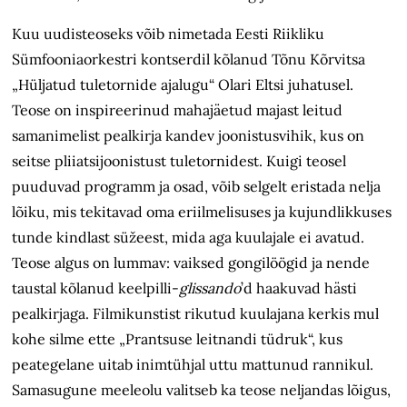
Kuu uudisteoseks võib nimetada Eesti Riikliku
Sümfooniaorkestri kontserdil kõlanud Tõnu Kõrvitsa
„Hüljatud tuletornide ajalugu“ Olari Eltsi juhatusel.
Teose on inspireerinud mahajäetud majast leitud
samanimelist pealkirja kandev joonistusvihik, kus on
seitse pliiatsijoonistust tuletornidest. Kuigi teosel
puuduvad programm ja osad, võib selgelt eristada nelja
lõiku, mis tekitavad oma eriilmelisuses ja kujund­likkuses
tunde kindlast süžeest, mida aga kuulajale ei avatud.
Teose algus on lummav: vaiksed gongilöögid ja nende
taustal kõlanud keelpilli-
glissando
’d haakuvad hästi
pealkirjaga. Filmikunstist rikutud kuulajana kerkis mul
kohe silme ette „Prantsuse leitnandi tüdruk“, kus
peategelane uitab inimtühjal uttu mattunud rannikul.
Samasugune meeleolu valitseb ka teose neljandas lõigus,