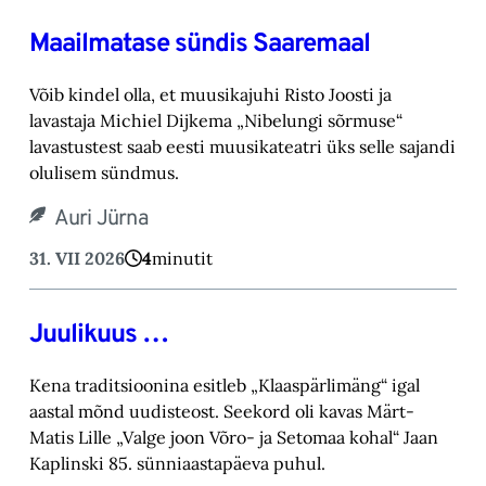
Maailmatase sündis Saaremaal
Võib kindel olla, et muusikajuhi Risto Joosti ja
lavastaja Michiel Dijkema „Nibelungi sõrmuse“
lavastustest saab eesti muusikateatri üks selle sajandi
olulisem sündmus.
Auri Jürna
31. VII 2026
4
minutit
Juulikuus …
Kena traditsioonina esitleb „Klaaspärlimäng“ igal
aastal mõnd uudisteost. Seekord oli kavas Märt-
Matis Lille „Valge joon Võro- ja Setomaa kohal“ Jaan
Kaplinski 85. sünniaastapäeva puhul.