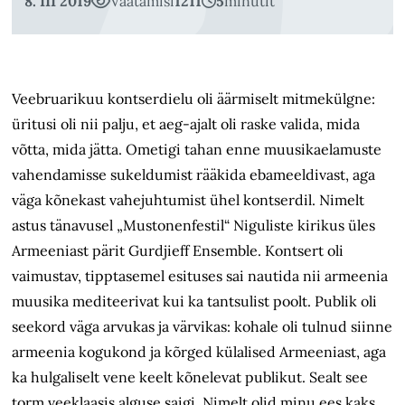
8. III 2019
Vaatamisi
1211
5
minutit
Veebruarikuu kontserdielu oli äärmiselt mitmekülgne:
üritusi oli nii palju, et aeg-ajalt oli raske valida, mida
võtta, mida jätta. Ometigi tahan enne muusikaelamuste
vahendamisse sukeldumist rääkida ebameeldivast, aga
väga kõnekast vahejuhtumist ühel kontserdil. Nimelt
astus tänavusel „Mustonenfestil“ Niguliste kirikus üles
Armeeniast pärit Gurdjieff Ensemble. Kontsert oli
vaimustav, tipptasemel esituses sai nautida nii armeenia
muusika mediteerivat kui ka tantsulist poolt. Publik oli
seekord väga arvukas ja värvikas: kohale oli tulnud siinne
armeenia kogukond ja kõrged külalised Armeeniast, aga
ka hulgaliselt vene keelt kõnelevat publikut. Sealt see
torm veeklaasis alguse saigi. Nimelt olid minu ees kaks