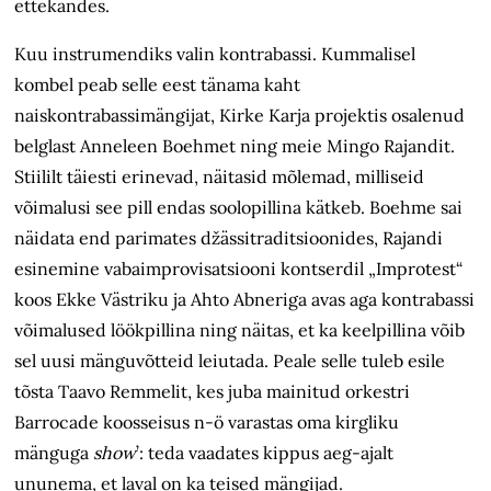
ettekandes.
Kuu instrumendiks valin kontrabassi. Kummalisel
kombel peab selle eest tänama kaht
naiskontrabassimängijat, Kirke Karja projektis osalenud
belglast Anneleen Boehmet ning meie Mingo Rajandit.
Stiililt täiesti erinevad, näitasid mõlemad, milliseid
võimalusi see pill endas soolopillina kätkeb. Boehme sai
näidata end parimates džässitraditsioonides, Rajandi
esinemine vabaimprovisatsiooni kontserdil „Improtest“
koos Ekke Västriku ja Ahto Abneriga avas aga kontrabassi
võimalused löökpillina ning näitas, et ka keelpillina võib
sel uusi mänguvõtteid leiutada. Peale selle tuleb esile
tõsta Taavo Remmelit, kes juba mainitud orkestri
Barrocade koosseisus n-ö varastas oma kirgliku
mänguga
show
’: teda vaadates kippus aeg-ajalt
ununema, et laval on ka teised mängijad.