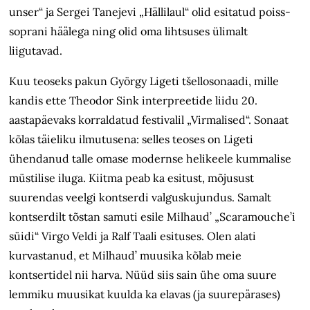
unser“ ja Sergei Tanejevi „Hällilaul“ olid esitatud poiss-
soprani häälega ning olid oma lihtsuses ülimalt
liigutavad.
Kuu teoseks pakun György Ligeti tšellosonaadi, mille
kandis ette Theodor Sink interpreetide liidu 20.
aastapäevaks korraldatud festivalil „Virmalised“. Sonaat
kõlas täieliku ilmutusena: selles teoses on Ligeti
ühendanud talle omase modernse helikeele kummalise
müstilise iluga. Kiitma peab ka esitust, mõjusust
suurendas veelgi kontserdi valguskujundus. Samalt
kontserdilt tõstan samuti esile Milhaud’ „Scaramouche’i
süidi“ Virgo Veldi ja Ralf Taali esituses. Olen alati
kurvastanud, et Milhaud’ muusika kõlab meie
kontsertidel nii harva. Nüüd siis sain ühe oma suure
lemmiku muusikat kuulda ka elavas (ja suurepärases)