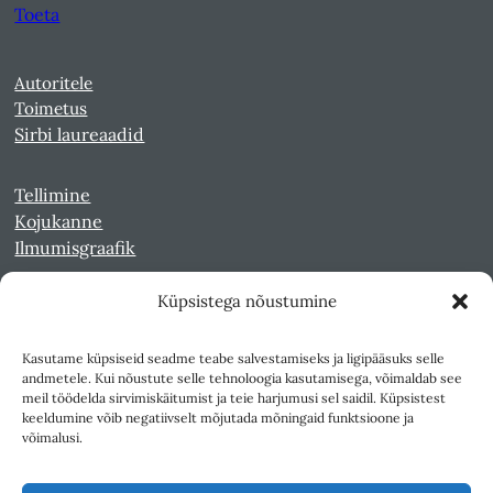
Toeta
Autoritele
Toimetus
Sirbi laureaadid
Tellimine
Kojukanne
Ilmumisgraafik
Küpsistega nõustumine
Veebiarhiiv
Sirp pdf-failidena Digaris
Kasutame küpsiseid seadme teabe salvestamiseks ja ligipääsuks selle
Kultuurileht 1994-1997
andmetele. Kui nõustute selle tehnoloogia kasutamisega, võimaldab see
Reede 1989-1990
meil töödelda sirvimiskäitumist ja teie harjumusi sel saidil. Küpsistest
Sirp ja Vasar 1940-1989
keeldumine võib negatiivselt mõjutada mõningaid funktsioone ja
võimalusi.
Ligipääsetavus