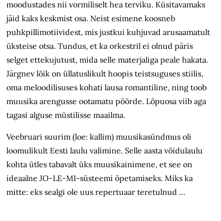
moodustades nii vormiliselt hea terviku. Küsitavamaks
jäid kaks keskmist osa. Neist esimene koosneb
puhkpillimotiividest, mis justkui kuhjuvad arusaamatult
üksteise otsa. Tundus, et ka orkestril ei olnud päris
selget ettekujutust, mida selle materjaliga peale hakata.
Järgnev lõik on üllatuslikult hoopis teistsuguses stiilis,
oma meloodilisuses kohati lausa romantiline, ning toob
muusika arengusse ootamatu pöörde. Lõpuosa viib aga
tagasi alguse müstilisse maailma.
Veebruari suurim (loe: kallim) muusikasündmus oli
loomulikult Eesti laulu valimine. Selle aasta võidulaulu
kohta ütles tabavalt üks muusikainimene, et see on
ideaalne JO-LE-MI-süsteemi õpetamiseks. Miks ka
mitte: eks sealgi ole uus repertuaar teretulnud …