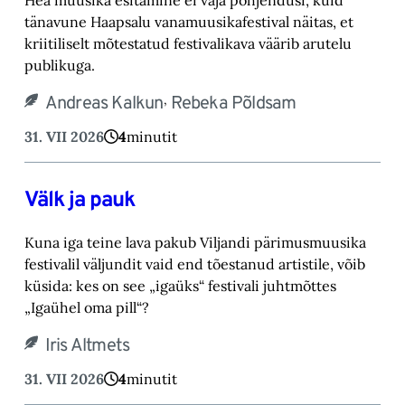
tänavune Haapsalu vanamuusikafestival näitas, et
kriitiliselt mõtestatud festivalikava väärib arutelu
publikuga.
,
Andreas Kalkun
Rebeka Põldsam
31. VII 2026
4
minutit
Välk ja pauk
Kuna iga teine lava pakub Viljandi pärimusmuusika
festivalil väljundit vaid end tõestanud artistile, võib
küsida: kes on see „igaüks“ festivali juhtmõttes
„Igaühel oma pill“?
Iris Altmets
31. VII 2026
4
minutit