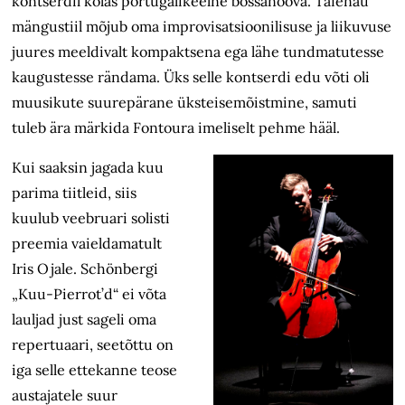
kontserdil kõlas portugalikeelne bossanoova. Tafenau
mängustiil mõjub oma improvisatsioonilisuse ja liikuvuse
juures meeldivalt kompaktsena ega lähe tundmatutesse
kaugustesse rändama. Üks selle kontserdi edu võti oli
muusikute suurepärane üksteisemõistmine, samuti
tuleb ära märkida Fontoura imeliselt pehme hääl.
Kui saaksin jagada kuu
parima tiitleid, siis
kuulub veebruari solisti
preemia vaieldamatult
Iris Ojale. Schönbergi
„Kuu-Pierrot’d“ ei võta
lauljad just sageli oma
repertuaari, seetõttu on
iga selle ettekanne teose
austajatele suur