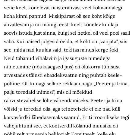
vene keelt kõnelevat naisterahvast veel kolmandalegi
koha kinni pannud. Miskipärast oli see koht kõige
ahvatlevam ja nii mõnigi eesti keelt kõnelev kuulaja
soovis istuda just sinna, kuigi sel hetkel oli veel pool saali
vaba. Kui naised julgesid öelda, et koht on „zanjata“, siis
see, mida nad kuulda said, tekitas minus kerge šoki.
Neid tabanud vihalaviin ja igasuguste nimedega
nimetamine (nõukaaegsed jms) oli olukorra tühisust
arvestades täiesti ebaadekvaatne ning puhtalt keele­
põhine. Oli kunagi selline reklaam nagu „Peeter ja Irina,
palju toredaid inimesi“, mis oli mõeldud
rahvustevahelise lõhe vähendamiseks. Peeter ja Irina
võisid ju toredad olla, aga teineteisele ei ole nad küll
karvavõrdki lähedasemaks saanud. Eriti irooniliseks tegi
vahejuhtumi see, et kontserdil kõlanud muusika oli
põhiliselt armeenia heliloojalt Komitaselt, kelle elu