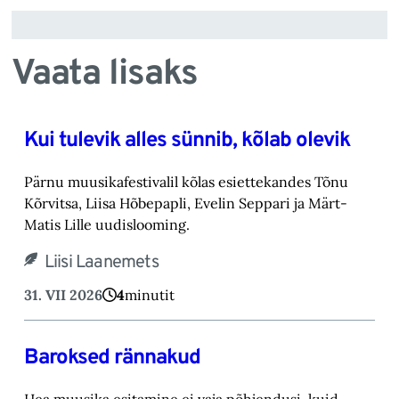
Vaata lisaks
Kui tulevik alles sünnib, kõlab olevik
Pärnu muusikafestivalil kõlas esiettekandes Tõnu
Kõrvitsa, Liisa Hõbepapli, Evelin Seppari ja Märt-
Matis Lille uudislooming.
Liisi Laanemets
31. VII 2026
4
minutit
Baroksed rännakud
Hea muusika esitamine ei vaja põhjendusi, kuid