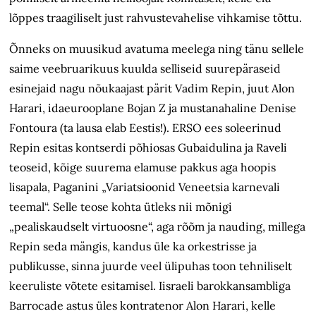
lõppes traagiliselt just rahvuste­vahelise vihkamise tõttu.
Õnneks on muusikud avatuma meelega ning tänu sellele
saime veebruari­kuus kuulda selliseid suurepäraseid
esinejaid nagu nõukaajast pärit Vadim Repin, juut Alon
Harari, idaeurooplane Bojan Z ja mustanahaline Denise
Fontoura (ta lausa elab Eestis!). ERSO ees soleerinud
Repin esitas kontserdi põhiosas Gubaidulina ja Raveli
teoseid, kõige suurema elamuse pakkus aga hoopis
lisapala, Paganini „Variatsioonid Veneetsia karnevali
teemal“. Selle teose kohta ütleks nii mõnigi
„pealiskaudselt virtuoosne“, aga rõõm ja nauding, millega
Repin seda mängis, kandus üle ka orkestrisse ja
publikusse, sinna juurde veel ülipuhas toon tehniliselt
keeruliste võtete esitamisel. Iisraeli barokk­ansambliga
Barrocade astus üles kontratenor Alon Harari, kelle