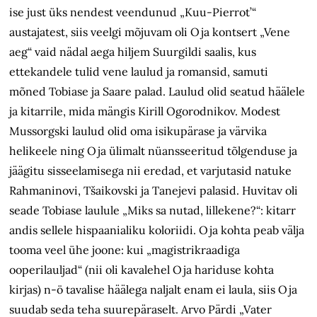
ise just üks nendest veendunud „Kuu-Pierrot’“
austajatest, siis veelgi mõjuvam oli Oja kontsert „Vene
aeg“ vaid nädal aega hiljem Suurgildi saalis, kus
ettekandele tulid vene laulud ja romansid, samuti
mõned Tobiase ja Saare palad. Laulud olid seatud häälele
ja kitarrile, mida mängis Kirill Ogorodnikov. Modest
Mussorgski laulud olid oma isikupärase ja värvika
helikeele ning Oja ülimalt nüansseeritud tõlgenduse ja
jäägitu sisseelamisega nii eredad, et varjutasid natuke
Rahmaninovi, Tšaikovski ja Tanejevi palasid. Huvitav oli
seade Tobiase laulule „Miks sa nutad, lillekene?“: kitarr
andis sellele hispaanialiku koloriidi. Oja kohta peab välja
tooma veel ühe joone: kui „magistrikraadiga
ooperilauljad“ (nii oli kavalehel Oja hariduse kohta
kirjas) n-ö tavalise häälega naljalt enam ei laula, siis Oja
suudab seda teha suurepäraselt. Arvo Pärdi „Vater