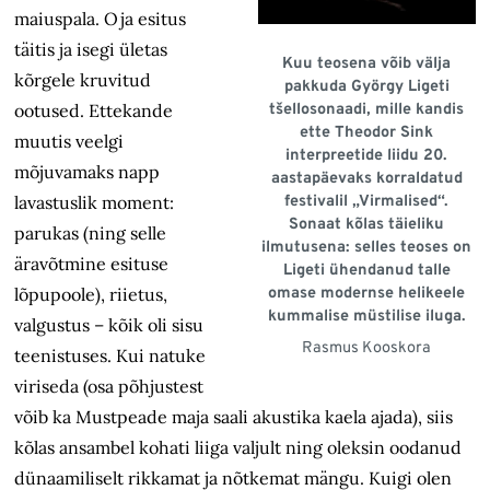
maiuspala. Oja esitus
täitis ja isegi ületas
Kuu teosena võib välja
kõrgele kruvitud
pakkuda György Ligeti
ootused. Ettekande
tšellosonaadi, mille kandis
ette Theodor Sink
muutis veelgi
interpreetide liidu 20.
mõjuvamaks napp
aastapäevaks korraldatud
lavastuslik moment:
festivalil „Virmalised“.
Sonaat kõlas täieliku
parukas (ning selle
ilmutusena: selles teoses on
äravõtmine esituse
Ligeti ühendanud talle
lõpupoole), riietus,
omase modernse helikeele
kummalise müstilise iluga.
valgustus – kõik oli sisu
Rasmus Kooskora
teenistuses. Kui natuke
viriseda (osa põhjustest
võib ka Mustpeade maja saali akustika kaela ajada), siis
kõlas ansambel kohati liiga valjult ning oleksin oodanud
dünaamiliselt rikkamat ja nõtkemat mängu. Kuigi olen