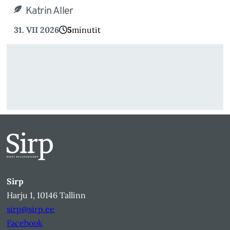
Katrin Aller
31. VII 2026
5
minutit
Sirp
Harju 1, 10146 Tallinn
sirp@sirp.ee
Facebook