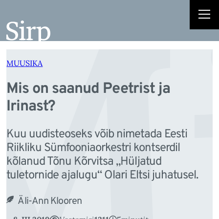
Mi
Liigu
sisu
juurde
MUUSIKA
Mis on saanud Peetrist ja
Irinast?
Kuu uudisteoseks võib nimetada Eesti
Riikliku Sümfooniaorkestri kontserdil
kõlanud Tõnu Kõrvitsa „Hüljatud
tuletornide ajalugu“ Olari Eltsi juhatusel.
Äli-Ann Klooren