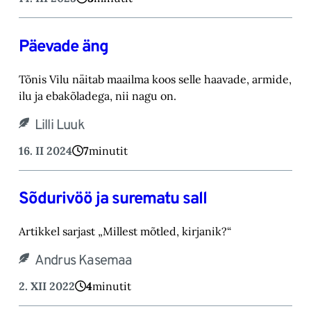
Päevade äng
Tõnis Vilu näitab maailma koos selle haavade, armide,
ilu ja ebakõladega, nii nagu on.
Lilli Luuk
16. II 2024
7
minutit
Sõdurivöö ja surematu sall
Artikkel sarjast „Millest mõtled, kirjanik?“
Andrus Kasemaa
2. XII 2022
4
minutit