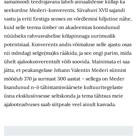
samamoodi teedrajavana läheb annaalidesse küllap ka
seekordne Mederi-konverents. Süvahuvi XVII sajandi
vastu ja eriti Eestiga seoses on võrdlemisi hiljutine nähe,
kuid selle teema ümber on akadeemias koondunud
nüüdseks rahvusvahelise kõlapinnaga uurimuslik
potentsiaal. Konverents andis võimaluse selle ajastu osas
nii mõndagi selge(ma)ks rääkida, ja see ongi parim, mida
ühelt ajalookonverentsilt võib soovida. Mainimata ei saa
jätta, et peakangelase Johann Valentin Mederi sünnist
möödub 370 ja surmast 300 aastat – sellega on Meder
lisandunud n-ö tähistamisväärsete kultuuri­tegelaste
üsna eksklusiivsesse seltskonda ja tema tähtsus meie
ajalooteadvuses saab siitpeale veel ainult kasvada.