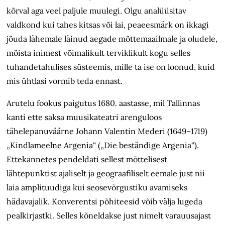
kõrval aga veel paljule muulegi. Olgu analüüsitav
valdkond kui tahes kitsas või lai, peaeesmärk on ikkagi
jõuda lähemale läinud aegade mõttemaailmale ja oludele,
mõista inimest võimalikult terviklikult kogu selles
tuhandetahulises süsteemis, mille ta ise on loonud, kuid
mis ühtlasi vormib teda ennast.
Arutelu fookus paigutus 1680. aastasse, mil Tallinnas
kanti ette saksa muusikateatri arenguloos
tähelepanuväärne Johann Valentin Mederi (1649–1719)
„Kindlameelne Argenia“ („Die beständige Argenia“).
Ettekannetes pendeldati sellest mõttelisest
lähtepunktist ajaliselt ja geograafiliselt eemale just nii
laia amplituudiga kui seosevõrgustiku avamiseks
hädavajalik. Konverentsi põhiteesid võib välja lugeda
pealkirjastki. Selles kõneldakse just nimelt varauusajast