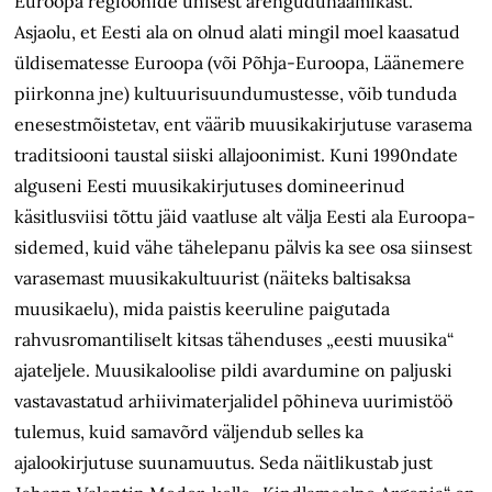
Euroopa regioonide ühisest arengudünaamikast.
Asjaolu, et Eesti ala on olnud alati mingil moel kaasatud
üldisematesse Euroopa (või Põhja-Euroopa, Läänemere
piirkonna jne) kultuurisuundumustesse, võib tunduda
enesestmõistetav, ent väärib muusikakirjutuse varasema
traditsiooni taustal siiski allajoonimist. Kuni 1990ndate
alguseni Eesti muusikakirjutuses domineerinud
käsitlusviisi tõttu jäid vaatluse alt välja Eesti ala Euroopa-
sidemed, kuid vähe tähelepanu pälvis ka see osa siinsest
varasemast muusikakultuurist (näiteks baltisaksa
muusikaelu), mida paistis keeruline paigutada
rahvusromantiliselt kitsas tähenduses „eesti muusika“
ajateljele. Muusikaloolise pildi avardumine on paljuski
vastavastatud arhiivimaterjalidel põhineva uurimistöö
tulemus, kuid samavõrd väljendub selles ka
ajalookirjutuse suunamuutus. Seda näitlikustab just