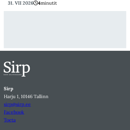
31. VII 2026
4
minutit
Sirp
Harju 1, 10146 Tallinn
sirp@sirp.ee
Facebook
Toeta