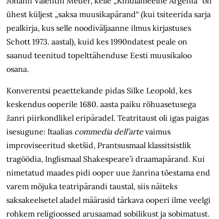
Johann Valentin Meder, kelle „Kindlameelne Argenia“ on
ühest küljest „saksa muusikapärand“ (kui tsiteerida sarja
pealkirja, kus selle noodiväljaanne ilmus kirjastuses
Schott 1973. aastal), kuid kes 1990ndatest peale on
saanud teenitud topelttähenduse Eesti muusikaloo
osana.
Konverentsi peaettekande pidas Silke Leopold, kes
keskendus ooperile 1680. aasta paiku rõhuasetusega
žanri piirkondlikel eripäradel. Teatritaust oli igas paigas
isesugune: Itaalias
commedia dell’arte
vaimus
improviseeritud sketšid, Prantsusmaal klassitsistlik
tragöödia, Inglismaal Shakespeare’i draama­pärand. Kui
nimetatud maades pidi ooper uue žanrina tõestama end
varem mõjuka teatripärandi taustal, siis näiteks
saksakeelsetel aladel määrasid tärkava ooperi ilme veelgi
rohkem religioossed arusaamad sobilikust ja sobimatust.