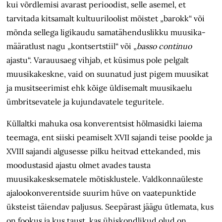
kui võrdlemisi avarast perioodist, selle asemel, et
tarvitada kitsamalt kultuuri­loolist mõistet „barokk“ või
mõnda sellega ligikaudu samatähenduslikku muusika­
määratlust nagu „kontsertstiil“ või „
basso continuo
ajastu“. Varauusaeg vihjab, et küsimus pole pelgalt
muusika­keskne, vaid on suunatud just pigem muusikat
ja musitseerimist ehk kõige üldisemalt muusika­elu
ümbritsevatele ja kujundavatele teguritele.
Küllaltki mahuka osa konverentsist hõlmasidki laiema
teemaga, ent siiski peamiselt XVII sajandi teise poolde ja
XVIII sajandi algusesse pilku heitvad ettekanded, mis
moodustasid ajastu olmet avades tausta
muusikakesksematele mõtisklustele. Valdkonnaüleste
ajalookonverentside suurim hüve on vaatepunktide
üksteist täiendav paljusus. Seepärast jäägu ütlemata, kus
on fookus ja kus taust, kas ühiskondlikud olud on