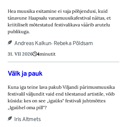
Hea muusika esitamine ei vaja põhjendusi, kuid
tänavune Haapsalu vanamuusikafestival näitas, et
kriitiliselt mõtestatud festivalikava väärib arutelu
publikuga.
,
Andreas Kalkun
Rebeka Põldsam
31. VII 2026
4
minutit
Välk ja pauk
Kuna iga teine lava pakub Viljandi pärimusmuusika
festivalil väljundit vaid end tõestanud artistile, võib
küsida: kes on see „igaüks“ festivali juhtmõttes
„Igaühel oma pill“?
Iris Altmets