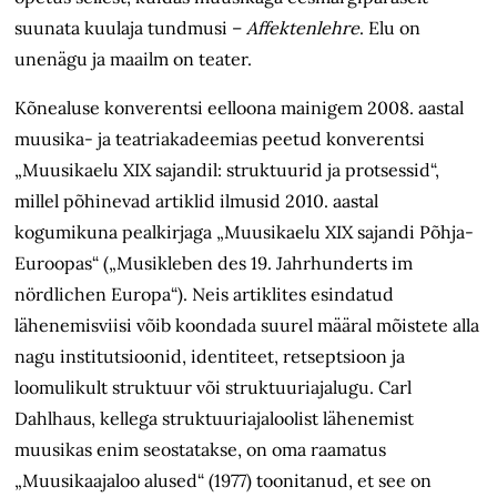
suunata kuulaja tundmusi –
Affektenlehre
. Elu on
unenägu ja maailm on teater.
Kõnealuse konverentsi eelloona mainigem 2008. aastal
muusika- ja teatriakadeemias peetud konverentsi
„Muusika­elu XIX sajandil: struktuurid ja protsessid“,
millel põhinevad artiklid ilmusid 2010. aastal
kogumikuna pealkirjaga „Muusikaelu XIX sajandi Põhja-
Euroopas“ („Musikleben des 19. Jahrhunderts im
nördlichen Europa“). Neis artiklites esindatud
lähenemisviisi võib koondada suurel määral mõistete alla
nagu institutsioonid, identiteet, retseptsioon ja
loomulikult struktuur või struktuuriajalugu. Carl
Dahlhaus, kellega struktuuri­ajaloolist lähenemist
muusikas enim seostatakse, on oma raamatus
„Muusikaajaloo alused“ (1977) toonitanud, et see on