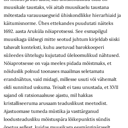
muusikale taustaks, või aitab muusikaelu taustana
mõtestada varauusaegseid ühiskondlikke hierarhiaid ja
käitumisnorme. Ühes ettekandes puudutati näiteks
1692. aasta Aruküla nõiaprotsessi. See esmapilgul
muusikaga üldsegi mitte seotud juhtum kirjeldab siiski
tabavalt konteksti, kuhu asetuvad barokkooperi
süžeedes ühtelugu kujutatud üleloomulikud nähtused.
Nõiaprotsesse on vaja meeles pidada mõistmaks, et
nõiduslik polnud toonases maailmas seletamatu
erandnähtus, vaid midagi, millesse usuti või vähemalt
oldi sunnitud uskuma. Teisalt ei tasu unustada, et XVII
sajand oli ratsionaalsuse ajastu, mil hakkas
kristalliseeruma arusaam teaduslikust meetodist.
Ajastuomase tumeda müstika ja vasttärganud
loodusteadusliku mõistuspära lõikepunktis sündis
õpetus sellest, kuidas muusikaga eesmärgipäraselt