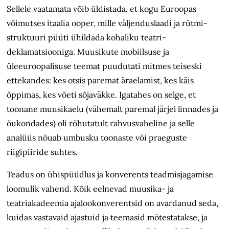
Sellele vaatamata võib üldistada, et kogu Euroopas
võimutses itaalia ooper, mille väljenduslaadi ja rütmi­
struktuuri püüti ühildada kohaliku teatri­
deklamatsiooniga. Muusikute mobiilsuse ja
üleeuroopalisuse teemat puudutati mitmes teiseski
ettekandes: kes otsis paremat äraelamist, kes käis
õppimas, kes võeti sõjaväkke. Igatahes on selge, et
toonane muusikaelu (vähemalt paremal järjel linnades ja
õukonda­des) oli rõhutatult rahvusvaheline ja selle
analüüs nõuab umbusku toonaste või praeguste
riigipiiride suhtes.
Teadus on ühispüüdlus ja konverents teadmisjagamise
loomulik vahend. Kõik eelnevad muusika- ja
teatriakadeemia ajalookonverentsid on avardanud seda,
kuidas vastavaid ajastuid ja teemasid mõtestatakse, ja