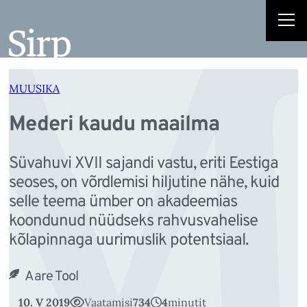
M
Liigu
sisu
juurde
MUUSIKA
Mederi kaudu maailma
Süvahuvi XVII sajandi vastu, eriti Eestiga
seoses, on võrdlemisi hiljutine nähe, kuid
selle teema ümber on akadeemias
koondunud nüüdseks rahvusvahelise
kõlapinnaga uurimuslik potentsiaal.
Aare Tool
10. V 2019
Vaatamisi
734
4
minutit