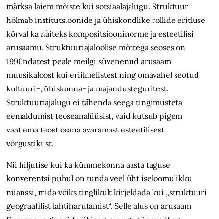
märksa laiem mõiste kui sotsiaalajalugu. Struktuur
hõlmab institutsioonide ja ühiskondlike rollide eritluse
kõrval ka näiteks kompositsiooninorme ja esteetilisi
arusaamu. Struktuuriajaloolise mõttega seoses on
1990ndatest peale meilgi süvenenud arusaam
muusikaloost kui eriilmelistest ning omavahel seotud
kultuuri-, ühiskonna- ja majandus­teguritest.
Struktuuriajalugu ei tähenda seega tingimusteta
eemaldumist teoseanalüüsist, vaid kutsub pigem
vaatlema teost osana avaramast esteetilisest
võrgustikust.
Nii hiljutise kui ka kümmekonna aasta taguse
konverentsi puhul on tunda veel üht iseloomulikku
nüanssi, mida võiks tinglikult kirjeldada kui „struktuuri
geograafilist lahtiharutamist“. Selle alus on arusaam