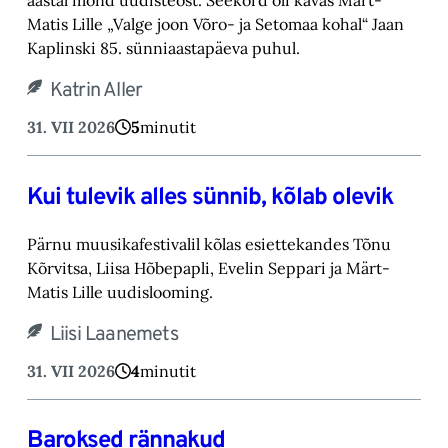
Matis Lille „Valge joon Võro- ja Setomaa kohal“ Jaan
Kaplinski 85. sünniaastapäeva puhul.
Katrin Aller
31. VII 2026
5
minutit
Kui tulevik alles sünnib, kõlab olevik
Pärnu muusikafestivalil kõlas esiettekandes Tõnu
Kõrvitsa, Liisa Hõbepapli, Evelin Seppari ja Märt-
Matis Lille uudislooming.
Liisi Laanemets
31. VII 2026
4
minutit
Baroksed rännakud