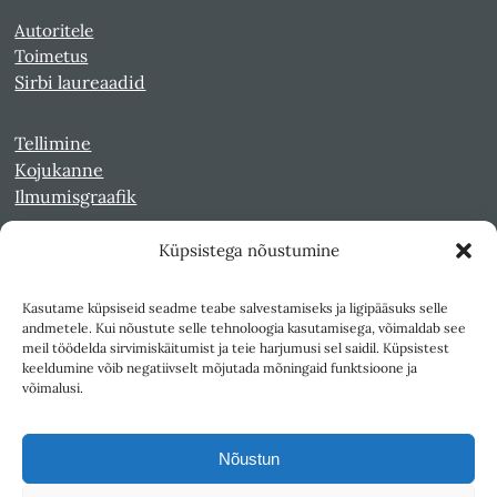
Autoritele
Toimetus
Sirbi laureaadid
Tellimine
Kojukanne
Ilmumisgraafik
Küpsistega nõustumine
Veebiarhiiv
Sirp pdf-failidena Digaris
Kasutame küpsiseid seadme teabe salvestamiseks ja ligipääsuks selle
Kultuurileht 1994-1997
andmetele. Kui nõustute selle tehnoloogia kasutamisega, võimaldab see
Reede 1989-1990
meil töödelda sirvimiskäitumist ja teie harjumusi sel saidil. Küpsistest
Sirp ja Vasar 1940-1989
keeldumine võib negatiivselt mõjutada mõningaid funktsioone ja
võimalusi.
Ligipääsetavus
Kasutustingimused
Nõustun
Teksti- ja andmekaeve