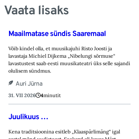
Vaata lisaks
Maailmatase sündis Saaremaal
Võib kindel olla, et muusikajuhi Risto Joosti ja
lavastaja Michiel Dijkema „Nibelungi sõrmuse“
lavastustest saab eesti muusikateatri üks selle sajandi
olulisem sündmus.
Auri Jürna
31. VII 2026
4
minutit
Juulikuus …
Kena traditsioonina esitleb „Klaaspärlimäng“ igal
aastal mõnd uudisteost. Seekord oli kavas Märt-