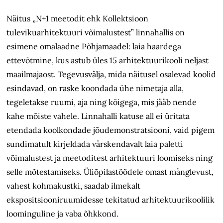
Näitus „N+1 meetodit ehk Kollektsioon
tulevikuarhitektuuri võimalustest” linnahallis on
esimene omalaadne Põhjamaadel: laia haardega
ettevõtmine, kus astub üles 15 arhitektuurikooli neljast
maailmajaost. Tegevusvälja, mida näitusel osalevad koolid
esindavad, on raske koondada ühe nimetaja alla,
tegeletakse ruumi, aja ning kõigega, mis jääb nende
kahe mõiste vahele. Linnahalli katuse all ei üritata
etendada koolkondade jõudemonstratsiooni, vaid pigem
sundimatult kirjeldada värskendavalt laia paletti
võimalustest ja meetoditest arhitektuuri loomiseks ning
selle mõtestamiseks. Üliõpilastöödele omast mänglevust,
vahest kohmakustki, saadab ilmekalt
ekspositsiooniruumidesse tekitatud arhitektuurikoolilik
loominguline ja vaba õhkkond.