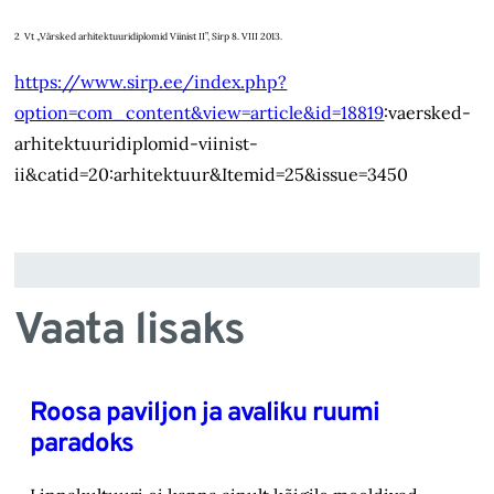
2 Vt „Värsked arhitektuuridiplomid Viinist II”, Sirp 8. VIII 2013.
https://www.sirp.ee/index.php?
option=com_content&view=article&id=18819
:vaersked-
arhitektuuridiplomid-viinist-
ii&catid=20:arhitektuur&Itemid=25&issue=3450
Vaata lisaks
Roosa paviljon ja avaliku ruumi
paradoks