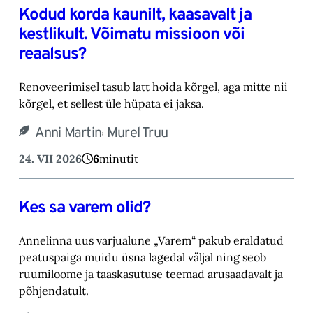
Kodud korda kaunilt, kaasavalt ja
kestlikult. Võimatu missioon või
reaalsus?
Renoveerimisel tasub latt hoida kõrgel, aga mitte nii
kõrgel, et sellest üle hüpata ei jaksa.
,
Anni Martin
Murel Truu
24. VII 2026
6
minutit
Kes sa varem olid?
Annelinna uus varjualune „Varem“ pakub eraldatud
peatuspaiga muidu üsna lagedal väljal ning seob
ruumiloome ja taaskasutuse teemad arusaadavalt ja
põhjendatult.