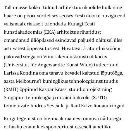
Tallinnasse kokku tulnud arhitektuurikoolide hulk ning
haare on pöördvõrdelises seoses Eesti noorte huviga end
välismaal erialaselt täiendada. Kunagi Eesti
kunstiakadeemias (EKA) arhitektuuriharidust
omandanud üliõpilased esindavad paljusid näitusel üles
astuvatest õppeasutustest. Huvitavat äratundmisrõõmu
pakuvad seega nii Viini rakenduskunsti ülikoolis
(
Universität für Angewandte Kunst Wien) tudeerinud
Larissa Kondina oma tänavu kevadel kaitstud lõputööga,
aasta Melbourne’i kuning­likus tehnoloogiainstituudis
(RMIT) õppinud Kaspar Krassi stuudioprojekt ning
Singapuri tehnoloogia ja disaini ülikoolis (SUTD)
toimetavate Andres Sevtšuki ja Raul Kalvo linnauuringud.
Kuigi tegemist on biennaali raames toimuva näitusega,
ei haaku enamik eksponeeritust otseselt ametliku