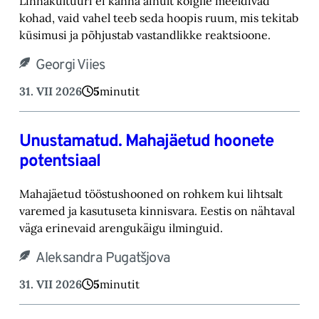
Linnakultuuri ei kanna ainult kõigile meeldivad
kohad, vaid vahel teeb seda hoopis ruum, mis tekitab
küsimusi ja põhjustab vastandlikke reaktsioone.
Georgi Viies
31. VII 2026
5
minutit
Unustamatud. Mahajäetud hoonete
potentsiaal
Mahajäetud tööstushooned on rohkem kui lihtsalt
varemed ja kasutuseta kinnisvara. Eestis on nähtaval
väga erinevaid arengukäigu ilminguid.
Aleksandra Pugatšjova
31. VII 2026
5
minutit