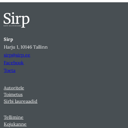
Sirp
Harju 1, 10146 Tallinn
sirp@sirp.ee
Facebook
Toeta
Autoritele
Toimetus
Sirbi laureaadid
Tellimine
Kojukanne