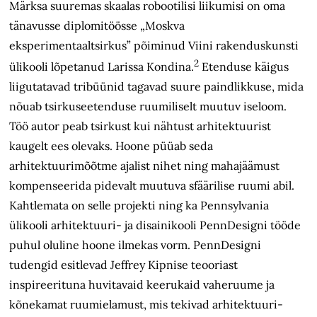
Märksa suuremas skaalas robootilisi liikumisi on oma
tänavusse diplomitöösse „Moskva
eksperimentaaltsirkus” põiminud Viini rakenduskunsti
2
ülikooli lõpetanud Larissa Kondina.
Etenduse käigus
liigutatavad tribüünid tagavad suure paindlikkuse, mida
nõuab tsirkuseetenduse ruumiliselt muutuv iseloom.
Töö autor peab tsirkust kui nähtust arhitektuurist
kaugelt ees olevaks. Hoone püüab seda
arhitektuurimõõtme ajalist nihet ning mahajäämust
kompenseerida pidevalt muutuva sfäärilise ruumi abil.
Kahtlemata on selle projekti ning ka Pennsylvania
ülikooli arhitektuuri- ja disainikooli PennDesigni tööde
puhul oluline hoone ilmekas vorm. PennDesigni
tudengid esitlevad Jeffrey Kipnise teooriast
inspireerituna huvitavaid keerukaid vaheruume ja
kõnekamat ruumi­elamust, mis tekivad arhitektuuri­