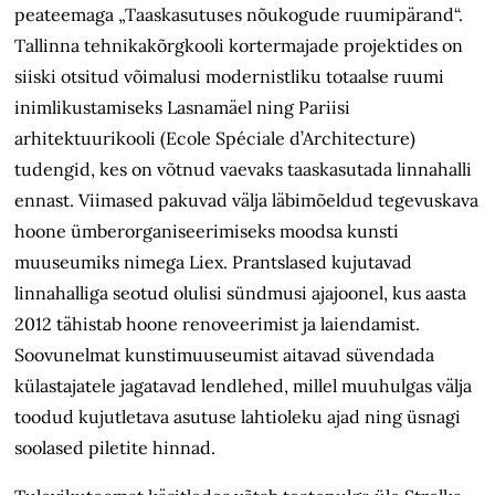
peateemaga „Taaskasutuses nõukogude ruumipärand“.
Tallinna tehnikakõrgkooli kortermajade projektides on
siiski otsitud võimalusi modernistliku totaalse ruumi
inimlikustamiseks Lasnamäel ning Pariisi
arhitektuurikooli (Ecole Spéciale d’Architecture)
tudengid, kes on võtnud vaevaks taaskasutada linnahalli
ennast. Viimased pakuvad välja läbimõeldud tegevuskava
hoone ümberorganiseerimiseks moodsa kunsti
muuseumiks nimega Liex. Prantslased kujutavad
linnahalliga seotud olulisi sündmusi ajajoonel, kus aasta
2012 tähistab hoone renoveerimist ja laiendamist.
Soovunelmat kunstimuuseumist aitavad süvendada
külastajatele jagatavad lendlehed, millel muuhulgas välja
toodud kujutletava asutuse lahtioleku ajad ning üsnagi
soolased piletite hinnad.