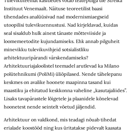
Tulevikuteemat käsitledes võtab teatepulga üle Strelka
Instituut Venemaalt. Näituse teoreetilist baasi
tihendades analüüsivad nad modernismiaegseid
utoopilisi tulevikuennustusi. Nad kirjeldavad, kuidas
seal sisaldub hulk ainest tänaste mõtteviiside ja
loomemeetodite kujundamiseks. Ehk annab pilguheit
minevikku tulevikuvihjeid sotsialistliku
arhitektuuripärandi värskendamiseks?
Arhitektuuriajaloolistel teemadel arutlevad ka Milano
polütehnikumi (PoliMi) üliõpilased. Nende tähelepanu
keskmes on avalike hoonete maapinna tasand kui
maastiku ja ehitatud keskkonna vaheline „kasutajaliides”.
Lisaks tavapärastele lõigetele ja plaanidele kõnelevad
hoonetest nende seintelt võetud jäljendid.
Arhitektuur on valdkond, mis teadagi nõuab tihedat
erialade koostööd ning kus üritatakse pidevalt kaasata