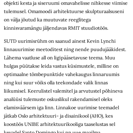
objekti kesta ja siseruumi omavahelisse nihkesse viimise
tulemusel. Omamoodi arhitektuurse skulpturaalsuseni
on välja jõutud ka muutuvate reeglitega
kinnisvaramängu jäljendavas RMIT stuudiotöös.
SUTD uurimisrühm on saanud ainest Kevin Lynchi
linnauurimise meetoditest ning nende puudujääkidest.
Lähema vaatluse all on ligipääsetavuse teema. Muu
hulgas püütakse leida vastus küsimustele, milline on
opti­maalne tõmbepunktide vahekaugus linnaruumis
ning kui suur võiks olla teekondade valik linnas
liikumisel. Keerulistel valemitel ja arvutustel põhineva
analüüsi tulemuste oskuslikul rakendamisel oleks
elamisväärsem iga linn. Linnakoe uurimise teemadel
jätkab Oslo arhitektuuri- ja disainikool (AHO), kes
koostöös UNIBE arhitek­tuurikooliga taaselustas sel
kevadel Santo Domingo kui nn uue maailma