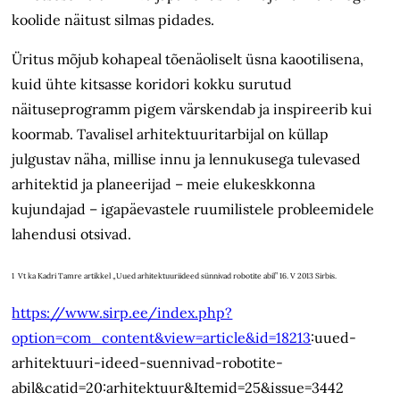
koolide näitust silmas pidades.
Üritus mõjub kohapeal tõenäoliselt üsna kaootilisena,
kuid ühte kitsasse koridori kokku surutud
näituseprogramm pigem värskendab ja inspireerib kui
koormab. Tavalisel arhitektuuritarbijal on küllap
julgustav näha, millise innu ja lennukusega tulevased
arhitektid ja planeerijad – meie elukeskkonna
kujundajad – igapäevastele ruumilistele probleemidele
lahendusi otsivad.
1 Vt ka Kadri Tamre artikkel „Uued arhitektuuriideed sünnivad robotite abil” 16. V 2013 Sirbis.
https://www.sirp.ee/index.php?
option=com_content&view=article&id=18213
:uued-
arhitektuuri-ideed-suennivad-robotite-
abil&catid=20:arhitektuur&Itemid=25&issue=3442