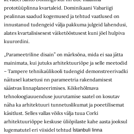
prototüüplinna kvartaleid. Dominikaani Vabariigi
pealinnas saadud kogemused ja tehtud vaatlused on
innustanud tudengeid välja pakkuma julgeid lahendusi,
alates kvartalisisesest väiketööstusest kuni jõel hulpiva
kuurordini.
„Parameetriline disain” on märksõna, mida ei saa jätta
mainimata, kui jutuks arhitektuuriõpe ja selle meetodid
– Tampere tehnikaülikooli tudengid demonstreerivadki
näitusel katsetusi nn parameetria rakendamisest
säästvas linnaplaneerimises. Kõikehõlmava
tehnoloogiauuenduse juurutamise saatel on kosutav
näha ka arhitektuuri tunnetuslikumat ja poeetilisemat
käsitlust. Selles vallas võiks välja tuua Corki
arhitektuuriõppe keskuse üli­õpilaste kahe aasta jooksul
lugematutel eri viisidel tehtud
İstanbuli linna