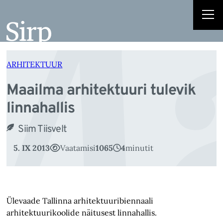
Ma
Liigu
sisu
juurde
ARHITEKTUUR
Maailma arhitektuuri tulevik
linnahallis
Siim Tiisvelt
5. IX 2013
Vaatamisi
1065
4
minutit
Ülevaade Tallinna arhitektuuribiennaali
arhitektuurikoolide näitusest linnahallis.