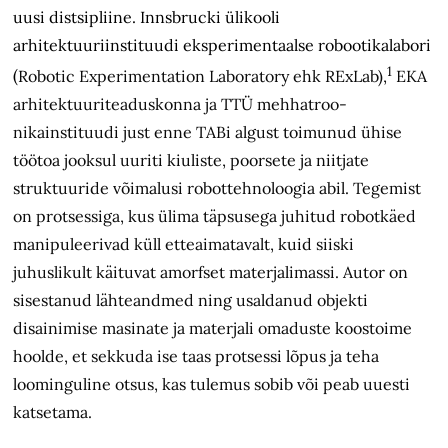
uusi distsipliine. Innsbrucki ülikooli
arhitektuuriinstituudi eksperimen­taalse robootikalabori
1
(
Robotic Experimentation Laboratory ehk RExLab),
EKA
arhitektuuriteaduskonna ja TTÜ mehhatroo­
nikainstituudi just enne TABi algust toimunud ühise
töötoa jooksul uuriti kiuliste, poorsete ja niitjate
struktuuride võimalusi robottehnoloogia abil. Tegemist
on protsessiga, kus ülima täpsusega juhitud robotkäed
manipuleerivad küll etteaimatavalt, kuid siiski
juhuslikult käituvat amorfset materjalimassi. Autor on
sisestanud lähteandmed ning usaldanud objekti
disainimise masinate ja materjali omaduste koostoime
hoolde, et sekkuda ise taas protsessi lõpus ja teha
loominguline otsus, kas tulemus sobib või peab uuesti
katsetama.