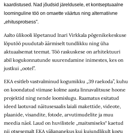
kaardistused. Nad jõudsid järeldusele, et kontseptuaalne
loominguline töö on omaette väärtus ning alternatiiv­ne
„ehitusprotsess”.
Aalto ülikooli lõpetanud Inari Virkkala põgenikekeskuse
lõputöö puudutab äärmiselt tundlikku ning üha
aktuaalsemat teemat. Töö raskuskese on arhitektuuri
abil kogukonnatunde suurendamine inimestes, kes on
justkui „ootel”.
EKA esitleb vastvalminud kogumikku „39 raekoda”, kuhu
on koondatud viimase kolme aasta linnavalitsuse hoone
projektid ning nende loomislugu. Raamatus esitatud
ideed laotuvad näitusesaalis laiali makettide, videote,
plaanide, visandite, fotode, arvutimudelite ja muu
meedia näol. Laud on huvilistele „maitsmiseks“ kaetud
nii otsesemalt EKA väljapanekus kui kujundlikult kogu