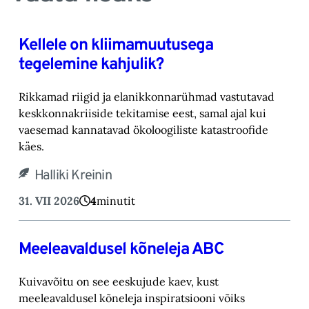
Kellele on kliimamuutusega
tegelemine kahjulik?
Rikkamad riigid ja elanikkonnarühmad vastutavad
keskkonnakriiside tekitamise eest, samal ajal kui
vaesemad kannatavad ökoloogiliste katastroofide
käes.
Halliki Kreinin
31. VII 2026
4
minutit
Meeleavaldusel kõneleja ABC
Kuivavõitu on see eeskujude kaev, kust
meeleavaldusel kõneleja inspiratsiooni võiks