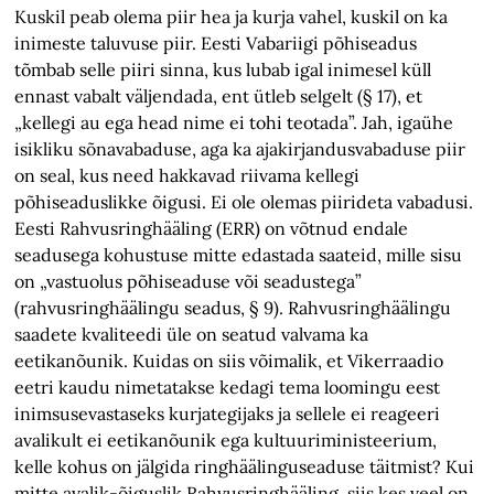
Kuskil peab olema piir hea ja kurja vahel, kuskil on ka
inimeste taluvuse piir. Eesti Vabariigi põhiseadus
tõmbab selle piiri sinna, kus lubab igal inimesel küll
ennast vabalt väljendada, ent ütleb selgelt (§ 17), et
„kellegi au ega head nime ei tohi teotada”. Jah, igaühe
isikliku sõnavabaduse, aga ka ajakirjandusvabaduse piir
on seal, kus need hakkavad riivama kellegi
põhiseaduslikke õigusi. Ei ole olemas piirideta vabadusi.
Eesti Rahvusringhääling (ERR) on võtnud endale
seadusega kohustuse mitte edastada saateid, mille sisu
on „vastuolus põhiseaduse või seadustega”
(rahvusringhäälingu seadus, § 9). Rahvusringhäälingu
saadete kvaliteedi üle on seatud valvama ka
eetikanõunik. Kuidas on siis võimalik, et Vikerraadio
eetri kaudu nimetatakse kedagi tema loomingu eest
inimsusevastaseks kurjategijaks ja sellele ei reageeri
avalikult ei eetikanõunik ega kultuuriministeerium,
kelle kohus on jälgida ringhäälinguseaduse täitmist? Kui
mitte avalik-õiguslik Rahvusringhääling, siis kes veel on