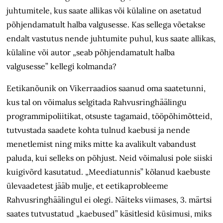
juhtumitele, kus saate allikas või külaline on asetatud
põhjendamatult halba valgusesse. Kas sellega võetakse
endalt vastutus nende juhtumite puhul, kus saate allikas,
külaline või autor „seab põhjendamatult halba
valgusesse” kellegi kolmanda?
Eetikanõunik on Vikerraadios saanud oma saatetunni,
kus tal on võimalus selgitada Rahvusringhäälingu
programmipoliitikat, otsuste tagamaid, tööpõhimõtteid,
tutvustada saadete kohta tulnud kaebusi ja nende
menetlemist ning miks mitte ka avalikult vabandust
paluda, kui selleks on põhjust. Neid võimalusi pole siiski
kuigivõrd kasutatud. „Meediatunnis” kõlanud kaebuste
ülevaadetest jääb mulje, et eetikaprobleeme
Rahvusringhäälingul ei olegi. Näiteks viimases, 3. märtsi
saates tutvustatud „kaebused” käsitlesid küsimusi, miks