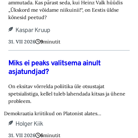
ammutada. Kas pärast seda, kui Heinz Valk hüüdis
„Ükskord me võidame niikuinii!“, on Eestis üldse
kõnesid peetud?
Kaspar Kruup
31. VII 2026
9
minutit
Miks ei peaks valitsema ainult
asjatundjad?
On eksitav võrrelda poliitika üle otsustajat
spetsialistiga, kellel tuleb lahendada kitsas ja ühene
probleem.
Demokraatia kriitikud on Platonist alates…
Holger Kiik
31. VII 2026
6
minutit