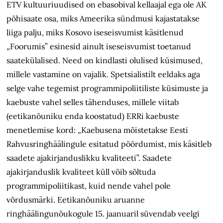
ETV kultuuriuudised on ebasobival kellaajal ega ole AK
põhisaate osa, miks Ameerika sündmusi kajastatakse
liiga palju, miks Kosovo iseseisvumist käsitlenud
„Foorumis” esinesid ainult iseseisvumist toetanud
saatekülalised. Need on kindlasti olulised küsimused,
millele vastamine on vajalik. Spetsialistilt eeldaks aga
selge vahe tegemist programmipoliitiliste küsimuste ja
kaebuste vahel selles tähenduses, millele viitab
(eetikanõuniku enda koostatud) ERRi kaebuste
menetlemise kord: „Kaebusena mõistetakse Eesti
Rahvusringhäälingule esitatud pöördumist, mis käsitleb
saadete ajakirjanduslikku kvaliteeti”. Saadete
ajakirjanduslik kvaliteet küll võib sõltuda
programmipoliitikast, kuid nende vahel pole
võrdusmärki. Eetikanõuniku aruanne
ringhäälingunõukogule 15. jaanuaril süvendab veelgi