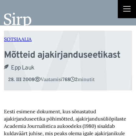
Mõ
Liigu
sisu
juurde
SOTSIAALIA
Mõtteid ajakirjanduseetikast
Epp Lauk
28. III 2008
Vaatamisi
768
2
minutit
Eesti esimene dokument, kus sõnastatud
ajakirjanduseetika põhimõtted, ajakirjandusüli­õpi­laste
Academia Journalistica aukoodeks (1980) sisaldab
kuldaväärt juhise, mis peaks olema igale ajakirjanikule