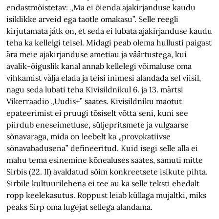
endastmõistetav: „Ma ei õienda ajakirjanduse kaudu
isiklikke arveid ega taotle omakasu”. Selle reegli
kirjutamata jätk on, et seda ei lubata ajakirjanduse kaudu
teha ka kellelgi teisel. Midagi peab olema hullusti paigast
ära meie ajakirjanduse ametiau ja väärtustega, kui
avalik-õiguslik kanal annab kellelegi võimaluse oma
vihkamist välja elada ja teisi inimesi alandada sel viisil,
nagu seda lubati teha Kivisildnikul 6. ja 13. märtsi
Vikerraadio „Uudis+” saates. Kivisildniku maotut
epateerimist ei pruugi tõsiselt võtta seni, kuni see
piirdub eneseimetluse, süljepritsmete ja vulgaarse
sõnavaraga, mida on leebelt ka „provokatiivse
sõnavabadusena” defineeritud. Kuid isegi selle alla ei
mahu tema esinemine kõnealuses saates, samuti mitte
Sirbis (22. II) avaldatud sõim konkreetsete isikute pihta.
Sirbile kultuurilehena ei tee au ka selle teksti ehedalt
ropp keelekasutus. Roppust leiab küllaga mujaltki, miks
peaks Sirp oma lugejat sellega alandama.