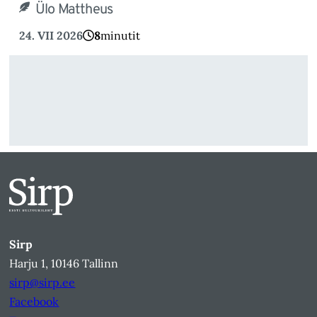
Ülo Mattheus
24. VII 2026
8
minutit
Sirp
Harju 1, 10146 Tallinn
sirp@sirp.ee
Facebook