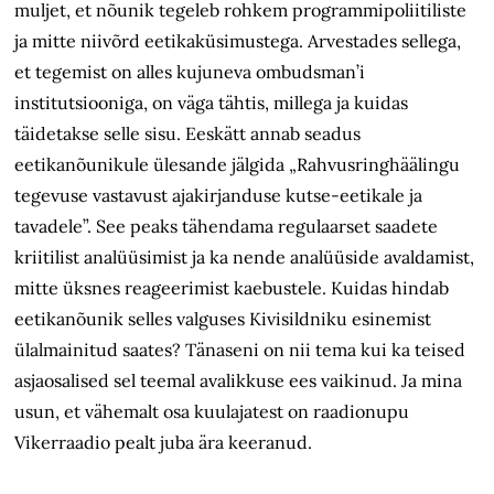
muljet, et nõunik tegeleb rohkem programmipoliitiliste
ja mitte niivõrd eetikaküsimustega. Arvestades sellega,
et tegemist on alles kujuneva ombudsman’i
institutsiooniga, on väga tähtis, millega ja kuidas
täidetakse selle sisu. Eeskätt annab seadus
eetikanõunikule ülesande jälgida „Rahvusringhäälingu
tegevuse vastavust ajakirjanduse kutse-eetikale ja
tavadele”. See peaks tähendama regulaarset saadete
kriitilist analüüsimist ja ka nende analüüside avaldamist,
mitte üksnes reageerimist kaebustele. Kuidas hindab
eetikanõunik selles valguses Kivisildniku esinemist
ülalmainitud saates? Tänaseni on nii tema kui ka teised
asjaosalised sel teemal avalikkuse ees vaikinud. Ja mina
usun, et vähemalt osa kuulajatest on raadionupu
Vikerraadio pealt juba ära keeranud.