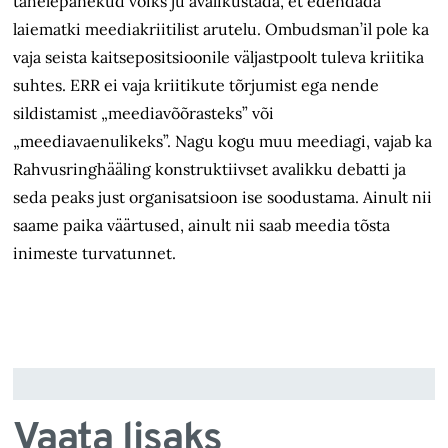
tähelepanekud võiks ju avalikustada, et edendada
laiematki meediakriitilist arutelu. Ombudsman’il pole ka
vaja seista kaitsepositsioonile väljastpoolt tuleva kriitika
suhtes. ERR ei vaja kriitikute tõrjumist ega nende
sildistamist „meediavõõrasteks” või
„meediavaenulikeks”. Nagu kogu muu meediagi, vajab ka
Rahvusringhääling konstruktiivset avalikku debatti ja
seda peaks just organisatsioon ise soodustama. Ainult nii
saame paika väärtused, ainult nii saab meedia tõsta
inimeste turvatunnet.
Vaata lisaks