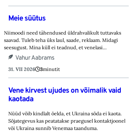
Meie süütus
Niimoodi need tähendused üldrahvalikult tuttavaks
saavad. Tuleb teha üks laul, saade, reklaam. Midagi
seesugust. Mina küll ei teadnud, et venelasi…
Vahur Aabrams
31. VII 2026
3
minutit
Vene kirvest ujudes on võimalik vaid
kaotada
Nüüd võib kindlalt öelda, et Ukraina sõda ei kaota.
Sõjategevus kas peatatakse praegusel kontaktjoonel
või Ukraina sunnib Venemaa taanduma.