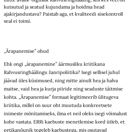
kutsutud ja seatud kujundama ja hoidma head
ajakirjandustava? Paistab aga, et kvaliteedi sisekontroll
seal ei toimi.
„Ärapanemise” ohud
Ehk ongi „ärapanemine” äärmusliku kriitikana
Rahvusringhäälingu žanripoliitika? Isegi sellisel juhul
jäävad üles küsimused, ning mitte ainult hea ja halva
maitse, vaid hea ja kurja piiride ning seaduste täitmise
kohta. „Ärapanemise” formaat legitimeerib ülitugeva
kriitika, millel on suur oht muutuda konkreetsete
inimeste mõnitamiseks, ilma et neil oleks isegi võimalust
kohe vastata. ERRi kaebuste menetlemise kord ütleb, et
eetikanõunik tegeleb kaebustega, mis osutavad