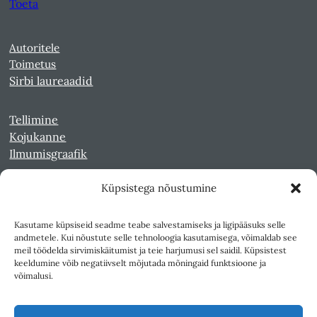
Toeta
Autoritele
Toimetus
Sirbi laureaadid
Tellimine
Kojukanne
Ilmumisgraafik
Küpsistega nõustumine
Veebiarhiiv
Sirp pdf-failidena Digaris
Kasutame küpsiseid seadme teabe salvestamiseks ja ligipääsuks selle
Kultuurileht 1994-1997
andmetele. Kui nõustute selle tehnoloogia kasutamisega, võimaldab see
Reede 1989-1990
meil töödelda sirvimiskäitumist ja teie harjumusi sel saidil. Küpsistest
Sirp ja Vasar 1940-1989
keeldumine võib negatiivselt mõjutada mõningaid funktsioone ja
võimalusi.
Ligipääsetavus
Kasutustingimused