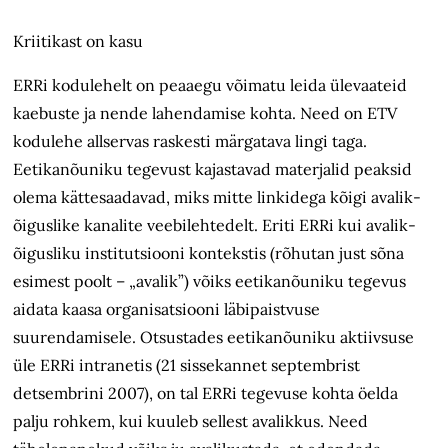
Kriitikast on kasu
ERRi kodulehelt on peaaegu võimatu leida ülevaateid
kaebuste ja nende lahendamise kohta. Need on ETV
kodulehe allservas raskesti märgatava lingi taga.
Eetikanõuniku tegevust kajastavad materjalid peaksid
olema kättesaadavad, miks mitte linkidega kõigi avalik-
õiguslike kanalite veebilehtedelt. Eriti ERRi kui avalik-
õigusliku institutsiooni kontekstis (rõhutan just sõna
esimest poolt – „avalik”) võiks eetikanõuniku tegevus
aidata kaasa organisatsiooni läbipaistvuse
suurendamisele. Otsustades eetikanõuniku aktiivsuse
üle ERRi intranetis (21 sissekannet septembrist
detsembrini 2007), on tal ERRi tegevuse kohta öelda
palju rohkem, kui kuuleb sellest avalikkus. Need