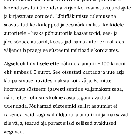
lahenduses tuli ühendada kirjanike, raamatukujundajate
ja kirjastajate ootused. Läbirääkimiste tulemusena
saavutatud kokku­lepped ja eesmärk maksta kõikidele
autoritele – lisaks põhiautorile kaasautorid, ees- ja
järelsõnade autorid, koostajad, sama autor eri rollides –
väljendub praeguse süsteemi müriaadis kordajates.
Algselt oli hüvitisele ette nähtud alampiir – 100 krooni
ehk umbes 6,5 eurot. See otsustati kaotada ja uue asja
läbipaistvuse huvides maksta kõik välja. Et mitte
koormata süsteemi igavesti sentide väljamaksmisega,
nähti ette kohustus kolme aasta tagant avaldust
uuendada. Jõukamad süsteemid sellist aegumist ei
rakenda, vaid koguvad üldjuhul alampiirini ja maksavad
siis välja, teatud aja pärast siiski sellised avaldused
aeguvad.