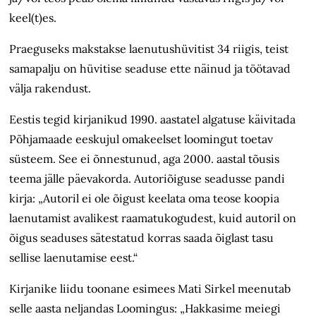
keel(t)es.
Praeguseks makstakse laenutus­hüvitist 34 riigis, teist
samapalju on hüvitise seaduse ette näinud ja töötavad
välja rakendust.
Eestis tegid kirjanikud 1990. aastatel algatuse käivitada
Põhjamaade eeskujul omakeelset loomingut toetav
süsteem. See ei õnnestunud, aga 2000. aastal tõusis
teema jälle päevakorda. Autori­õiguse seadusse pandi
kirja: „Autoril ei ole õigust keelata oma teose koopia
laenutamist avalikest raamatukogudest, kuid autoril on
õigus seaduses sätestatud korras saada õiglast tasu
sellise laenutamise eest.“
Kirjanike liidu toonane esimees Mati Sirkel meenutab
selle aasta neljandas Loomingus: „Hakkasime meiegi