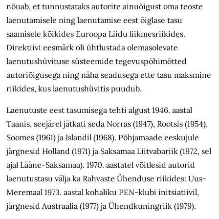
nõuab, et tunnustataks autorite ainuõigust oma teoste
laenutamisele ning laenutamise eest õiglase tasu
saamisele kõikides Euroopa Liidu liikmesriikides.
Direktiivi eesmärk oli ühtlustada olemasolevate
laenutushüvituse süsteemide tegevuspõhimõtted
autoriõigusega ning näha seadusega ette tasu maksmine
riikides, kus laenutushüvitis puudub.
Laenutuste eest tasumisega tehti algust 1946. aastal
Taanis, seejärel jätkati seda Norras (1947), Rootsis (1954),
Soomes (1961) ja Islandil (1968). Põhjamaade eeskujule
järgnesid Holland (1971) ja Saksamaa Liitvabariik (1972, sel
ajal Lääne-Saksa­maa). 1970. aastatel võitlesid autorid
laenutustasu välja ka Rahvaste Ühenduse riikides: Uus-
Meremaal 1973. aastal kohaliku PEN-klubi initsiatiivil,
järgnesid Austraalia (1977) ja Ühendkuningriik (1979).