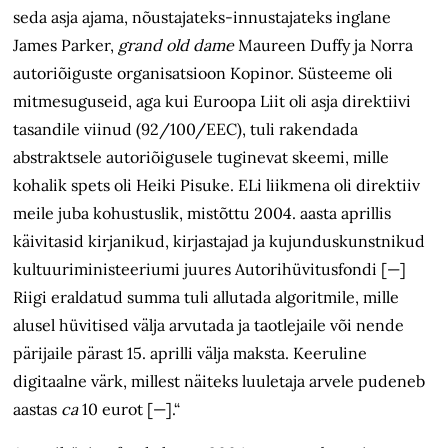
seda asja ajama, nõustajateks-innustajateks inglane
James Parker,
grand old dame
Maureen Duffy ja Norra
autoriõiguste organisatsioon Kopinor. Süsteeme oli
mitmesuguseid, aga kui Euroopa Liit oli asja direktiivi
tasandile viinud (92/100/EEC), tuli rakendada
abstraktsele autoriõigusele tuginevat skeemi, mille
kohalik spets oli Heiki Pisuke. ELi liikmena oli direktiiv
meile juba kohustuslik, mistõttu 2004. aasta aprillis
käivitasid kirjanikud, kirjastajad ja kujunduskunstnikud
kultuuriministeeriumi juures Autorihüvitusfondi [—]
Riigi eraldatud summa tuli allutada algoritmile, mille
alusel hüvitised välja arvutada ja taotlejaile või nende
pärijaile pärast 15. aprilli välja maksta. Keeruline
digitaalne värk, millest näiteks luuletaja arvele pudeneb
aastas
ca
10 eurot [—].“