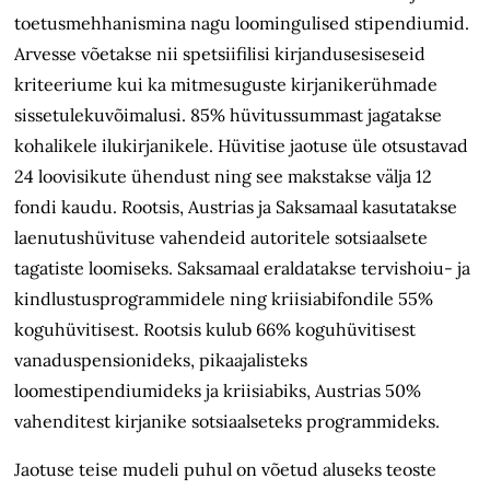
toetus­mehhanismina nagu loomingulised stipendiumid.
Arvesse võetakse nii spetsiifilisi kirjandusesiseseid
kriteeriume kui ka mitmesuguste kirjanikerühmade
sissetulekuvõimalusi. 85% hüvitussummast jagatakse
kohalikele ilukirjanikele. Hüvitise jaotuse üle otsustavad
24 loov­isikute ühendust ning see makstakse välja 12
fondi kaudu. Rootsis, Austrias ja Saksamaal kasutatakse
laenutus­hüvituse vahendeid autoritele sotsiaalsete
tagatiste loomiseks. Saksamaal eraldatakse tervishoiu- ja
kindlustusprogrammidele ning kriisiabifondile 55%
koguhüvitisest. Rootsis kulub 66% koguhüvitisest
vanaduspensionideks, pikaajalisteks
loomestipendiumideks ja kriisiabiks, Austrias 50%
vahenditest kirjanike sotsiaalseteks programmideks.
Jaotuse teise mudeli puhul on võetud aluseks teoste