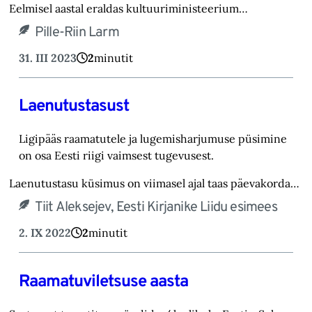
Eelmisel aastal eraldas kultuuriministeerium…
Pille-Riin Larm
31. III 2023
2
minutit
Laenutustasust
Ligipääs raamatutele ja lugemisharjumuse püsimine
on osa Eesti riigi vaimsest tugevusest.
Laenutustasu küsimus on viimasel ajal taas päevakorda…
Tiit Aleksejev, Eesti Kirjanike Liidu esimees
2. IX 2022
2
minutit
Raamatuviletsuse aasta