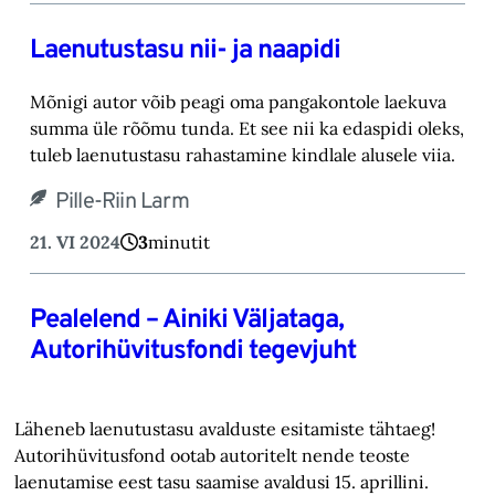
Laenutustasu nii- ja naapidi
Mõnigi autor võib peagi oma pangakontole laekuva
summa üle rõõmu tunda. Et see nii ka edaspidi oleks,
tuleb laenutustasu rahastamine kindlale alusele viia.
Pille-Riin Larm
21. VI 2024
3
minutit
Pealelend – Ainiki Väljataga,
Autorihüvitusfondi tegevjuht
Läheneb laenutustasu avalduste esitamiste tähtaeg!
Autorihüvitusfond ootab autoritelt nende teoste
laenutamise eest tasu saamise avaldusi 15. aprillini.