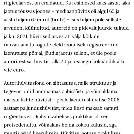
riigieelarvest on eraldatud. Kui esimesed kaks aastat läks
jaotus tõusvas joones – mediaanhüvitis oli algul 65 ja
aasta hiljem 67 eurot (bruto) –, siis hiljem pole selliste
arvudeni küünditud, autoreid on pidevalt juurde tulnud
ja kui 2021. hüvitised arvestati välja kõikide
rahvaraamatu­kogude elektrooniliselt registreeritud
laenutuste põhjal, jõudis jaotus selleni, et üle poole
autoritest sai hüvitist alla 20 ja peaaegu kolmandik alla
viie euro.
Autorihüvitusfond on sihtasutus, mille struktuur ja
tegevus pidid andma mastaabisäästu ja võimaldama
maksta kahte hüvitist – peale laenutushüvitise 2006.
aastast paljundushüvitist, mida Eesti maksab samuti
riigieelarvest. Rahvus­vahelises praktikas oli see
pretsedenditu, võimaldas hoida kokku kulusid, aga
muutis asjad keeruliseks. Hüvitise jaotuse praktilises