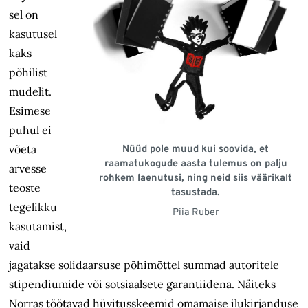
sel on
kasutusel
kaks
põhilist
mudelit.
Esimese
puhul ei
võeta
Nüüd pole muud kui soovida, et
raamatukogude aasta tulemus on palju
arvesse
rohkem laenutusi, ning neid siis väärikalt
teoste
tasustada.
tegelikku
Piia Ruber
kasutamist,
vaid
jagatakse solidaarsuse põhimõttel summad autoritele
stipendiumide või sotsiaalsete garantiidena. Näiteks
Norras töötavad hüvitusskeemid omamaise ilukirjanduse