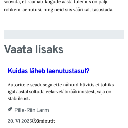
soovida, et raamatukogude aasta tulemus on palju
rohkem laenutusi, ning neid siis väärikalt tasustada.
Vaata lisaks
Kuidas läheb laenutustasul?
Autoritele seadusega ette nähtud hüvitis ei tohiks
igal aastal sõltuda eelarveläbirääkimistest, vaja on
stabiilsust.
Pille-Riin Larm
20. VI 2025
3
minutit