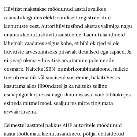
Hüvitist makstakse möödunud aastal avalikes
raamatukogudes elektrooniliselt registreeritud
laenutuste eest. Autorihüvitusfond alustas valimiga nagu
enamus laenutushüvitussüsteeme. Laenutusandmeid
lähemalt vaadates selgus kohe, et bibliokirjed ei ole
hüvitiste arvestamiseks piisavalt detailsed ega täpsed. Ja
ei peagi olema – hüvitise arvutamine pole nende
eesmärk. Näiteks ISBN-numbrikombinatsioone, millele
toetub enamik välismaiseid süsteeme, hakati Eestis
kasutama alles 1990ndatel ja ka näiteks selline
esmapilgul lihtne asi nagu ilmumisaasta võib bibliokirjes
esineda mitmel moel, sealjuures mitte tingimata
arvväärtusena.
Esimestel aastatel pakkus AHF autoritele möödunud
aasta töötlemata laenutusandmete põhjal eeltäidetud