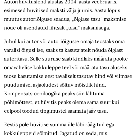
Autorihüvitusfond alustas 2004. aasta veebruaris,
esimesed hüvitised maksti välja juunis. Aasta lõpus
muutus autoriõiguse seadus, „õiglase tasu“ maksmise
nõue oli asendatud lihtsalt „tasu“ maksmisega.
Juhul kui autor või autoriõiguste omaja teostaks oma
varalisi õigusi ise, saaks ta kasutajatelt nõuda õiglast
autoritasu. Selle suuruse saab kindlaks määrata poolte
omavahelise kokkuleppe teel või määrata tasu aluseks
teose kasutamise eest tavaliselt tasutav hind või viimase
puudumisel asjaoludest sõltuv mõistlik hind.
Kompensatsiooniloogika peaks siin lähtuma
põhimõttest, et hüvitis peaks olema sama suur kui
eelpool toodud tingimustel saamata jääv tasu.
Eestis pole hüvitise summa üle läbi räägitud ega
kokkuleppeid sõlmitud. Jagatud on seda, mis