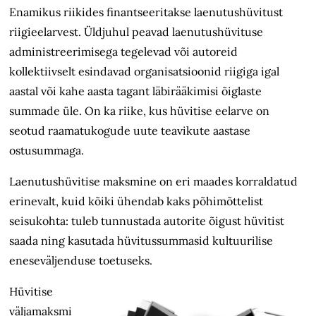
Enamikus riikides finantseeritakse laenutushüvitust
riigieelarvest. Üld­juhul peavad laenutushüvituse
administreerimisega tegelevad või autoreid
kollektiivselt esindavad organisatsioonid riigiga igal
aastal või kahe aasta tagant läbirääkimisi õiglaste
summade üle. On ka riike, kus hüvitise eelarve on
seotud raamatukogude uute teavikute aastase
ostusummaga.
Laenutushüvitise maksmine on eri maades korraldatud
erinevalt, kuid kõiki ühendab kaks põhimõttelist
seisukohta: tuleb tunnustada autorite õigust hüvitist
saada ning kasutada hüvitussummasid kultuurilise
eneseväljenduse toetuseks.
Hüvitise
väljamaksmi