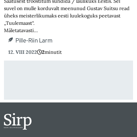
Saatusest troostitum sündida / laulikuks Eestis. Sel
suvel on mulle korduvalt meenunud Gustav Suitsu read
üheks meisterlikumaks eesti luulekoguks peetavast
„Tuulemaast“.
Mäletatavasti…
Pille-Riin Larm
12. VIII 2022
2
minutit