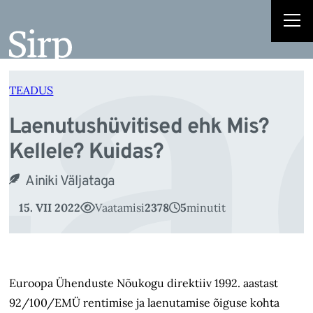
a
Liigu
sisu
juurde
TEADUS
Laenutushüvitised ehk Mis?
Kellele? Kuidas?
Ainiki Väljataga
15. VII 2022
Vaatamisi
2378
5
minutit
Euroopa Ühenduste Nõukogu direktiiv 1992. aastast
92/100/EMÜ rentimise ja laenutamise õiguse kohta