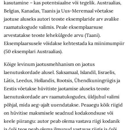
kasutamine – kas potentsiaalne või tegelik. Austraalias,
Belgias, Kanadas, Taanis ja Uus-Meremaal võetakse
jaotuse aluseks autori teoste eksemplaride arv avalike
raamatu­kogude valimis. Peale eksemplaarsuse
arvestatakse teoste lehekülgede arvu (Taani).
Eksemplaarsusele võidakse kehtestada ka miinimumpiir
(50 eksemplari Austraalias).
Kõige levinum jaotusmehhanism on jaotus
laenutuskordade alusel. Saksa­maal, Islandil, Iisraelis,
Lätis, Leedus, Hollandis, Rootsis, Ühendkuningriigis ja
Eestis võetakse hüvitiste jaotamise aluseks teoste
laenutuskordade arv raamatu­kogudes, üldjuhul valimi
põhjal, mida aeg-ajalt uuendatakse. Peaaegu kõik riigid
on hüvitise maksmisele seadnud kodakondsuse või
keele piirangu: autor peab olema vastava riigi kodanik
ja/või teos peab olema ilmunud vastavas riigis ja/või