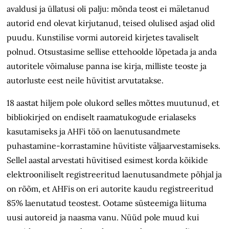
avaldusi ja üllatusi oli palju: mõnda teost ei mäletanud
autorid end olevat kirjutanud, teised olulised asjad olid
puudu. Kunstilise vormi autoreid kirjetes tavaliselt
polnud. Otsustasime sellise ettehoolde lõpetada ja anda
autoritele võimaluse panna ise kirja, milliste teoste ja
autorluste eest neile hüvitist arvutatakse.
18 aastat hiljem pole olukord selles mõttes muutunud, et
bibliokirjed on endiselt raamatukogude erialaseks
kasutamiseks ja AHFi töö on laenutusandmete
puhastamine-korrastamine hüvitiste väljaarvestamiseks.
Sellel aastal arvestati hüvitised esimest korda kõikide
elektrooniliselt registreeritud laenutusandmete põhjal ja
on rõõm, et AHFis on eri autorite kaudu registreeritud
85% laenutatud teostest. Ootame süsteemiga liituma
uusi autoreid ja naasma vanu. Nüüd pole muud kui