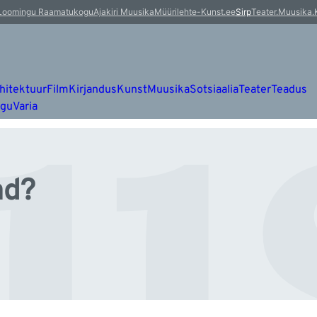
u
Loomingu Raamatukogu
Ajakiri Muusika
Müürileht
e-Kunst.ee
Sirp
Teater.Muusika.
hitektuur
Film
Kirjandus
Kunst
Muusika
Sotsiaalia
Teater
Teadus
ugu
Varia
ad?