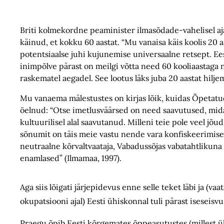
Briti kolmekordne peaminister ilmasõdade-vahelisel ajal 
käinud, et kokku 60 aastat. “Mu vanaisa käis koolis 20 aa
potentsiaalse juhi kujunemise universaalne retsept. Eestl
inimpõlve pärast on meilgi võtta need 60 kooliaastaga
raskematel aegadel. See lootus läks juba 20 aastat hilje
Mu vanaema mälestustes on kirjas lõik, kuidas Õpetatud 
öelnud: “Otse imetlusväärsed on need saavutused, mida t
kultuurilisel alal saavutanud. Milleni teie pole veel 
sõnumit on täis meie vastu nende vara konfiskeerimises
neutraalne kõrvaltvaataja, Vabadussõjas vabatahtlikuna
enamlased” (Ilmamaa, 1997).
Aga siis lõigati järjepidevus enne selle teket läbi ja (
okupatsiooni ajal) Eesti ühiskonnal tuli pärast iseseisv
Praegu õpib Eesti kõrgemates õppeasutustes (millest ül