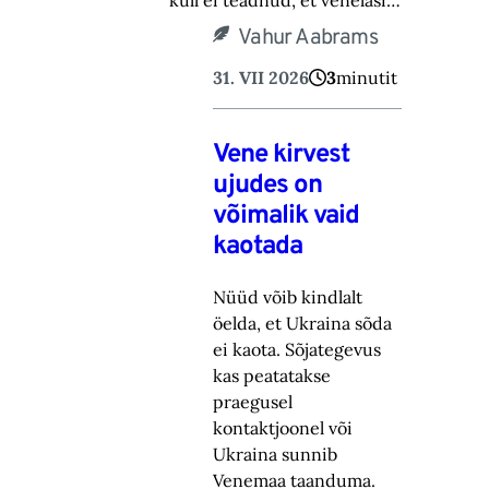
küll ei teadnud, et venelasi…
Vahur Aabrams
31. VII 2026
3
minutit
Vene kirvest
ujudes on
võimalik vaid
kaotada
Nüüd võib kindlalt
öelda, et Ukraina sõda
ei kaota. Sõjategevus
kas peatatakse
praegusel
kontaktjoonel või
Ukraina sunnib
Venemaa taanduma.