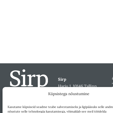
Sirp
Harju 1, 10146 Tallinn
sirp@sirp.ee
Küpsistega nõustumine
Facebook
Toeta
Kasutame küpsiseid seadme teabe salvestamiseks ja ligipääsuks selle andm
nõustute selle tehnoloogia kasutamisega, võimaldab see meil töödelda