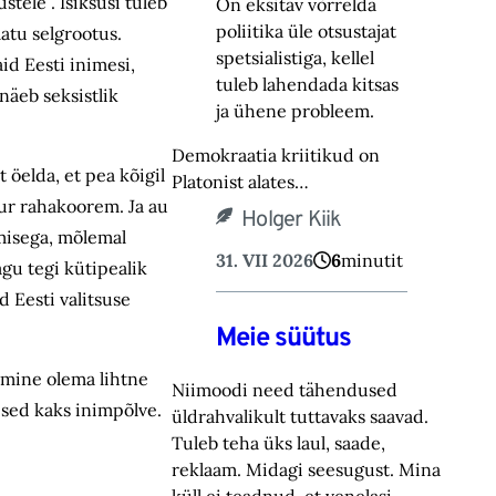
tele”. Isiksusi tuleb
On eksitav võrrelda
poliitika üle otsustajat
matu selgrootus.
spetsialistiga, kellel
id Eesti inimesi,
tuleb lahendada kitsas
äeb seksistlik
ja ühene probleem.
Demokraatia kriitikud on
 öelda, et pea kõigil
Platonist alates…
ur rahakoorem. Ja au
Holger Kiik
misega, mõlemal
31. VII 2026
6
minutit
agu tegi kütipealik
 Eesti valitsuse
Meie süütus
tumine olema lihtne
Niimoodi need tähendused
ised kaks inimpõlve.
üldrahvalikult tuttavaks saavad.
Tuleb teha üks laul, saade,
reklaam. Midagi seesugust. Mina