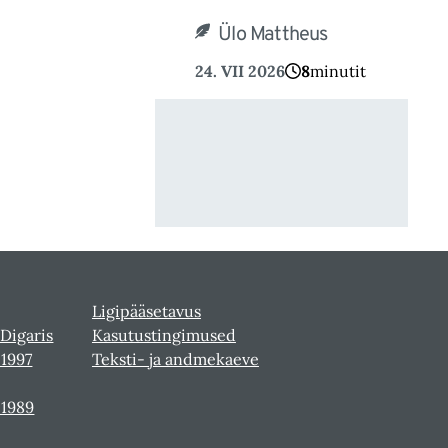
Ülo Mattheus
24. VII 2026
8
minutit
Ligipääsetavus
 Digaris
Kasutustingimused
-1997
Teksti- ja andmekaeve
-1989