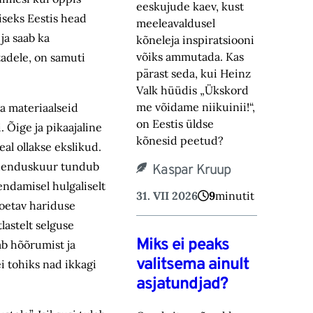
eeskujude kaev, kust
iseks Eestis head
meeleavaldusel
 ja saab ka
kõneleja inspiratsiooni
võiks ammutada. Kas
tadele, on samuti
pärast seda, kui Heinz
Valk hüüdis „Ükskord
me võidame niikuinii!“,
a materiaalseid
on Eestis üldse
. Õige ja pikaajaline
kõnesid peetud?
al ollakse ekslikud.
 uuenduskuur tundub
Kaspar Kruup
endamisel hulgaliselt
31. VII 2026
9
minutit
toetav hariduse
lastelt selguse
Miks ei peaks
ab hõõrumist ja
valitsema ainult
ei tohiks nad ikkagi
asjatundjad?