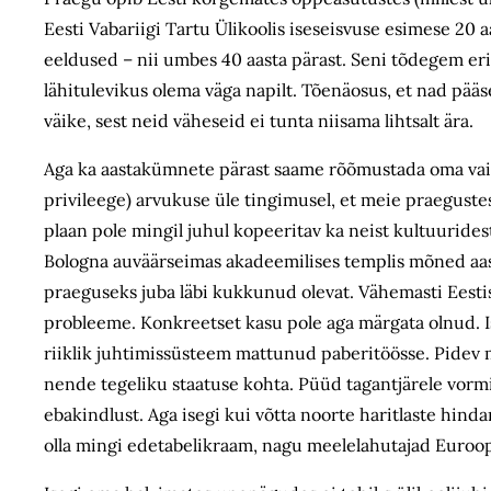
Eesti Vabariigi Tartu Ülikoolis iseseisvuse esimese 20
eeldused – nii umbes 40 aasta pärast. Seni tõdegem erilis
lähitulevikus olema väga napilt. Tõenäosus, et nad pä
väike, sest neid väheseid ei tunta niisama lihtsalt ära.
Aga ka aastakümnete pärast saame rõõmustada oma vaimse
privileege) arvukuse üle tingimusel, et meie praegustes 
plaan pole mingil juhul kopeeritav ka neist kultuuride
Bologna auväärseimas akadeemilises templis mõned aa
praeguseks juba läbi kukkunud olevat. Vähemasti Eestis
probleeme. Konkreetset kasu pole aga märgata olnud. Is
riiklik juhtimissüsteem mattunud paberitöösse. Pidev m
nende tegeliku staatuse kohta. Püüd tagantjärele vormi
ebakindlust. Aga isegi kui võtta noorte haritlaste hinda
olla mingi edetabelikraam, nagu meelelahutajad Euroopa