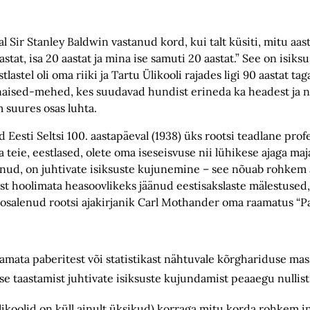
Sir Stanley Baldwin vastanud kord, kui talt küsiti, mitu aast
stat, isa 20 aastat ja mina ise samuti 20 aastat.” See on isik
astel oli oma riiki ja Tartu Ülikooli rajades ligi 90 aastat tag
 naised-mehed, kes suudavad hundist erineda ka headest ja 
m suures osas luhta.
Eesti Seltsi 100. aastapäeval (1938) üks rootsi teadlane pro
eie, eestlased, olete oma iseseisvuse nii lühikese ajaga maj
jõudnud, on juhtivate isiksuste kujunemine – see nõuab rohkem
t hoolimata heasoovlikeks jäänud eestisakslaste mälestused, 
 osalenud rootsi ajakirjanik Carl Mothander oma raamatus “Pa
vaatamata paberitest või statistikast nähtuvale kõrghariduse m
use taastamist juhtivate isiksuste kujundamist peaaegu nullist
ikoolid on küll ainult üksikud) korraga mitu korda rohkem i