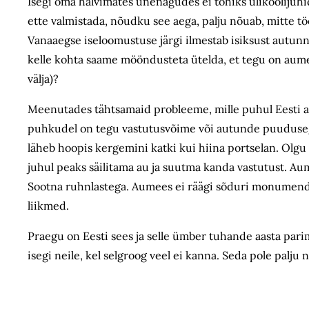
Isegi oma halvimates unenägudes ei tohiks ülikoolijuhid
ette valmistada, nõudku see aega, palju nõuab, mitte töö
Vanaaegse iseloomustuse järgi ilmestab isiksust autunne
kelle kohta saame mööndusteta ütelda, et tegu on aume
välja)?
Meenutades tähtsamaid probleeme, mille puhul Eesti aval
puhkudel on tegu vastutusvõime või autunde puudusega
läheb hoopis kergemini katki kui hiina portselan. Ol
juhul peaks säilitama au ja suutma kanda vastutust. Aum
Sootna ruhnlastega. Aumees ei räägi sõduri monumendi s
liikmed.
Praegu on Eesti sees ja selle ümber tuhande aasta parim
isegi neile, kel selgroog veel ei kanna. Seda pole palj