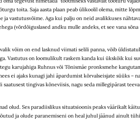
 oma tegevust nimetada “tootmiseks vastavalt tööturu vajadus
turgu toita. Saja aasta plaan peab ülikoolil olema, mitte lõp
 ja vastutusvõime. Aga kui palju on neid avalikkuses nähtava
hega (võrdõiguslased andku mulle andeks, et see vana sõna n
ik võim on end lasknud viimati selili panna, võib üldistatult
. Vastutus on loomulikult raskem kanda kui ükskõik kui su
gu tegu karujahiga Ruhnus või Tõnismäe pronksmehe kanguta
ees ei ajaks kunagi jahi äpardumist kõrvalseisjate süüks – n
aatusest tingivas kõneviisis, nagu seda millegipärast teevad
ad olud. Ses paradiislikus situatsioonis peaks väärikalt käi
u nõutud ja olude paranemiseni on heal juhul jäänud ainult tüh