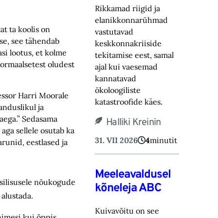
Rikkamad riigid ja
elanikkonnarühmad
at ta koolis on
vastutavad
suse, see tähendab
keskkonnakriiside
asi lootus, et kolme
tekitamise eest, samal
normaalsetest oludest
ajal kui vaesemad
kannatavad
ökoloogiliste
fessor Harri Moorale
katastroofide käes.
anduslikul ja
 aega.” Sedasama
Halliki Kreinin
aga sellele osutab ka
31. VII 2026
4
minutit
runid, eestlased ja
Meeleavaldusel
assilisusele nõukogude
kõneleja ABC
 alustada.
Kuivavõitu on see
nimesi kui õppis