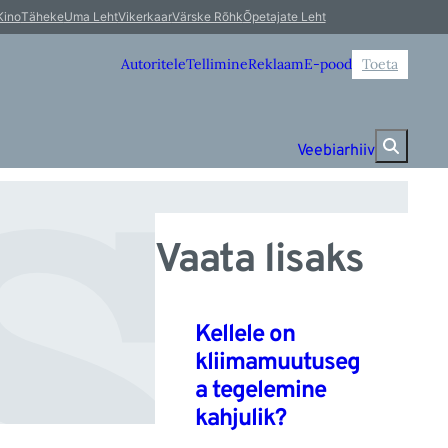
st
Kino
Täheke
Uma Leht
Vikerkaar
Värske Rõhk
Õpetajate Leht
Autoritele
Tellimine
Reklaam
E-pood
Toeta
Veebiarhiiv
Vaata lisaks
Kellele on
kliimamuutuseg
a tegelemine
kahjulik?