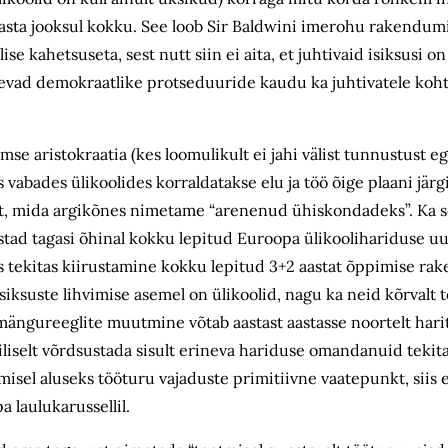
 aasta jooksul kokku. See loob Sir Baldwini imerohu rakendum
e kahetsuseta, sest nutt siin ei aita, et juhtivaid isiksusi on
äsevad demokraatlike protseduuride kaudu ka juhtivatele koh
 aristokraatia (kes loomulikult ei jahi välist tunnustust eg
vabades ülikoolides korraldatakse elu ja töö õige plaani järgi
st, mida argikõnes nimetame “arenenud ühiskondadeks”. Ka se
stad tagasi õhinal kokku lepitud Euroopa ülikoolihariduse
 tekitas kiirustamine kokku lepitud 3+2 aastat õppimise rak
iksuste lihvimise asemel on ülikoolid, nagu ka neid kõrvalt 
ängureeglite muutmine võtab aastast aastasse noortelt harit
liselt võrdsustada sisult erineva hariduse omandanuid tekit
misel aluseks tööturu vajaduste primitiivne vaatepunkt, siis 
 laulukarussellil.