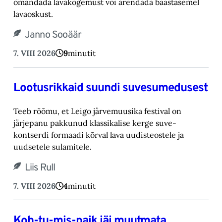
omandada lavakogemust või arendada baastasemel
lavaoskust.‎
Janno Sooäär
7. VIII 2026
9
minutit
Lootusrikkaid suundi suvesumedusest
Teeb rõõmu, et Leigo järvemuusika festival on
järjepanu pakkunud klassikalise kerge suve-‎
kontserdi formaadi kõrval lava uudisteostele ja
uudsetele sulamitele.‎
Liis Rull
7. VIII 2026
4
minutit
Koh-tu-mis-paik jäi muutmata