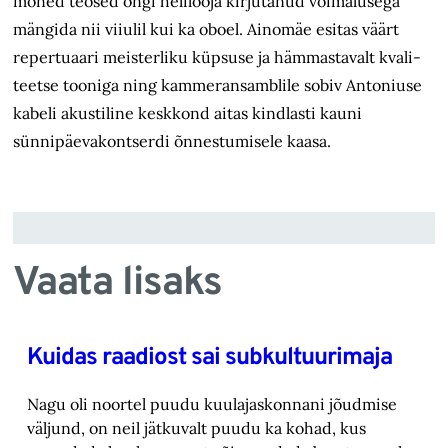
mõned teosed ongi helilooja kirjutanud võimalusega
mängida nii viiulil kui
ka oboel. Ainomäe esitas väärt
repertuaari meisterliku küpsuse ja
hämmastavalt kvali­
teetse tooniga
ning kammer­ansamblile sobiv Antoniuse
kabeli akustiline keskkond aitas kindlasti kauni
sünnipäevakontserdi õnnestumisele kaasa.
Vaata lisaks
Kuidas raadiost sai subkultuurimaja
Nagu oli noortel puudu kuulajaskonnani jõudmise
väljund, on neil jätkuvalt puudu ka kohad, ‎kus