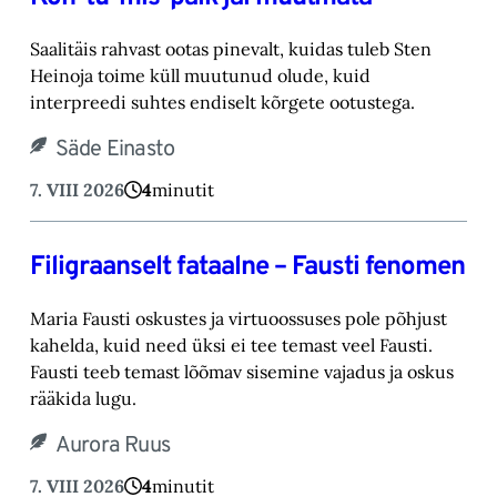
Saalitäis rahvast ootas pinevalt, kuidas tuleb Sten
Heinoja toime küll muutunud olude, kuid
‎interpreedi suhtes endiselt kõrgete ootustega.‎
Säde Einasto
7. VIII 2026
4
minutit
Filigraanselt fataalne – Fausti fenomen
Maria Fausti oskustes ja virtuoossuses pole põhjust
kahelda, kuid need üksi ei tee temast ‎veel Fausti.
Fausti teeb temast lõõmav sisemine vajadus ja oskus
rääkida lugu.‎
Aurora Ruus
7. VIII 2026
4
minutit