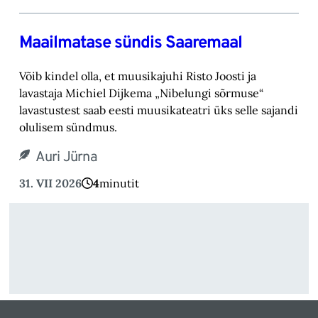
Maailmatase sündis Saaremaal
Võib kindel olla, et muusikajuhi Risto Joosti ja
lavastaja Michiel Dijkema „Nibelungi sõrmuse“
lavastustest saab eesti muusikateatri üks selle sajandi
olulisem sündmus.
Auri Jürna
31. VII 2026
4
minutit