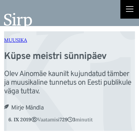
K
Liigu
sisu
juurde
MUUSIKA
Küpse meistri sünnipäev
Olev Ainomäe kaunilt kujundatud tämber
ja muusikaline tunnetus on Eesti publikule
väga tuttav.
Mirje Mändla
6. IX 2019
Vaatamisi
729
3
minutit