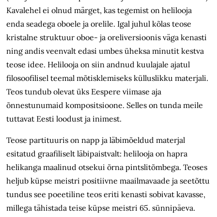
Kavalehel ei olnud märget, kas tegemist on helilooja
enda seadega oboele ja orelile. Igal juhul kõlas teose
kristalne struktuur oboe- ja oreliversioonis väga kenasti
ning andis veenvalt edasi umbes üheksa minutit kestva
teose idee. Helilooja on siin andnud kuulajale ajatul
filosoofilisel teemal mõtisklemiseks külluslikku materjali.
Teos tundub olevat üks Eespere viimase aja
õnnestunumaid kompositsioone. Selles on tunda meile
tuttavat Eesti loodust ja inimest.
Teose partituuris on napp ja läbimõeldud materjal
esitatud graafiliselt läbipaistvalt: helilooja on hapra
helikanga maalinud otsekui õrna pintsli­tõmbega. Teoses
heljub küpse meistri positiivne maailmavaade ja seetõttu
tundus see poeetiline teos eriti kenasti sobivat kavasse,
millega tähistada teise küpse meistri 65. sünnipäeva.