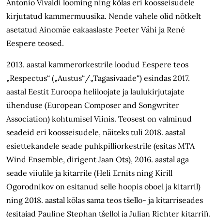
Antonio Vivaldi looming ning
kõlas eri koosseisudele
kirjutatud kammermuusika. Nende vahele olid nõtkelt
asetatud
Ainomäe eakaaslaste Peeter Vähi ja René
Eespere teosed.
2013. aastal kammerorkestrile loodud Eespere teos
„Respectus“ („Austus“/„Tagasivaade“) esindas 2017.
aastal Eestit Euroopa heliloojate ja laulukirjutajate
ühenduse (European Composer and Songwriter
Association) kohtumisel Viinis. Teosest on valminud
seadeid eri koosseisudele, näiteks tuli 2018. aastal
esiettekandele seade puhkpilliorkestrile (esitas MTA
Wind Ensemble, dirigent Jaan Ots), 2016. aastal aga
seade viiulile ja kitarrile (Heli Ernits ning Kirill
Ogorodnikov on esitanud selle hoopis oboel ja kitarril)
ning 2018. aastal kõlas sama teos tšello- ja kitarriseades
(esitajad Pauline Stephan tšellol ja Julian Richter kitarril).