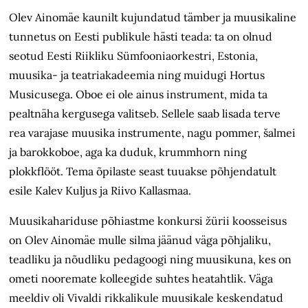
Olev Ainomäe kaunilt kujundatud tämber ja muusikaline
tunnetus on Eesti publikule hästi teada: ta on olnud
seotud Eesti Riikliku Sümfoonia­orkestri, Estonia,
muusika- ja teatriakadeemia ning muidugi Hortus
Musicusega. Oboe ei ole ainus instrument, mida ta
pealtnäha kergusega valitseb. Sellele saab lisada terve
rea varajase muusika instrumente, nagu pommer, šalmei
ja barokkoboe, aga ka duduk, krummhorn ning
plokkflööt. Tema õpilaste seast tuuakse põhjendatult
esile Kalev Kuljus ja Riivo Kallasmaa.
Muusikahariduse põhiastme konkursi žürii koosseisus
on Olev Ainomäe mulle silma jäänud väga põhjaliku,
teadliku ja nõudliku pedagoogi ning muusikuna, kes on
ometi nooremate kolleegide suhtes heatahtlik. Väga
meeldiv oli Vivaldi rikkalikule muusikale keskendatud