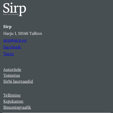
Sirp
Harju 1, 10146 Tallinn
sirp@sirp.ee
Facebook
Toeta
Autoritele
Toimetus
Sirbi laureaadid
Tellimine
Kojukanne
Ilmumisgraafik