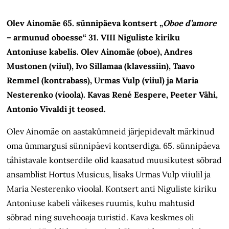
Olev Ainomäe 65. sünnipäeva kontsert „
Oboe d’amore
– armunud oboesse“ 31.
VIII Niguliste kiriku
Antoniuse kabelis. Olev Ainomäe (oboe), Andres
Mustonen (viiul), Ivo Sillamaa (klavessiin), Taavo
Remmel (kontrabass), Urmas Vulp (viiul) ja Maria
Nesterenko (vioola). Kavas René Eespere, Peeter Vähi,
Antonio Vivaldi jt teosed.
Olev Ainomäe on aastakümneid järjepidevalt
märki
nud
oma ümmargusi sünnipäevi kontserdiga. 65. sünnipäeva
tähistavale kontserdile olid kaasatud muusikutest sõbrad
ansamblist Hortus Musicus, lisaks Urmas Vulp viiulil ja
Maria Nesterenko vioolal. Kontsert anti Niguliste kiriku
Antoniuse kabeli väikeses ruumis, kuhu mahtusid
sõbrad ning suvehooaja turistid. Kava keskmes oli