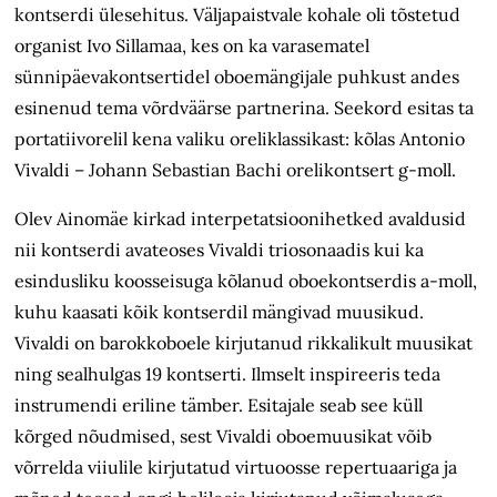
kontserdi ülesehitus. V
äljapaistvale kohale
oli tõstetud
organist Ivo Sillamaa, kes on ka varasematel
sünnipäevakontsertidel oboemängijale puhkust andes
esinenud tema võrdväärse partnerina. Seekord esitas ta
portatiivorelil kena valiku oreliklassikast: kõlas Antonio
Vivaldi – Johann Sebastian Bachi orelikontsert g-moll.
Olev Ainomäe kirkad interpetatsioonihetked avaldusid
nii kontserdi avateoses Vivaldi triosonaadis kui ka
esindusliku koosseisuga kõlanud oboekontserdis a-moll,
kuhu kaasati kõik kontserdil mängivad muusikud.
Vivaldi on barokk­oboele kirjutanud rikkalikult muusikat
ning sealhulgas 19 kontserti. Ilmselt inspireeris teda
instrumendi eriline tämber. Esitajale seab see küll
kõrged nõudmised, sest Vivaldi oboemuusikat võib
võrrelda viiulile kirjutatud vir­tuoosse repertuaariga ja