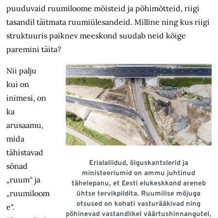
puuduvaid ruumiloome mõisteid ja põhimõtteid, riigi
tasandil täitmata ruumiülesandeid. Milline ning kus riigi
struktuuris paiknev meeskond suudab neid kõige
paremini täita?
Nii palju
kui on
inimesi, on
ka
arusaamu,
mida
tähistavad
Erialaliidud, õiguskantslerid ja
sõnad
ministeeriumid on ammu juhtinud
„ruum“ ja
tähelepanu, et Eesti elukeskkond areneb
„ruumiloom
ühtse tervikpildita. Ruumilise mõjuga
otsused on kohati vasturääkivad ning
e“.
põhinevad vastandlikel väärtushinnangutel,