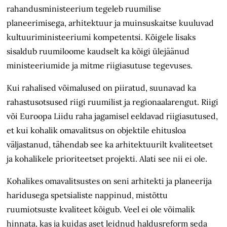
rahandusministeerium tegeleb ruumilise
planeerimisega, arhitektuur ja muinsuskaitse kuuluvad
kultuuriministeeriumi kompetentsi. Kõigele lisaks
sisaldub ruumiloome kaudselt ka kõigi ülejäänud
ministeeriumide ja mitme riigiasutuse tegevuses.
Kui rahalised võimalused on piiratud, suunavad ka
rahastusotsused riigi ruumilist ja regionaalarengut. Riigi
või Euroopa Liidu raha jagamisel eeldavad riigiasutused,
et kui kohalik omavalitsus on objektile ehitusloa
väljastanud, tähendab see ka arhitektuurilt kvaliteetset
ja kohalikele prioriteetset projekti. Alati see nii ei ole.
Kohalikes omavalitsustes on seni arhitekti ja planeerija
haridusega spetsialiste nappinud, mistõttu
ruumiotsuste kvaliteet kõigub. Veel ei ole võimalik
hinnata, kas ja kuidas aset leidnud haldusreform seda