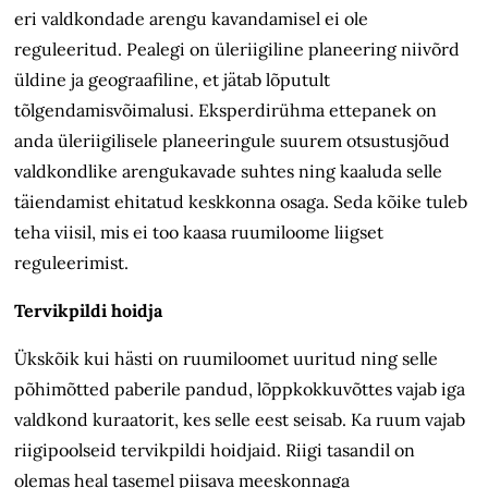
eri valdkondade arengu kavandamisel ei ole
reguleeritud. Pealegi on üleriigiline planeering niivõrd
üldine ja geograafiline, et jätab lõputult
tõlgendamisvõimalusi. Eksperdirühma ettepanek on
anda üleriigilisele planeeringule suurem otsustusjõud
valdkondlike arengukavade suhtes ning kaaluda selle
täiendamist ehitatud keskkonna osaga. Seda kõike tuleb
teha viisil, mis ei too kaasa ruumiloome liigset
reguleerimist.
Tervikpildi hoidja
Ükskõik kui hästi on ruumiloomet uuritud ning selle
põhimõtted paberile pandud, lõppkokkuvõttes vajab iga
valdkond kuraatorit, kes selle eest seisab. Ka ruum vajab
riigipoolseid tervikpildi hoidjaid. Riigi tasandil on
olemas heal tasemel piisava meeskonnaga