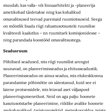
muudab, kas valla- või linnaarhitekti ja -planeerija
ametikohad täidetakse ning kas kohalikud
omavalitsused teevad paremaid ruumiotsuseid. Seega
on mõistlik lisada riigi rahastusotsustele ruumilise
kvaliteedi kaalutlus – nn ruumitark komisjonidesse –
ning parandada koostööd omavalitsustega.
Seadusruum
Põhilised seadused, mis riigi ruumilist arengut
suunavad, on planeerimisseadus ja ehitusseadustik.
Planeerimisseadus on ainus seadus, mis elukeskkonna
parandamise põhimõtte on sätestanud, kuid see ei
laiene protsessidele, mis leiavad aset väljaspool
planeeringumenetlust. Neid on aga palju: hoonete
kasutusotstarbe planeerimine, riiklike avalike hoonete
asukohavalikud, taristuprojektid, metsakorraldus, teiste