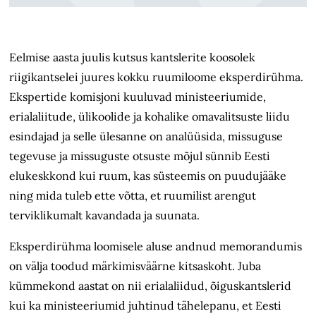
Eelmise aasta juulis kutsus kantslerite koosolek
riigikantselei juures kokku ruumiloome eksperdirühma.
Ekspertide komisjoni kuuluvad ministeeriumide,
erialaliitude, ülikoolide ja kohalike omavalitsuste liidu
esindajad ja selle ülesanne on analüüsida, missuguse
tegevuse ja missuguste otsuste mõjul sünnib Eesti
elukeskkond kui ruum, kas süsteemis on puudujääke
ning mida tuleb ette võtta, et ruumilist arengut
terviklikumalt kavandada ja suunata.
Eksperdirühma loomisele aluse andnud memorandumis
on välja toodud märkimisväärne kitsaskoht. Juba
kümmekond aastat on nii erialaliidud, õiguskantslerid
kui ka ministeeriumid juhtinud tähelepanu, et Eesti