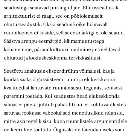
seadustega seatavad piirangud jne. Ehitusseadustik
arhitektuurist ei räägi, see on põhiolemuselt
ohutusseadustik. Ükski seadus kõike hõlmavalt
ruumiloomet ei käsitle, sellist eesmärkigi ei ole seatud.
Säästva arengu eesmärgid, kliimamuutustega
kohanemine, pärandkultuuri hoidmine jms eeldavad
ehitatud ja looduskeskkonna tervikkäsitlust.
Seetõttu analüüsis eksperdirühm võimalusi, kas ja
kuidas saaks õigussüsteem ruumi ja elukeskkonna
kvaliteedist lähtuvate ruumiotsuste tegemist senisest
paremini toetada. Kui seadustes head elukeskkonda
silmas ei peeta, juhtub pahatihti nii, et kohtuvaidlustes
satuvad fookusse väheolulised menetluslikud nüansid,
mitte asja tegelik sisu, kuna ruumilistele argumentidele
on keeruline toetuda. Õigusaktide täiendamiseks võib