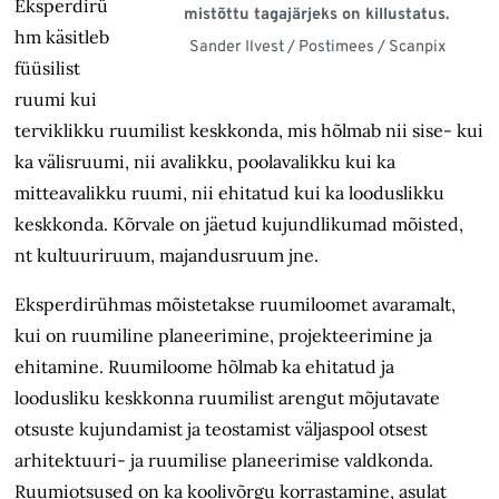
Eksperdirü
mistõttu tagajärjeks on killustatus.
hm käsitleb
Sander Ilvest / Postimees / Scanpix
füüsilist
ruumi kui
terviklikku ruumilist keskkonda, mis hõlmab nii sise- kui
ka välisruumi, nii avalikku, poolavalikku kui ka
mitteavalikku ruumi, nii ehitatud kui ka looduslikku
keskkonda. Kõrvale on jäetud kujundlikumad mõisted,
nt kultuuriruum, majandusruum jne.
Eksperdirühmas mõistetakse ruumiloomet avaramalt,
kui on ruumiline planeerimine, projekteerimine ja
ehitamine. Ruumiloome hõlmab ka ehitatud ja
loodusliku keskkonna ruumilist arengut mõjutavate
otsuste kujundamist ja teostamist väljaspool otsest
arhitektuuri- ja ruumilise planeerimise valdkonda.
Ruumiotsused on ka koolivõrgu korrastamine, asulat