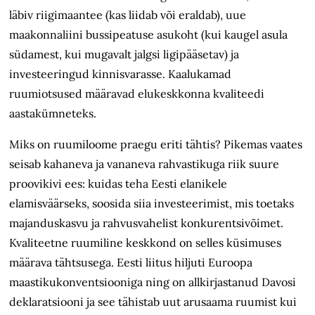
läbiv riigimaantee (kas liidab või eraldab), uue
maakonnaliini bussipeatuse asukoht (kui kaugel asula
südamest, kui mugavalt jalgsi ligipääsetav) ja
investeeringud kinnisvarasse. Kaalukamad
ruumiotsused määravad elukeskkonna kvaliteedi
aastakümneteks.
Miks on ruumiloome praegu eriti tähtis? Pikemas vaates
seisab kahaneva ja vananeva rahvastikuga riik suure
proovikivi ees: kuidas teha Eesti elanikele
elamisväärseks, soosida siia investeerimist, mis toetaks
majanduskasvu ja rahvusvahelist konkurentsivõimet.
Kvaliteetne ruumiline keskkond on selles küsimuses
määrava tähtsusega. Eesti liitus hiljuti Euroopa
maastikukonventsiooniga ning on allkirjastanud Davosi
deklaratsiooni ja see tähistab uut arusaama ruumist kui