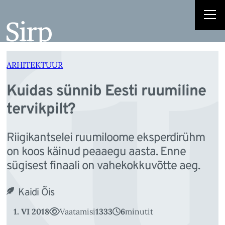
Ku
Liigu
sisu
juurde
ARHITEKTUUR
Kuidas sünnib Eesti ruumiline
tervikpilt?
Riigikantselei ruumiloome eksperdirühm
on koos käinud peaaegu aasta. Enne
sügisest finaali on vahekokkuvõtte aeg.
Kaidi Õis
1. VI 2018
Vaatamisi
1333
6
minutit