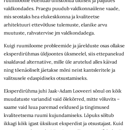
ruumiloome edendab ühiskonda üldiselt ja paljudes
valdkondades. Praegu puudub valdkonnaülene vaade,
mis seostaks hea elukeskkonna ja kvaliteetse
arhitektuuri ettevõtluse tulemuste, elanike arvu
muutuste, rahvatervise jm valdkondadega.
Kuigi ruumiloome probleemide ja järelduste osas ollakse
eksperdirühmas üldjoontes üksmeelel, siis ettepanekud
sisaldavad alternatiive, mille üle arutelud alles käivad
ning tõenäoliselt jäetakse mõni neist kantsleritele ja
valitsusele edaspidiseks otsustamiseks.
Eksperdirühma juhi Jaak-Adam Looveeri sõnul on kõik
muudatuste variandid vaid õlekõrred, mitte võluvits –
saame vaid luua paremad eeldused ja tingimused
kvaliteetsema ruumi kujundamiseks. Lõpuks sõltub
ikkagi kõik igast üksikust eksperdist ja otsustajast. Kuid