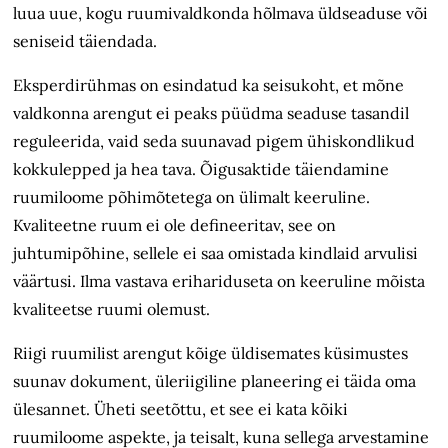
luua uue, kogu ruumivaldkonda hõlmava üldseaduse või
seniseid täiendada.
Eksperdirühmas on esindatud ka seisukoht, et mõne
valdkonna arengut ei peaks püüdma seaduse tasandil
reguleerida, vaid seda suunavad pigem ühiskondlikud
kokkulepped ja hea tava. Õigusaktide täiendamine
ruumiloome põhimõtetega on ülimalt keeruline.
Kvaliteetne ruum ei ole defineeritav, see on
juhtumipõhine, sellele ei saa omistada kindlaid arvulisi
väärtusi. Ilma vastava erihariduseta on keeruline mõista
kvaliteetse ruumi olemust.
Riigi ruumilist arengut kõige üldisemates küsimustes
suunav dokument, üleriigiline planeering ei täida oma
ülesannet. Üheti seetõttu, et see ei kata kõiki
ruumiloome aspekte, ja teisalt, kuna sellega arvestamine