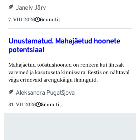
Janely Järv
7. VIII 2026
6
minutit
Unustamatud. Mahajäetud hoonete
potentsiaal
Mahajäetud tööstushooned on rohkem kui lihtsalt
varemed ja kasutuseta kinnisvara. Eestis on nähtaval
väga erinevaid arengukäigu ilminguid.
Aleksandra Pugatšjova
31. VII 2026
5
minutit