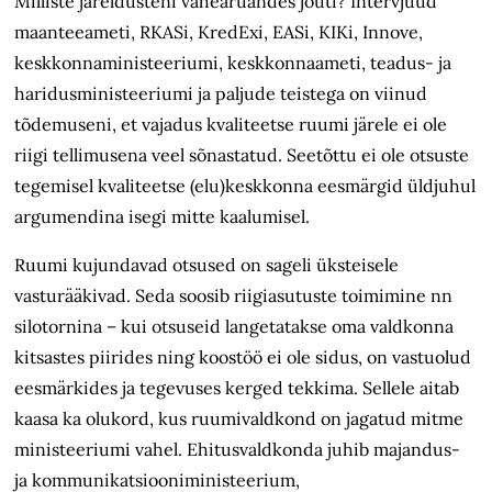
Milliste järeldusteni vahearuandes jõuti? Intervjuud
maanteeameti, RKASi, KredExi, EASi, KIKi, Innove,
keskkonnaministeeriumi, keskkonnaameti, teadus- ja
haridusministeeriumi ja paljude teistega on viinud
tõdemuseni, et vajadus kvaliteetse ruumi järele ei ole
riigi tellimusena veel sõnastatud. Seetõttu ei ole otsuste
tegemisel kvaliteetse (elu)keskkonna eesmärgid üldjuhul
argumendina isegi mitte kaalumisel.
Ruumi kujundavad otsused on sageli üksteisele
vasturääkivad. Seda soosib riigiasutuste toimimine nn
silotornina – kui otsuseid langetatakse oma valdkonna
kitsastes piirides ning koostöö ei ole sidus, on vastuolud
eesmärkides ja tegevuses kerged tekkima. Sellele aitab
kaasa ka olukord, kus ruumivaldkond on jagatud mitme
ministeeriumi vahel. Ehitusvaldkonda juhib majandus-
ja kommunikatsiooniministeerium,