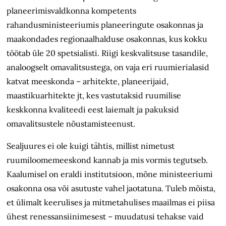
planeerimisvaldkonna kompetents
rahandusministeeriumis planeeringute osakonnas ja
maakondades regionaalhalduse osakonnas, kus kokku
töötab üle 20 spetsialisti. Riigi keskvalitsuse tasandile,
analoogselt omavalitsustega, on vaja eri ruumierialasid
katvat meeskonda – arhitekte, planeerijaid,
maastikuarhitekte jt, kes vastutaksid ruumilise
keskkonna kvaliteedi eest laiemalt ja pakuksid
omavalitsustele nõustamisteenust.
Sealjuures ei ole kuigi tähtis, millist nimetust
ruumiloomemeeskond kannab ja mis vormis tegutseb.
Kaalumisel on eraldi institutsioon, mõne ministeeriumi
osakonna osa või asutuste vahel jaotatuna. Tuleb mõista,
et ülimalt keerulises ja mitmetahulises maailmas ei piisa
ühest renessansiinimesest – muudatusi tehakse vaid