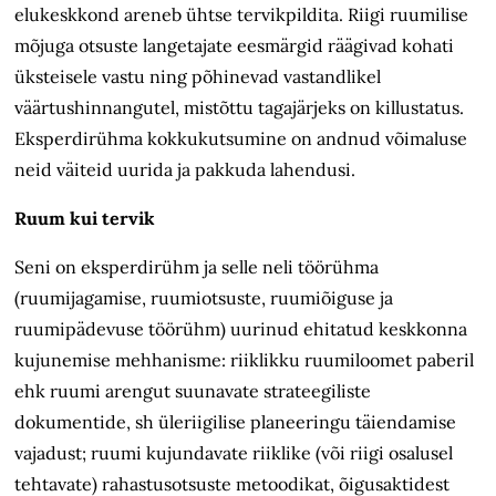
elukeskkond areneb ühtse tervikpildita. Riigi ruumilise
mõjuga otsuste langetajate eesmärgid räägivad kohati
üksteisele vastu ning põhinevad vastandlikel
väärtushinnangutel, mistõttu tagajärjeks on killustatus.
Eksperdirühma kokkukutsumine on andnud võimaluse
neid väiteid uurida ja pakkuda lahendusi.
Ruum kui tervik
Seni on eksperdirühm ja selle neli töörühma
(ruumijagamise, ruumiotsuste, ruumiõiguse ja
ruumipädevuse töörühm) uurinud ehitatud keskkonna
kujunemise mehhanisme: riiklikku ruumiloomet paberil
ehk ruumi arengut suunavate strateegiliste
dokumentide, sh üleriigilise planeeringu täiendamise
vajadust; ruumi kujundavate riiklike (või riigi osalusel
tehtavate) rahastusotsuste metoodikat, õigusaktidest