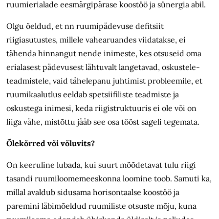
ruumierialade eesmärgipärase koostöö ja sünergia abil.
Olgu öeldud, et nn ruumipädevuse defitsiit
riigiasutustes, millele vahearuandes viidatakse, ei
tähenda hinnangut nende inimeste, kes otsuseid oma
erialasest pädevusest lähtuvalt langetavad, oskustele-
teadmistele, vaid tähelepanu juhtimist probleemile, et
ruumikaalutlus eeldab spetsiifiliste teadmiste ja
oskustega inimesi, keda riigistruktuuris ei ole või on
liiga vähe, mistõttu jääb see osa tööst sageli tegemata.
Õlekõrred või võluvits?
On keeruline lubada, kui suurt mõõdetavat tulu riigi
tasandi ruumiloomemeeskonna loomine toob. Samuti ka,
millal avaldub sidusama horisontaalse koostöö ja
paremini läbimõeldud ruumiliste otsuste mõju, kuna