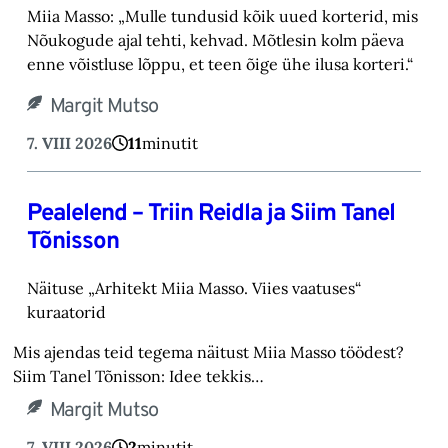
Miia Masso: „Mulle tundusid kõik uued korterid, mis
Nõukogude ajal tehti, kehvad. Mõtlesin kolm päeva
enne võistluse lõppu, et teen õige ühe ilusa korteri.“
Margit Mutso
7. VIII 2026
11
minutit
Pealelend – Triin Reidla ja Siim Tanel
Tõnisson
Näituse „Arhitekt Miia Masso. Viies vaatuses“
kuraatorid
Mis ajendas teid tegema näitust Miia Masso töödest?
Siim Tanel Tõnisson: Idee tekkis…
Margit Mutso
7. VIII 2026
2
minutit