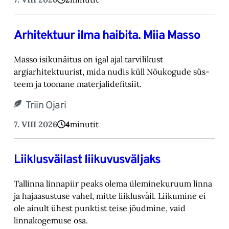
Arhitektuur ilma haibita. Miia Masso
Masso isikunäitus on igal ajal tarvilikust
argiarhitektuurist, mida nudis küll Nõukogude süs-‎
teem ja toonane materjalidefitsiit.‎
Triin Ojari
7. VIII 2026
4
minutit
Liiklusväilast liikuvusväljaks
Tallinna linnapiir peaks olema üleminekuruum linna
ja hajaasustuse vahel, mitte liiklusväil. ‎Liikumine ei
ole ainult ühest punktist teise jõudmine, vaid
linnakogemuse osa.‎