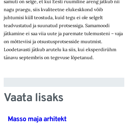
samuti on selge, et kui Eesti ruumiline areng jätkub nii
nagu praegu, siis kvaliteetne elukeskkond võib
juhtumisi küll teostuda, kuid tegu ei ole selgelt
teadvustatud ja suunatud protsessiga. Samamoodi
jätkamine ei saa viia uute ja paremate tulemusteni – vaja
on mõtteviisi ja otsustusprotsesside muutmist.
Loodetavasti jätkub arutelu ka siis, kui eksperdirühm
tänavu septembris on tegevuse lõpetanud.
Vaata lisaks
Masso maja arhitekt