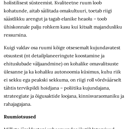
holistilisest süsteemist. Kvaliteetne ruum loob
kohatunde, aitab säilitada omakultuuri, toetab riigi
säästlikku arengut ja tagab elanike heaolu – toob
ühiskonnale palju rohkem kasu kui kitsalt majandusliku
ressursina.
Kuigi valdav osa ruumi kõige otsesemalt kujundavatest
otsustest (nt detailplaneeringute koostamine ja
ehituslubade väljaandmine) on kohalike omavalitsuste
ülesanne ja ka kohaliku autonoomia küsimus, kuhu riik
ei sekku ega peakski sekkuma, on riigi roll võrdväärselt
tähtis tervikpildi hoidjana – poliitika kujundajana,
strateegiate ja õigusaktide loojana, kinnisvaraomaniku ja
rahajagajana.
Ruumiotsused