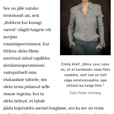
See on jälle natuke
teistmoodi asi, sest
„Rohkem kui kunagi
varem“ räägib haigete või
surijate
emantsipeerimisest. Kui
Hélène oleks filmis
soovinud mõnd vajalikku
Emily Atef: „Minu suur soov
siirdamisoperatsiooni
on, et ei kardetaks seda filmi
vastupidiselt oma
vaadata, sest see on küll
elukaaslase tahtele, siis
väga emotsionaalne, aga
ühtlasi ka helge film.“
oleks tema pidanud selle
Foto: Peter Hartwig
otsuse tegema. Kui ta
oleks öelnud, et tahab
jääda kojutuleku asemel haiglasse, siis ka see on tema