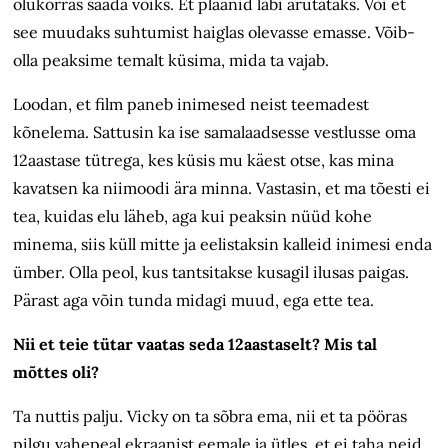
olukorras saada võiks. Et plaanid läbi arutataks. Või et
see muudaks suhtumist haiglas olevasse emasse. Võib-
olla peaksime temalt küsima, mida ta vajab.
Loodan, et film paneb inimesed neist teemadest
kõnelema. Sattusin ka ise samalaadsesse vestlusse oma
12aastase tütrega, kes küsis mu käest otse, kas mina
kavatsen ka niimoodi ära minna. Vastasin, et ma tõesti ei
tea, kuidas elu läheb, aga kui peaksin nüüd kohe
minema, siis küll mitte ja eelistaksin kalleid inimesi enda
ümber. Olla peol, kus tantsitakse kusagil ilusas paigas.
Pärast aga võin tunda midagi muud, ega ette tea.
Nii et teie tütar vaatas seda 12aastaselt? Mis tal
mõttes oli?
Ta nuttis palju. Vicky on ta sõbra ema, nii et ta pööras
pilgu vahepeal ekraanist eemale ja ütles, et ei taha neid