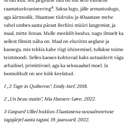
Arvan küll. Mu järgmine film on mu seni esimene
4
raamatuekraniseering
. Saksa lugu, jälle armastuslugu,
aga äärmuslik, 19aastase tüdruku ja 40aastase mehe
vahel umbes aasta pärast Berliini müüri langemist, ja
maal, mitte linnas. Mulle meeldib loodus, nagu ilmselt ka
sellest filmist näha on. Maal on elurütm aeglane ja
kaosega, mis tekkis kahe riigi ühinemisel, tullakse toime
teistmoodi. Selles kaoses kohtuvad kaks autsaiderit väga
arhailisel, primitiivsel, aga ka seksuaalsel moel. Ja
loomulikult on see kõik keelatud.
1 „3 Tage in Quiberon“, Emily Atef, 2018.
2 „Un beau matin“, Mia Hansen-Løve, 2022.
3 Gaspard Ulliel hukkus 37aastasena suusaõnnetuse
tagajärjel aasta tagasi, 19. jaanuaril, 2022.