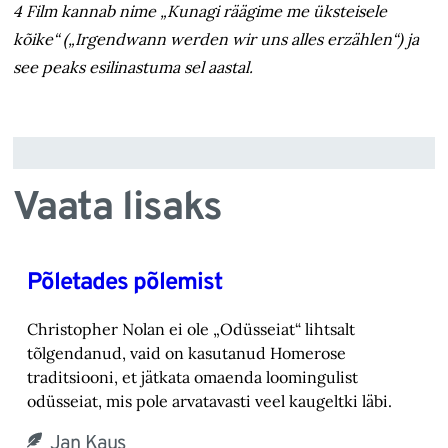
4 Film kannab nime „Kunagi räägime me üksteisele
kõike“ („Irgendwann werden wir uns alles erzählen“) ja
see peaks esilinastuma sel aastal.
Vaata lisaks
Põletades põlemist
Christopher Nolan ei ole „Odüsseiat“ lihtsalt
tõlgendanud, vaid on kasutanud Homerose
tra‎ditsiooni, et jätkata omaenda loomingulist
odüsseiat, mis pole arvatavasti veel kaugeltki läbi.‎
Jan Kaus