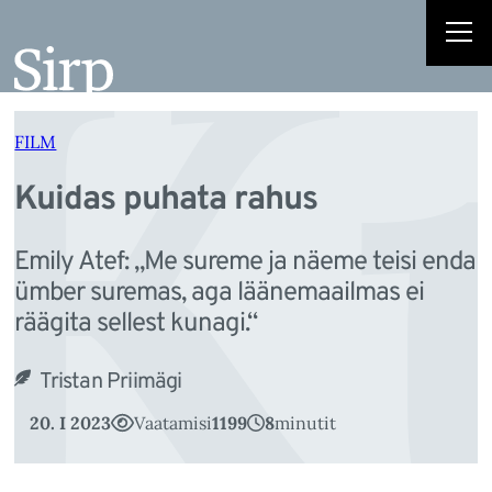
K
Liigu
sisu
juurde
FILM
Kuidas puhata rahus
Emily Atef: „Me sureme ja näeme teisi enda
ümber suremas, aga läänemaailmas ei
räägita sellest kunagi.“
Tristan Priimägi
20. I 2023
Vaatamisi
1199
8
minutit