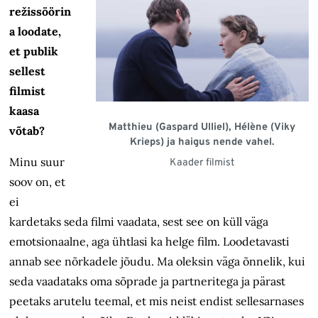
režissöörin
a loodate,
et publik
sellest
filmist
kaasa
Matthieu (Gaspard Ulliel), Hélène (Viky
võtab?
Krieps) ja haigus nende vahel.
Minu suur
Kaader filmist
soov on, et
ei
kardetaks seda filmi vaadata, sest see on küll väga
emotsionaalne, aga ühtlasi ka helge film. Loodetavasti
annab see nõrkadele jõudu. Ma oleksin väga õnnelik, kui
seda vaadataks oma sõprade ja partneritega ja pärast
peetaks arutelu teemal, et mis neist endist sellesarnases