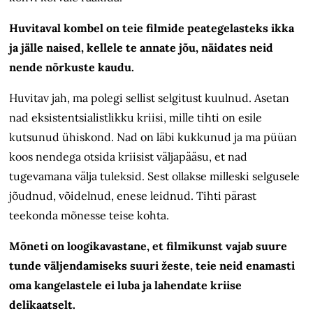
Huvitaval kombel on teie filmide peategelasteks ikka
ja jälle naised, kellele te annate jõu, näidates neid
nende nõrkuste kaudu.
Huvitav jah, ma polegi sellist selgitust kuulnud. Asetan
nad eksistentsialistlikku kriisi, mille tihti on esile
kutsunud ühiskond. Nad on läbi kukkunud ja ma püüan
koos nendega otsida kriisist väljapääsu, et nad
tugevamana välja tuleksid. Sest ollakse milleski selgusele
jõudnud, võidelnud, enese leidnud. Tihti pärast
teekonda mõnesse teise kohta.
Mõneti on loogikavastane, et filmikunst vajab suure
tunde väljendamiseks suuri žeste, teie neid enamasti
oma kangelastele ei luba ja lahendate kriise
delikaatselt.