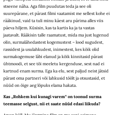
stseene näha. Aga film puudutas teda ja see oli
suurepärane, et pärast filmi vaatamist me sellest kohe ei
rääkinud, vaid ta tuli minu käest aru pärima alles viis
päeva hiljem. Küsisin, kas ta kartis ka ja ta vastas
jaatavalt. Rääkisin talle raamatust, mida ma just lugenud
olin, surmalähedastest kogemustest – lood sugudest,
rassidest ja usulahkudest, inimestest, kes kõik olid
surmakogemuse läbi elanud ja kõik kinnitasid pärast
ühtmoodi, et see tõi meeletu kergenduse, sest nad ei
kartnud enam surma. Ega ka elu, sest paljud neist jätsid
pärast oma partneri või lahkusid töölt ja otsustasid, et
nüüd on õige aeg lõpuks elama hakata.
Kas „Rohkem kui kunagi varem“ on toonud surma
teemasse selgust, nii et saate nüüd edasi liikuda?