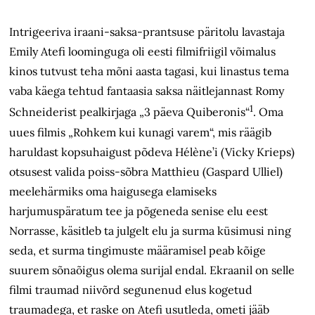
Intrigeeriva iraani-saksa-prantsuse päritolu lavastaja
Emily Atefi loominguga oli eesti filmifriigil võimalus
kinos tutvust teha mõni aasta tagasi, kui linastus tema
vaba käega tehtud fantaasia saksa näitlejannast Romy
1
Schneiderist pealkirjaga „3 päeva Quiberonis“
. Oma
uues filmis „Rohkem kui kunagi varem“, mis räägib
haruldast kopsuhaigust põdeva Hélène’i (Vicky Krieps)
otsusest valida poiss-sõbra Matthieu (Gaspard Ulliel)
meelehärmiks oma haigusega elamiseks
harjumuspäratum tee ja põgeneda senise elu eest
Norrasse, käsitleb ta julgelt elu ja surma küsimusi ning
seda, et surma tingimuste määramisel peab kõige
suurem sõnaõigus olema surijal endal. Ekraanil on selle
filmi traumad niivõrd segunenud elus kogetud
traumadega, et raske on Atefi usutleda, ometi jääb