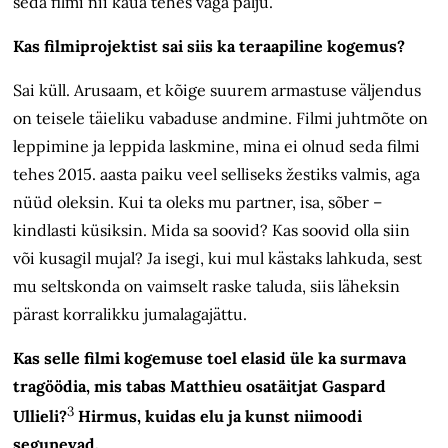
seda filmi nii kaua tehes väga palju.
Kas filmiprojektist sai siis ka teraapiline kogemus?
Sai küll. Arusaam, et kõige suurem armastuse väljendus
on teisele täieliku vabaduse andmine. Filmi juhtmõte on
leppimine ja leppida laskmine, mina ei olnud seda filmi
tehes 2015. aasta paiku veel selliseks žestiks valmis, aga
nüüd oleksin. Kui ta oleks mu partner, isa, sõber –
kindlasti küsiksin. Mida sa soovid? Kas soovid olla siin
või kusagil mujal? Ja isegi, kui mul kästaks lahkuda, sest
mu seltskonda on vaimselt raske taluda, siis läheksin
pärast korralikku jumalagajättu.
Kas selle filmi kogemuse toel elasid üle ka surmava
tragöödia, mis tabas Matthieu osatäitjat Gaspard
3
Ullieli?
Hirmus, kuidas elu ja kunst niimoodi
segunevad.