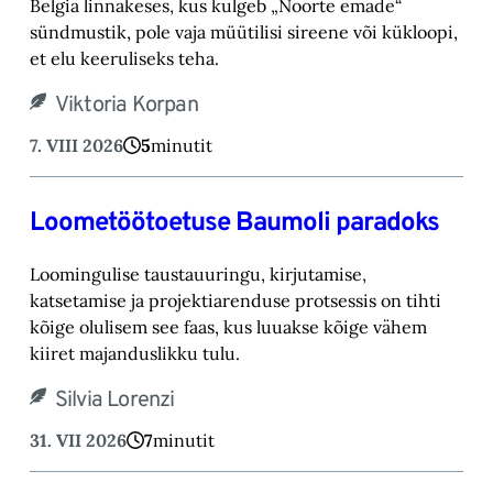
Belgia linnakeses, kus kulgeb „Noorte emade“
sündmustik, pole vaja müütilisi sireene või kük‎loopi,
et elu keeruliseks teha. ‎
Viktoria Korpan
7. VIII 2026
5
minutit
Loometöötoetuse Baumoli paradoks
Loomingulise taustauuringu, kirjutamise,
katsetamise ja projektiarenduse protsessis on tihti
kõige olulisem see faas, kus luuakse kõige vähem
kiiret majanduslikku tulu.
Silvia Lorenzi
31. VII 2026
7
minutit