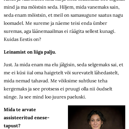
mind ja ma mõistsin seda. Hiljem, mida vanemaks sain,
seda enam mõistsin, et meil on samasugune saatus nagu
loomadel. Me sureme ja näeme teisi enda ümber
suremas, aga läänemaailmas ei räägita sellest kunagi.
Kuidas Eestis on?
Leinamist on liiga palju.
Just. Ja mida enam ma elu jälgisin, seda selgemaks sai, et
me ei küsi iial oma haigetelt või surevatelt lähedastelt,
mida nemad tahavad. Me võiksime suhtluse teha
kergemaks ja see protsess ei pruugi olla nii õudselt
sünge. Ja see mind loo juures paeluski.
Mida te arvate
assisteeritud enese­
tapust?