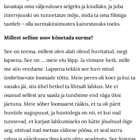
lavastaja oma väljenduses selgeks ja kindlaks, ja juba
intervjuuski on tunnetatav mõju, mida ta oma filmiga
taotleb – olla surmaküsimustes kainestavaks toeks.
Millest selline soov kõnetada surma?
See on teema, millest olen alati olnud huvitatud, isegi
lapsena. See on … meie elu lõpp. Ja viimane hetk, mille
me siin veedame. Lapsena tekkis see huvi mind
ümbritsevate loomade tõttu. Meie peres oli koer ja kui ta
vanaks jäi, siis ühel hetkel ta lihtsalt lahkus. Me ei
osanud sellest aru saada ja tundsime end väga üksi
jäetuna. Meie sõber loomaarst rääkis, et ta oli pärit
huntide sugupuust, ja huntidega on nii, et kui nad
tunnevad, et karjast lahkumiseks on kätte jõudnud õige
aeg, otsivad nad metsas väikese põõsa, et seal surra
rahus ja väärikuses ilma karja ohtu seadmata. See liigutas