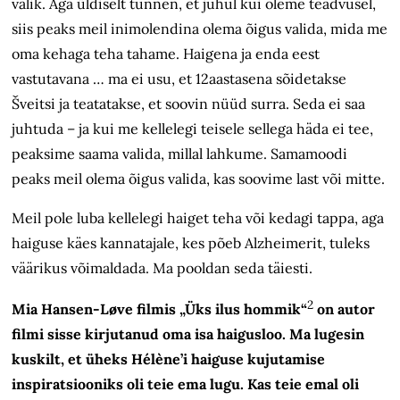
valik. Aga üldiselt tunnen, et juhul kui oleme teadvusel,
siis peaks meil inimolendina olema õigus valida, mida me
oma kehaga teha tahame. Haigena ja enda eest
vastutavana … ma ei usu, et 12aastasena sõidetakse
Šveitsi ja teatatakse, et soovin nüüd surra. Seda ei saa
juhtuda – ja kui me kellelegi teisele sellega häda ei tee,
peaksime saama valida, millal lahkume. Samamoodi
peaks meil olema õigus valida, kas soovime last või mitte.
Meil pole luba kellelegi haiget teha või kedagi tappa, aga
haiguse käes kannatajale, kes põeb Alzheimerit, tuleks
väärikus võimaldada. Ma pooldan seda täiesti.
2
Mia Hansen-Løve filmis „Üks ilus hommik“
on autor
filmi sisse kirjutanud oma isa haigusloo. Ma lugesin
kuskilt, et üheks Hélène’i haiguse kujutamise
inspiratsiooniks oli teie ema lugu. Kas teie emal oli