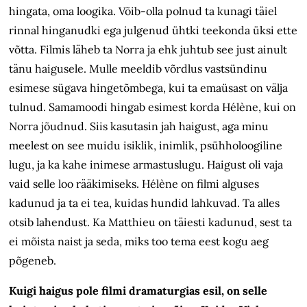
hingata, oma loogika. Võib-olla polnud ta kunagi täiel
rinnal hinganudki ega julgenud ühtki teekonda üksi ette
võtta. Filmis läheb ta Norra ja ehk juhtub see just ainult
tänu haigusele. Mulle meeldib võrdlus vastsündinu
esimese sügava hingetõmbega, kui ta emaüsast on välja
tulnud. Samamoodi hingab esimest korda Hélène, kui on
Norra jõudnud. Siis kasutasin jah haigust, aga minu
meelest on see muidu isiklik, inimlik, psühholoogiline
lugu, ja ka kahe inimese armastuslugu. Haigust oli vaja
vaid selle loo rääkimiseks. Hélène on filmi alguses
kadunud ja ta ei tea, kuidas hundid lahkuvad. Ta alles
otsib lahendust. Ka Matthieu on täiesti kadunud, sest ta
ei mõista naist ja seda, miks too tema eest kogu aeg
põgeneb.
Kuigi haigus pole filmi dramaturgias esil, on selle