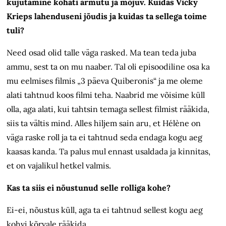
kujutamine kohati armutu ja mõjuv. Kuidas Vicky
Krieps lahenduseni jõudis ja kuidas ta sellega toime
tuli?
Need osad olid talle väga rasked. Ma tean teda juba
ammu, sest ta on mu naaber. Tal oli episoodiline osa ka
mu eelmises filmis „3 päeva Quiberonis“ ja me oleme
alati tahtnud koos filmi teha. Naabrid me võisime küll
olla, aga alati, kui tahtsin temaga sellest filmist rääkida,
siis ta vältis mind. Alles hiljem sain aru, et Hélène on
väga raske roll ja ta ei tahtnud seda endaga kogu aeg
kaasas kanda. Ta palus mul ennast usaldada ja kinnitas,
et on vajalikul hetkel valmis.
Kas ta siis ei nõustunud selle rolliga kohe?
Ei-ei, nõustus küll, aga ta ei tahtnud sellest kogu aeg
kohvi kõrvale rääkida.