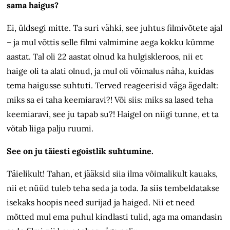
sama haigus?
Ei, üldsegi mitte. Ta suri vähki, see juhtus filmivõtete ajal
– ja mul võttis selle filmi valmimine aega kokku kümme
aastat. Tal oli 22 aastat olnud ka hulgi­skleroos, nii et
haige oli ta alati olnud, ja mul oli võimalus näha, kuidas
tema haigusse suhtuti. Terved reageerisid väga ägedalt:
miks sa ei taha keemiaravi?! Või siis: miks sa lased teha
keemiaravi, see ju tapab su?! Haigel on niigi tunne, et ta
võtab liiga palju ruumi.
See on ju täiesti egoistlik suhtumine.
Täielikult! Tahan, et jääksid siia ilma võimalikult kauaks,
nii et nüüd tuleb teha seda ja toda. Ja siis tembeldatakse
isekaks hoopis need surijad ja haiged. Nii et need
mõtted mul ema puhul kindlasti tulid, aga ma omandasin