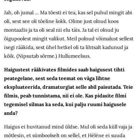
Jah, oh jumal … Ma tõesti ei tea, kas sel puhul mingit abi
oli, sest see oli tõeline šokk. Olime just olnud koos
montaažis ja ta oli seal nii elu täis. Ja tal ei olnud ju
õigupoolest mingit valikut. Meil polnud võimalust sellest
isegi rääkida, sest ühel hetkel oli ta lihtsalt kadunud ja
kõik. (Nipsutab sõrme.) Hullumeelsus.
Haigustest rääkivates filmides saab haigusest tihti
peategelane, sest seda teemat on väga lihtne
ekspluateerida, dramaturgiat selle abil paisutada. Teie
filmis, peab tunnistama, nii ei ole. Kas pidasite filmi
tegemisel silmas ka seda, kui palju ruumi haigusele
anda?
Haigus ei huvitanud mind üldse. Mul oli seda küll vaja ja
mõtlesin, et sümboolselt on sellel, et Hélène ei suuda