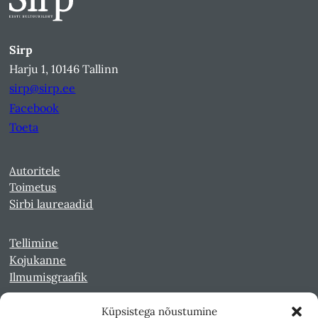
Sirp
Harju 1, 10146 Tallinn
sirp@sirp.ee
Facebook
Toeta
Autoritele
Toimetus
Sirbi laureaadid
Tellimine
Kojukanne
Ilmumisgraafik
Küpsistega nõustumine
Veebiarhiiv