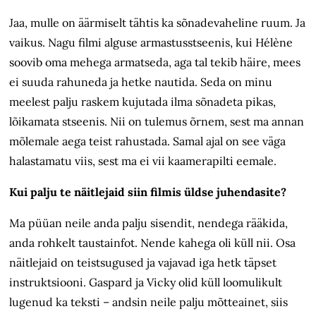
Jaa, mulle on äärmiselt tähtis ka sõnade­vaheline ruum. Ja
vaikus. Nagu filmi alguse armastusstseenis, kui Hélène
soovib oma mehega armatseda, aga tal tekib häire, mees
ei suuda rahuneda ja hetke nautida. Seda on minu
meelest palju raskem kujutada ilma sõnadeta pikas,
lõikamata stseenis. Nii on tulemus õrnem, sest ma annan
mõlemale aega teist rahustada. Samal ajal on see väga
halastamatu viis, sest ma ei vii kaamerapilti eemale.
Kui palju te näitlejaid siin filmis üldse juhendasite?
Ma püüan neile anda palju sisendit, nendega rääkida,
anda rohkelt taustainfot. Nende kahega oli küll nii. Osa
näitlejaid on teistsugused ja vajavad iga hetk täpset
instruktsiooni. Gaspard ja Vicky olid küll loomulikult
lugenud ka teksti – andsin neile palju mõtteainet, siis