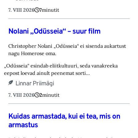
7. VIII 2026
7
minutit
Nolani „Odüsseia“ – suur film
Christopher Nolani „Odüsseia“ ei sisenda aukartust
nagu Homerose oma.‎
„Odüsseia“ esindab eliitkultuuri, seda vanakreeka
eepost loevad ainult peenemat sorti…
Linnar Priimägi
7. VIII 2026
2
minutit
Kuidas armastada, kui ei tea, mis on
armastus