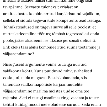
lineaarne akadeemilisel suunal liikumine ongi seal
tavapärane. Seevastu tulenevalt erialast on
arstiteadustes kombineeritud karjäärisuund vajalikum,
selleks et siduda tegevarstide kompetents teaduseluga.
Tehnikateadused on tugeva surve all selle poolest, et
mitteakadeemiline tööturg tõmbab tegevteadlasi enda
poole, jättes akadeemilise üksuse personali defitsiiti.
Ehk oleks taas abiks kombineeritud suuna toetamine ja
väljaarendamine?
Niisuguseid argumente võime tuua iga uuritud
valdkonna kohta. Kuna puuduvad rahvusvahelised
eeskujud, mida mugavalt Eestis kohandada, siis
tähendab valdkonnapõhiste karjäärimudelite
väljaarendamine maailma mõistes uudse oma tee
rajamist. Alati ei tasugi maailmas ringi vaadata ja teiste
tehtut kuidagimoodi meie oludesse suruda. Seda enam