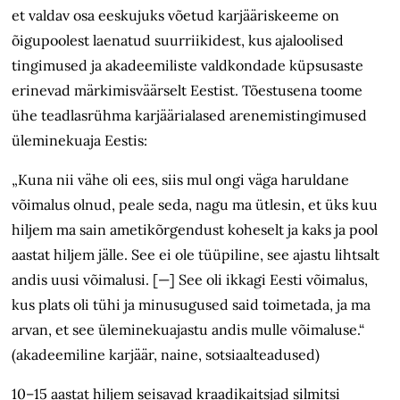
et valdav osa eeskujuks võetud karjääriskeeme on
õigupoolest laenatud suurriikidest, kus ajaloolised
tingimused ja akadeemiliste valdkondade küpsusaste
erinevad märkimisväärselt Eestist. Tõestusena toome
ühe teadlasrühma karjäärialased arenemistingimused
üleminekuaja Eestis:
„Kuna nii vähe oli ees, siis mul ongi väga haruldane
võimalus olnud, peale seda, nagu ma ütlesin, et üks kuu
hiljem ma sain ametikõrgendust koheselt ja kaks ja pool
aastat hiljem jälle. See ei ole tüüpiline, see ajastu lihtsalt
andis uusi võimalusi. [—] See oli ikkagi Eesti võimalus,
kus plats oli tühi ja minusugused said toimetada, ja ma
arvan, et see üleminekuajastu andis mulle võimaluse.“
(akadeemiline karjäär, naine, sotsiaalteadused)
10–15 aastat hiljem seisavad kraadikaitsjad silmitsi