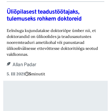
Üliõpilasest teadustöötajaks,
tulemuseks rohkem doktoreid
Eelnõuga kujundatakse doktoriõpe ümber nii, et
doktorandid on ülikoolides ja teadusasutustes
nooremteaduri ametikohal või panustavad
ülikoolivälisesse ettevõttesse doktoritööga seotud
valdkonnas.
Allan Padar
5. III 2021
5
minutit