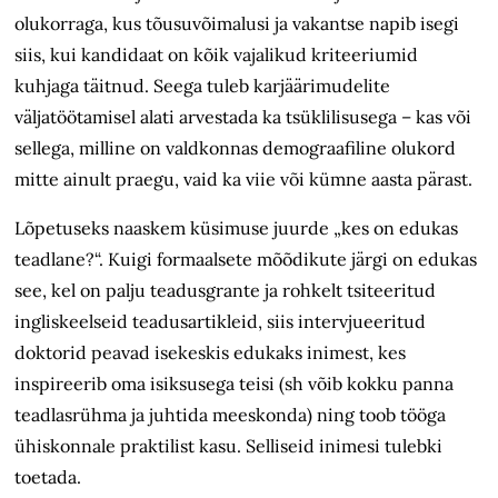
olukorraga, kus tõusuvõimalusi ja vakantse napib isegi
siis, kui kandidaat on kõik vajalikud kriteeriumid
kuhjaga täitnud. Seega tuleb karjäärimudelite
väljatöötamisel alati arvestada ka tsüklilisusega – kas või
sellega, milline on valdkonnas demograafiline olukord
mitte ainult praegu, vaid ka viie või kümne aasta pärast.
Lõpetuseks naaskem küsimuse juurde „kes on edukas
teadlane?“. Kuigi formaalsete mõõdikute järgi on edukas
see, kel on palju teadusgrante ja rohkelt tsiteeritud
ingliskeelseid teadusartikleid, siis intervjueeritud
doktorid peavad isekeskis edukaks inimest, kes
inspireerib oma isiksusega teisi (sh võib kokku panna
teadlasrühma ja juhtida meeskonda) ning toob tööga
ühiskonnale praktilist kasu. Selliseid inimesi tulebki
toetada.