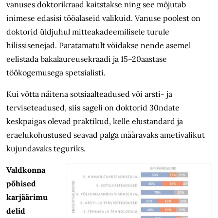
vanuses doktorikraad kaitstakse ning see mõjutab
inimese edasisi tööalaseid valikuid. Vanuse poolest on
doktorid üldjuhul mitteakadeemilisele turule
hilissisenejad. Paratamatult võidakse nende asemel
eelistada bakalaureusekraadi ja 15–20aastase
töökogemusega spetsialisti.
Kui võtta näitena sotsiaalteadused või arsti- ja
terviseteadused, siis sageli on doktorid 30ndate
keskpaigas olevad praktikud, kelle elustandard ja
eraelu­kohustused seavad palga määravaks ametivalikut
kujundavaks teguriks.
Valdkonna
põhised
karjäärimu
delid