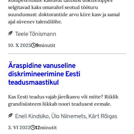
selgitavad kaks omavahel seotud tööturu
suundumust: doktorantide arvu kiire kasv ja samal
ajal süvenev talendilõhe.
Teele Tõnismann
10. X 2025
9
minutit
Äraspidine vanuseline
diskrimineerimine Eesti
teadusmaastikul
Kas Eesti teadus vajab järelkasvu või mitte? Riiklik
grandisüsteem lükkab noori teadusest eemale.
Eneli Kindsiko, Ülo Niinemets, Kärt Rõigas
3. VI 2022
12
minutit