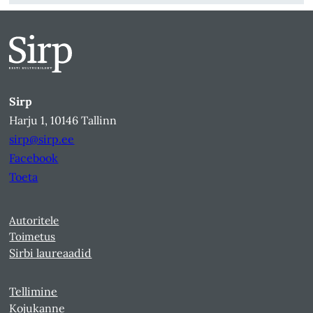
Sirp
Harju 1, 10146 Tallinn
sirp@sirp.ee
Facebook
Toeta
Autoritele
Toimetus
Sirbi laureaadid
Tellimine
Kojukanne