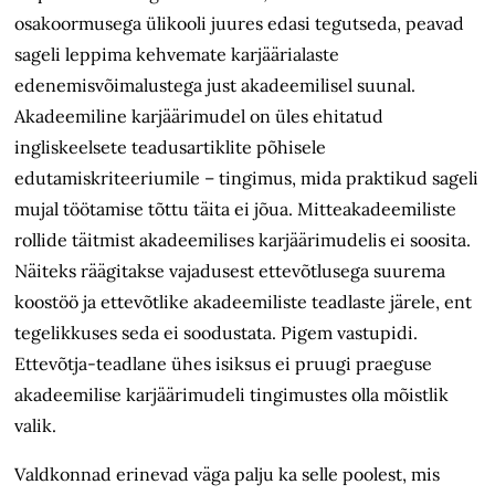
osakoormusega ülikooli juures edasi tegutseda, peavad
sageli leppima kehvemate karjäärialaste
edenemisvõimalustega just akadeemilisel suunal.
Akadeemiline karjäärimudel on üles ehitatud
ingliskeelsete teadusartiklite põhisele
edutamiskriteeriumile – tingimus, mida praktikud sageli
mujal töötamise tõttu täita ei jõua.
Mitteakadeemiliste
rollide täitmist akadeemilises karjäärimudelis ei soosita.
Näiteks räägitakse vajadusest ettevõtlusega suurema
koostöö ja ettevõtlike akadeemiliste teadlaste järele, ent
tegelikkuses seda ei soodustata. Pigem vastupidi.
Ettevõtja-teadlane ühes isiksus ei pruugi praeguse
akadeemilise karjäärimudeli tingimustes olla mõistlik
valik.
Valdkonnad erinevad väga palju ka selle poolest, mis