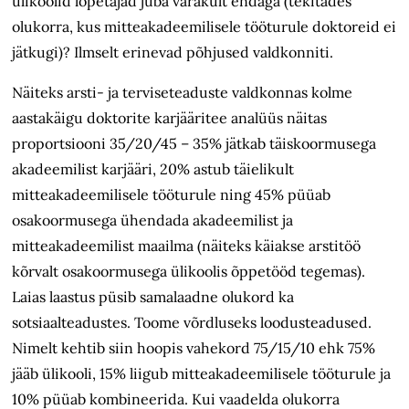
ülikoolid lõpetajad juba varakult endaga (tekitades
olukorra, kus mitteakadeemilisele tööturule doktoreid ei
jätkugi)? Ilmselt erinevad põhjused valdkonniti.
Näiteks arsti- ja terviseteaduste valdkonnas kolme
aastakäigu doktorite karjääritee analüüs näitas
proportsiooni 35/20/45 – 35% jätkab täiskoormusega
akadeemilist karjääri, 20% astub täielikult
mitteakadeemilisele tööturule ning 45% püüab
osakoormusega ühendada akadeemilist ja
mitteakadeemilist maailma (näiteks käiakse arstitöö
kõrvalt osakoormusega ülikoolis õppetööd tegemas).
Laias laastus püsib samalaadne olukord ka
sotsiaalteadustes. Toome võrdluseks loodusteadused.
Nimelt kehtib siin hoopis vahekord 75/15/10 ehk 75%
jääb ülikooli, 15% liigub mitteakadeemilisele tööturule ja
10% püüab kombineerida. Kui vaadelda olukorra