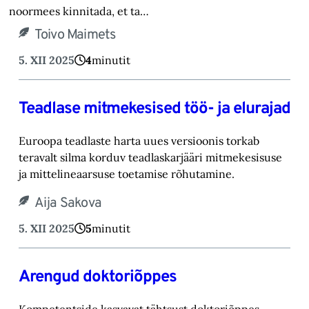
noormees kinnitada, et ta…
Toivo Maimets
5. XII 2025
4
minutit
Teadlase mitmekesised töö- ja elurajad
Euroopa teadlaste harta uues versioonis torkab
teravalt silma korduv teadlaskarjääri mitmekesisuse
ja mittelineaarsuse toetamise rõhutamine.
Aija Sakova
5. XII 2025
5
minutit
Arengud doktoriõppes
Kompetentside kasvavat tähtsust doktoriõppes