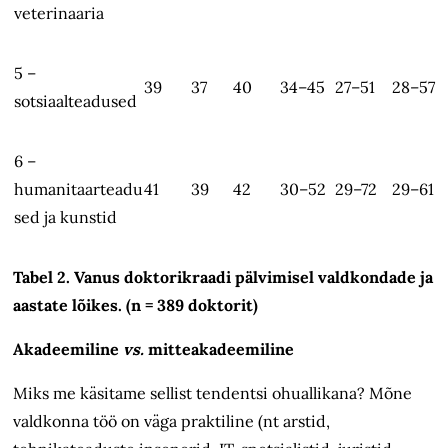
veterinaaria
5 –
39
37
40
34–45
27–51
28–57
sotsiaalteadused
6 –
humanitaarteadu
41
39
42
30–52
29–72
29–61
sed ja kunstid
Tabel 2. Vanus doktorikraadi pälvimisel valdkondade ja
aastate lõikes. (n = 389 doktorit)
Akadeemiline
vs.
mitteakadeemiline
Miks me käsitame sellist tendentsi ohuallikana? Mõne
valdkonna töö on väga praktiline (nt arstid,