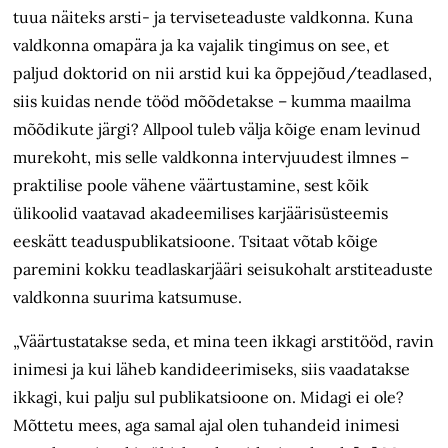
tuua näiteks arsti- ja terviseteaduste valdkonna. Kuna
valdkonna omapära ja ka vajalik tingimus on see, et
paljud doktorid on nii arstid kui ka õppejõud/teadlased,
siis kuidas nende tööd mõõdetakse – kumma maailma
mõõdikute järgi? Allpool tuleb välja kõige enam levinud
murekoht, mis selle valdkonna intervjuudest ilmnes –
praktilise poole vähene väärtustamine, sest kõik
ülikoolid vaatavad akadeemilises karjäärisüsteemis
eeskätt teaduspublikatsioone. Tsitaat võtab kõige
paremini kokku teadlaskarjääri seisukohalt arstiteaduste
valdkonna suurima katsumuse.
„Väärtustatakse seda, et mina teen ikkagi arstitööd, ravin
inimesi ja kui läheb kandideerimiseks, siis vaadatakse
ikkagi, kui palju sul publikatsioone on. Midagi ei ole?
Mõttetu mees, aga samal ajal olen tuhandeid inimesi