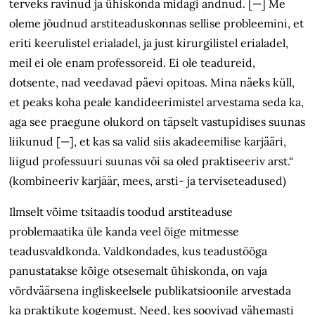
terveks ravinud ja ühiskonda midagi andnud. [—] Me
oleme jõudnud arstiteaduskonnas sellise probleemini, et
eriti keerulistel erialadel, ja just kirurgilistel erialadel,
meil ei ole enam professoreid. Ei ole teadureid,
dotsente, nad veedavad päevi opitoas. Mina näeks küll,
et peaks koha peale kandideerimistel arvestama seda ka,
aga see praegune olukord on täpselt vastupidises suunas
liikunud [—], et kas sa valid siis akadeemilise karjääri,
liigud professuuri suunas või sa oled praktiseeriv arst.“
(kombineeriv karjäär, mees, arsti- ja terviseteadused)
Ilmselt võime tsitaadis toodud arstiteaduse
problemaatika üle kanda veel õige mitmesse
teadusvaldkonda. Valdkondades, kus teadustööga
panustatakse kõige otsesemalt ühiskonda, on vaja
võrdväärsena ingliskeelsele publikatsioonile arvestada
ka praktikute kogemust. Need, kes soovivad vähemasti