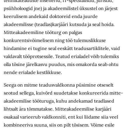
tehnikateaduste insenerid, IT-spetsialistid, juristid,
psühholoogid jne) ja akadeemilistel üksustel on järjest
keerulisem andekaid doktoreid enda juurde
akadeemilisse (teadlas)karjääri kutsuda ja seal hoida.
Mitteakadeemiline tööturg on palgas
konkurentsivõimelisem ning töö tulemuslikkuse
hindamine ei tugine seal eeskätt teadusartiklitele, vaid
valdavalt tööprotsessile. Teatud erialadel võib tulemiks
olla tõsine järelkasvu puudus, mis omakorda seab ohtu
nende erialade kestlikkuse.
Seega on mitme teadusvaldkonna püsimine otseselt
seotud sellega, kuivõrd suudetakse konkureerida mitte­
akadeemilise tööturuga, kuhu andekamad teadlased
lihtsalt ära tõmmatakse. Mitteakadeemilise karjääri
osakaal varieerub valdkonniti, ent kui liidame siia veel
kombineeriva suuna, siis on pilt tõsisem. Võime esile