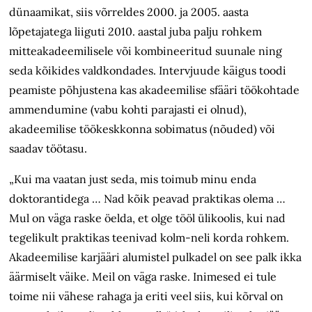
dünaamikat, siis võrreldes 2000. ja 2005. aasta
lõpetajatega liiguti 2010. aastal juba palju rohkem
mitteakadeemilisele või kombineeritud suunale ning
seda kõikides valdkondades. Intervjuude käigus toodi
peamiste põhjustena kas akadeemilise sfääri töökohtade
ammendumine (vabu kohti parajasti ei olnud),
akadeemilise töökeskkonna sobimatus (nõuded) või
saadav töötasu.
„Kui ma vaatan just seda, mis toimub minu enda
doktorantidega … Nad kõik peavad praktikas olema …
Mul on väga raske öelda, et olge tööl ülikoolis, kui nad
tegelikult praktikas teenivad kolm-neli korda rohkem.
Akadeemilise karjääri alumistel pulkadel on see palk ikka
äärmiselt väike. Meil on väga raske. Inimesed ei tule
toime nii vähese rahaga ja eriti veel siis, kui kõrval on