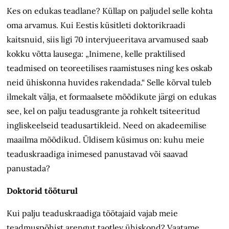
Kes on edukas teadlane? Küllap on paljudel selle kohta
oma arvamus. Kui Eestis küsitleti doktorikraadi
kaitsnuid, siis ligi 70 intervjueeritava arvamused saab
kokku võtta lausega: „Inimene, kelle praktilised
teadmised on teoreetilises raamistuses ning kes oskab
neid ühiskonna huvides rakendada.“ Selle kõrval tuleb
ilmekalt välja, et formaalsete mõõdikute järgi on edukas
see, kel on palju teadusgrante ja rohkelt tsiteeritud
ingliskeelseid teadusartikleid. Need on akadeemilise
maailma mõõdikud. Üldisem küsimus on: kuhu meie
teaduskraadiga inimesed panustavad või saavad
panustada?
Doktorid tööturul
Kui palju teaduskraadiga töötajaid vajab meie
teadmuspõhist arengut taotlev ühiskond? Vaatame