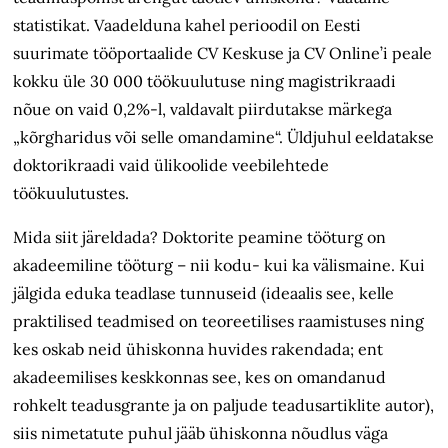
statistikat. Vaadelduna kahel perioodil on Eesti
suurimate tööportaalide CV Keskuse ja CV Online’i peale
kokku üle 30 000 töökuulutuse ning magistrikraadi
nõue on vaid 0,2%-l, valdavalt piirdutakse märkega
„kõrgharidus või selle omandamine“. Üldjuhul eeldatakse
doktorikraadi vaid ülikoolide veebilehtede
töökuulutustes.
Mida siit järeldada? Doktorite peamine tööturg on
akadeemiline tööturg – nii kodu- kui ka välismaine. Kui
jälgida eduka teadlase tunnuseid (ideaalis see, kelle
praktilised teadmised on teoreetilises raamistuses ning
kes oskab neid ühiskonna huvides rakendada; ent
akadeemilises keskkonnas see, kes on omandanud
rohkelt teadusgrante ja on paljude teadusartiklite autor),
siis nimetatute puhul jääb ühiskonna nõudlus väga