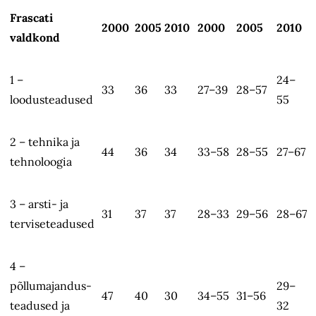
Frascati
2000
2005
2010
2000
2005
2010
valdkond
1 –
24–
33
36
33
27–39
28–57
loodusteadused
55
2 – tehnika ja
44
36
34
33–58
28–55
27–67
tehnoloogia
3 – arsti- ja
31
37
37
28–33
29–56
28–67
terviseteadused
4 –
põllumajandus­
29–
47
40
30
34–55
31–56
teadused ja
32