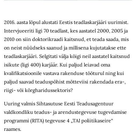
2016. aasta lõpul alustati Eestis teadlaskarjääri uurimist.
Intervjueeriti ligi 70 teadlast, kes aastatel 2000, 2005 ja
2010 on siin doktorikraadi kaitsnud, et teada saada, mis
on neist nüüdseks saanud ja millisena kujutatakse ette
teadlaskarjääri. Selgitati välja kõigi neil aastatel kaitsnud
isikute (ligi 400) karjäär. Kui paljud leiavad oma
kvalifikatsioonile vastava rakenduse tööturul ning kui
paljud saavad teaduspõhist mõtteviisi rakendada era-,
riigi-
või kõrgharidussektoris?
Uuring valmis Sihtasutuse Eesti Teadusagentuur
valdkondliku teadus- ja arendustegevuse tugevdamise
programmi (RITA) tegevuse 4 „TAI poliitikaseire“
raames.