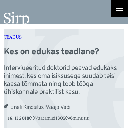
K
Liigu
sisu
juurde
TEADUS
Kes on edukas teadlane?
Intervjueeritud doktorid peavad edukaks
inimest, kes oma isiksusega suudab teisi
kaasa tõmmata ning toob tööga
ühiskonnale praktilist kasu.
Eneli Kindsiko, Maaja Vadi
16. II 2018
Vaatamisi
1305
6
minutit