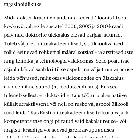
tagasihoidlikuks.
Mida doktorikraadi omandanud teevad? Joonis 1 toob
kokkuvõtvalt esile aastatel 2000, 2005 ja 2010 kraadi
pälvinud doktorite ülekaalus olevad karjäärisuunad.
Tuleb välja, et mitteakadeemilised, s.t ülikoolivälised
rollid esinevad rohkemal määral sotsiaal- ja arstiteaduste
ning tehnika ja tehnoloogia valdkonnas. Selle positiivse
asjaolu kõrval saab kriitilise aspektina välja tuua vajaduse
leida põhjused, miks osas valdkondades on ülakaalus
akadeemiline suund (nt loodus­teadustes). Kas see
tuleneb sellest, et doktorid ei taju tööturu alternatiive
küllalt atraktiivsena või neil on raske väljaspool ülikooli
tööd leida? Kas Eesti mitteakadeemilise tööturu vajalik
kompetentsitase ongi piiratud vaid bakalaureuse- või
magistrikraadiga või seovad järelkasvupuuduses