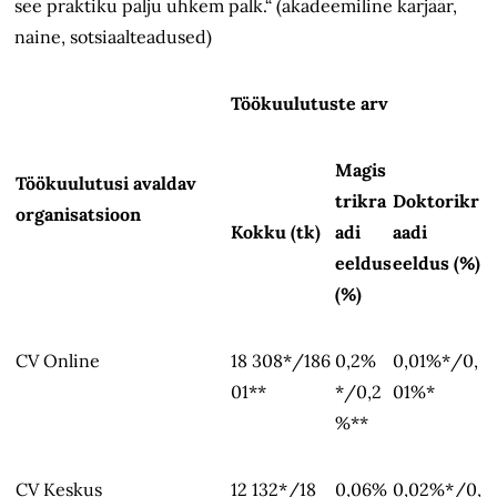
see praktiku palju uhkem palk.“ (akadeemiline karjäär,
naine, sotsiaalteadused)
Töökuulutuste arv
Magis
Töökuulutusi avaldav
trikra
Doktorikr
organisatsioon
Kokku (tk)
adi
aadi
eeldus
eeldus (%)
(%)
CV Online
18
308*/186
0,2%
0,01%*/0,
01**
*/0,2
01%*
%**
CV Keskus
12
132*/18
0,06%
0,02%*/0,