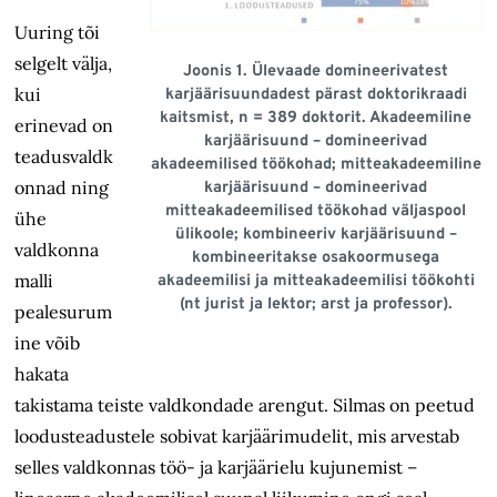
Uuring tõi
selgelt välja,
Joonis 1. Ülevaade domineerivatest
kui
karjäärisuundadest pärast doktorikraadi
kaitsmist, n = 389 doktorit. Akadeemiline
erinevad on
karjäärisuund – domineerivad
teadusvaldk
akadeemilised töökohad; mitteakadeemiline
onnad ning
karjäärisuund – domineerivad
mitteakadeemilised töökohad väljaspool
ühe
ülikoole; kombineeriv karjäärisuund –
valdkonna
kombineeritakse osakoormusega
malli
akadeemilisi ja mitteakadeemilisi töökohti
(nt jurist ja lektor; arst ja professor).
pealesurum
ine võib
hakata
takistama teiste valdkondade arengut. Silmas on peetud
loodusteadustele sobivat karjäärimudelit, mis arvestab
selles valdkonnas töö- ja karjäärielu kujunemist –