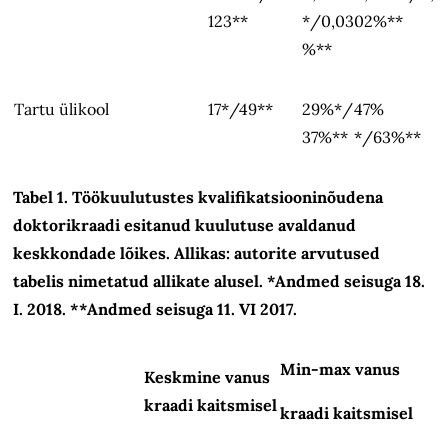
123**
*/0,03
02%**
%**
Tartu ülikool
17*/49**
29%*/
47%
37%**
*/63%**
Tabel 1. T
öökuulutustes
kvalifikatsiooninõudena
doktorikraadi esitanud kuulutuse avaldanud
keskkondade lõikes.
Allikas: autorite arvutused
tabelis nimetatud allikate alusel. *Andmed seisuga 18.
I. 2018. **Andmed seisuga 11. VI 2017.
Min-max vanus
Keskmine vanus
kraadi kaitsmisel
kraadi kaitsmisel