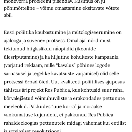
mõnevõrra probleemi pisendav. Küsimus on ju
põhimõtteline – võimu omastamine eksitavate võtete
abil.
Eesti poliitika kaubastumine ja mütologiseerumine on
ajalooga ja süvenev protsess. Omal ajal nördimust
tekitanud hiiglaslikud näopildid (ikoonide
ülesriputamine) ja ka hiljutine kohukeste kampaania
(varjatud reklaam, mille “kavalus” põhines logode
sarnasusel ja tegelike kavatsuste varjamisel) olid selle
protsessi õrnad õied. Uut kvaliteeti poliitilises ajupesus
tähistas äriprojekt Res Publica, kus kohtusid suur raha,
kõrvalejäetud võimuhuviliste ja erakondades pettunute
meeleolud. Pakkudes “uue korra” ja moraalse
vankumatuse kujundeid, ei pakkunud Res Publica
rahaideoloogias pettunutele midagi vähemat kui eetilist
ja sotsiaalset revolutsiooni.