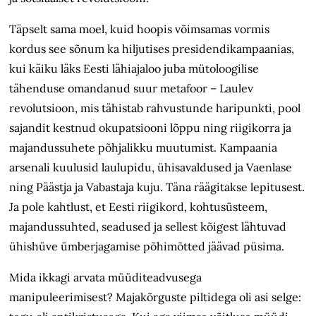
Täpselt sama moel, kuid hoopis võimsamas vormis
kordus see sõnum ka hiljutises presidendikampaanias,
kui käiku läks Eesti lähiajaloo juba mütoloogilise
tähenduse omandanud suur metafoor – Laulev
revolutsioon, mis tähistab rahvustunde haripunkti, pool
sajandit kestnud okupatsiooni lõppu ning riigikorra ja
majandussuhete põhjalikku muutumist. Kampaania
arsenali kuulusid laulupidu, ühisavaldused ja Vaenlase
ning Päästja ja Vabastaja kuju. Täna räägitakse lepitusest.
Ja pole kahtlust, et Eesti riigikord, kohtusüsteem,
majandussuhted, seadused ja sellest kõigest lähtuvad
ühishüve ümberjagamise põhimõtted jäävad püsima.
Mida ikkagi arvata müüditeadvusega
manipuleerimisest? Majakõrguste piltidega oli asi selge: