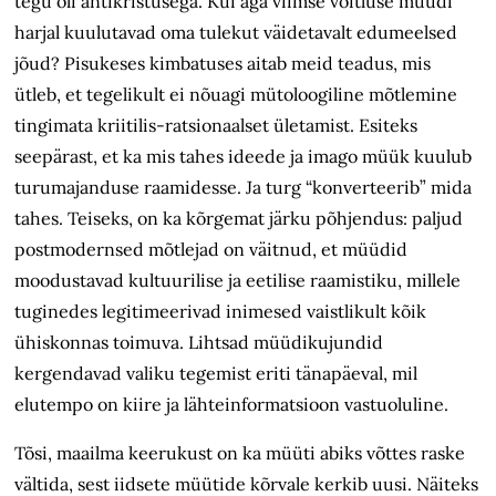
tegu oli antikristusega. Kui aga viimse võitluse müüdi
harjal kuulutavad oma tulekut väidetavalt edumeelsed
jõud? Pisukeses kimbatuses aitab meid teadus, mis
ütleb, et tegelikult ei nõuagi mütoloogiline mõtlemine
tingimata kriitilis-ratsionaalset ületamist. Esiteks
seepärast, et ka mis tahes ideede ja imago müük kuulub
turumajanduse raamidesse. Ja turg “konverteerib” mida
tahes. Teiseks, on ka kõrgemat järku põhjendus: paljud
postmodernsed mõtlejad on väitnud, et müüdid
moodustavad kultuurilise ja eetilise raamistiku, millele
tuginedes legitimeerivad inimesed vaistlikult kõik
ühiskonnas toimuva. Lihtsad müüdikujundid
kergendavad valiku tegemist eriti tänapäeval, mil
elutempo on kiire ja lähteinformatsioon vastuoluline.
Tõsi, maailma keerukust on ka müüti abiks võttes raske
vältida, sest iidsete müütide kõrvale kerkib uusi. Näiteks