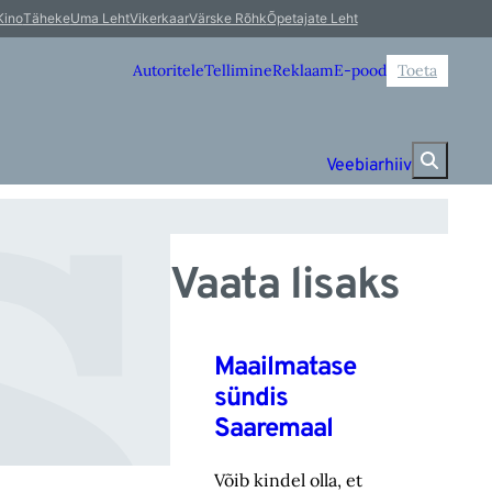
 
Kino
Täheke
Uma Leht
Vikerkaar
Värske Rõhk
Õpetajate Leht
Autoritele
Tellimine
Reklaam
E-pood
Toeta
Veebiarhiiv
Vaata lisaks
Maailmatase
sündis
Saaremaal
Võib kindel olla, et