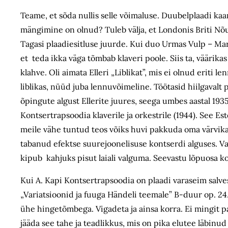
Teame, et sõda nullis selle võimaluse. Duubelplaadi ka
mängimine on olnud? Tuleb välja, et Londonis Briti Nõu
Tagasi plaadiesitluse juurde. Kui duo Urmas Vulp – Marj
et teda ikka väga tõmbab klaveri poole. Siis ta, väärik
klahve. Oli aimata Elleri „Liblikat”, mis ei olnud eriti l
liblikas, nüüd juba lennuvõimeline. Töötasid hiilgavalt
õpingute algust Ellerite juures, seega umbes aastal 193
Kontsertrapsoodia klaverile ja orkestrile (1944). See E
meile vähe tuntud teos võiks huvi pakkuda oma värvika j
tabanud efektse suurejoonelisuse kontserdi alguses. Va
kipub kahjuks pisut laiali valguma. Seevastu lõpuosa k
Kui A. Kapi Kontsertrapsoodia on plaadi varaseim salves
„Variatsioonid ja fuuga Händeli teemale” B-duur op. 24. 
ühe hingetõmbega. Vigadeta ja ainsa korra. Ei mingit p
jääda see tahe ja teadlikkus, mis on pika elutee läbin