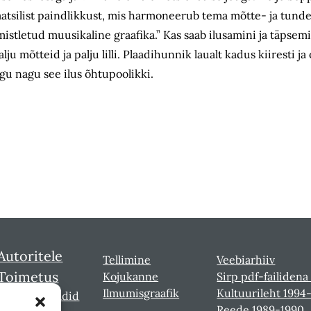
graatsilist paindlikkust, mis harmoneerub tema mõtte- ja tun
mistletud muusikaline graafika.” Kas saab ilusamini ja täpsem
u mõtteid ja palju lilli. Plaadihunnik laualt kadus kiiresti ja 
ugu nagu see ilus õhtupoolikki.
Autoritele
Tellimine
Veebiarhiiv
Toimetus
Kojukanne
Sirp pdf-failidena
Ilmumisgraafik
Kultuurileht 1994
Sirbi laureaadid
Reede 1989-1990