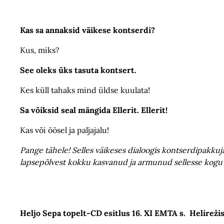
Kas sa annaksid väikese kontserdi?
Kus, miks?
See oleks üks tasuta kontsert.
Kes küll tahaks mind üldse kuulata!
Sa võiksid seal mängida Ellerit. Ellerit!
Kas või öösel ja paljajalu!
Pange tähele! Selles väikeses dialoogis kontserdipakkuj
lapsepõlvest kokku kasvanud ja armunud sellesse kog
Heljo Sepa topelt-CD esitlus 16. XI EMTA s. Helireži