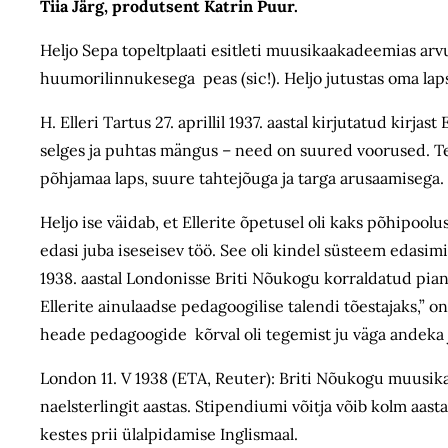
Tiia Järg, produtsent Katrin Puur.
Heljo Sepa topeltplaati esitleti muusikaakadeemias arv
huumorilinnukesega peas (sic!). Heljo jutustas oma lap
H. Elleri Tartus 27. aprillil 1937. aastal kirjutatud kirj
selges ja puhtas mängus – need on suured voorused. Te
põhjamaa laps, suure tahtejõuga ja targa arusaamise
Heljo ise väidab, et Ellerite õpetusel oli kaks põhipoolu
edasi juba iseseisev töö. See oli kindel süsteem edasim
1938. aastal Londonisse Briti Nõukogu korraldatud piani
Ellerite ainulaadse pedagoogilise talendi tõestajaks,”
heade pedagoogide kõrval oli tegemist ju väga andeka
London 11. V 1938 (ETA, Reuter): Briti Nõukogu muusika
naelsterlingit aastas. Stipendiumi võitja võib kolm aa
kestes prii ülalpidamise Inglismaal.