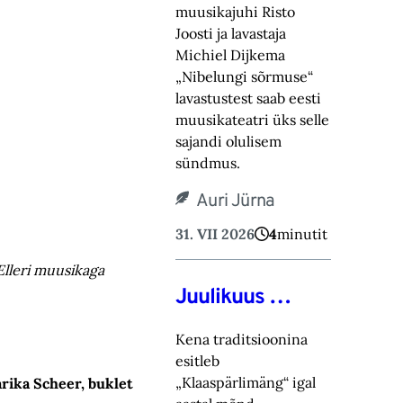
muusikajuhi Risto
Joosti ja lavastaja
Michiel Dijkema
„Nibelungi sõrmuse“
lavastustest saab eesti
muusikateatri üks selle
sajandi olulisem
sündmus.
Auri Jürna
31. VII 2026
4
minutit
Elleri muusikaga
Juulikuus …
Kena traditsioonina
esitleb
„Klaaspärlimäng“ igal
arika Scheer, buklet