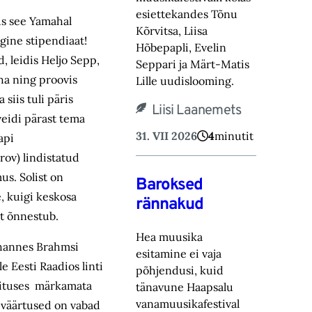
esiettekandes Tõnu
us see Yamahal
Kõrvitsa, Liisa
gine stipendiaat!
Hõbepapli, Evelin
, leidis Heljo Sepp,
Seppari ja Märt-Matis
aha ning proovis
Lille uudislooming.
siis tuli päris
Liisi Laanemets
veidi pärast tema
31. VII 2026
4
minutit
api
rov) lindistatud
us. Solist on
Baroksed
, kuigi keskosa
rännakud
avalt õnnestub.
Hea muusika
Johannes Brahmsi
esitamine ei vaja
e Eesti Raadios linti
põhjendusi, kuid
esituses märkamata
tänavune Haapsalu
vanamuusikafestival
d väärtused on vabad