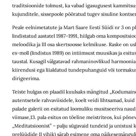
traditsioonide tolmust, ka vabad igasugusest kammitsu
kujunditele, sissepoole pööratud tugev sisuline kont
Peale eelnimetatute ja Mart Saare Eesti Süidi nr 3 on pl
lindistatud aastatel 1987–1991, hiilgab oma kompositsioo
meloodika ja III osa skertsoosse kelmikuse. Raske on usk
es-moll (lindistus 1989) on intiimsust muusikas ja esit
taustal. Kusagil välgatavad rahmaninovlikud harmooniad 
kiirendusi ega liialdatud tundepuhanguid või tormakust
dirigeerima.
Teiste hulgas on plaadil kuulsaks mängitud „Kodumaine vii
autentsetele rahvaviisidele, koelt veidi lihtsamad, kui
palade galerii on esitatud loomuliku musitseeriva naudin
viimase,13. pala esitus on tõeline meistriteos, kui põne
„Meditatsioonist” – palju sügavaid tundeid ja unistusi 
prelüüdide II vihik) särab esimene oma päikesemängulis