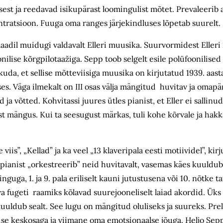
sest ja reedavad isikupärast loomingulist mõtet. Prevaleeri
sentratsioon. Fuuga oma ranges järjekindluses lõpetab suure
aadil muidugi valdavalt Elleri muusika. Suurvormidest Elleri 
nilise kõrgpilotaažiga. Sepp toob selgelt esile polüfoonilised 
uda, et sellise mõtteviisiga muusika on kirjutatud 1939. aasta
uses. Väga ilmekalt on III osas välja mängitud huvitav ja oma
ja võtted. Kohvitassi juures ütles pianist, et Eller ei salli
 mängus. Kui ta seesugust märkas, tuli kohe kõrvale ja hakk
s”, „Kellad” ja ka veel „13 klaveripala eesti motiividel”, kirj
d pianist „orkestreerib” neid huvitavalt, vasemas käes kuuldub
guga, 1. ja 9. pala eriliselt kauni jutustusena või 10. nõtke t
va fugeti raamiks kõlavad suurejooneliselt laiad akordid. Üks
kuuldub sealt. See lugu on mängitud oluliseks ja suureks. Prel
e keskosaga ja viimane oma emotsionaalse jõuga. Heljo Sepp s