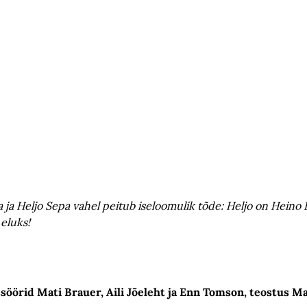
a ja Heljo Sepa vahel peitub iseloomulik tõde: Heljo on Heino 
u eluks!
ssöörid Mati Brauer, Aili Jõeleht ja Enn Tomson, teostus M