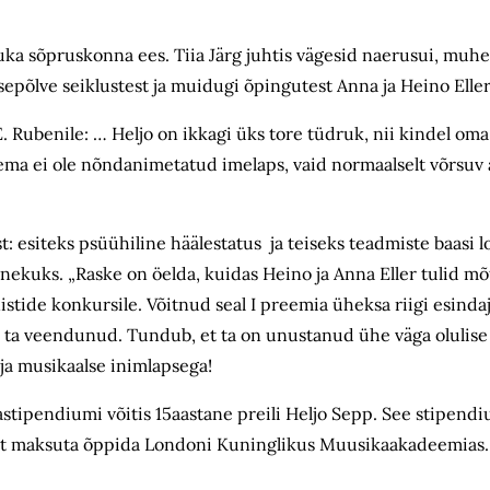
uka sõpruskonna ees. Tiia Järg juhtis vägesid naerusui, muhed
sepõlve seiklustest ja muidugi õpingutest Anna ja Heino Ell
ast E. Rubenile: … Heljo on ikkagi üks tore tüdruk, nii kindel o
ma ei ole nõndanimetatud imelaps, vaid normaalselt võrsuv 
ga.
st: esiteks psüühiline häälestatus ja teiseks teadmiste baasi l
inekuks. „Raske on öelda, kuidas Heino ja Anna Eller tulid mõ
stide konkursile. Võitnud seal I preemia üheksa riigi esinda
 on ta veendunud. Tundub, et ta on unustanud ühe väga oluli
 ja musikaalse inimlapsega!
stipendiumi võitis 15aastane preili Heljo Sepp. See stipend
stat maksuta õppida Londoni Kuninglikus Muusikaakadeemias. K