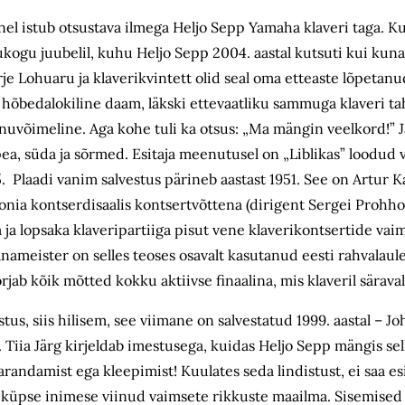
anel istub otsustava ilmega Heljo Sepp Yamaha klaveri taga. K
kogu juubelil, kuhu Heljo Sepp 2004. aastal kutsuti kui kuna
e Lohuaru ja klaverikvintett olid seal oma etteaste lõpetanud
as hõbedalokiline daam, läkski ettevaatliku sammuga klaveri t
ennuvõimeline. Aga kohe tuli ka otsus: „Ma mängin veelkord!” Ja 
 pea, süda ja sõrmed. Esitaja meenutusel on „Liblikas” loodud 
5. Plaadi vanim salvestus pärineb aastast 1951. See on Artur K
stonia kontserdisaalis kontsertvõttena (dirigent Sergei Prohho
a lopsaka klaveripartiiga pisut vene klaverikontsertide vaim
nameister on selles teoses osavalt kasutanud eesti rahvalaule
orjab kõik mõtted kokku aktiivse finaalina, mis klaveril sär
tus, siis hilisem, see viimane on salvestatud 1999. aastal – 
Tiia Järg kirjeldab imestusega, kuidas Heljo Sepp mängis sell
arandamist ega kleepimist! Kuulates seda lindistust, ei saa 
ud küpse inimese viinud vaimsete rikkuste maailma. Sisemise