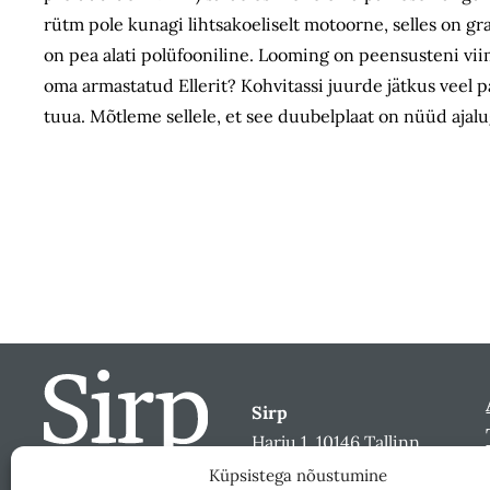
rütm pole kunagi lihtsakoeliselt motoorne, selles on 
on pea alati polüfooniline. Looming on peensusteni vii
oma armastatud Ellerit? Kohvitassi juurde jätkus veel palj
tuua. Mõtleme sellele, et see duubelplaat on nüüd ajal
Sirp
Harju 1, 10146 Tallinn
sirp@sirp.ee
Küpsistega nõustumine