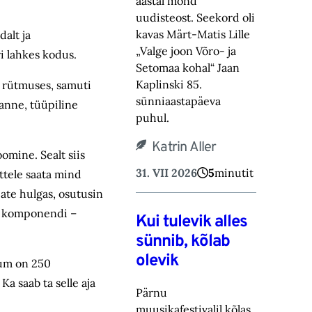
aastal mõnd
uudisteost. Seekord oli
kavas Märt-Matis Lille
alt ja
„Valge joon Võro- ja
eri lahkes kodus.
Setomaa kohal“ Jaan
Kaplinski 85.
ma rütmuses, samuti
sünniaastapäeva
anne, tüüpiline
puhul.
Katrin Aller
oomine. Sealt siis
31. VII 2026
5
minutit
ttele saata mind
jate hulgas, osutusin
se komponendi –
Kui tulevik alles
sünnib, kõlab
olevik
ium on 250
a saab ta selle aja
Pärnu
muusikafestivalil kõlas