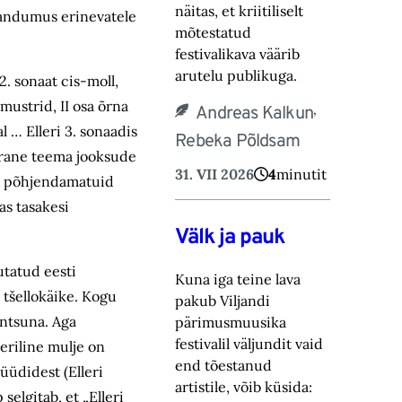
näitas, et kriitiliselt
b andumus erinevatele
mõtestatud
lt.
festivalikava väärib
arutelu publikuga.
2. sonaat cis-moll,
mustrid, II osa õrna
,
Andreas Kalkun
l … Elleri 3. sonaadis
Rebeka Põldsam
pärane teema jooksude
31. VII 2026
4
minutit
nud põhjendamatuid
as tasakesi
Välk ja pauk
utatud eesti
Kuna iga teine lava
 tšellokäike. Kogu
pakub Viljandi
antsuna. Aga
pärimusmuusika
festivalil väljundit vaid
 eriline mulje on
end tõestanud
üüdidest (Elleri
artistile, võib küsida:
elgitab, et „Elleri