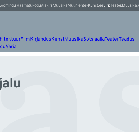
as
Loomingu Raamatukogu
Ajakiri Muusika
Müürileht
e-Kunst.ee
Sirp
Teater.Muusika.
hitektuur
Film
Kirjandus
Kunst
Muusika
Sotsiaalia
Teater
Teadus
ugu
Varia
jalu