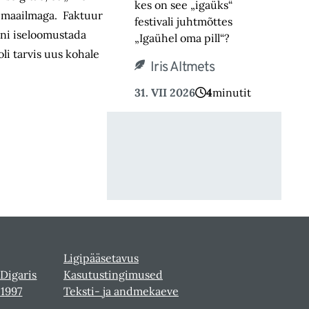
kes on see „igaüks“
demaailmaga. Faktuur
festivali juhtmõttes
ini iseloomustada
„Igaühel oma pill“?
oli tarvis uus kohale
Iris Altmets
31. VII 2026
4
minutit
Ligipääsetavus
 Digaris
Kasutustingimused
-1997
Teksti- ja andmekaeve