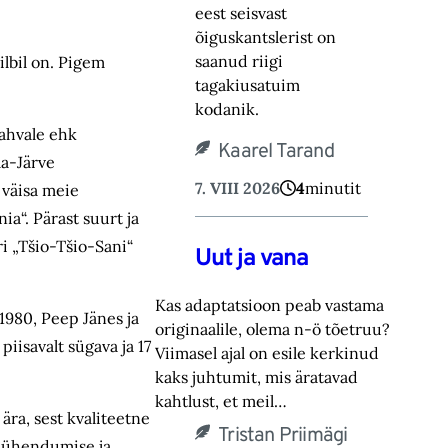
eest seisvast
õiguskantslerist on
saanud riigi
ilbil on. Pigem
tagakiusatuim
kodanik.
rahvale ehk
Kaarel Tarand
la-Järve
7. VIII 2026
4
minutit
 väisa meie
a“. Pärast suurt ja
ri „Tšio-Tšio-Sani“
Uut ja vana
Kas adaptatsioon peab vastama
(1980, Peep Jänes ja
originaalile, olema n-ö tõetruu?
iisavalt sügava ja 17
Viimasel ajal on esile kerkinud
kaks juhtumit, mis äratavad
kahtlust, et meil…
ra, sest kvaliteetne
Tristan Priimägi
i pühendumise ja