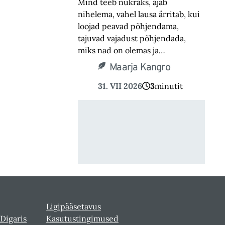
Mind teeb nukraks, ajab
nihelema, vahel lausa ärritab, kui
loojad peavad põhjendama,
tajuvad vajadust põhjendada,
miks nad on olemas ja…
Maarja Kangro
31. VII 2026
3
minutit
Ligipääsetavus
 Digaris
Kasutustingimused