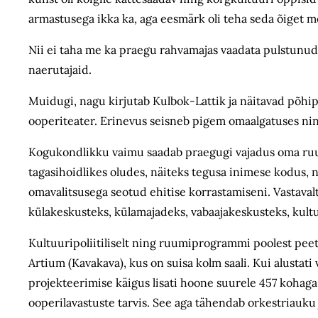
armastusega ikka ka, aga eesmärk oli teha seda õiget m
Nii ei taha me ka praegu rahva­majas vaadata pulstunu
naerutajaid.
Muidugi, nagu kirjutab Kulbok-Lattik ja näitavad põhipla
ooperiteater. Erinevus seisneb pigem omaalgatuses ning 
Kogukondlikku vaimu saadab praegugi vajadus oma ruumi 
tagasihoidlikes oludes, näiteks tegusa inimese kodus,
omavalitsusega seotud ehitise korrastamiseni. Vastaval
küla­keskusteks, külamajadeks, vabaaja­keskusteks, kul
Kultuuripoliitiliselt ning ruumiprogrammi poolest peet
Artium (Kavakava), kus on suisa kolm saali. Kui alustat
projekteerimise käigus lisati hoone suurele 457 kohag
ooperilavastuste tarvis. See aga tähendab orkestriauku