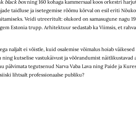
ehk
black box
ning 160 kohaga kammersaal koos orkestri harju
ajade taidluse ja isetegemise rõõmu kõrval on esil eriti Nõuk
tamiseks. Veidi utreeritult: olukord on sama­sugune nagu 195
 pigem Estonia trupp. Arhitektuur sedastab ka Viimsis, et rah
ega naljalt ei võistle, kuid osalemise võimalus hoiab väikesed
 ning kutselise vastukäivust ja võõrandumist näitlikustavad 
nu pälvimata tegutsenud Narva Vaba Lava ning Paide ja Kures
iiski lihtsalt professionaalse publiku?