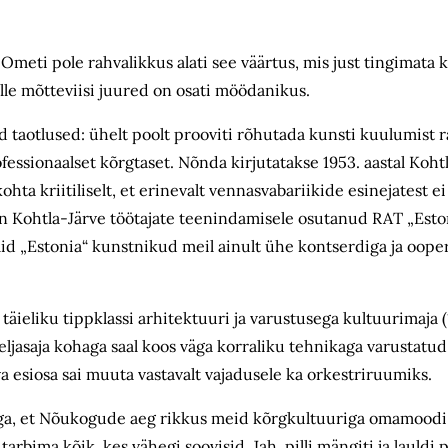
eti pole rahvalikkus alati see väärtus, mis just tingimata k
lle mõtte­viisi juured on osati möödanikus.
d taotlused: ühelt poolt prooviti rõhutada kunsti kuulumist 
rofessionaalset kõrgtaset. Nõnda kirjutatakse 1953. aastal Koht
a kriitiliselt, et erinevalt vennasvabariikide esinejatest ei
 Kohtla-Järve töötajate teenindamisele osutanud RAT „Estoni
olid „Estonia“ kunstnikud meil ainult ühe kontserdiga ja oope
täieliku tippklassi arhitektuuri ja varustusega kultuurimaja 
ljasaja kohaga saal koos väga korraliku tehnikaga varustatud p
 esiosa sai muuta vastavalt vajadusele ka orkestriruumiks.
ga, et Nõukogude aeg rikkus meid kõrgkultuuriga omamoodi ä
tarbima kõik, kes vähegi soovisid. Jah, pilli mängiti ja lauld