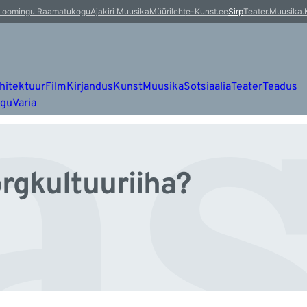
as
Loomingu Raamatukogu
Ajakiri Muusika
Müürileht
e-Kunst.ee
Sirp
Teater.Muusika.
hitektuur
Film
Kirjandus
Kunst
Muusika
Sotsiaalia
Teater
Teadus
ugu
Varia
õrgkultuuriiha?