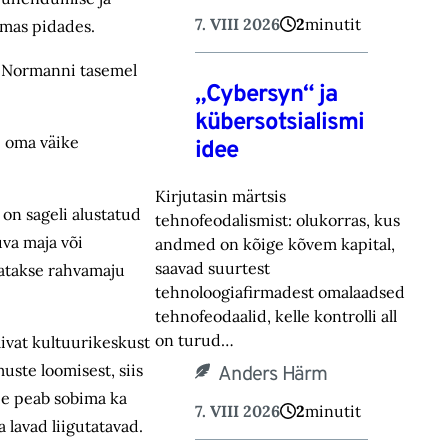
7. VIII 2026
2
minutit
lmas pidades.
k Normanni tasemel
„Cybersyn“ ja
kübersotsialismi
i oma väike
idee
Kirjutasin märtsis
on sageli alustatud
tehnofeodalismist: olukorras, kus
va maja või
andmed on kõige kõvem kapital,
saavad suurtest
tatakse rahvamaju
tehnoloogiafirmadest omalaadsed
tehnofeodaalid, kelle kontrolli all
on turud…
ivat kultuurikeskust
uste loomisest, siis
Anders Härm
ee peab sobima ka
7. VIII 2026
2
minutit
 lavad liigutatavad.