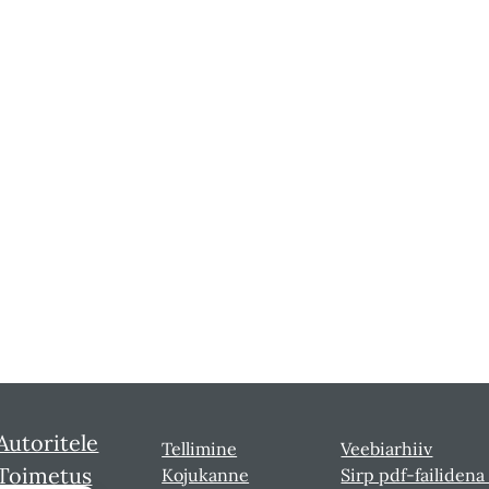
Autoritele
Tellimine
Veebiarhiiv
Toimetus
Kojukanne
Sirp pdf-failidena