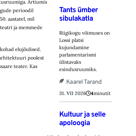
tusruumiga. Artiumis
Tants ümber
ogude perioodil
sibulakatla
0. aastatel, mil
vateatri ja memmede
Riigikogu võimuses on
Lossi platsi
kujundamine
 kohad elujõulised.
parlamentarismi
arhitektuuri poolest
ülistavaks
saare teater. Kas
esindusruumiks.
Kaarel Tarand
31. VII 2026
4
minutit
Kultuur ja selle
apoloogia