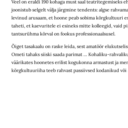
Veel on eraldi 190 kohaga must saal teatritegemiseks 
joonistub selgelt välja järgmine tendents: algse rahvam
levinud arusaam, et hoone peab sobima kõrgkultuuri esi
taheti, et kaevuritele ei esineks mitte kolleegid, vaid
tantsurühma kõrval on fookus professionaalsusel.
Õiget tasakaalu on raske leida, sest amatöör elukutselis
Ometi tahaks siiski saada parimat … Kohaliku-rahvaliku
väärikates hoonetes erilist kogukonna armastust ja me
kõrgkultuuriiha teeb rahvast passiivsed kodanikud või s