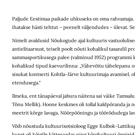
Paljude Eestimaa paikade uhkuseks on oma rahvamaja. Om
ihatakse hästi tehtut – peenelt väljendudes – ülevat. Se
Nimelt avaldusid Nõukogude ajal kultuuris vastuolulise
antielitaarsust, teiselt poolt nõuti kohalikul tasandil p
sammasportikusega palee (valminud 1952) programmi koht
kohalikud tipud kaevurilinna: „Vähevõitu tähelepanu on
sisukat kontserti Kohtla-Järve kultuuri­maja avamisel, 
etendusega.“
Ilmeka, ent tänapäeval jabura näitena sai väike Tamsalu 
Tõnu Mellik). Hoone keskmes oli tollal kaldpõranda ja ne
meetrit kõrge lavaga. Nöörpööningu ja töörõdudega lava
Võib nõustuda kultuurisotsioloog Egge Kulbok-Lattiku
kunst oli kõigile kättesaadav ning kõrgkultuuri õppisid 