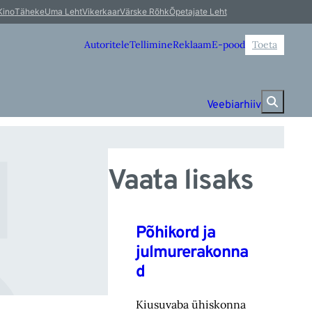
 
Kino
Täheke
Uma Leht
Vikerkaar
Värske Rõhk
Õpetajate Leht
Autoritele
Tellimine
Reklaam
E-pood
Toeta
Veebiarhiiv
Vaata lisaks
Põhikord ja
julmurerakonna
d
Kiusuvaba ühiskonna