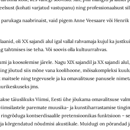
eelsust (kohati varjatud vastupanu) ning professionaalsust si
d parukaga naabrinaist, vaid pigem Anne Veesaare või Henri
anid, oli XX sajandi alul igal vallal rahvamaja kujul ka justku
tahtmises ise teha. Või soovis olla kultuurrahvas.
ja koosolemise järele. Nagu XIX sajandil ja XX sajandi alul, 
 ning jõutud siis mõne vana koolihoone, mõisakompleksi kuulu
t maitsele ning tegevusele ja ka omavalitsuse panusele nime
tuurikeskuseks jms.
akse täiuslikuks Viimsi, Eesti ühe jõukama omavalitsuse valm
i viimsilastele paremate muusika- ja kunstiharrastamise tingim
a ringrõduga kontserdisaalile pretensioonikas funktsioon – s
 ja kõrgendatud nõudmisi akustikale. Muidugi on põrandad ja