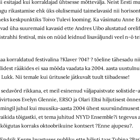
ii esitajad kui korraldajad ühtsesse mõttevälja. Neist Eesti 
gu rikastamise ehk üks olulisemaid taimelavasid nii horisont
ks keskpunktiks Toivo Tulevi looming. Ka väsimatu Anne Er
vad üha suuremaid kavasid ette Andres Uibo alustatud orelife
trahhi festival, mis on nüüd leidnud lisaväljundi veel n-ö te
aa korraldatud festivalina ?Klaver ?04? ? tõeline tähesadu ni
lidest rääkides ei saa mööda vaadata ka 2004. aasta uustuln
ukk. Nii temale kui üritusele jätkuvalt tuult tiibadesse!
l sedavõrd rikkana, et meil esinenud väljapaistvate solistide
ivirtuoos Evelyn Glennie, ERSO ja Olari Eltsi hiljutisest õnn
a mingil juhul kui muusika-aasta 2004 ühest suursündmusest
saa vaikida tõigastki, et tema juhitud NYYD Ensemble?i tegevus 
l kõigutas korraks oktoobrikuine kontsert ?Enne ajupesu?.
drik Kerge lavastuses publiku ette hiljuti taas Tubina ?Ba