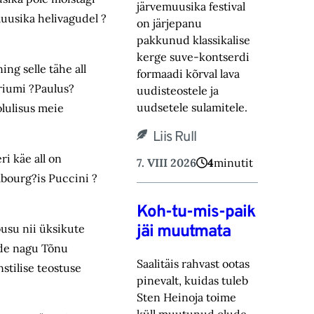
järvemuusika festival
muusika helivagudel ?
on järjepanu
pakkunud klassikalise
kerge suve-‎kontserdi
ng selle tähe all
formaadi kõrval lava
oriumi ?Paulus?
uudisteostele ja
uudsetele sulamitele.‎
olulisus meie
Liis Rull
i käe all on
7. VIII 2026
4
minutit
mbourg?is Puccini ?
Koh-tu-mis-paik
jäi muutmata
õusu nii üksikute
tide nagu Tõnu
Saalitäis rahvast ootas
nstilise teostuse
pinevalt, kuidas tuleb
Sten Heinoja toime