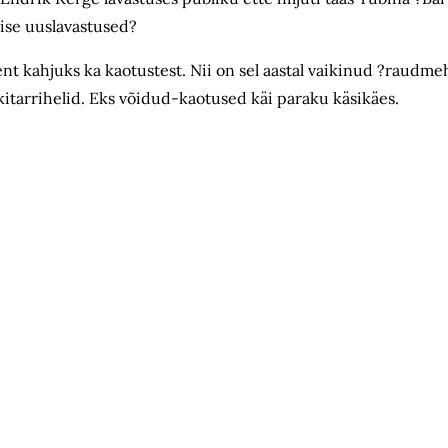
ise uuslavastused?
, ent kahjuks ka kaotustest. Nii on sel aastal vaikinud ?raud
itarrihelid. Eks võidud-kaotused käi paraku käsikäes.