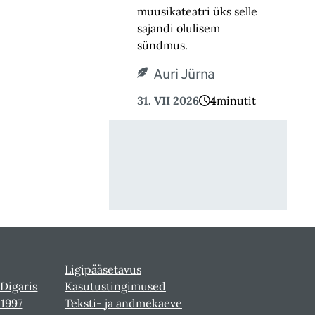
muusikateatri üks selle
sajandi olulisem
sündmus.
Auri Jürna
31. VII 2026
4
minutit
Ligipääsetavus
 Digaris
Kasutustingimused
-1997
Teksti- ja andmekaeve