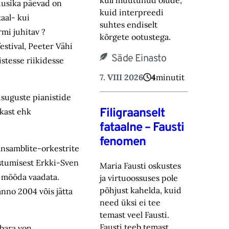
küll muutunud olude,
muusika päevad on
kuid ‎interpreedi
aal- kui
suhtes endiselt
mi juhitav ?
kõrgete ootustega.‎
stival, Peeter Vähi
Säde Einasto
istesse riikidesse
7. VIII 2026
4
minutit
isuguste pianistide
Filigraanselt
ukast ehk
fataalne – Fausti
fenomen
-ansamblite-orkestrite
estumisest Erkki-Sven
Maria Fausti oskustes
 mööda vaadata.
ja virtuoossuses pole
põhjust kahelda, kuid
anno 2004 võis jätta
need üksi ei tee
temast ‎veel Fausti.
Fausti teeb temast
rbara von