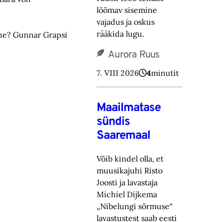
lõõmav sisemine
vajadus ja oskus
rääkida lugu.‎
mehe? Gunnar Grapsi
Aurora Ruus
7. VIII 2026
4
minutit
Maailmatase
sündis
Saaremaal
Võib kindel olla, et
muusikajuhi Risto
Joosti ja lavastaja
Michiel Dijkema
„Nibelungi sõrmuse“
lavastustest saab eesti