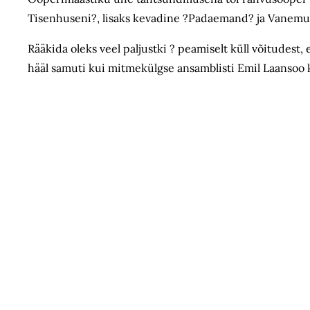
Tisenhuseni?, lisaks kevadine ?Padaemand? ja Vanemu
Rääkida oleks veel paljustki ? peamiselt küll võitudest
hääl samuti kui mitmekülgse ansamblisti Emil Laansoo k