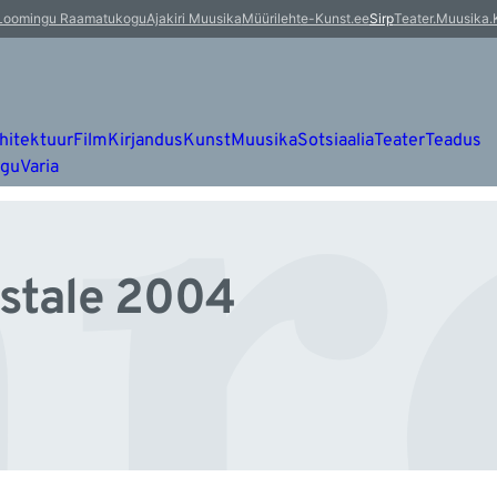
är
Loomingu Raamatukogu
Ajakiri Muusika
Müürileht
e-Kunst.ee
Sirp
Teater.Muusika.
hitektuur
Film
Kirjandus
Kunst
Muusika
Sotsiaalia
Teater
Teadus
ugu
Varia
astale 2004