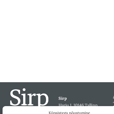
Sirp
Harju 1, 10146 Tallinn
sirp@sirp.ee
Küpsistega nõustumine