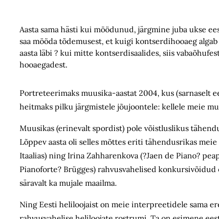
Aasta sama hästi kui möödunud, järgmine juba ukse ees. 
saa mööda tõdemusest, et kuigi kontserdihooaeg algab 
aasta läbi ? kui mitte kontserdisaalides, siis vabaõhufest
hooaegadest.
Portreteerimaks muusika-aastat 2004, kus (sarnaselt eel
heitmaks pilku järgmistele jõujoontele: kellele meie muu
Muusikas (erinevalt spordist) pole võistluslikus tähend
Lõppev aasta oli selles mõttes eriti tähendusrikas meie 
Itaalias) ning Irina Zahharenkova (?Jaen de Piano? pea
Pianoforte? Brügges) rahvusvahelised konkursivõidud o
säravalt ka mujale maailma.
Ning Eesti heliloojaist on meie interpreetidele sama ere
rahvusvahelise heliloojate rostrumi. Ta on esimene ees