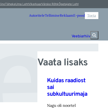
e
Kino
Täheke
Uma Leht
Vikerkaar
Värske Rõhk
Õpetajate Leht
Autoritele
Tellimine
Reklaam
E-pood
Toeta
Veebiarhiiv
Vaata lisaks
Kuidas raadiost
sai
subkultuurimaja
Nagu oli noortel