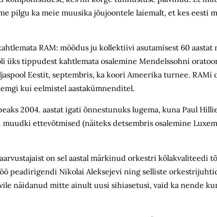
me pilgu ka meie muusika jõujoontele laiemalt, et kes eesti 
kahtlemata RAM: möödus ju kollektiivi asutamisest 60 aastat ni
s oli üks tippudest kahtlemata osalemine Mendelssohni orato
jaspool Eestit, septembris, ka koori Ameerika turnee. RAMi 
emgi kui eelmistel aastakümnenditel.
aks 2004. aastat igati õnnestunuks lugema, kuna Paul Hillier
jud muudki ettevõtmised (näiteks detsembris osalemine Luxe
vustajaist on sel aastal märkinud orkestri kõlakvaliteedi t
öö peadirigendi Nikolai Aleksejevi ning selliste orkestrijuh
tiivile näidanud mitte ainult uusi sihiasetusi, vaid ka nende ku