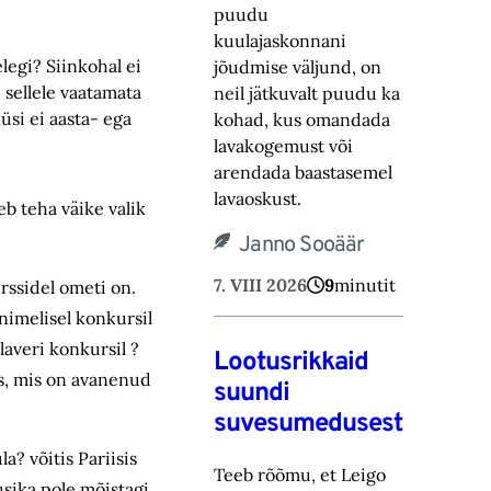
puudu
kuulajaskonnani
legi? Siinkohal ei
jõudmise väljund, on
 sellele vaatamata
neil jätkuvalt puudu ka
küsi ei aasta- ega
kohad, ‎kus omandada
lavakogemust või
arendada baastasemel
lavaoskust.‎
eb teha väike valik
Janno Sooäär
7. VIII 2026
9
minutit
rssidel ometi on.
 nimelisel konkursil
laveri konkursil ?
Lootusrikkaid
is, mis on avanenud
suundi
suvesumedusest
a? võitis Pariisis
Teeb rõõmu, et Leigo
usika pole mõistagi