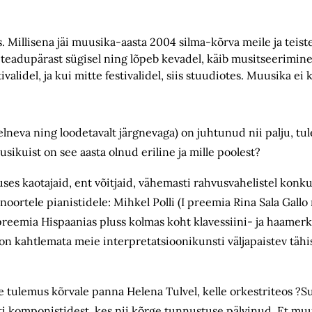
Millisena jäi muusika-aasta 2004 silma-kõrva meile ja teiste
teadupärast sügisel ning lõpeb kevadel, käib musitseerimine
ivalidel, ja kui mitte festivalidel, siis stuudiotes. Muusika ei 
neva ning loodetavalt järgnevaga) on juhtunud nii palju, tul
sikuist on see aasta olnud eriline ja mille poolest?
uses kaotajaid, ent võitjaid, vähemasti rahvusvahelistel konku
noortele pianistidele: Mihkel Polli (I preemia Rina Sala Gallo
preemia Hispaanias pluss kolmas koht klavessiini- ja haamerk
n kahtlemata meie interpretatsioonikunsti väljapaistev täh
 tulemus kõrvale panna Helena Tulvel, kelle orkestriteos ?Sul
ti komponistidest, kes nii kõrge tunnustuse pälvinud. Et mu