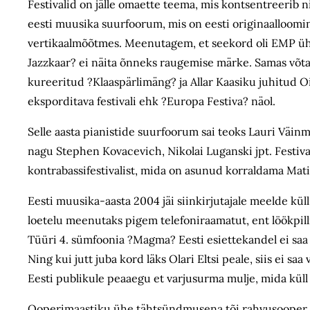
Festivalid on jälle omaette teema, mis kontsentreerib n
eesti muusika suurfoorum, mis on eesti originaalloomin
vertikaalmõõtmes. Meenutagem, et seekord oli EMP ühe
Jazzkaar? ei näita õnneks raugemise märke. Samas võta
kureeritud ?Klaaspärlimäng? ja Allar Kaasiku juhitud Ois
eksporditava festivali ehk ?Europa Festiva? näol.
Selle aasta pianistide suurfoorum sai teoks Lauri Väinm
nagu Stephen Kovacevich, Nikolai Luganski jpt. Festiva
kontrabassifestivalist, mida on asunud korraldama Mati L
Eesti muusika-aasta 2004 jäi siinkirjutajale meelde kül
loetelu meenutaks pigem telefoniraamatut, ent löökpill
Tüüri 4. sümfoonia ?Magma? Eesti esiettekandel ei sa
Ning kui jutt juba kord läks Olari Eltsi peale, siis ei 
Eesti publikule peaaegu et varjusurma mulje, mida kül
Ooperimaastiku ühe tähtsündmusena tõi rahvusooper En