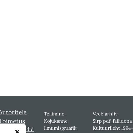
Autoritele
Tellimine
Veebiarhiiv
Toimetus
Kojukanne
Sirp pdf-failidena
Ilmumisgraafik
Kultuurileht 1994
Sirbi laureaadid