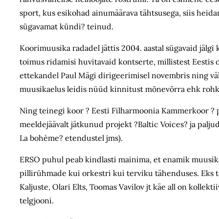
sport, kus esikohad ainumäärava tähtsusega, siis heida
sügavamat kündi? teinud.
Koorimuusika radadel jättis 2004. aastal sügavaid jälgi 
toimus ridamisi huvitavaid kontserte, millistest Eesti
ettekandel Paul Mägi dirigeerimisel novembris ning väl
muusikaelus leidis nüüd kinnitust mõnevõrra ehk rohk
Ning teinegi koor ? Eesti Filharmoonia Kammerkoor ? pe
meeldejäävalt jätkunud projekt ?Baltic Voices? ja pal
La bohème? etendustel jms).
ERSO puhul peab kindlasti mainima, et enamik muusikaar
pillirühmade kui orkestri kui terviku tähenduses. Eks t
Kaljuste, Olari Elts, Toomas Vavilov jt käe all on kollek
telgjooni.