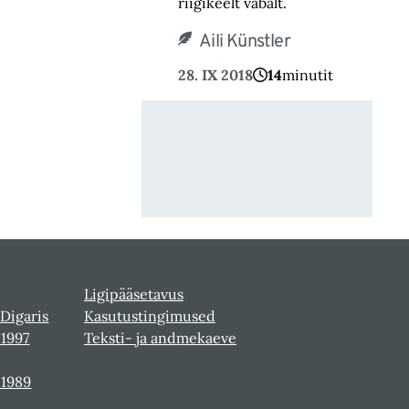
riigikeelt vabalt.
Aili Künstler
28. IX 2018
14
minutit
Ligipääsetavus
 Digaris
Kasutustingimused
-1997
Teksti- ja andmekaeve
-1989