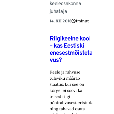
keeleosakonna
juhataja
14. XII 2018
1
minut
Riigikeelne kool
– kas Eestiski
enesestmõisteta
vus?
Keele ja rahvuse
tuleviku määrab
staatus: kui see on
kõrge, ei soovi ka
teised riigi
põhirahvusest eristuda
ning tahavad osata