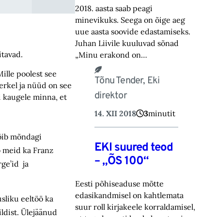
2018. aasta saab peagi
minevikuks. Seega on õige aeg
uue aasta soovide edastamiseks.
Juhan Liivile kuuluvad sõnad
itavad.
„Minu erakond on…
ille poolest see
Tõnu Tender, Eki
Herkel ja nüüd on see
direktor
i kaugele minna, et
14. XII 2018
3
minutit
võib mõndagi
EKI suured teod
b meid ka Franz
– „ÕS 100“
ge’id ja
Eesti põhiseaduse mõtte
edasikandmisel on kahtlemata
usliku eeltöö ka
suur roll kirjakeele korraldamisel,
ldist. Ülejäänud