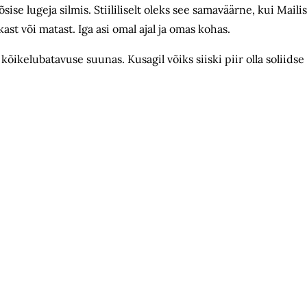
e lugeja silmis. Stiililiselt oleks see samaväärne, kui Maili
t või matast. Iga asi omal ajal ja omas kohas.
kõikelubatavuse suunas. Kusagil võiks siiski piir olla soliidse