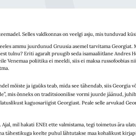
teemadel. Selles valdkonnas on veelgi asju, mis tunduvad küs
 keeles ammu juurdunud Gruusia asemel tarvitama Georgiat. M
est tulnu? Eriti agaralt pruugib seda isamaaliitlane Andres 
 Venemaa poliitika ei meeldi, siis ei maksa russofoobias ni
tma.
indel mõiste ja igaüks teab, mida see tähendab, siis Georgia 
e”, mis õnneks on traditsioonilise vormi juurde jäänud, juhi
atuslikust kaguosariigist Georgiast. Peale selle arvukad Geor
 Ajal, mil hakati ENEt ette valmistama, tegi toimetus ära ulat
a tähestikuga keelte puhul lähtutakse maa kohalikust kirjapi