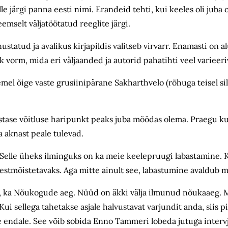
elle järgi panna eesti nimi. Erandeid tehti, kui keeles oli jub
mselt väljatöötatud reeglite järgi.
tud ja avalikus kirjapildis valitseb virvarr. Enamasti on a
 vorm, mida eri väljaanded ja autorid pahatihti veel varieeriva
el õige vaste grusiinipärane Sakharthvelo (rõhuga teisel silb
stase võitluse haripunkt peaks juba möödas olema. Praegu k
a aknast peale tulevad.
. Selle üheks ilminguks on ka meie keelepruugi labastamine. 
stmõistetavaks. Aga mitte ainult see, labastumine avaldub m
g, ka Nõukogude aeg. Nüüd on äkki välja ilmunud nõukaaeg. Mi
Kui sellega tahetakse asjale halvustavat varjundit anda, siis 
e endale. See võib sobida Enno Tammeri lobeda jutuga intervj