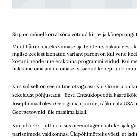
Sirp on mõnel korral sõna võtnud kirja- ja kõnepruugi 
Mind häirib näiteks viimase aja tendents hakata eesti
inglise keelest laenatud variant parem on kui vene keel
koguni nende uue erakonna programmi viidud. Kui meile
hakkame oma ammu omaseks saanud kõnepruuki muu
Ka sisuliselt on see mitme otsaga asi. Kui Gruusia on k
sekeldust põhjustada. “Eesti Entsüklopeedia kaardiköid
Josephi maal oleva Georgi maa juurde, rääkimata USA ul
Georgetownid üle maailma laiali.
Kui juba EEst juttu oli, siis meenutagem natuke ajalugu.
pärisnimede valdkonnas. Üldpõhimõtteks võeti, et ladin