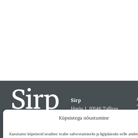
Sirp
Harju 1, 10146 Tallinn
sirp@sirp.ee
Küpsistega nõustumine
Facebook
Toeta
Kasutame küpsiseid seadme teabe salvestamiseks ja ligipääsuks selle andm