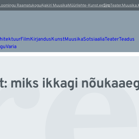
r
Loomingu Raamatukogu
Ajakiri Muusika
Müürileht
e-Kunst.ee
Sirp
Teater.Muusika.
hitektuur
Film
Kirjandus
Kunst
Muusika
Sotsiaalia
Teater
Teadus
ugu
Varia
: miks ikkagi nõukaaeg