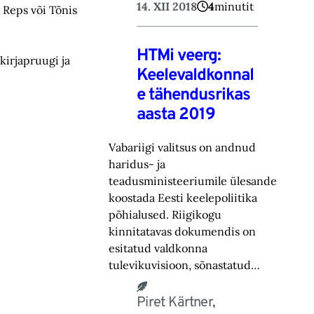
14. XII 2018
4
minutit
s Reps või Tõnis
HTMi veerg:
 kirjapruugi ja
Keelevaldkonnal
e tähendusrikas
aasta 2019
Vabariigi valitsus on andnud
haridus- ja
teadusministeeriumile ülesande
koostada Eesti keelepoliitika
põhialused. Riigikogu
kinnitatavas dokumendis on
esitatud valdkonna
tulevikuvisioon, sõnastatud…
Piret Kärtner,