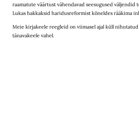
raamatute väärtust vähendavad seesugused väljendid tõsis
Lukas hakkaksid haridusreformist kõneldes rääkima inkas
Meie kirjakeele reegleid on viimasel ajal küll nihutatud 
tänavakeele vahel.