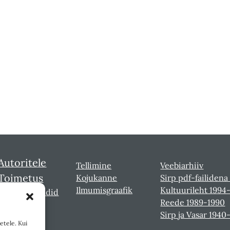
Autoritele
Tellimine
Veebiarhiiv
Toimetus
Kojukanne
Sirp pdf-failidena
Ilmumisgraafik
Kultuurileht 1994
Sirbi laureaadid
Reede 1989-1990
Sirp ja Vasar 1940
etele. Kui