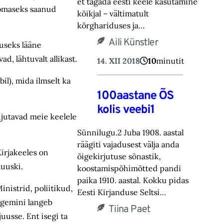
et tagada eesti keele kasutamine
a omaseks saanud
kõikjal – vältimatult
kõrghariduses ja…
Aili Künstler
luseks lääne
d, lähtuvalt allikast.
14. XII 2018
10
minutit
il), mida ilmselt ka
100aastane ÕS
kolis veebi1
ujutavad meie keelele
Sünnilugu.2 Juba 1908. aastal
räägiti vajadusest välja anda
Kirjakeeles on
õigekirjutuse sõnastik,
uuski.
koostamispõhimõtted pandi
paika 1910. aastal. Kokku pidas
nistrid, poliitikud,
Eesti Kirjanduse Seltsi…
pigemini langeb
Tiina Paet
uusse. Ent isegi ta