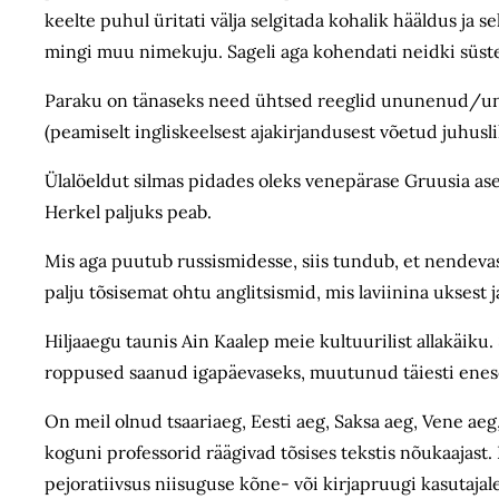
keelte puhul üritati välja selgitada kohalik hääldus ja s
mingi muu nimekuju. Sageli aga kohendati neidki süstee
Paraku on tänaseks need ühtsed reeglid ununenud/unusta
(peamiselt ingliskeelsest ajakirjandusest võetud juhuslik
Ülalöeldut silmas pidades oleks venepärase Gruusia asem
Herkel paljuks peab.
Mis aga puutub russismidesse, siis tundub, et nendeva
palju tõsisemat ohtu anglitsismid, mis laviinina uksest j
Hiljaaegu taunis Ain Kaalep meie kultuurilist allakäiku
roppused saanud igapäevaseks, muutunud täiesti enese
On meil olnud tsaariaeg, Eesti aeg, Saksa aeg, Vene ae
koguni professorid räägivad tõsises tekstis nõukaajast. 
pejoratiivsus niisuguse kõne- või kirjapruugi kasutajal