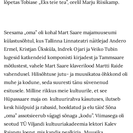
lõpetas Tobiase „Eks teie tea”, orelil Marju Riisikamp.
Seesama „oma” oli kohal Mart Saare majamuuseumi
külastusõhtul, kus Tallinna Linnateatri näitlejad Andero
Ermel, Kristjan Üksküla, Indrek Ojari ja Veiko Tubin
lugesid katkendeid komponisti kirjadest ja Tammsaare
mõtlustest, vahele Mart Saare klaverilood Martti Raide
vahendusel. Hilisõhtuse jutu- ja muusikatoa õhkkond oli
muhe ja kodune, seda suuresti tänu süvenenud
esitusele. Milline rikkus meie kultuurile, et see
Hüpassaare maja on kultuurirahva käsutuses, ilutseb
kesk hiidpuid ja rabasid, hooldatud ja elu täis! Sõna
„oma” assotsieerub vägagi sõnaga „kodu”. Viimasega oli
seotud TÜ Viljandi kultuuriakadeemia lektori Kalev
Rajangu loeng, mis kandis pealkirja „Muusika