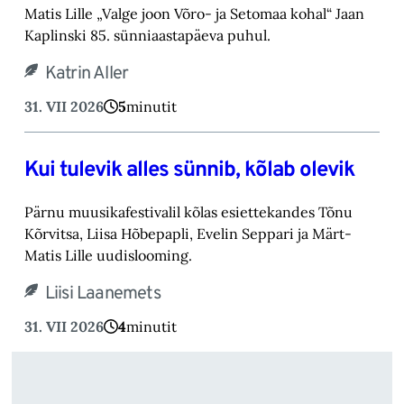
Matis Lille „Valge joon Võro- ja Setomaa kohal“ Jaan
Kaplinski 85. sünniaastapäeva puhul.
Katrin Aller
31. VII 2026
5
minutit
Kui tulevik alles sünnib, kõlab olevik
Pärnu muusikafestivalil kõlas esiettekandes Tõnu
Kõrvitsa, Liisa Hõbepapli, Evelin Seppari ja Märt-
Matis Lille uudislooming.
Liisi Laanemets
31. VII 2026
4
minutit