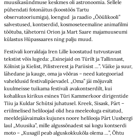
muusikasündmuse keskmes oli astronoomia. Sellele
pühendati fotonäitus (koostöös Tartu
observatooriumiga), loengud ja raadio „Ööülikooli”
salvestused, kontserdid, kosmoseteemaline animafilmi
töötuba, tähetorni Orion ja Mart Saare majamuuseumi
külastus Hüpassaares ning palju muud.
Festivali korraldaja Iren Lille koostatud tutvustavast
tekstist võis lugeda: „Esinejaid on Türilt ja Tallinnast,
Kölnist ja Kielist, Pilistverest ja Pariisist …”. Väike ja suur,
lähedane ja kauge, oma ja võõras – need kategooriad
vaheldusid festivalipäevadel. „Oma” jäi mõjuvalt
kuulmeisse tuikama festivali avakontserdilt, kui
kohalikus kirikus esines Türi Kammerkoor dirigentide
Tiiu ja Kuldar Schütsi juhatusel. Kreek, Sisask, Pärt –
eriilmelised heliloojad olid hea meeleoluga esitatud,
meeldejäävaimaks kujunes noore helilooja Pärt Uusbergi
laul „Muusika”, mille algussõnadest sai kogu kontserdi
moto – „Kusagil peab alguskokkukõla olema …”, Õhtu