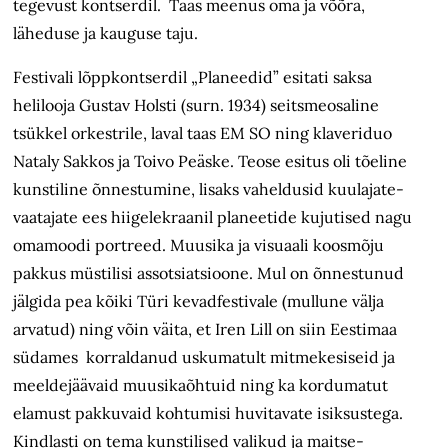
tegevust kontserdil. Taas meenus oma ja võõra,
läheduse ja kauguse taju.
Festivali lõppkontserdil „Planeedid” esitati saksa
helilooja Gustav Holsti (surn. 1934) seitsmeosaline
tsükkel orkestrile, laval taas EM SO ning klaveriduo
Nataly Sakkos ja Toivo Peäske. Teose esitus oli tõeline
kunstiline õnnestumine, lisaks vaheldusid kuulajate-
vaatajate ees hiigelekraanil planeetide kujutised nagu
omamoodi portreed. Muusika ja visuaali koosmõju
pakkus müstilisi assotsiatsioone. Mul on õnnestunud
jälgida pea kõiki Türi kevadfestivale (mullune välja
arvatud) ning võin väita, et Iren Lill on siin Eestimaa
südames korraldanud uskumatult mitmekesiseid ja
meeldejäävaid muusikaõhtuid ning ka kordumatut
elamust pakkuvaid kohtumisi huvitavate isiksustega.
Kindlasti on tema kunstilised valikud ja maitse-