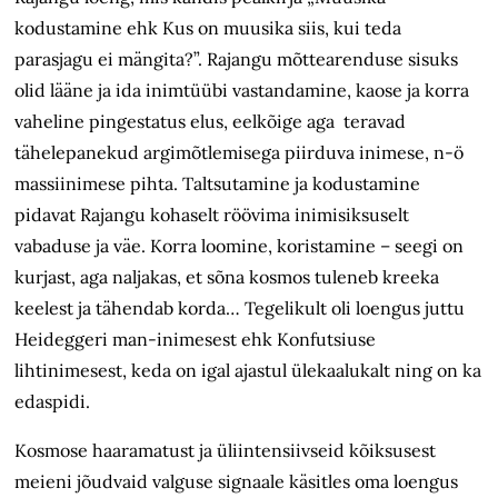
kodustamine ehk Kus on muusika siis, kui teda
parasjagu ei mängita?”. Rajangu mõttearenduse sisuks
olid lääne ja ida inimtüübi vastandamine, kaose ja korra
vaheline pingestatus elus, eelkõige aga teravad
tähelepanekud argimõtlemisega piirduva inimese, n-ö
massiinimese pihta. Taltsutamine ja kodustamine
pidavat Rajangu kohaselt röövima inimisiksuselt
vabaduse ja väe. Korra loomine, koristamine – seegi on
kurjast, aga naljakas, et sõna kosmos tuleneb kreeka
keelest ja tähendab korda… Tegelikult oli loengus juttu
Heideggeri man-inimesest ehk Konfutsiuse
lihtinimesest, keda on igal ajastul ülekaalukalt ning on ka
edaspidi.
Kosmose haaramatust ja üliintensiivseid kõiksusest
meieni jõudvaid valguse signaale käsitles oma loengus