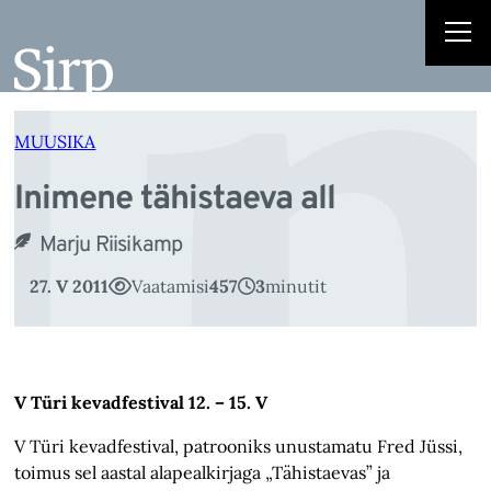
I
Liigu
sisu
juurde
MUUSIKA
Inimene tähistaeva all
Marju Riisikamp
27. V 2011
Vaatamisi
457
3
minutit
V Türi kevadfestival 12. – 15. V
V Türi kevadfestival, patrooniks unustamatu Fred Jüssi,
toimus sel aastal alapealkirjaga „Tähistaevas” ja