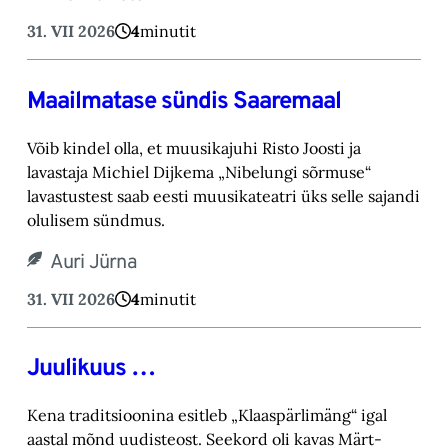
31. VII 2026
4
minutit
Maailmatase sündis Saaremaal
Võib kindel olla, et muusikajuhi Risto Joosti ja
lavastaja Michiel Dijkema „Nibelungi sõrmuse“
lavastustest saab eesti muusikateatri üks selle sajandi
olulisem sündmus.
Auri Jürna
31. VII 2026
4
minutit
Juulikuus …
Kena traditsioonina esitleb „Klaaspärlimäng“ igal
aastal mõnd uudisteost. Seekord oli kavas Märt-