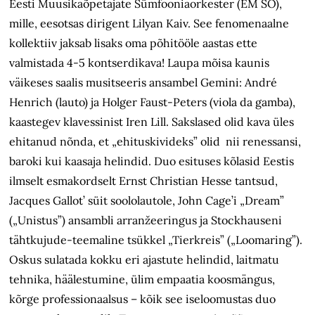
Eesti Muusikaõpetajate Sümfooniaorkester (EM SO),
mille, eesotsas dirigent Lilyan Kaiv. See fenomenaalne
kollektiiv jaksab lisaks oma põhitööle aastas ette
valmistada 4-5 kontserdikava! Laupa mõisa kaunis
väikeses saalis musitseeris ansambel Gemini: André
Henrich (lauto) ja Holger Faust-Peters (viola da gamba),
kaastegev klavessinist Iren Lill. Sakslased olid kava üles
ehitanud nõnda, et „ehituskivideks” olid nii renessansi,
baroki kui kaasaja helindid. Duo esituses kõlasid Eestis
ilmselt esmakordselt Ernst Christian Hesse tantsud,
Jacques Gallot’ süit soololautole, John Cage’i „Dream”
(„Unistus”) ansambli arranžeeringus ja Stockhauseni
tähtkujude-teemaline tsükkel „Tierkreis” („Loomaring”).
Oskus sulatada kokku eri ajastute helindid, laitmatu
tehnika, häälestumine, ülim empaatia koosmängus,
kõrge professionaalsus – kõik see iseloomustas duo