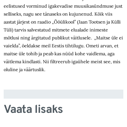
eelistused vorminud igakevadise muusikasündmuse just
selliseks, nagu see tänaseks on kujunenud. Kõik viis
aastat järjest on raadio „Ööülikool” (Jaan Tootsen ja Külli
Tüli) tarvis salvestatud mitmete elualade inimeste
mõtlusi ning ärgitatud publikut väitlusele. „Maitse üle ei
vaielda”, öeldakse meil Eestis tihtilugu. Ometi arvan, et
maitse üle tohib ja peab kas nüüd kohe vaidlema, aga
väitlema kindlasti. Nii filtreerub igaühele meist see, mis
oluline ja väärtuslik.
Vaata lisaks