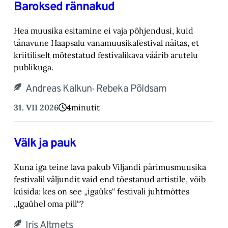
Baroksed rännakud
Hea muusika esitamine ei vaja põhjendusi, kuid
tänavune Haapsalu vanamuusikafestival näitas, et
kriitiliselt mõtestatud festivalikava väärib arutelu
publikuga.
,
Andreas Kalkun
Rebeka Põldsam
31. VII 2026
4
minutit
Välk ja pauk
Kuna iga teine lava pakub Viljandi pärimusmuusika
festivalil väljundit vaid end tõestanud artistile, võib
küsida: kes on see „igaüks“ festivali juhtmõttes
„Igaühel oma pill“?
Iris Altmets