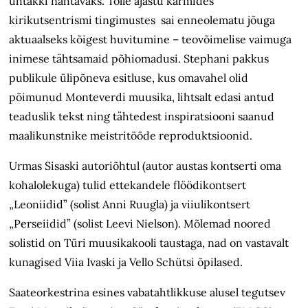
ühtäkki nähtavaks. Tolle ajastu karmides
kirikutsentrismi tingimustes sai enneolematu jõuga
aktuaalseks kõigest huvitumine – teovõimelise vaimuga
inimese tähtsamaid põhiomadusi. Stephani pakkus
publikule ülipõneva esitluse, kus omavahel olid
põimunud Monteverdi muusika, lihtsalt edasi antud
teaduslik tekst ning tähtedest inspiratsiooni saanud
maalikunstnike meistritööde reproduktsioonid.
Urmas Sisaski autoriõhtul (autor austas kontserti oma
kohalolekuga) tulid ettekandele flöödikontsert
„Leoniidid” (solist Anni Ruugla) ja viiulikontsert
„Perseiidid” (solist Leevi Nielson). Mõlemad noored
solistid on Türi muusikakooli taustaga, nad on vastavalt
kunagised Viia Ivaski ja Vello Schütsi õpilased.
Saateorkestrina esines vabatahtlikkuse alusel tegutsev