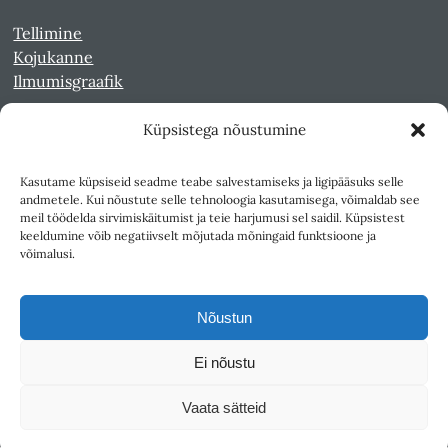
Tellimine
Kojukanne
Ilmumisgraafik
Küpsistega nõustumine
Veebiarhiiv
Sirp pdf-failidena Digaris
Kasutame küpsiseid seadme teabe salvestamiseks ja ligipääsuks selle
Kultuurileht 1994-1997
andmetele. Kui nõustute selle tehnoloogia kasutamisega, võimaldab see
Reede 1989-1990
meil töödelda sirvimiskäitumist ja teie harjumusi sel saidil. Küpsistest
Sirp ja Vasar 1940-1989
keeldumine võib negatiivselt mõjutada mõningaid funktsioone ja
võimalusi.
Ligipääsetavus
Kasutustingimused
Nõustun
Teksti- ja andmekaeve
Ei nõustu
Väljaandja SA Kultuurileht
Vaata sätteid
1K
DIGITAL