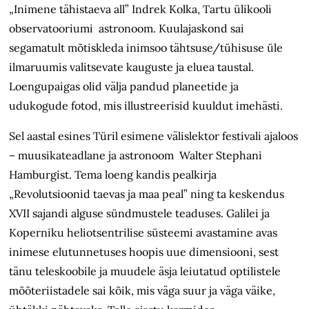
„Inimene tähistaeva all” Indrek Kolka, Tartu ülikooli
observatooriumi astronoom. Kuulajaskond sai
segamatult mõtiskleda inimsoo tähtsuse/tühisuse üle
ilmaruumis valitsevate kauguste ja eluea taustal.
Loengupaigas olid välja pandud planeetide ja
udukogude fotod, mis illustreerisid kuuldut imehästi.
Sel aastal esines Türil esimene välislektor festivali ajaloos
– muusikateadlane ja astronoom Walter Stephani
Hamburgist. Tema loeng kandis pealkirja
„Revolutsioonid taevas ja maa peal” ning ta keskendus
XVII sajandi alguse sündmustele teaduses. Galilei ja
Koperniku heliotsentrilise süsteemi avastamine avas
inimese elutunnetuses hoopis uue dimensiooni, sest
tänu teleskoobile ja muudele äsja leiutatud optilistele
mõõteriistadele sai kõik, mis väga suur ja väga väike,